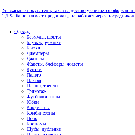
Уважаемые покупатели, заказ на доставку считается оформлен
ТД Salita не взимает предоплату, не работает через посредник
Одежда
Бермуды, шорты
Блузки, рубашки
Брюки
Джемперы
Джинсы
Жакеты, блейзеры, жилеты
Куртки
Пальто
Платья
Плащи, тренчи
Трикотаж
Футболки, топы
Юбки
Кардиганы
Комбинезоны
Поло
Костюмы
Шубы, дубленки
Пляжная одежда