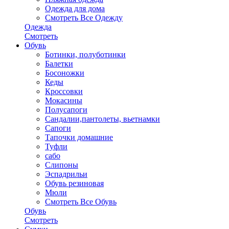
Одежда для дома
Смотреть Все Одежду
Одежда
Смотреть
Обувь
Ботинки, полуботинки
Балетки
Босоножки
Кеды
Кроссовки
Мокасины
Полусапоги
Сандалии,пантолеты, вьетнамки
Сапоги
Тапочки домашние
Туфли
сабо
Слипоны
Эспадрильи
Обувь резиновая
Мюли
Смотреть Все Обувь
Обувь
Смотреть