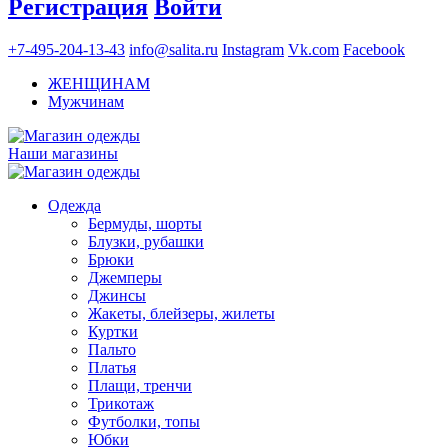
Регистрация
Войти
+7-495-204-13-43
info@salita.ru
Instagram
Vk.com
Facebook
ЖЕНЩИНАМ
Мужчинам
Наши магазины
Одежда
Бермуды, шорты
Блузки, рубашки
Брюки
Джемперы
Джинсы
Жакеты, блейзеры, жилеты
Куртки
Пальто
Платья
Плащи, тренчи
Трикотаж
Футболки, топы
Юбки