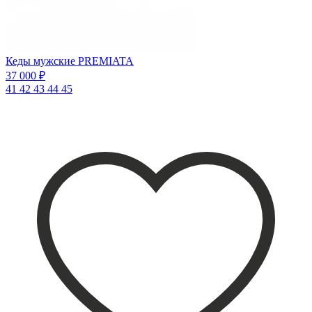
Кеды мужские PREMIATA
37 000 ₽
41
42
43
44
45