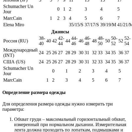
Schumacher Un
0
1
2
3
4
5
Jour
MarcCain
1
2
3
4
5
6
7
Elena Miro
35/15/S
37/17/S
39/19/M
41/21/
Джинсы
38-
42-
44-
46-
48-
50-
52-
Россия (RU)
40
42
44
46
48
50
52
40
44
46
48
50
52
54
Международный
24
25
26
27
28
29
30
31
32
33
34
35
36
37
(INT)
США (US)
24
25
26
27
28
29
30
31
32
33
34
35
36
37
Schumacher Un
0
1
2
3
4
5
Jour
MarcCain
1
2
3
4
5
6
7
Определение размера одежды
Для определения размера одежды нужно измерить три
параметра:
Обхват груди – максимальный горизонтальный обхват,
измеренный при нормальном дыхании. Измерительная
лента должна проходить по лопаткам, подмышками и