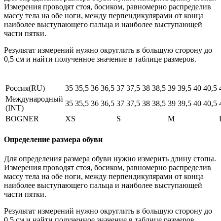
Измерения проводят стоя, босиком, равномерно распределив
массу тела на обе ноги, между перпендикулярами от конца
наиболее выступающего пальца и наиболее выступающей
части пятки.
Результат измерений нужно округлить в большую сторону до
0,5 см и найти полученное значение в таблице размеров.
Россия(RU)
35
35,5
36
36,5
37
37,5
38
38,5
39
39,5
40
40,5
Международный
35
35,5
36
36,5
37
37,5
38
38,5
39
39,5
40
40,5
(INT)
BOGNER
XS
S
M
Определение размера обуви
Для определения размера обуви нужно измерить длину стопы.
Измерения проводят стоя, босиком, равномерно распределив
массу тела на обе ноги, между перпендикулярами от конца
наиболее выступающего пальца и наиболее выступающей
части пятки.
Результат измерений нужно округлить в большую сторону до
0,5 см и найти полученное значение в таблице размеров.