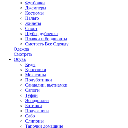
Футболки
Джемперы
Костюмы
Пальто
Жилеты
Спорт
Шубы, дубленка
Плавки и бордшорты
Смотреть Все Одежду
Одежда
Смотреть
Обувь
Кеды
Кроссовки
Мокасины
Полуботинки
Сандалии, вьетнамки
Сапоги
Туфли
Эспадрильи
Ботинки
Полусапоги
Сабо
Слипоны
Тапочки домашние