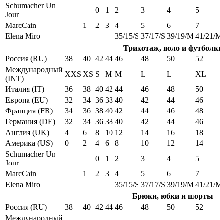
Schumacher Un
0
1
2
3
4
5
Jour
MarcCain
1
2
3
4
5
6
7
Elena Miro
35/15/S
37/17/S
39/19/M
41/21/
Трикотаж, поло и футболк
Россия (RU)
38
40
42
44
46
48
50
52
Международный
XXS
XS
S
M
M
L
L
XL
(INT)
Италия (IT)
36
38
40
42
44
46
48
50
Европа (EU)
32
34
36
38
40
42
44
46
Франция (FR)
34
36
38
40
42
44
46
48
Германия (DE)
32
34
36
38
40
42
44
46
Англия (UK)
4
6
8
10
12
14
16
18
Америка (US)
0
2
4
6
8
10
12
14
Schumacher Un
0
1
2
3
4
5
Jour
MarcCain
1
2
3
4
5
6
7
Elena Miro
35/15/S
37/17/S
39/19/M
41/21/
Брюки, юбки и шорты
Россия (RU)
38
40
42
44
46
48
50
52
Международный