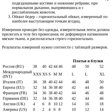
подвздошными костями и нижними ребрами, при
нормальном дыхании, выпрямившись и с
расслабленным животом.
Обхват бедер – горизонтальный обхват, измеренный по
наиболее выступающим точкам ягодиц.
Измерения проводят без одежды, измерительная лента должна
прилегать к телу без провисания, не деформируя натяжением
мягкие ткани, и располагаться строго горизонтально.
Результаты измерений нужно соотнести с таблицей размеров.
Платья и блузки
Россия (RU)
38
40
42
44
46
48
50
52
Международный
XXS
XS
S
M
M
L
L
XL
(INT)
Италия (IT)
36
38
40
42
44
46
48
50
Европа (EU)
32
34
36
38
40
42
44
46
Франция (FR)
34
36
38
40
42
44
46
48
Германия (DE)
32
34
36
38
40
42
44
46
Англия (UK)
4
6
8
10
12
14
16
18
Америка (US)
0
2
4
6
8
10
12
14