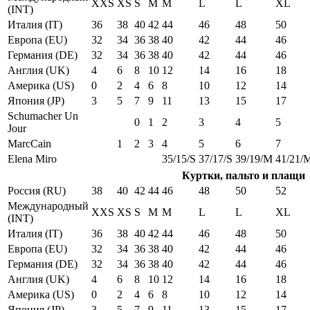
XXS
XS
S
M
M
L
L
XL
(INT)
Италия (IT)
36
38
40
42
44
46
48
50
Европа (EU)
32
34
36
38
40
42
44
46
Германия (DE)
32
34
36
38
40
42
44
46
Англия (UK)
4
6
8
10
12
14
16
18
Америка (US)
0
2
4
6
8
10
12
14
Япония (JP)
3
5
7
9
11
13
15
17
Schumacher Un
0
1
2
3
4
5
Jour
MarcCain
1
2
3
4
5
6
7
Elena Miro
35/15/S
37/17/S
39/19/M
41/21/
Куртки, пальто и плащи
Россия (RU)
38
40
42
44
46
48
50
52
Международный
XXS
XS
S
M
M
L
L
XL
(INT)
Италия (IT)
36
38
40
42
44
46
48
50
Европа (EU)
32
34
36
38
40
42
44
46
Германия (DE)
32
34
36
38
40
42
44
46
Англия (UK)
4
6
8
10
12
14
16
18
Америка (US)
0
2
4
6
8
10
12
14
Япония (JP)
3
5
7
9
11
13
15
17