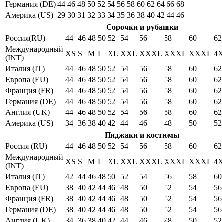
Германия (DE)
44
46
48
50
52
54
56
58
60
62
64
66
68
Америка (US)
29
30
31
32
33
34
35
36
38
40
42
44
46
Сорочки и рубашки
Россия(RU)
44
46
48
50
52
54
56
58
60
62
Международный
XS
S
M
L
XL
XXL
XXXL
XXXL
XXXL
4
(INT)
Италия (IT)
44
46
48
50
52
54
56
58
60
62
Европа (EU)
44
46
48
50
52
54
56
58
60
62
Франция (FR)
44
46
48
50
52
54
56
58
60
62
Германия (DE)
44
46
48
50
52
54
56
58
60
62
Англия (UK)
44
46
48
50
52
54
56
58
60
62
Америка (US)
34
36
38
40
42
44
46
48
50
52
Пиджаки и костюмы
Россия (RU)
44
46
48
50
52
54
56
58
60
62
Международный
XS
S
M
L
XL
XXL
XXXL
XXXL
XXXL
4
(INT)
Италия (IT)
42
44
46
48
50
52
54
56
58
60
Европа (EU)
38
40
42
44
46
48
50
52
54
56
Франция (FR)
38
40
42
44
46
48
50
52
54
56
Германия (DE)
38
40
42
44
46
48
50
52
54
56
Англия (UK)
34
36
38
40
42
44
46
48
50
52