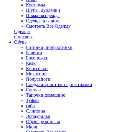
Костюмы
Шубы, дубленки
Пляжная одежда
Одежда для дома
Смотреть Все Одежду
Одежда
Смотреть
Обувь
Ботинки, полуботинки
Балетки
Босоножки
Кеды
Кроссовки
Мокасины
Полусапоги
Сандалии,пантолеты, вьетнамки
Сапоги
Тапочки домашние
Туфли
сабо
Слипоны
Эспадрильи
Обувь резиновая
Мюли