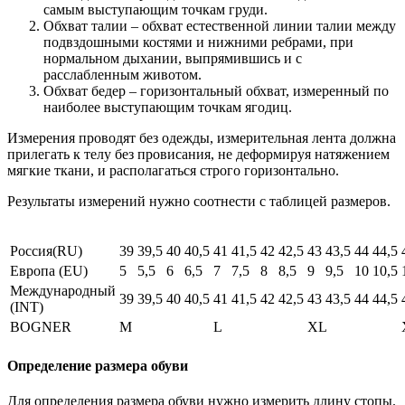
самым выступающим точкам груди.
Обхват талии – обхват естественной линии талии между
подвздошными костями и нижними ребрами, при
нормальном дыхании, выпрямившись и с
расслабленным животом.
Обхват бедер – горизонтальный обхват, измеренный по
наиболее выступающим точкам ягодиц.
Измерения проводят без одежды, измерительная лента должна
прилегать к телу без провисания, не деформируя натяжением
мягкие ткани, и располагаться строго горизонтально.
Результаты измерений нужно соотнести с таблицей размеров.
Россия(RU)
39
39,5
40
40,5
41
41,5
42
42,5
43
43,5
44
44,5
Европа (EU)
5
5,5
6
6,5
7
7,5
8
8,5
9
9,5
10
10,5
Международный
39
39,5
40
40,5
41
41,5
42
42,5
43
43,5
44
44,5
(INT)
BOGNER
M
L
XL
Определение размера обуви
Для определения размера обуви нужно измерить длину стопы.