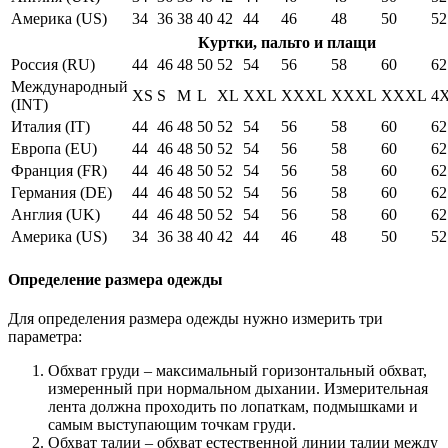
Америка (US)
34
36
38
40
42
44
46
48
50
52
Куртки, пальто и плащи
Россия (RU)
44
46
48
50
52
54
56
58
60
62
Международный
XS
S
M
L
XL
XXL
XXXL
XXXL
XXXL
4
(INT)
Италия (IT)
44
46
48
50
52
54
56
58
60
62
Европа (EU)
44
46
48
50
52
54
56
58
60
62
Франция (FR)
44
46
48
50
52
54
56
58
60
62
Германия (DE)
44
46
48
50
52
54
56
58
60
62
Англия (UK)
44
46
48
50
52
54
56
58
60
62
Америка (US)
34
36
38
40
42
44
46
48
50
52
Определение размера одежды
Для определения размера одежды нужно измерить три
параметра:
Обхват груди – максимальный горизонтальный обхват,
измеренный при нормальном дыхании. Измерительная
лента должна проходить по лопаткам, подмышками и
самым выступающим точкам груди.
Обхват талии – обхват естественной линии талии между