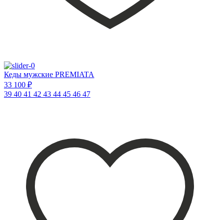
Кеды мужские PREMIATA
33 100 ₽
39
40
41
42
43
44
45
46
47