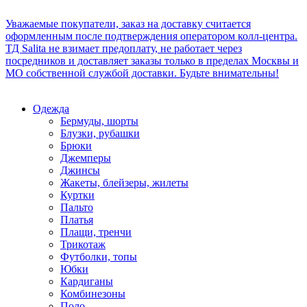
Уважаемые покупатели, заказ на доставку считается
оформленным после подтверждения оператором колл-центра.
ТД Salita не взимает предоплату, не работает через
посредников и доставляет заказы только в пределах Москвы и
МО собственной службой доставки. Будьте внимательны!
Одежда
Бермуды, шорты
Блузки, рубашки
Брюки
Джемперы
Джинсы
Жакеты, блейзеры, жилеты
Куртки
Пальто
Платья
Плащи, тренчи
Трикотаж
Футболки, топы
Юбки
Кардиганы
Комбинезоны
Поло