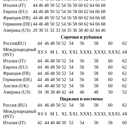
Италия (IT)
44
46
48
50
52
54
56
58
60
62
64
66
68
Европа (EU)
44
46
48
50
52
54
56
58
60
62
64
66
68
Франция (FR)
44
46
48
50
52
54
56
58
60
62
64
66
68
Германия (DE)
44
46
48
50
52
54
56
58
60
62
64
66
68
Америка (US)
29
30
31
32
33
34
35
36
38
40
42
44
46
Сорочки и рубашки
Россия(RU)
44
46
48
50
52
54
56
58
60
62
Международный
XS
S
M
L
XL
XXL
XXXL
XXXL
XXXL
4
(INT)
Италия (IT)
44
46
48
50
52
54
56
58
60
62
Европа (EU)
44
46
48
50
52
54
56
58
60
62
Франция (FR)
44
46
48
50
52
54
56
58
60
62
Германия (DE)
44
46
48
50
52
54
56
58
60
62
Англия (UK)
44
46
48
50
52
54
56
58
60
62
Америка (US)
34
36
38
40
42
44
46
48
50
52
Пиджаки и костюмы
Россия (RU)
44
46
48
50
52
54
56
58
60
62
Международный
XS
S
M
L
XL
XXL
XXXL
XXXL
XXXL
4
(INT)
Италия (IT)
42
44
46
48
50
52
54
56
58
60