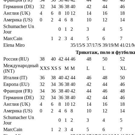
Германия (DE)
32
34
36
38
40
42
44
46
Англия (UK)
4
6
8
10
12
14
16
18
Америка (US)
0
2
4
6
8
10
12
14
Schumacher Un
0
1
2
3
4
5
Jour
MarcCain
1
2
3
4
5
6
7
Elena Miro
35/15/S
37/17/S
39/19/M
41/21/
Трикотаж, поло и футболк
Россия (RU)
38
40
42
44
46
48
50
52
Международный
XXS
XS
S
M
M
L
L
XL
(INT)
Италия (IT)
36
38
40
42
44
46
48
50
Европа (EU)
32
34
36
38
40
42
44
46
Франция (FR)
34
36
38
40
42
44
46
48
Германия (DE)
32
34
36
38
40
42
44
46
Англия (UK)
4
6
8
10
12
14
16
18
Америка (US)
0
2
4
6
8
10
12
14
Schumacher Un
0
1
2
3
4
5
Jour
MarcCain
1
2
3
4
5
6
7