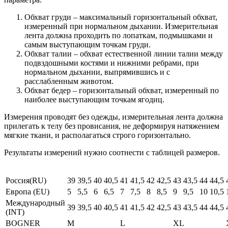
Обхват груди – максимальный горизонтальный обхват,
измеренный при нормальном дыхании. Измерительная
лента должна проходить по лопаткам, подмышками и
самым выступающим точкам груди.
Обхват талии – обхват естественной линии талии между
подвздошными костями и нижними ребрами, при
нормальном дыхании, выпрямившись и с
расслабленным животом.
Обхват бедер – горизонтальный обхват, измеренный по
наиболее выступающим точкам ягодиц.
Измерения проводят без одежды, измерительная лента должна
прилегать к телу без провисания, не деформируя натяжением
мягкие ткани, и располагаться строго горизонтально.
Результаты измерений нужно соотнести с таблицей размеров.
Россия(RU)
39
39,5
40
40,5
41
41,5
42
42,5
43
43,5
44
44,5
Европа (EU)
5
5,5
6
6,5
7
7,5
8
8,5
9
9,5
10
10,5
Международный
39
39,5
40
40,5
41
41,5
42
42,5
43
43,5
44
44,5
(INT)
BOGNER
M
L
XL