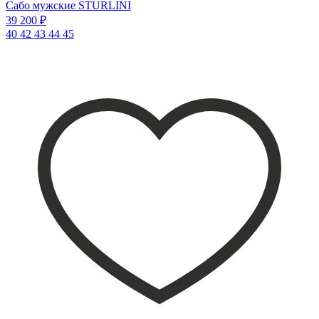
Сабо мужские STURLINI
39 200 ₽
40
42
43
44
45