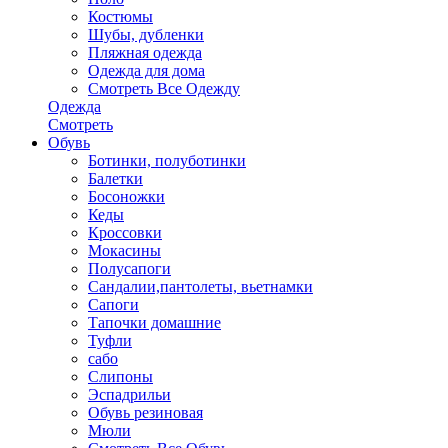
Костюмы
Шубы, дубленки
Пляжная одежда
Одежда для дома
Смотреть Все Одежду
Одежда
Смотреть
Обувь
Ботинки, полуботинки
Балетки
Босоножки
Кеды
Кроссовки
Мокасины
Полусапоги
Сандалии,пантолеты, вьетнамки
Сапоги
Тапочки домашние
Туфли
сабо
Слипоны
Эспадрильи
Обувь резиновая
Мюли