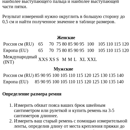
наиболее выступающего пальца и наиболее выступающей
части пятки.
Результат измерений нужно округлить в большую сторону до
0,5 см и найти полученное значение в таблице размеров.
Женские
Россия см (RU)
65
70
75
80
85
90
95
100
105
110
115
120
Европа (EU)
65
70
75
80
85
90
95
100
105
110
115
120
Международный
XXS
XS
S
M
M
L
XL
XXL
(INT)
Мужские
Россия см (RU)
85
90
95
100
105
110
115
120
125
130
135
140
Европа (EU)
85
90
95
100
105
110
115
120
125
130
135
140
Определение размера ремня
Измерить обхват пояса ваших брюк швейным
сантиметром или рулеткой и купить ремень на 3-5
сантиметров длиннее.
Измерить ваш старый ремень с помощью измерительной
ленты, определив длину от места крепления пряжки до