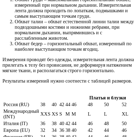
измеренный при нормальном дыхании. Измерительная
лента должна проходить по лопаткам, подмышками и
самым выступающим точкам груди.
Обхват талии – обхват естественной линии талии между
подвздошными костями и нижними ребрами, при
нормальном дыхании, выпрямившись и с
расслабленным животом.
Обхват бедер – горизонтальный обхват, измеренный по
наиболее выступающим точкам ягодиц.
Измерения проводят без одежды, измерительная лента должна
прилегать к телу без провисания, не деформируя натяжением
мягкие ткани, и располагаться строго горизонтально.
Результаты измерений нужно соотнести с таблицей размеров.
Платья и блузки
Россия (RU)
38
40
42
44
46
48
50
52
Международный
XXS
XS
S
M
M
L
L
XL
(INT)
Италия (IT)
36
38
40
42
44
46
48
50
Европа (EU)
32
34
36
38
40
42
44
46
Франция (FR)
34
36
38
40
42
44
46
48