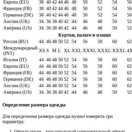
Европа (EU)
38
40
42
44
46
48
50
52
54
56
Франция (FR)
38
40
42
44
46
48
50
52
54
56
Германия (DE)
38
40
42
44
46
48
50
52
54
56
Англия (UK)
34
36
38
40
42
44
46
48
50
52
Америка (US)
34
36
38
40
42
44
46
48
50
52
Куртки, пальто и плащи
Россия (RU)
44
46
48
50
52
54
56
58
60
62
Международный
XS
S
M
L
XL
XXL
XXXL
XXXL
XXXL
4
(INT)
Италия (IT)
44
46
48
50
52
54
56
58
60
62
Европа (EU)
44
46
48
50
52
54
56
58
60
62
Франция (FR)
44
46
48
50
52
54
56
58
60
62
Германия (DE)
44
46
48
50
52
54
56
58
60
62
Англия (UK)
44
46
48
50
52
54
56
58
60
62
Америка (US)
34
36
38
40
42
44
46
48
50
52
Определение размера одежды
Для определения размера одежды нужно измерить три
параметра:
Обхват груди – максимальный горизонтальный обхват,