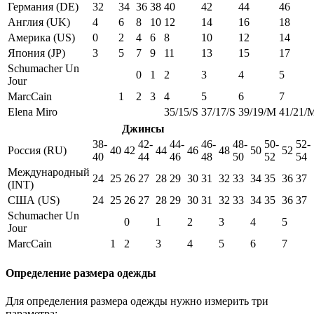
Германия (DE)
32
34
36
38
40
42
44
46
Англия (UK)
4
6
8
10
12
14
16
18
Америка (US)
0
2
4
6
8
10
12
14
Япония (JP)
3
5
7
9
11
13
15
17
Schumacher Un
0
1
2
3
4
5
Jour
MarcCain
1
2
3
4
5
6
7
Elena Miro
35/15/S
37/17/S
39/19/M
41/21/
Джинсы
38-
42-
44-
46-
48-
50-
52-
Россия (RU)
40
42
44
46
48
50
52
40
44
46
48
50
52
54
Международный
24
25
26
27
28
29
30
31
32
33
34
35
36
37
(INT)
США (US)
24
25
26
27
28
29
30
31
32
33
34
35
36
37
Schumacher Un
0
1
2
3
4
5
Jour
MarcCain
1
2
3
4
5
6
7
Определение размера одежды
Для определения размера одежды нужно измерить три
параметра: