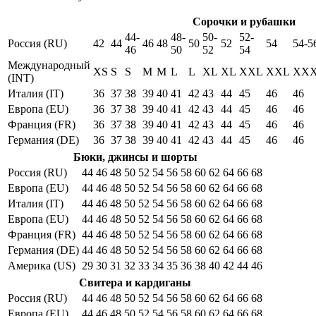
Сорочки и рубашки
44-
48-
50-
52-
Россия (RU)
42
44
46
48
50
52
54
54-5
46
50
52
54
Международный
XS
S
S
M
M
L
L
XL
XL
XXL
XXL
XX
(INT)
Италия (IT)
36
37
38
39
40
41
42
43
44
45
46
46
Европа (EU)
36
37
38
39
40
41
42
43
44
45
46
46
Франция (FR)
36
37
38
39
40
41
42
43
44
45
46
46
Германия (DE)
36
37
38
39
40
41
42
43
44
45
46
46
Бюки, джинсы и шорты
Россия (RU)
44
46
48
50
52
54
56
58
60
62
64
66
68
Европа (EU)
44
46
48
50
52
54
56
58
60
62
64
66
68
Италия (IT)
44
46
48
50
52
54
56
58
60
62
64
66
68
Европа (EU)
44
46
48
50
52
54
56
58
60
62
64
66
68
Франция (FR)
44
46
48
50
52
54
56
58
60
62
64
66
68
Германия (DE)
44
46
48
50
52
54
56
58
60
62
64
66
68
Америка (US)
29
30
31
32
33
34
35
36
38
40
42
44
46
Свитера и кардиганы
Россия (RU)
44
46
48
50
52
54
56
58
60
62
64
66
68
Европа (EU)
44
46
48
50
52
54
56
58
60
62
64
66
68