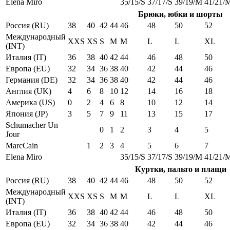
Elena Miro
35/15/S
37/17/S
39/19/M
41/21/
Брюки, юбки и шорты
Россия (RU)
38
40
42
44
46
48
50
52
Международный
XXS
XS
S
M
M
L
L
XL
(INT)
Италия (IT)
36
38
40
42
44
46
48
50
Европа (EU)
32
34
36
38
40
42
44
46
Германия (DE)
32
34
36
38
40
42
44
46
Англия (UK)
4
6
8
10
12
14
16
18
Америка (US)
0
2
4
6
8
10
12
14
Япония (JP)
3
5
7
9
11
13
15
17
Schumacher Un
0
1
2
3
4
5
Jour
MarcCain
1
2
3
4
5
6
7
Elena Miro
35/15/S
37/17/S
39/19/M
41/21/
Куртки, пальто и плащи
Россия (RU)
38
40
42
44
46
48
50
52
Международный
XXS
XS
S
M
M
L
L
XL
(INT)
Италия (IT)
36
38
40
42
44
46
48
50
Европа (EU)
32
34
36
38
40
42
44
46