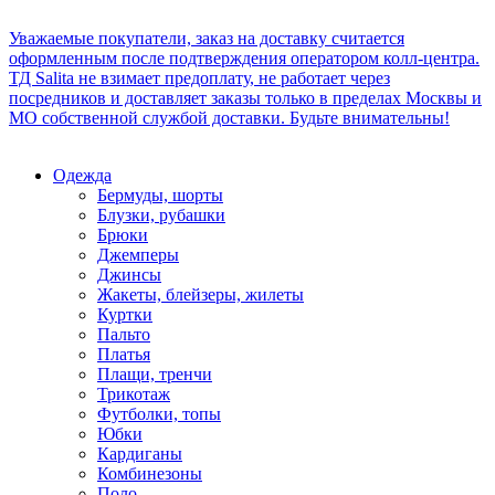
Уважаемые покупатели, заказ на доставку считается
оформленным после подтверждения оператором колл-центра.
ТД Salita не взимает предоплату, не работает через
посредников и доставляет заказы только в пределах Москвы и
МО собственной службой доставки. Будьте внимательны!
Одежда
Бермуды, шорты
Блузки, рубашки
Брюки
Джемперы
Джинсы
Жакеты, блейзеры, жилеты
Куртки
Пальто
Платья
Плащи, тренчи
Трикотаж
Футболки, топы
Юбки
Кардиганы
Комбинезоны
Поло