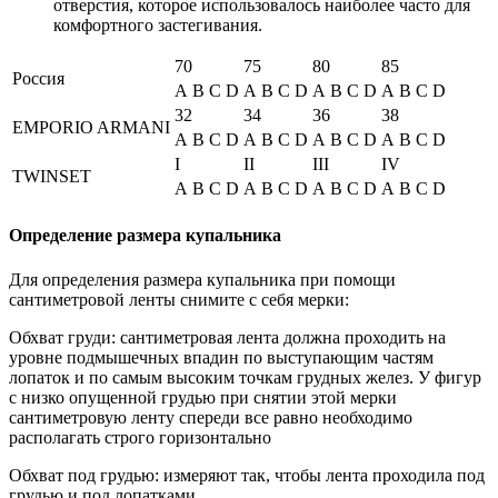
отверстия, которое использовалось наиболее часто для
комфортного застегивания.
70
75
80
85
Россия
A
B
C
D
A
B
C
D
A
B
C
D
A
B
C
D
32
34
36
38
EMPORIO ARMANI
A
B
C
D
A
B
C
D
A
B
C
D
A
B
C
D
I
II
III
IV
TWINSET
A
B
C
D
A
B
C
D
A
B
C
D
A
B
C
D
Определение размера купальника
Для определения размера купальника при помощи
сантиметровой ленты снимите с себя мерки:
Обхват груди: сантиметровая лента должна проходить на
уровне подмышечных впадин по выступающим частям
лопаток и по самым высоким точкам грудных желез. У фигур
с низко опущенной грудью при снятии этой мерки
сантиметровую ленту спереди все равно необходимо
располагать строго горизонтально
Обхват под грудью: измеряют так, чтобы лента проходила под
грудью и под лопатками