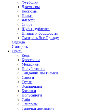
Футболки
Джемперы
Костюмы
Пальто
Жилеты
Спорт
Шубы, дубленка
Плавки и бордшорты
Смотреть Все Одежду
Одежда
Смотреть
Обувь
Кеды
Кроссовки
Мокасины
Полуботинки
Сандалии, вьетнамки
Сапоги
Туфли
Эспадрильи
Ботинки
Полусапоги
Сабо
Слипоны
Тапочки домашние