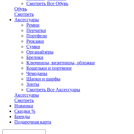
Смотреть Все Обувь
Обувь
Смотреть
Аксесcуары
Ремни
Перчатки
Портфели
Рюкзаки
Сумки
Органайзеры
Брелоки
Ключницы, визитницы, обложки
Кошельки и портмоне
Чемоданы
Шапки и шарфы
Зонты
Смотреть Все Аксесcуары
Аксесcуары
Смотреть
Новинки
Скидки %
Бренды
Подарочная карта