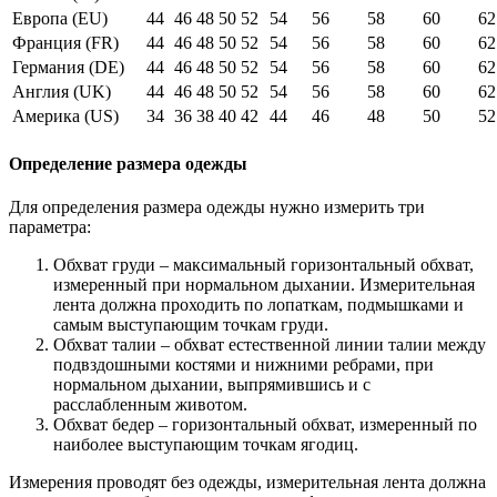
Европа (EU)
44
46
48
50
52
54
56
58
60
62
Франция (FR)
44
46
48
50
52
54
56
58
60
62
Германия (DE)
44
46
48
50
52
54
56
58
60
62
Англия (UK)
44
46
48
50
52
54
56
58
60
62
Америка (US)
34
36
38
40
42
44
46
48
50
52
Определение размера одежды
Для определения размера одежды нужно измерить три
параметра:
Обхват груди – максимальный горизонтальный обхват,
измеренный при нормальном дыхании. Измерительная
лента должна проходить по лопаткам, подмышками и
самым выступающим точкам груди.
Обхват талии – обхват естественной линии талии между
подвздошными костями и нижними ребрами, при
нормальном дыхании, выпрямившись и с
расслабленным животом.
Обхват бедер – горизонтальный обхват, измеренный по
наиболее выступающим точкам ягодиц.
Измерения проводят без одежды, измерительная лента должна