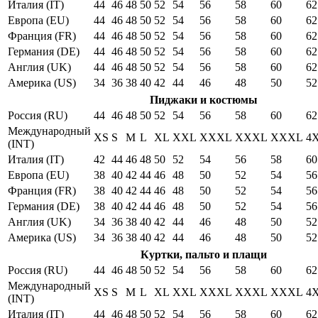
Италия (IT)
44
46
48
50
52
54
56
58
60
62
Европа (EU)
44
46
48
50
52
54
56
58
60
62
Франция (FR)
44
46
48
50
52
54
56
58
60
62
Германия (DE)
44
46
48
50
52
54
56
58
60
62
Англия (UK)
44
46
48
50
52
54
56
58
60
62
Америка (US)
34
36
38
40
42
44
46
48
50
52
Пиджаки и костюмы
Россия (RU)
44
46
48
50
52
54
56
58
60
62
Международный
XS
S
M
L
XL
XXL
XXXL
XXXL
XXXL
4
(INT)
Италия (IT)
42
44
46
48
50
52
54
56
58
60
Европа (EU)
38
40
42
44
46
48
50
52
54
56
Франция (FR)
38
40
42
44
46
48
50
52
54
56
Германия (DE)
38
40
42
44
46
48
50
52
54
56
Англия (UK)
34
36
38
40
42
44
46
48
50
52
Америка (US)
34
36
38
40
42
44
46
48
50
52
Куртки, пальто и плащи
Россия (RU)
44
46
48
50
52
54
56
58
60
62
Международный
XS
S
M
L
XL
XXL
XXXL
XXXL
XXXL
4
(INT)
Италия (IT)
44
46
48
50
52
54
56
58
60
62