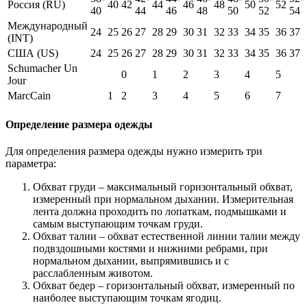
Россия (RU)
40
42
44
46
48
50
52
40
44
46
48
50
52
54
Международный
24
25
26
27
28
29
30
31
32
33
34
35
36
37
(INT)
США (US)
24
25
26
27
28
29
30
31
32
33
34
35
36
37
Schumacher Un
0
1
2
3
4
5
Jour
MarcCain
1
2
3
4
5
6
7
Определение размера одежды
Для определения размера одежды нужно измерить три
параметра:
Обхват груди – максимальный горизонтальный обхват,
измеренный при нормальном дыхании. Измерительная
лента должна проходить по лопаткам, подмышками и
самым выступающим точкам груди.
Обхват талии – обхват естественной линии талии между
подвздошными костями и нижними ребрами, при
нормальном дыхании, выпрямившись и с
расслабленным животом.
Обхват бедер – горизонтальный обхват, измеренный по
наиболее выступающим точкам ягодиц.