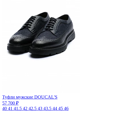
Туфли мужские DOUCAL'S
57 700 ₽
40
41
41.5
42
42.5
43
43.5
44
45
46