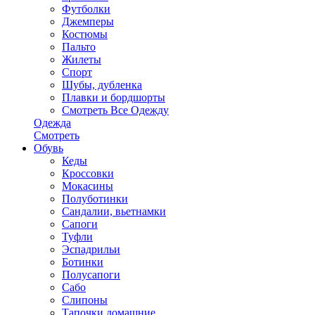
Футболки
Джемперы
Костюмы
Пальто
Жилеты
Спорт
Шубы, дубленка
Плавки и бордшорты
Смотреть Все Одежду
Одежда
Смотреть
Обувь
Кеды
Кроссовки
Мокасины
Полуботинки
Сандалии, вьетнамки
Сапоги
Туфли
Эспадрильи
Ботинки
Полусапоги
Сабо
Слипоны
Тапочки домашние