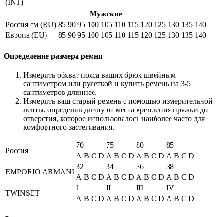
(INT)
Мужские
Россия см (RU)
85
90
95
100
105
110
115
120
125
130
135
140
Европа (EU)
85
90
95
100
105
110
115
120
125
130
135
140
Определение размера ремня
Измерить обхват пояса ваших брюк швейным
сантиметром или рулеткой и купить ремень на 3-5
сантиметров длиннее.
Измерить ваш старый ремень с помощью измерительной
ленты, определив длину от места крепления пряжки до
отверстия, которое использовалось наиболее часто для
комфортного застегивания.
70
75
80
85
Россия
A
B
C
D
A
B
C
D
A
B
C
D
A
B
C
D
32
34
36
38
EMPORIO ARMANI
A
B
C
D
A
B
C
D
A
B
C
D
A
B
C
D
I
II
III
IV
TWINSET
A
B
C
D
A
B
C
D
A
B
C
D
A
B
C
D