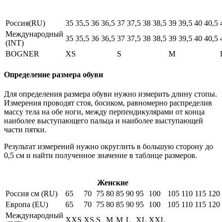
Россия(RU)
35
35,5
36
36,5
37
37,5
38
38,5
39
39,5
40
40,5
Международный
35
35,5
36
36,5
37
37,5
38
38,5
39
39,5
40
40,5
(INT)
BOGNER
XS
S
M
Определение размера обуви
Для определения размера обуви нужно измерить длину стопы.
Измерения проводят стоя, босиком, равномерно распределив
массу тела на обе ноги, между перпендикулярами от конца
наиболее выступающего пальца и наиболее выступающей
части пятки.
Результат измерений нужно округлить в большую сторону до
0,5 см и найти полученное значение в таблице размеров.
Женские
Россия см (RU)
65
70
75
80
85
90
95
100
105
110
115
120
Европа (EU)
65
70
75
80
85
90
95
100
105
110
115
120
Международный
XXS
XS
S
M
M
L
XL
XXL