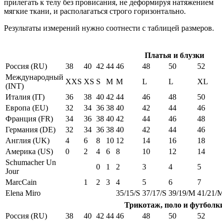
прилегать к телу без провисания, не деформируя натяжением
мягкие ткани, и располагаться строго горизонтально.
Результаты измерений нужно соотнести с таблицей размеров.
Платья и блузки
Россия (RU)
38
40
42
44
46
48
50
52
Международный
XXS
XS
S
M
M
L
L
XL
(INT)
Италия (IT)
36
38
40
42
44
46
48
50
Европа (EU)
32
34
36
38
40
42
44
46
Франция (FR)
34
36
38
40
42
44
46
48
Германия (DE)
32
34
36
38
40
42
44
46
Англия (UK)
4
6
8
10
12
14
16
18
Америка (US)
0
2
4
6
8
10
12
14
Schumacher Un
0
1
2
3
4
5
Jour
MarcCain
1
2
3
4
5
6
7
Elena Miro
35/15/S
37/17/S
39/19/M
41/21/
Трикотаж, поло и футболк
Россия (RU)
38
40
42
44
46
48
50
52