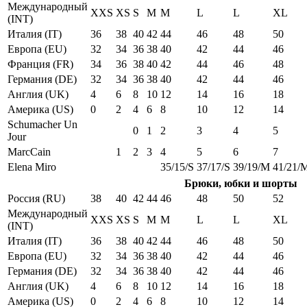
Международный
XXS
XS
S
M
M
L
L
XL
(INT)
Италия (IT)
36
38
40
42
44
46
48
50
Европа (EU)
32
34
36
38
40
42
44
46
Франция (FR)
34
36
38
40
42
44
46
48
Германия (DE)
32
34
36
38
40
42
44
46
Англия (UK)
4
6
8
10
12
14
16
18
Америка (US)
0
2
4
6
8
10
12
14
Schumacher Un
0
1
2
3
4
5
Jour
MarcCain
1
2
3
4
5
6
7
Elena Miro
35/15/S
37/17/S
39/19/M
41/21/
Брюки, юбки и шорты
Россия (RU)
38
40
42
44
46
48
50
52
Международный
XXS
XS
S
M
M
L
L
XL
(INT)
Италия (IT)
36
38
40
42
44
46
48
50
Европа (EU)
32
34
36
38
40
42
44
46
Германия (DE)
32
34
36
38
40
42
44
46
Англия (UK)
4
6
8
10
12
14
16
18
Америка (US)
0
2
4
6
8
10
12
14