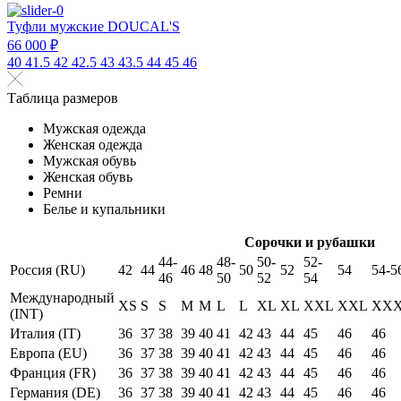
Туфли мужские DOUCAL'S
66 000 ₽
40
41.5
42
42.5
43
43.5
44
45
46
Таблица размеров
Мужская одежда
Женская одежда
Мужская обувь
Женская обувь
Ремни
Белье и купальники
Сорочки и рубашки
44-
48-
50-
52-
Россия (RU)
42
44
46
48
50
52
54
54-5
46
50
52
54
Международный
XS
S
S
M
M
L
L
XL
XL
XXL
XXL
XX
(INT)
Италия (IT)
36
37
38
39
40
41
42
43
44
45
46
46
Европа (EU)
36
37
38
39
40
41
42
43
44
45
46
46
Франция (FR)
36
37
38
39
40
41
42
43
44
45
46
46
Германия (DE)
36
37
38
39
40
41
42
43
44
45
46
46