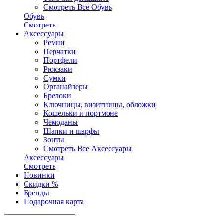
Смотреть Все Обувь
Обувь
Смотреть
Аксесcуары
Ремни
Перчатки
Портфели
Рюкзаки
Сумки
Органайзеры
Брелоки
Ключницы, визитницы, обложки
Кошельки и портмоне
Чемоданы
Шапки и шарфы
Зонты
Смотреть Все Аксесcуары
Аксесcуары
Смотреть
Новинки
Скидки %
Бренды
Подарочная карта