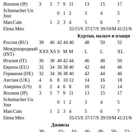
Япония (JP)
3
5
7
9
11
13
15
17
Schumacher Un
0
1
2
3
4
5
Jour
MarcCain
1
2
3
4
5
6
7
Elena Miro
35/15/S
37/17/S
39/19/M
41/21/
Куртки, пальто и плащи
Россия (RU)
38
40
42
44
46
48
50
52
Международный
XXS
XS
S
M
M
L
L
XL
(INT)
Италия (IT)
36
38
40
42
44
46
48
50
Европа (EU)
32
34
36
38
40
42
44
46
Германия (DE)
32
34
36
38
40
42
44
46
Англия (UK)
4
6
8
10
12
14
16
18
Америка (US)
0
2
4
6
8
10
12
14
Япония (JP)
3
5
7
9
11
13
15
17
Schumacher Un
0
1
2
3
4
5
Jour
MarcCain
1
2
3
4
5
6
7
Elena Miro
35/15/S
37/17/S
39/19/M
41/21/
Джинсы
38-
42-
44-
46-
48-
50-
52-