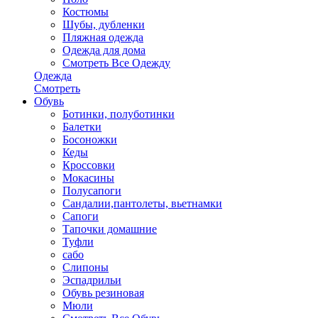
Костюмы
Шубы, дубленки
Пляжная одежда
Одежда для дома
Смотреть Все Одежду
Одежда
Смотреть
Обувь
Ботинки, полуботинки
Балетки
Босоножки
Кеды
Кроссовки
Мокасины
Полусапоги
Сандалии,пантолеты, вьетнамки
Сапоги
Тапочки домашние
Туфли
сабо
Слипоны
Эспадрильи
Обувь резиновая
Мюли