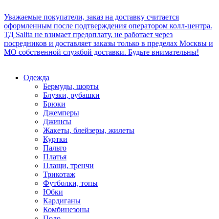
Уважаемые покупатели, заказ на доставку считается
оформленным после подтверждения оператором колл-центра.
ТД Salita не взимает предоплату, не работает через
посредников и доставляет заказы только в пределах Москвы и
МО собственной службой доставки. Будьте внимательны!
Одежда
Бермуды, шорты
Блузки, рубашки
Брюки
Джемперы
Джинсы
Жакеты, блейзеры, жилеты
Куртки
Пальто
Платья
Плащи, тренчи
Трикотаж
Футболки, топы
Юбки
Кардиганы
Комбинезоны
Поло