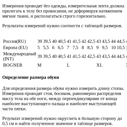
Измерения проводят без одежды, измерительная лента должна
прилегать к телу без провисания, не деформируя натяжением
мягкие ткани, и располагаться строго горизонтально.
Результаты измерений нужно соотнести с таблицей размеров.
Россия(RU)
39
39,5
40
40,5
41
41,5
42
42,5
43
43,5
44
44,5
Европа (EU)
5
5,5
6
6,5
7
7,5
8
8,5
9
9,5
10
10,5
Международный
39
39,5
40
40,5
41
41,5
42
42,5
43
43,5
44
44,5
(INT)
BOGNER
M
L
XL
Определение размера обуви
Для определения размера обуви нужно измерить длину стопы.
Измерения проводят стоя, босиком, равномерно распределив
массу тела на обе ноги, между перпендикулярами от конца
наиболее выступающего пальца и наиболее выступающей
части пятки.
Результат измерений нужно округлить в большую сторону до
0,5 см и найти полученное значение в таблице размеров.