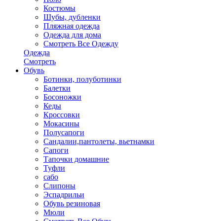
Костюмы
Шубы, дубленки
Пляжная одежда
Одежда для дома
Смотреть Все Одежду
Одежда
Смотреть
Обувь
Ботинки, полуботинки
Балетки
Босоножки
Кеды
Кроссовки
Мокасины
Полусапоги
Сандалии,пантолеты, вьетнамки
Сапоги
Тапочки домашние
Туфли
сабо
Слипоны
Эспадрильи
Обувь резиновая
Мюли