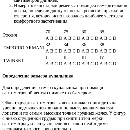
сантиметров длиннее.
Измерить ваш старый ремень с помощью измерительной
ленты, определив длину от места крепления пряжки до
отверстия, которое использовалось наиболее часто для
комфортного застегивания.
70
75
80
85
Россия
A
B
C
D
A
B
C
D
A
B
C
D
A
B
C
D
32
34
36
38
EMPORIO ARMANI
A
B
C
D
A
B
C
D
A
B
C
D
A
B
C
D
I
II
III
IV
TWINSET
A
B
C
D
A
B
C
D
A
B
C
D
A
B
C
D
Определение размера купальника
Для определения размера купальника при помощи
сантиметровой ленты снимите с себя мерки:
Обхват груди: сантиметровая лента должна проходить на
уровне подмышечных впадин по выступающим частям
лопаток и по самым высоким точкам грудных желез. У фигур
с низко опущенной грудью при снятии этой мерки
сантиметровую ленту спереди все равно необходимо
располагать строго горизонтально