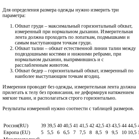
Для определения размера одежды нужно измерить три
параметра:
Обхват груди – максимальный горизонтальный обхват,
измеренный при нормальном дыхании. Измерительная
лента должна проходить по лопаткам, подмышками и
самым выступающим точкам груди.
Обхват талии – обхват естественной линии талии между
подвздошными костями и нижними ребрами, при
нормальном дыхании, выпрямившись и с
расслабленным животом.
Обхват бедер – горизонтальный обхват, измеренный по
наиболее выступающим точкам ягодиц.
Измерения проводят без одежды, измерительная лента должна
прилегать к телу без провисания, не деформируя натяжением
мягкие ткани, и располагаться строго горизонтально.
Результаты измерений нужно соотнести с таблицей размеров.
Россия(RU)
39
39,5
40
40,5
41
41,5
42
42,5
43
43,5
44
44,5
Европа (EU)
5
5,5
6
6,5
7
7,5
8
8,5
9
9,5
10
10,5