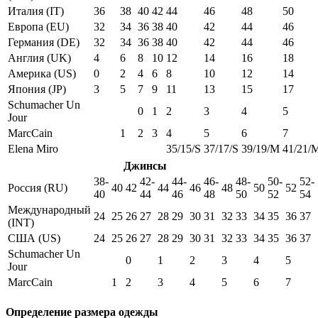
Италия (IT)
36
38
40
42
44
46
48
50
Европа (EU)
32
34
36
38
40
42
44
46
Германия (DE)
32
34
36
38
40
42
44
46
Англия (UK)
4
6
8
10
12
14
16
18
Америка (US)
0
2
4
6
8
10
12
14
Япония (JP)
3
5
7
9
11
13
15
17
Schumacher Un
0
1
2
3
4
5
Jour
MarcCain
1
2
3
4
5
6
7
Elena Miro
35/15/S
37/17/S
39/19/M
41/21/
Джинсы
38-
42-
44-
46-
48-
50-
52-
Россия (RU)
40
42
44
46
48
50
52
40
44
46
48
50
52
54
Международный
24
25
26
27
28
29
30
31
32
33
34
35
36
37
(INT)
США (US)
24
25
26
27
28
29
30
31
32
33
34
35
36
37
Schumacher Un
0
1
2
3
4
5
Jour
MarcCain
1
2
3
4
5
6
7
Определение размера одежды