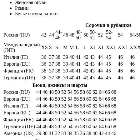
Женская обувь
Ремни
Белье и купальники
Сорочки и рубашки
44-
48-
50-
52-
Россия (RU)
42
44
46
48
50
52
54
54-5
46
50
52
54
Международный
XS
S
S
M
M
L
L
XL
XL
XXL
XXL
XX
(INT)
Италия (IT)
36
37
38
39
40
41
42
43
44
45
46
46
Европа (EU)
36
37
38
39
40
41
42
43
44
45
46
46
Франция (FR)
36
37
38
39
40
41
42
43
44
45
46
46
Германия (DE)
36
37
38
39
40
41
42
43
44
45
46
46
Бюки, джинсы и шорты
Россия (RU)
44
46
48
50
52
54
56
58
60
62
64
66
68
Европа (EU)
44
46
48
50
52
54
56
58
60
62
64
66
68
Италия (IT)
44
46
48
50
52
54
56
58
60
62
64
66
68
Европа (EU)
44
46
48
50
52
54
56
58
60
62
64
66
68
Франция (FR)
44
46
48
50
52
54
56
58
60
62
64
66
68
Германия (DE)
44
46
48
50
52
54
56
58
60
62
64
66
68
Америка (US)
29
30
31
32
33
34
35
36
38
40
42
44
46