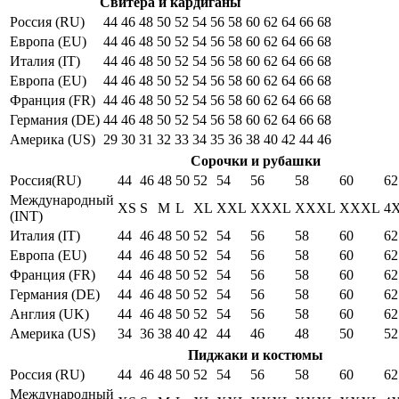
Свитера и кардиганы
Россия (RU)
44
46
48
50
52
54
56
58
60
62
64
66
68
Европа (EU)
44
46
48
50
52
54
56
58
60
62
64
66
68
Италия (IT)
44
46
48
50
52
54
56
58
60
62
64
66
68
Европа (EU)
44
46
48
50
52
54
56
58
60
62
64
66
68
Франция (FR)
44
46
48
50
52
54
56
58
60
62
64
66
68
Германия (DE)
44
46
48
50
52
54
56
58
60
62
64
66
68
Америка (US)
29
30
31
32
33
34
35
36
38
40
42
44
46
Сорочки и рубашки
Россия(RU)
44
46
48
50
52
54
56
58
60
62
Международный
XS
S
M
L
XL
XXL
XXXL
XXXL
XXXL
4
(INT)
Италия (IT)
44
46
48
50
52
54
56
58
60
62
Европа (EU)
44
46
48
50
52
54
56
58
60
62
Франция (FR)
44
46
48
50
52
54
56
58
60
62
Германия (DE)
44
46
48
50
52
54
56
58
60
62
Англия (UK)
44
46
48
50
52
54
56
58
60
62
Америка (US)
34
36
38
40
42
44
46
48
50
52
Пиджаки и костюмы
Россия (RU)
44
46
48
50
52
54
56
58
60
62
Международный