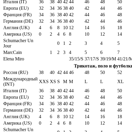
Италия (IT)
36
38
40
42
44
46
48
50
Европа (EU)
32
34
36
38
40
42
44
46
Франция (FR)
34
36
38
40
42
44
46
48
Германия (DE)
32
34
36
38
40
42
44
46
Англия (UK)
4
6
8
10
12
14
16
18
Америка (US)
0
2
4
6
8
10
12
14
Schumacher Un
0
1
2
3
4
5
Jour
MarcCain
1
2
3
4
5
6
7
Elena Miro
35/15/S
37/17/S
39/19/M
41/21/
Трикотаж, поло и футболк
Россия (RU)
38
40
42
44
46
48
50
52
Международный
XXS
XS
S
M
M
L
L
XL
(INT)
Италия (IT)
36
38
40
42
44
46
48
50
Европа (EU)
32
34
36
38
40
42
44
46
Франция (FR)
34
36
38
40
42
44
46
48
Германия (DE)
32
34
36
38
40
42
44
46
Англия (UK)
4
6
8
10
12
14
16
18
Америка (US)
0
2
4
6
8
10
12
14
Schumacher Un