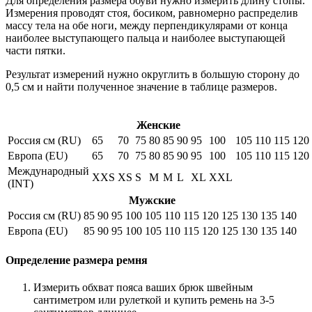
Для определения размера обуви нужно измерить длину стопы.
Измерения проводят стоя, босиком, равномерно распределив
массу тела на обе ноги, между перпендикулярами от конца
наиболее выступающего пальца и наиболее выступающей
части пятки.
Результат измерений нужно округлить в большую сторону до
0,5 см и найти полученное значение в таблице размеров.
Женские
Россия см (RU)
65
70
75
80
85
90
95
100
105
110
115
120
Европа (EU)
65
70
75
80
85
90
95
100
105
110
115
120
Международный
XXS
XS
S
M
M
L
XL
XXL
(INT)
Мужские
Россия см (RU)
85
90
95
100
105
110
115
120
125
130
135
140
Европа (EU)
85
90
95
100
105
110
115
120
125
130
135
140
Определение размера ремня
Измерить обхват пояса ваших брюк швейным
сантиметром или рулеткой и купить ремень на 3-5