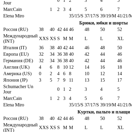
0
1
2
3
4
5
Jour
MarcCain
1
2
3
4
5
6
7
Elena Miro
35/15/S
37/17/S
39/19/M
41/21/
Брюки, юбки и шорты
Россия (RU)
38
40
42
44
46
48
50
52
Международный
XXS
XS
S
M
M
L
L
XL
(INT)
Италия (IT)
36
38
40
42
44
46
48
50
Европа (EU)
32
34
36
38
40
42
44
46
Германия (DE)
32
34
36
38
40
42
44
46
Англия (UK)
4
6
8
10
12
14
16
18
Америка (US)
0
2
4
6
8
10
12
14
Япония (JP)
3
5
7
9
11
13
15
17
Schumacher Un
0
1
2
3
4
5
Jour
MarcCain
1
2
3
4
5
6
7
Elena Miro
35/15/S
37/17/S
39/19/M
41/21/
Куртки, пальто и плащи
Россия (RU)
38
40
42
44
46
48
50
52
Международный
XXS
XS
S
M
M
L
L
XL
(INT)