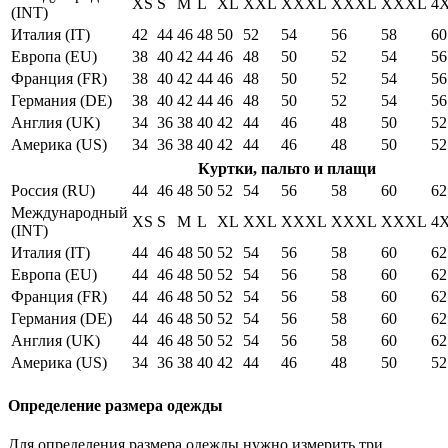
XS
S
M
L
XL
XXL
XXXL
XXXL
XXXL
4
(INT)
Италия (IT)
42
44
46
48
50
52
54
56
58
60
Европа (EU)
38
40
42
44
46
48
50
52
54
56
Франция (FR)
38
40
42
44
46
48
50
52
54
56
Германия (DE)
38
40
42
44
46
48
50
52
54
56
Англия (UK)
34
36
38
40
42
44
46
48
50
52
Америка (US)
34
36
38
40
42
44
46
48
50
52
Куртки, пальто и плащи
Россия (RU)
44
46
48
50
52
54
56
58
60
62
Международный
XS
S
M
L
XL
XXL
XXXL
XXXL
XXXL
4
(INT)
Италия (IT)
44
46
48
50
52
54
56
58
60
62
Европа (EU)
44
46
48
50
52
54
56
58
60
62
Франция (FR)
44
46
48
50
52
54
56
58
60
62
Германия (DE)
44
46
48
50
52
54
56
58
60
62
Англия (UK)
44
46
48
50
52
54
56
58
60
62
Америка (US)
34
36
38
40
42
44
46
48
50
52
Определение размера одежды
Для определения размера одежды нужно измерить три