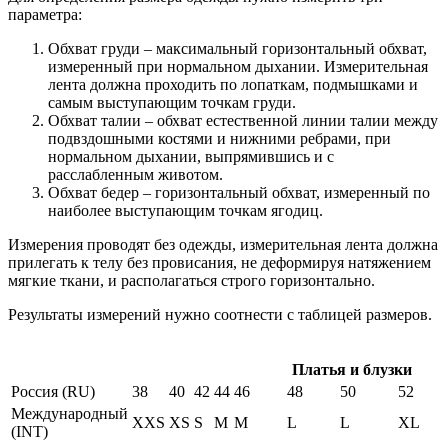
параметра:
Обхват груди – максимальный горизонтальный обхват,
измеренный при нормальном дыхании. Измерительная
лента должна проходить по лопаткам, подмышками и
самым выступающим точкам груди.
Обхват талии – обхват естественной линии талии между
подвздошными костями и нижними ребрами, при
нормальном дыхании, выпрямившись и с
расслабленным животом.
Обхват бедер – горизонтальный обхват, измеренный по
наиболее выступающим точкам ягодиц.
Измерения проводят без одежды, измерительная лента должна
прилегать к телу без провисания, не деформируя натяжением
мягкие ткани, и располагаться строго горизонтально.
Результаты измерений нужно соотнести с таблицей размеров.
Платья и блузки
Россия (RU)
38
40
42
44
46
48
50
52
Международный
XXS
XS
S
M
M
L
L
XL
(INT)