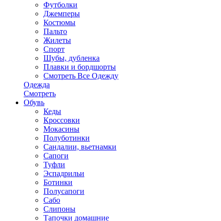
Футболки
Джемперы
Костюмы
Пальто
Жилеты
Спорт
Шубы, дубленка
Плавки и бордшорты
Смотреть Все Одежду
Одежда
Смотреть
Обувь
Кеды
Кроссовки
Мокасины
Полуботинки
Сандалии, вьетнамки
Сапоги
Туфли
Эспадрильи
Ботинки
Полусапоги
Сабо
Слипоны
Тапочки домашние