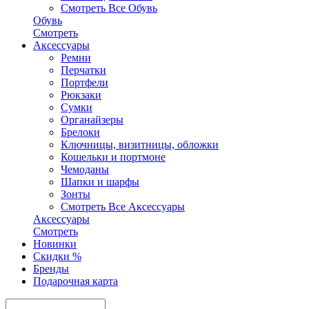
Смотреть Все Обувь
Обувь
Смотреть
Аксесcуары
Ремни
Перчатки
Портфели
Рюкзаки
Сумки
Органайзеры
Брелоки
Ключницы, визитницы, обложки
Кошельки и портмоне
Чемоданы
Шапки и шарфы
Зонты
Смотреть Все Аксесcуары
Аксесcуары
Смотреть
Новинки
Скидки %
Бренды
Подарочная карта