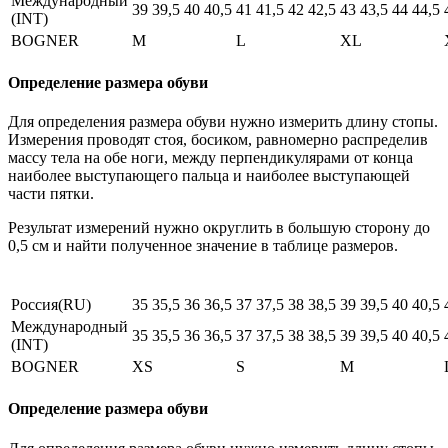
Международный
39
39,5
40
40,5
41
41,5
42
42,5
43
43,5
44
44,5
(INT)
BOGNER
M
L
XL
Определение размера обуви
Для определения размера обуви нужно измерить длину стопы.
Измерения проводят стоя, босиком, равномерно распределив
массу тела на обе ноги, между перпендикулярами от конца
наиболее выступающего пальца и наиболее выступающей
части пятки.
Результат измерений нужно округлить в большую сторону до
0,5 см и найти полученное значение в таблице размеров.
Россия(RU)
35
35,5
36
36,5
37
37,5
38
38,5
39
39,5
40
40,5
Международный
35
35,5
36
36,5
37
37,5
38
38,5
39
39,5
40
40,5
(INT)
BOGNER
XS
S
M
Определение размера обуви