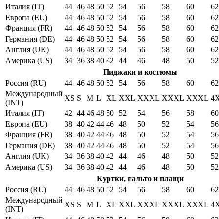
Италия (IT)
44
46
48
50
52
54
56
58
60
62
Европа (EU)
44
46
48
50
52
54
56
58
60
62
Франция (FR)
44
46
48
50
52
54
56
58
60
62
Германия (DE)
44
46
48
50
52
54
56
58
60
62
Англия (UK)
44
46
48
50
52
54
56
58
60
62
Америка (US)
34
36
38
40
42
44
46
48
50
52
Пиджаки и костюмы
Россия (RU)
44
46
48
50
52
54
56
58
60
62
Международный
XS
S
M
L
XL
XXL
XXXL
XXXL
XXXL
4
(INT)
Италия (IT)
42
44
46
48
50
52
54
56
58
60
Европа (EU)
38
40
42
44
46
48
50
52
54
56
Франция (FR)
38
40
42
44
46
48
50
52
54
56
Германия (DE)
38
40
42
44
46
48
50
52
54
56
Англия (UK)
34
36
38
40
42
44
46
48
50
52
Америка (US)
34
36
38
40
42
44
46
48
50
52
Куртки, пальто и плащи
Россия (RU)
44
46
48
50
52
54
56
58
60
62
Международный
XS
S
M
L
XL
XXL
XXXL
XXXL
XXXL
4
(INT)