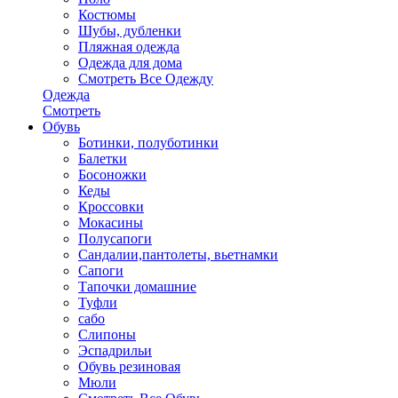
Костюмы
Шубы, дубленки
Пляжная одежда
Одежда для дома
Смотреть Все Одежду
Одежда
Смотреть
Обувь
Ботинки, полуботинки
Балетки
Босоножки
Кеды
Кроссовки
Мокасины
Полусапоги
Сандалии,пантолеты, вьетнамки
Сапоги
Тапочки домашние
Туфли
сабо
Слипоны
Эспадрильи
Обувь резиновая
Мюли