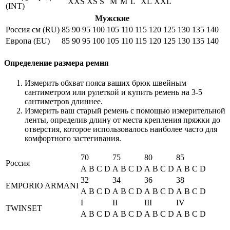
XXS
XS
S
M
M
L
XL
XXL
(INT)
Мужские
Россия см (RU)
85
90
95
100
105
110
115
120
125
130
135
140
Европа (EU)
85
90
95
100
105
110
115
120
125
130
135
140
Определение размера ремня
Измерить обхват пояса ваших брюк швейным
сантиметром или рулеткой и купить ремень на 3-5
сантиметров длиннее.
Измерить ваш старый ремень с помощью измерительной
ленты, определив длину от места крепления пряжки до
отверстия, которое использовалось наиболее часто для
комфортного застегивания.
70
75
80
85
Россия
A
B
C
D
A
B
C
D
A
B
C
D
A
B
C
D
32
34
36
38
EMPORIO ARMANI
A
B
C
D
A
B
C
D
A
B
C
D
A
B
C
D
I
II
III
IV
TWINSET
A
B
C
D
A
B
C
D
A
B
C
D
A
B
C
D