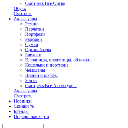
Смотреть Все Обувь
Обувь
Смотреть
Аксесcуары
Ремни
Перчатки
Портфели
Рюкзаки
Сумки
Органайзеры
Брелоки
Ключницы, визитницы, обложки
Кошельки и портмоне
Чемоданы
Шапки и шарфы
Зонты
Смотреть Все Аксесcуары
Аксесcуары
Смотреть
Новинки
Скидки %
Бренды
Подарочная карта