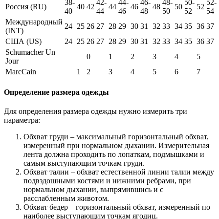
38-
42-
44-
46-
48-
50-
52-
Россия (RU)
40
42
44
46
48
50
52
40
44
46
48
50
52
54
Международный
24
25
26
27
28
29
30
31
32
33
34
35
36
37
(INT)
США (US)
24
25
26
27
28
29
30
31
32
33
34
35
36
37
Schumacher Un
0
1
2
3
4
5
Jour
MarcCain
1
2
3
4
5
6
7
Определение размера одежды
Для определения размера одежды нужно измерить три
параметра:
Обхват груди – максимальный горизонтальный обхват,
измеренный при нормальном дыхании. Измерительная
лента должна проходить по лопаткам, подмышками и
самым выступающим точкам груди.
Обхват талии – обхват естественной линии талии между
подвздошными костями и нижними ребрами, при
нормальном дыхании, выпрямившись и с
расслабленным животом.
Обхват бедер – горизонтальный обхват, измеренный по
наиболее выступающим точкам ягодиц.