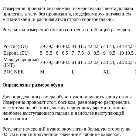
Измерения проводят без одежды, измерительная лента должна
прилегать к телу без провисания, не деформируя натяжением
мягкие ткани, и располагаться строго горизонтально.
Результаты измерений нужно соотнести с таблицей размеров.
Россия(RU)
39
39,5
40
40,5
41
41,5
42
42,5
43
43,5
44
44,5
Европа (EU)
5
5,5
6
6,5
7
7,5
8
8,5
9
9,5
10
10,5
Международный
39
39,5
40
40,5
41
41,5
42
42,5
43
43,5
44
44,5
(INT)
BOGNER
M
L
XL
Определение размера обуви
Для определения размера обуви нужно измерить длину стопы.
Измерения проводят стоя, босиком, равномерно распределив
массу тела на обе ноги, между перпендикулярами от конца
наиболее выступающего пальца и наиболее выступающей
части пятки.
Результат измерений нужно округлить в большую сторону до
0,5 см и найти полученное значение в таблице размеров.