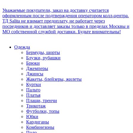
Уважаемые покупатели, заказ на доставку считается
оформленным после подтверждения оператором колл-центра.
ТД Salita не взимает предоплату, не работает через
посредников и доставляет заказы только в пределах Москвы и
МО собственной службой доставки. Будьте внимательны!
Одежда
Бермуды, шорты
Блузки, рубашки
Брюки
Джемперы
Джинсы
Жакеты, блейзеры, жилеты
Куртки
Пальто
Платья
Плащи, тренчи
Трикотаж
Футболки, топы
Юбки
Кардиганы
Комбинезоны
Поло