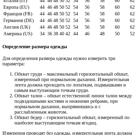
Италия (IT)
44
46
48
50
52
54
56
58
60
62
Европа (EU)
44
46
48
50
52
54
56
58
60
62
Франция (FR)
44
46
48
50
52
54
56
58
60
62
Германия (DE)
44
46
48
50
52
54
56
58
60
62
Англия (UK)
44
46
48
50
52
54
56
58
60
62
Америка (US)
34
36
38
40
42
44
46
48
50
52
Определение размера одежды
Для определения размера одежды нужно измерить три
параметра:
Обхват груди – максимальный горизонтальный обхват,
измеренный при нормальном дыхании. Измерительная
лента должна проходить по лопаткам, подмышками и
самым выступающим точкам груди.
Обхват талии – обхват естественной линии талии между
подвздошными костями и нижними ребрами, при
нормальном дыхании, выпрямившись и с
расслабленным животом.
Обхват бедер – горизонтальный обхват, измеренный по
наиболее выступающим точкам ягодиц.
Измерения проводят без одежды, измерительная лента должна