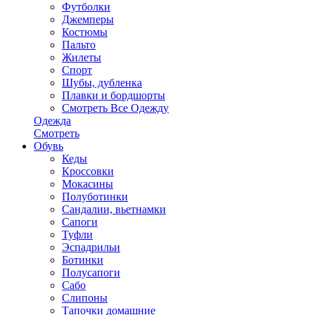
Футболки
Джемперы
Костюмы
Пальто
Жилеты
Спорт
Шубы, дубленка
Плавки и бордшорты
Смотреть Все Одежду
Одежда
Смотреть
Обувь
Кеды
Кроссовки
Мокасины
Полуботинки
Сандалии, вьетнамки
Сапоги
Туфли
Эспадрильи
Ботинки
Полусапоги
Сабо
Слипоны
Тапочки домашние