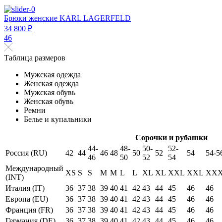
Брюки женские KARL LAGERFELD
34 800 ₽
46
Таблица размеров
Мужская одежда
Женская одежда
Мужская обувь
Женская обувь
Ремни
Белье и купальники
Сорочки и рубашки
44-
48-
50-
52-
Россия (RU)
42
44
46
48
50
52
54
54-5
46
50
52
54
Международный
XS
S
S
M
M
L
L
XL
XL
XXL
XXL
XX
(INT)
Италия (IT)
36
37
38
39
40
41
42
43
44
45
46
46
Европа (EU)
36
37
38
39
40
41
42
43
44
45
46
46
Франция (FR)
36
37
38
39
40
41
42
43
44
45
46
46
Германия (DE)
36
37
38
39
40
41
42
43
44
45
46
46