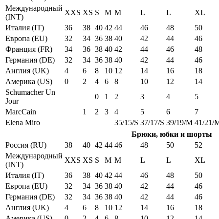
Международный
XXS
XS
S
M
M
L
L
XL
(INT)
Италия (IT)
36
38
40
42
44
46
48
50
Европа (EU)
32
34
36
38
40
42
44
46
Франция (FR)
34
36
38
40
42
44
46
48
Германия (DE)
32
34
36
38
40
42
44
46
Англия (UK)
4
6
8
10
12
14
16
18
Америка (US)
0
2
4
6
8
10
12
14
Schumacher Un
0
1
2
3
4
5
Jour
MarcCain
1
2
3
4
5
6
7
Elena Miro
35/15/S
37/17/S
39/19/M
41/21/
Брюки, юбки и шорты
Россия (RU)
38
40
42
44
46
48
50
52
Международный
XXS
XS
S
M
M
L
L
XL
(INT)
Италия (IT)
36
38
40
42
44
46
48
50
Европа (EU)
32
34
36
38
40
42
44
46
Германия (DE)
32
34
36
38
40
42
44
46
Англия (UK)
4
6
8
10
12
14
16
18
Америка (US)
0
2
4
6
8
10
12
14