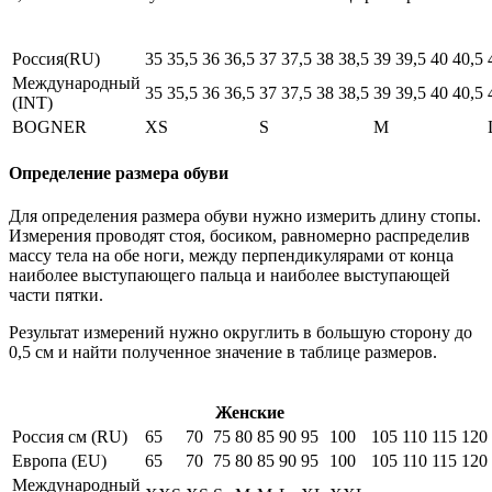
Россия(RU)
35
35,5
36
36,5
37
37,5
38
38,5
39
39,5
40
40,5
Международный
35
35,5
36
36,5
37
37,5
38
38,5
39
39,5
40
40,5
(INT)
BOGNER
XS
S
M
Определение размера обуви
Для определения размера обуви нужно измерить длину стопы.
Измерения проводят стоя, босиком, равномерно распределив
массу тела на обе ноги, между перпендикулярами от конца
наиболее выступающего пальца и наиболее выступающей
части пятки.
Результат измерений нужно округлить в большую сторону до
0,5 см и найти полученное значение в таблице размеров.
Женские
Россия см (RU)
65
70
75
80
85
90
95
100
105
110
115
120
Европа (EU)
65
70
75
80
85
90
95
100
105
110
115
120
Международный