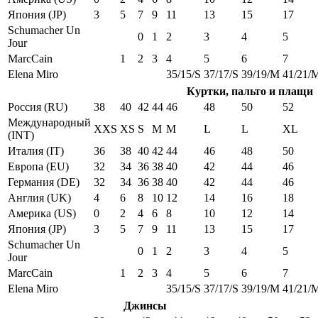
Япония (JP)
3
5
7
9
11
13
15
17
Schumacher Un
0
1
2
3
4
5
Jour
MarcCain
1
2
3
4
5
6
7
Elena Miro
35/15/S
37/17/S
39/19/M
41/21/
Куртки, пальто и плащи
Россия (RU)
38
40
42
44
46
48
50
52
Международный
XXS
XS
S
M
M
L
L
XL
(INT)
Италия (IT)
36
38
40
42
44
46
48
50
Европа (EU)
32
34
36
38
40
42
44
46
Германия (DE)
32
34
36
38
40
42
44
46
Англия (UK)
4
6
8
10
12
14
16
18
Америка (US)
0
2
4
6
8
10
12
14
Япония (JP)
3
5
7
9
11
13
15
17
Schumacher Un
0
1
2
3
4
5
Jour
MarcCain
1
2
3
4
5
6
7
Elena Miro
35/15/S
37/17/S
39/19/M
41/21/
Джинсы