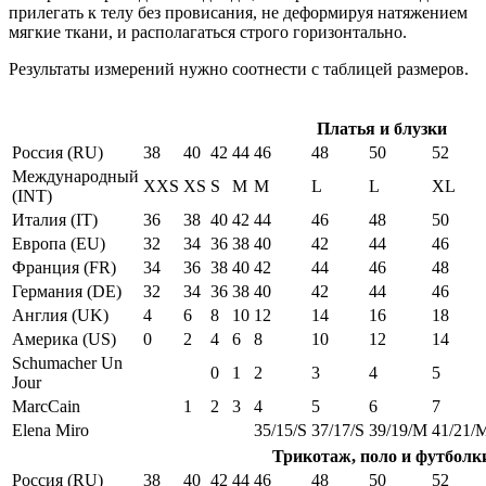
прилегать к телу без провисания, не деформируя натяжением
мягкие ткани, и располагаться строго горизонтально.
Результаты измерений нужно соотнести с таблицей размеров.
Платья и блузки
Россия (RU)
38
40
42
44
46
48
50
52
Международный
XXS
XS
S
M
M
L
L
XL
(INT)
Италия (IT)
36
38
40
42
44
46
48
50
Европа (EU)
32
34
36
38
40
42
44
46
Франция (FR)
34
36
38
40
42
44
46
48
Германия (DE)
32
34
36
38
40
42
44
46
Англия (UK)
4
6
8
10
12
14
16
18
Америка (US)
0
2
4
6
8
10
12
14
Schumacher Un
0
1
2
3
4
5
Jour
MarcCain
1
2
3
4
5
6
7
Elena Miro
35/15/S
37/17/S
39/19/M
41/21/
Трикотаж, поло и футболк
Россия (RU)
38
40
42
44
46
48
50
52