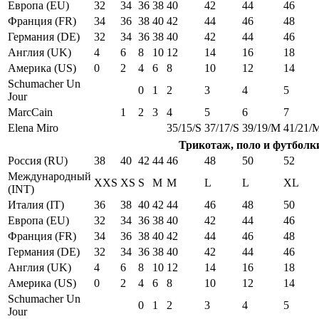
Европа (EU)
32
34
36
38
40
42
44
46
Франция (FR)
34
36
38
40
42
44
46
48
Германия (DE)
32
34
36
38
40
42
44
46
Англия (UK)
4
6
8
10
12
14
16
18
Америка (US)
0
2
4
6
8
10
12
14
Schumacher Un
0
1
2
3
4
5
Jour
MarcCain
1
2
3
4
5
6
7
Elena Miro
35/15/S
37/17/S
39/19/M
41/21/
Трикотаж, поло и футболк
Россия (RU)
38
40
42
44
46
48
50
52
Международный
XXS
XS
S
M
M
L
L
XL
(INT)
Италия (IT)
36
38
40
42
44
46
48
50
Европа (EU)
32
34
36
38
40
42
44
46
Франция (FR)
34
36
38
40
42
44
46
48
Германия (DE)
32
34
36
38
40
42
44
46
Англия (UK)
4
6
8
10
12
14
16
18
Америка (US)
0
2
4
6
8
10
12
14
Schumacher Un
0
1
2
3
4
5
Jour