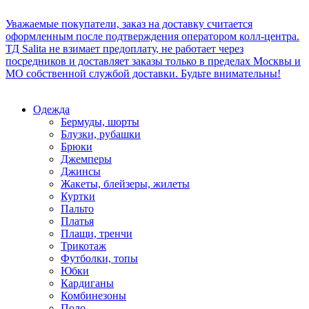
Уважаемые покупатели, заказ на доставку считается
оформленным после подтверждения оператором колл-центра.
ТД Salita не взимает предоплату, не работает через
посредников и доставляет заказы только в пределах Москвы и
МО собственной службой доставки. Будьте внимательны!
Одежда
Бермуды, шорты
Блузки, рубашки
Брюки
Джемперы
Джинсы
Жакеты, блейзеры, жилеты
Куртки
Пальто
Платья
Плащи, тренчи
Трикотаж
Футболки, топы
Юбки
Кардиганы
Комбинезоны
Поло