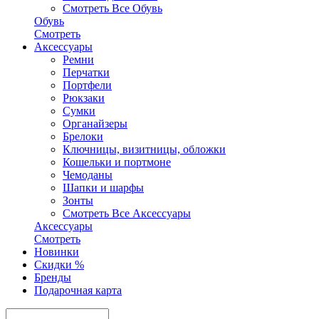
Смотреть Все Обувь
Обувь
Смотреть
Аксесcуары
Ремни
Перчатки
Портфели
Рюкзаки
Сумки
Органайзеры
Брелоки
Ключницы, визитницы, обложки
Кошельки и портмоне
Чемоданы
Шапки и шарфы
Зонты
Смотреть Все Аксесcуары
Аксесcуары
Смотреть
Новинки
Скидки %
Бренды
Подарочная карта