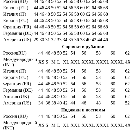
Россия (RU)
44
46
48
50
52
54
56
58
60
62
64
66
68
Европа (EU)
44
46
48
50
52
54
56
58
60
62
64
66
68
Италия (IT)
44
46
48
50
52
54
56
58
60
62
64
66
68
Европа (EU)
44
46
48
50
52
54
56
58
60
62
64
66
68
Франция (FR)
44
46
48
50
52
54
56
58
60
62
64
66
68
Германия (DE)
44
46
48
50
52
54
56
58
60
62
64
66
68
Америка (US)
29
30
31
32
33
34
35
36
38
40
42
44
46
Сорочки и рубашки
Россия(RU)
44
46
48
50
52
54
56
58
60
62
Международный
XS
S
M
L
XL
XXL
XXXL
XXXL
XXXL
4
(INT)
Италия (IT)
44
46
48
50
52
54
56
58
60
62
Европа (EU)
44
46
48
50
52
54
56
58
60
62
Франция (FR)
44
46
48
50
52
54
56
58
60
62
Германия (DE)
44
46
48
50
52
54
56
58
60
62
Англия (UK)
44
46
48
50
52
54
56
58
60
62
Америка (US)
34
36
38
40
42
44
46
48
50
52
Пиджаки и костюмы
Россия (RU)
44
46
48
50
52
54
56
58
60
62
Международный
XS
S
M
L
XL
XXL
XXXL
XXXL
XXXL
4
(INT)