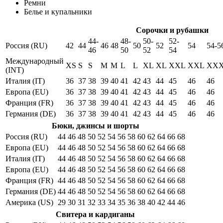
Ремни
Белье и купальники
Сорочки и рубашки
44-
48-
50-
52-
Россия (RU)
42
44
46
48
50
52
54
54-5
46
50
52
54
Международный
XS
S
S
M
M
L
L
XL
XL
XXL
XXL
XX
(INT)
Италия (IT)
36
37
38
39
40
41
42
43
44
45
46
46
Европа (EU)
36
37
38
39
40
41
42
43
44
45
46
46
Франция (FR)
36
37
38
39
40
41
42
43
44
45
46
46
Германия (DE)
36
37
38
39
40
41
42
43
44
45
46
46
Бюки, джинсы и шорты
Россия (RU)
44
46
48
50
52
54
56
58
60
62
64
66
68
Европа (EU)
44
46
48
50
52
54
56
58
60
62
64
66
68
Италия (IT)
44
46
48
50
52
54
56
58
60
62
64
66
68
Европа (EU)
44
46
48
50
52
54
56
58
60
62
64
66
68
Франция (FR)
44
46
48
50
52
54
56
58
60
62
64
66
68
Германия (DE)
44
46
48
50
52
54
56
58
60
62
64
66
68
Америка (US)
29
30
31
32
33
34
35
36
38
40
42
44
46
Свитера и кардиганы