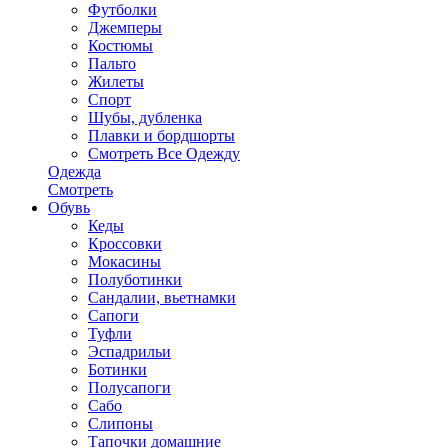
Футболки
Джемперы
Костюмы
Пальто
Жилеты
Спорт
Шубы, дубленка
Плавки и бордшорты
Смотреть Все Одежду
Одежда
Смотреть
Обувь
Кеды
Кроссовки
Мокасины
Полуботинки
Сандалии, вьетнамки
Сапоги
Туфли
Эспадрильи
Ботинки
Полусапоги
Сабо
Слипоны
Тапочки домашние