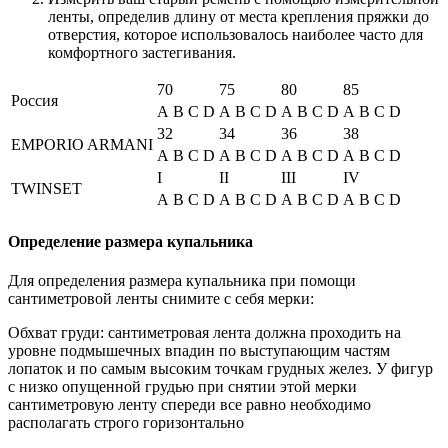
ленты, определив длину от места крепления пряжки до
отверстия, которое использовалось наиболее часто для
комфортного застегивания.
70
75
80
85
Россия
A
B
C
D
A
B
C
D
A
B
C
D
A
B
C
D
32
34
36
38
EMPORIO ARMANI
A
B
C
D
A
B
C
D
A
B
C
D
A
B
C
D
I
II
III
IV
TWINSET
A
B
C
D
A
B
C
D
A
B
C
D
A
B
C
D
Определение размера купальника
Для определения размера купальника при помощи
сантиметровой ленты снимите с себя мерки:
Обхват груди: сантиметровая лента должна проходить на
уровне подмышечных впадин по выступающим частям
лопаток и по самым высоким точкам грудных желез. У фигур
с низко опущенной грудью при снятии этой мерки
сантиметровую ленту спереди все равно необходимо
располагать строго горизонтально