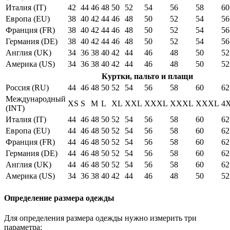
Италия (IT)
42
44
46
48
50
52
54
56
58
60
Европа (EU)
38
40
42
44
46
48
50
52
54
56
Франция (FR)
38
40
42
44
46
48
50
52
54
56
Германия (DE)
38
40
42
44
46
48
50
52
54
56
Англия (UK)
34
36
38
40
42
44
46
48
50
52
Америка (US)
34
36
38
40
42
44
46
48
50
52
Куртки, пальто и плащи
Россия (RU)
44
46
48
50
52
54
56
58
60
62
Международный
XS
S
M
L
XL
XXL
XXXL
XXXL
XXXL
4
(INT)
Италия (IT)
44
46
48
50
52
54
56
58
60
62
Европа (EU)
44
46
48
50
52
54
56
58
60
62
Франция (FR)
44
46
48
50
52
54
56
58
60
62
Германия (DE)
44
46
48
50
52
54
56
58
60
62
Англия (UK)
44
46
48
50
52
54
56
58
60
62
Америка (US)
34
36
38
40
42
44
46
48
50
52
Определение размера одежды
Для определения размера одежды нужно измерить три
параметра: