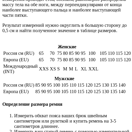
массу тела на обе ноги, между перпендикулярами от конца
наиболее выступающего пальца и наиболее выступающей
части пятки.
Результат измерений нужно округлить в большую сторону до
0,5 см и найти полученное значение в таблице размеров.
Женские
Россия см (RU)
65
70
75
80
85
90
95
100
105
110
115
120
Европа (EU)
65
70
75
80
85
90
95
100
105
110
115
120
Международный
XXS
XS
S
M
M
L
XL
XXL
(INT)
Мужские
Россия см (RU)
85
90
95
100
105
110
115
120
125
130
135
140
Европа (EU)
85
90
95
100
105
110
115
120
125
130
135
140
Определение размера ремня
Измерить обхват пояса ваших брюк швейным
сантиметром или рулеткой и купить ремень на 3-5
сантиметров длиннее.
Измерить ваш старый ремень с помощью измерительной