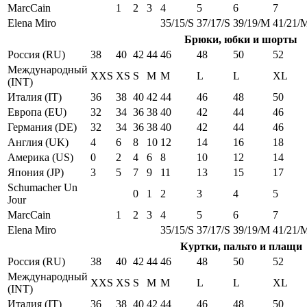
MarcCain
1
2
3
4
5
6
7
Elena Miro
35/15/S
37/17/S
39/19/M
41/21/
Брюки, юбки и шорты
Россия (RU)
38
40
42
44
46
48
50
52
Международный
XXS
XS
S
M
M
L
L
XL
(INT)
Италия (IT)
36
38
40
42
44
46
48
50
Европа (EU)
32
34
36
38
40
42
44
46
Германия (DE)
32
34
36
38
40
42
44
46
Англия (UK)
4
6
8
10
12
14
16
18
Америка (US)
0
2
4
6
8
10
12
14
Япония (JP)
3
5
7
9
11
13
15
17
Schumacher Un
0
1
2
3
4
5
Jour
MarcCain
1
2
3
4
5
6
7
Elena Miro
35/15/S
37/17/S
39/19/M
41/21/
Куртки, пальто и плащи
Россия (RU)
38
40
42
44
46
48
50
52
Международный
XXS
XS
S
M
M
L
L
XL
(INT)
Италия (IT)
36
38
40
42
44
46
48
50