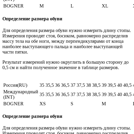
BOGNER
M
L
XL
Определение размера обуви
Для определения размера обуви нужно измерить длину стопы.
Измерения проводят стоя, босиком, равномерно распределив
массу тела на обе ноги, между перпендикулярами от конца
наиболее выступающего пальца и наиболее выступающей
части пятки.
Результат измерений нужно округлить в большую сторону до
0,5 см и найти полученное значение в таблице размеров.
Россия(RU)
35
35,5
36
36,5
37
37,5
38
38,5
39
39,5
40
40,5
Международный
35
35,5
36
36,5
37
37,5
38
38,5
39
39,5
40
40,5
(INT)
BOGNER
XS
S
M
Определение размера обуви
Для определения размера обуви нужно измерить длину стопы.
Измерения проводят стоя, босиком, равномерно распределив