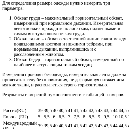
Для определения размера одежды нужно измерить три
параметра:
Обхват груди – максимальный горизонтальный обхват,
измеренный при нормальном дыхании. Измерительная
лента должна проходить по лопаткам, подмышками и
самым выступающим точкам груди.
Обхват талии – обхват естественной линии талии между
подвздошными костями и нижними ребрами, при
нормальном дыхании, выпрямившись и с
расслабленным животом.
Обхват бедер – горизонтальный обхват, измеренный по
наиболее выступающим точкам ягодиц.
Измерения проводят без одежды, измерительная лента должна
прилегать к телу без провисания, не деформируя натяжением
мягкие ткани, и располагаться строго горизонтально.
Результаты измерений нужно соотнести с таблицей размеров.
Россия(RU)
39
39,5
40
40,5
41
41,5
42
42,5
43
43,5
44
44,5
Европа (EU)
5
5,5
6
6,5
7
7,5
8
8,5
9
9,5
10
10,5
Международный
39
39,5
40
40,5
41
41,5
42
42,5
43
43,5
44
44,5
(INT)