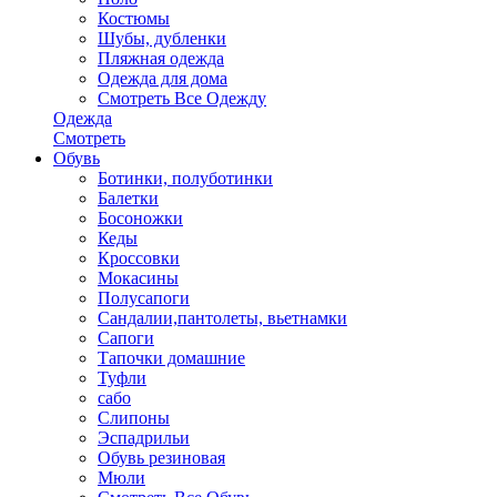
Костюмы
Шубы, дубленки
Пляжная одежда
Одежда для дома
Смотреть Все Одежду
Одежда
Смотреть
Обувь
Ботинки, полуботинки
Балетки
Босоножки
Кеды
Кроссовки
Мокасины
Полусапоги
Сандалии,пантолеты, вьетнамки
Сапоги
Тапочки домашние
Туфли
сабо
Слипоны
Эспадрильи
Обувь резиновая
Мюли