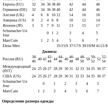
Европа (EU)
32
34
36
38
40
42
44
46
Германия (DE)
32
34
36
38
40
42
44
46
Англия (UK)
4
6
8
10
12
14
16
18
Америка (US)
0
2
4
6
8
10
12
14
Япония (JP)
3
5
7
9
11
13
15
17
Schumacher Un
0
1
2
3
4
5
Jour
MarcCain
1
2
3
4
5
6
7
Elena Miro
35/15/S
37/17/S
39/19/M
41/21/
Джинсы
38-
42-
44-
46-
48-
50-
52-
Россия (RU)
40
42
44
46
48
50
52
40
44
46
48
50
52
54
Международный
24
25
26
27
28
29
30
31
32
33
34
35
36
37
(INT)
США (US)
24
25
26
27
28
29
30
31
32
33
34
35
36
37
Schumacher Un
0
1
2
3
4
5
Jour
MarcCain
1
2
3
4
5
6
7
Определение размера одежды