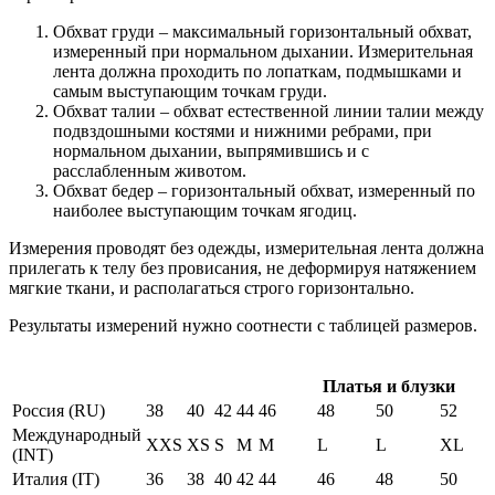
Обхват груди – максимальный горизонтальный обхват,
измеренный при нормальном дыхании. Измерительная
лента должна проходить по лопаткам, подмышками и
самым выступающим точкам груди.
Обхват талии – обхват естественной линии талии между
подвздошными костями и нижними ребрами, при
нормальном дыхании, выпрямившись и с
расслабленным животом.
Обхват бедер – горизонтальный обхват, измеренный по
наиболее выступающим точкам ягодиц.
Измерения проводят без одежды, измерительная лента должна
прилегать к телу без провисания, не деформируя натяжением
мягкие ткани, и располагаться строго горизонтально.
Результаты измерений нужно соотнести с таблицей размеров.
Платья и блузки
Россия (RU)
38
40
42
44
46
48
50
52
Международный
XXS
XS
S
M
M
L
L
XL
(INT)
Италия (IT)
36
38
40
42
44
46
48
50