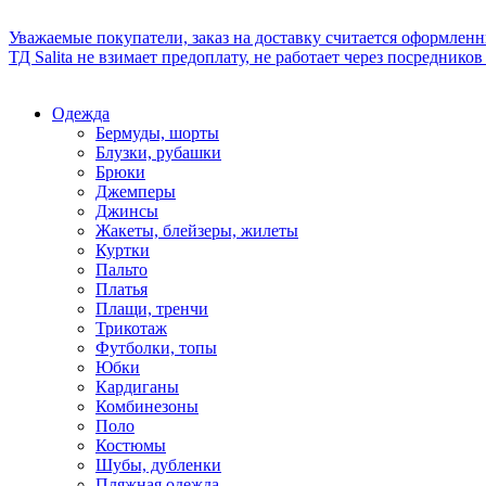
Уважаемые покупатели, заказ на доставку считается оформлен
ТД Salita не взимает предоплату, не работает через посредник
Одежда
Бермуды, шорты
Блузки, рубашки
Брюки
Джемперы
Джинсы
Жакеты, блейзеры, жилеты
Куртки
Пальто
Платья
Плащи, тренчи
Трикотаж
Футболки, топы
Юбки
Кардиганы
Комбинезоны
Поло
Костюмы
Шубы, дубленки
Пляжная одежда