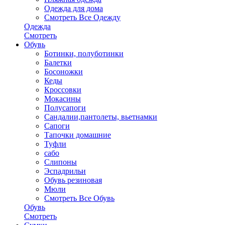
Одежда для дома
Смотреть Все Одежду
Одежда
Смотреть
Обувь
Ботинки, полуботинки
Балетки
Босоножки
Кеды
Кроссовки
Мокасины
Полусапоги
Сандалии,пантолеты, вьетнамки
Сапоги
Тапочки домашние
Туфли
сабо
Слипоны
Эспадрильи
Обувь резиновая
Мюли
Смотреть Все Обувь
Обувь
Смотреть