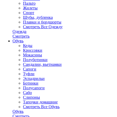
Пальто
Жилеты
Спорт
Шубы, дубленка
Плавки и бордшорты
Смотреть Все Одежду
Одежда
Смотреть
Обувь
Кеды
Кроссовки
Мокасины
Полуботинки
Сандалии, вьетнамки
Сапоги
Туфли
Эспадрильи
Ботинки
Полусапоги
Сабо
Слипоны
Тапочки домашние
Смотреть Все Обувь
Обувь
Смотреть