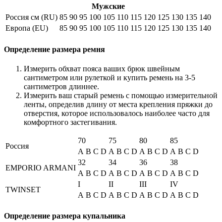
Мужские
Россия см (RU)
85
90
95
100
105
110
115
120
125
130
135
140
Европа (EU)
85
90
95
100
105
110
115
120
125
130
135
140
Определение размера ремня
Измерить обхват пояса ваших брюк швейным
сантиметром или рулеткой и купить ремень на 3-5
сантиметров длиннее.
Измерить ваш старый ремень с помощью измерительной
ленты, определив длину от места крепления пряжки до
отверстия, которое использовалось наиболее часто для
комфортного застегивания.
70
75
80
85
Россия
A
B
C
D
A
B
C
D
A
B
C
D
A
B
C
D
32
34
36
38
EMPORIO ARMANI
A
B
C
D
A
B
C
D
A
B
C
D
A
B
C
D
I
II
III
IV
TWINSET
A
B
C
D
A
B
C
D
A
B
C
D
A
B
C
D
Определение размера купальника