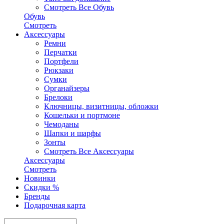
Смотреть Все Обувь
Обувь
Смотреть
Аксесcуары
Ремни
Перчатки
Портфели
Рюкзаки
Сумки
Органайзеры
Брелоки
Ключницы, визитницы, обложки
Кошельки и портмоне
Чемоданы
Шапки и шарфы
Зонты
Смотреть Все Аксесcуары
Аксесcуары
Смотреть
Новинки
Скидки %
Бренды
Подарочная карта