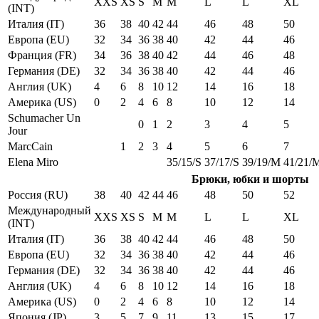
XXS
XS
S
M
M
L
L
XL
(INT)
Италия (IT)
36
38
40
42
44
46
48
50
Европа (EU)
32
34
36
38
40
42
44
46
Франция (FR)
34
36
38
40
42
44
46
48
Германия (DE)
32
34
36
38
40
42
44
46
Англия (UK)
4
6
8
10
12
14
16
18
Америка (US)
0
2
4
6
8
10
12
14
Schumacher Un
0
1
2
3
4
5
Jour
MarcCain
1
2
3
4
5
6
7
Elena Miro
35/15/S
37/17/S
39/19/M
41/21/
Брюки, юбки и шорты
Россия (RU)
38
40
42
44
46
48
50
52
Международный
XXS
XS
S
M
M
L
L
XL
(INT)
Италия (IT)
36
38
40
42
44
46
48
50
Европа (EU)
32
34
36
38
40
42
44
46
Германия (DE)
32
34
36
38
40
42
44
46
Англия (UK)
4
6
8
10
12
14
16
18
Америка (US)
0
2
4
6
8
10
12
14
Япония (JP)
3
5
7
9
11
13
15
17