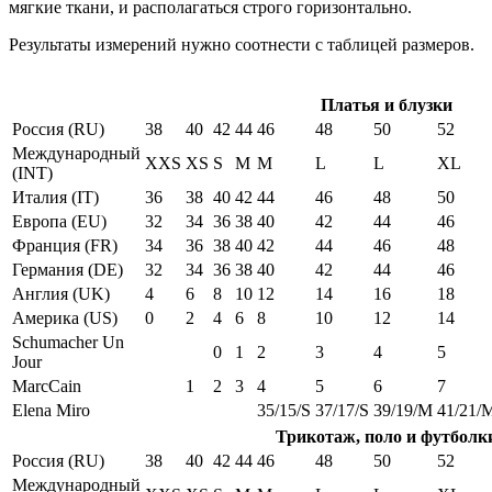
мягкие ткани, и располагаться строго горизонтально.
Результаты измерений нужно соотнести с таблицей размеров.
Платья и блузки
Россия (RU)
38
40
42
44
46
48
50
52
Международный
XXS
XS
S
M
M
L
L
XL
(INT)
Италия (IT)
36
38
40
42
44
46
48
50
Европа (EU)
32
34
36
38
40
42
44
46
Франция (FR)
34
36
38
40
42
44
46
48
Германия (DE)
32
34
36
38
40
42
44
46
Англия (UK)
4
6
8
10
12
14
16
18
Америка (US)
0
2
4
6
8
10
12
14
Schumacher Un
0
1
2
3
4
5
Jour
MarcCain
1
2
3
4
5
6
7
Elena Miro
35/15/S
37/17/S
39/19/M
41/21/
Трикотаж, поло и футболк
Россия (RU)
38
40
42
44
46
48
50
52
Международный