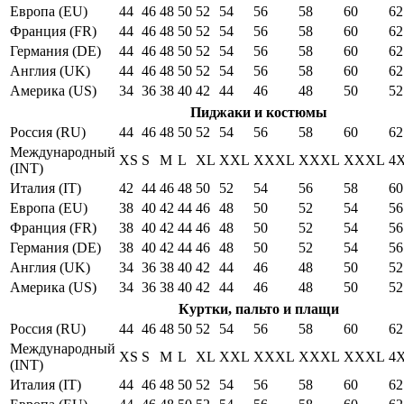
Европа (EU)
44
46
48
50
52
54
56
58
60
62
Франция (FR)
44
46
48
50
52
54
56
58
60
62
Германия (DE)
44
46
48
50
52
54
56
58
60
62
Англия (UK)
44
46
48
50
52
54
56
58
60
62
Америка (US)
34
36
38
40
42
44
46
48
50
52
Пиджаки и костюмы
Россия (RU)
44
46
48
50
52
54
56
58
60
62
Международный
XS
S
M
L
XL
XXL
XXXL
XXXL
XXXL
4
(INT)
Италия (IT)
42
44
46
48
50
52
54
56
58
60
Европа (EU)
38
40
42
44
46
48
50
52
54
56
Франция (FR)
38
40
42
44
46
48
50
52
54
56
Германия (DE)
38
40
42
44
46
48
50
52
54
56
Англия (UK)
34
36
38
40
42
44
46
48
50
52
Америка (US)
34
36
38
40
42
44
46
48
50
52
Куртки, пальто и плащи
Россия (RU)
44
46
48
50
52
54
56
58
60
62
Международный
XS
S
M
L
XL
XXL
XXXL
XXXL
XXXL
4
(INT)
Италия (IT)
44
46
48
50
52
54
56
58
60
62