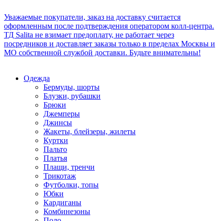
Уважаемые покупатели, заказ на доставку считается
оформленным после подтверждения оператором колл-центра.
ТД Salita не взимает предоплату, не работает через
посредников и доставляет заказы только в пределах Москвы и
МО собственной службой доставки. Будьте внимательны!
Одежда
Бермуды, шорты
Блузки, рубашки
Брюки
Джемперы
Джинсы
Жакеты, блейзеры, жилеты
Куртки
Пальто
Платья
Плащи, тренчи
Трикотаж
Футболки, топы
Юбки
Кардиганы
Комбинезоны
Поло