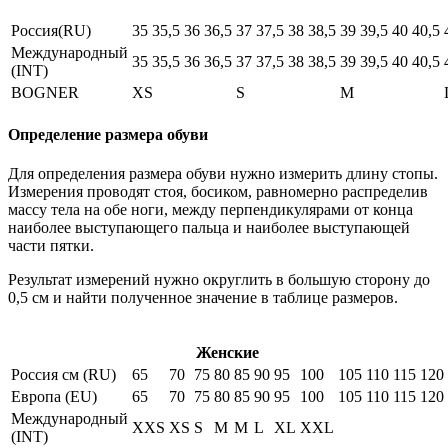
Россия(RU)
35
35,5
36
36,5
37
37,5
38
38,5
39
39,5
40
40,5
Международный
35
35,5
36
36,5
37
37,5
38
38,5
39
39,5
40
40,5
(INT)
BOGNER
XS
S
M
Определение размера обуви
Для определения размера обуви нужно измерить длину стопы.
Измерения проводят стоя, босиком, равномерно распределив
массу тела на обе ноги, между перпендикулярами от конца
наиболее выступающего пальца и наиболее выступающей
части пятки.
Результат измерений нужно округлить в большую сторону до
0,5 см и найти полученное значение в таблице размеров.
Женские
Россия см (RU)
65
70
75
80
85
90
95
100
105
110
115
120
Европа (EU)
65
70
75
80
85
90
95
100
105
110
115
120
Международный
XXS
XS
S
M
M
L
XL
XXL
(INT)