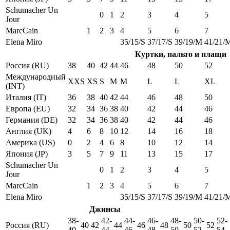
Schumacher Un
0
1
2
3
4
5
Jour
MarcCain
1
2
3
4
5
6
7
Elena Miro
35/15/S
37/17/S
39/19/M
41/21/
Куртки, пальто и плащи
Россия (RU)
38
40
42
44
46
48
50
52
Международный
XXS
XS
S
M
M
L
L
XL
(INT)
Италия (IT)
36
38
40
42
44
46
48
50
Европа (EU)
32
34
36
38
40
42
44
46
Германия (DE)
32
34
36
38
40
42
44
46
Англия (UK)
4
6
8
10
12
14
16
18
Америка (US)
0
2
4
6
8
10
12
14
Япония (JP)
3
5
7
9
11
13
15
17
Schumacher Un
0
1
2
3
4
5
Jour
MarcCain
1
2
3
4
5
6
7
Elena Miro
35/15/S
37/17/S
39/19/M
41/21/
Джинсы
38-
42-
44-
46-
48-
50-
52-
Россия (RU)
40
42
44
46
48
50
52
40
44
46
48
50
52
54