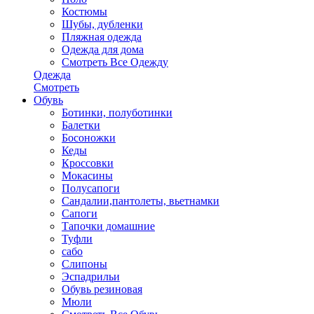
Костюмы
Шубы, дубленки
Пляжная одежда
Одежда для дома
Смотреть Все Одежду
Одежда
Смотреть
Обувь
Ботинки, полуботинки
Балетки
Босоножки
Кеды
Кроссовки
Мокасины
Полусапоги
Сандалии,пантолеты, вьетнамки
Сапоги
Тапочки домашние
Туфли
сабо
Слипоны
Эспадрильи
Обувь резиновая
Мюли