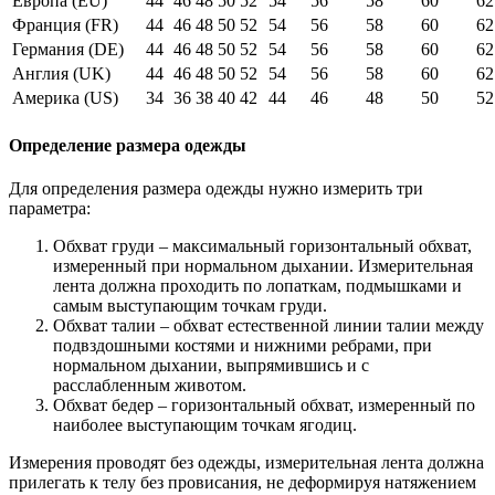
Европа (EU)
44
46
48
50
52
54
56
58
60
62
Франция (FR)
44
46
48
50
52
54
56
58
60
62
Германия (DE)
44
46
48
50
52
54
56
58
60
62
Англия (UK)
44
46
48
50
52
54
56
58
60
62
Америка (US)
34
36
38
40
42
44
46
48
50
52
Определение размера одежды
Для определения размера одежды нужно измерить три
параметра:
Обхват груди – максимальный горизонтальный обхват,
измеренный при нормальном дыхании. Измерительная
лента должна проходить по лопаткам, подмышками и
самым выступающим точкам груди.
Обхват талии – обхват естественной линии талии между
подвздошными костями и нижними ребрами, при
нормальном дыхании, выпрямившись и с
расслабленным животом.
Обхват бедер – горизонтальный обхват, измеренный по
наиболее выступающим точкам ягодиц.
Измерения проводят без одежды, измерительная лента должна
прилегать к телу без провисания, не деформируя натяжением