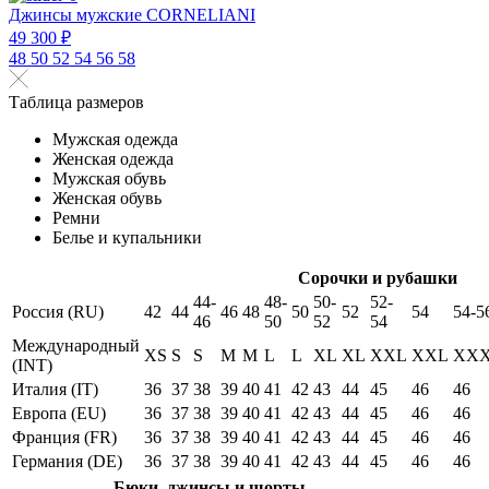
Джинсы мужские CORNELIANI
49 300 ₽
48
50
52
54
56
58
Таблица размеров
Мужская одежда
Женская одежда
Мужская обувь
Женская обувь
Ремни
Белье и купальники
Сорочки и рубашки
44-
48-
50-
52-
Россия (RU)
42
44
46
48
50
52
54
54-5
46
50
52
54
Международный
XS
S
S
M
M
L
L
XL
XL
XXL
XXL
XX
(INT)
Италия (IT)
36
37
38
39
40
41
42
43
44
45
46
46
Европа (EU)
36
37
38
39
40
41
42
43
44
45
46
46
Франция (FR)
36
37
38
39
40
41
42
43
44
45
46
46
Германия (DE)
36
37
38
39
40
41
42
43
44
45
46
46
Бюки, джинсы и шорты