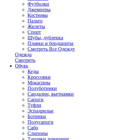
Футболки
Джемперы
Костюмы
Пальто
Жилеты
Спорт
Шубы, дубленка
Плавки и бордшорты
Смотреть Все Одежду
Одежда
Смотреть
Обувь
Кеды
Кроссовки
Мокасины
Полуботинки
Сандалии, вьетнамки
Сапоги
Туфли
Эспадрильи
Ботинки
Полусапоги
Сабо
Слипоны
Тапочки домашние