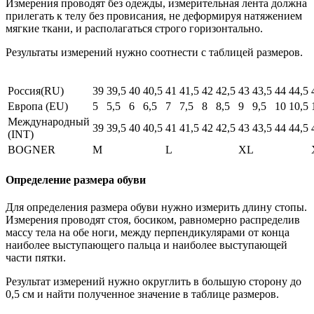
Измерения проводят без одежды, измерительная лента должна
прилегать к телу без провисания, не деформируя натяжением
мягкие ткани, и располагаться строго горизонтально.
Результаты измерений нужно соотнести с таблицей размеров.
Россия(RU)
39
39,5
40
40,5
41
41,5
42
42,5
43
43,5
44
44,5
Европа (EU)
5
5,5
6
6,5
7
7,5
8
8,5
9
9,5
10
10,5
Международный
39
39,5
40
40,5
41
41,5
42
42,5
43
43,5
44
44,5
(INT)
BOGNER
M
L
XL
Определение размера обуви
Для определения размера обуви нужно измерить длину стопы.
Измерения проводят стоя, босиком, равномерно распределив
массу тела на обе ноги, между перпендикулярами от конца
наиболее выступающего пальца и наиболее выступающей
части пятки.
Результат измерений нужно округлить в большую сторону до
0,5 см и найти полученное значение в таблице размеров.