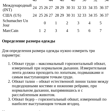
Международный
24
25
26
27
28
29
30
31
32
33
34
35
36
37
(INT)
США (US)
24
25
26
27
28
29
30
31
32
33
34
35
36
37
Schumacher Un
0
1
2
3
4
5
Jour
MarcCain
1
2
3
4
5
6
7
Определение размера одежды
Для определения размера одежды нужно измерить три
параметра:
Обхват груди – максимальный горизонтальный обхват,
измеренный при нормальном дыхании. Измерительная
лента должна проходить по лопаткам, подмышками и
самым выступающим точкам груди.
Обхват талии – обхват естественной линии талии между
подвздошными костями и нижними ребрами, при
нормальном дыхании, выпрямившись и с
расслабленным животом.
Обхват бедер – горизонтальный обхват, измеренный по
наиболее выступающим точкам ягодиц.