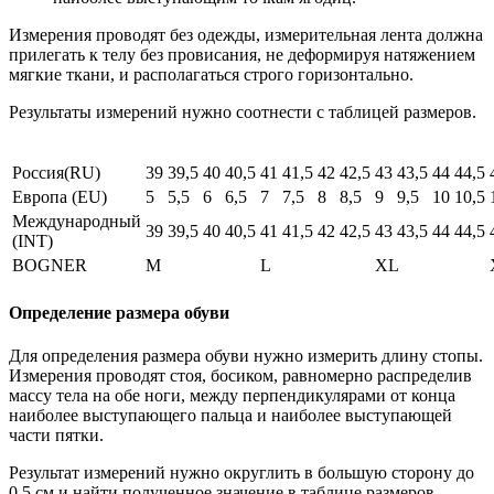
Измерения проводят без одежды, измерительная лента должна
прилегать к телу без провисания, не деформируя натяжением
мягкие ткани, и располагаться строго горизонтально.
Результаты измерений нужно соотнести с таблицей размеров.
Россия(RU)
39
39,5
40
40,5
41
41,5
42
42,5
43
43,5
44
44,5
Европа (EU)
5
5,5
6
6,5
7
7,5
8
8,5
9
9,5
10
10,5
Международный
39
39,5
40
40,5
41
41,5
42
42,5
43
43,5
44
44,5
(INT)
BOGNER
M
L
XL
Определение размера обуви
Для определения размера обуви нужно измерить длину стопы.
Измерения проводят стоя, босиком, равномерно распределив
массу тела на обе ноги, между перпендикулярами от конца
наиболее выступающего пальца и наиболее выступающей
части пятки.
Результат измерений нужно округлить в большую сторону до
0,5 см и найти полученное значение в таблице размеров.