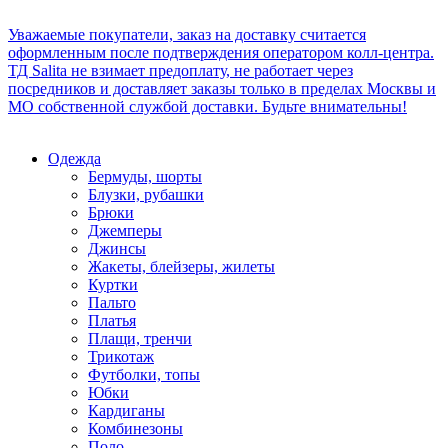
Уважаемые покупатели, заказ на доставку считается
оформленным после подтверждения оператором колл-центра.
ТД Salita не взимает предоплату, не работает через
посредников и доставляет заказы только в пределах Москвы и
МО собственной службой доставки. Будьте внимательны!
Одежда
Бермуды, шорты
Блузки, рубашки
Брюки
Джемперы
Джинсы
Жакеты, блейзеры, жилеты
Куртки
Пальто
Платья
Плащи, тренчи
Трикотаж
Футболки, топы
Юбки
Кардиганы
Комбинезоны
Поло