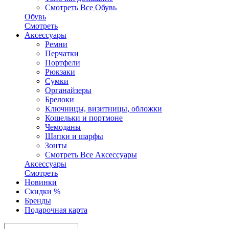
Смотреть Все Обувь
Обувь
Смотреть
Аксесcуары
Ремни
Перчатки
Портфели
Рюкзаки
Сумки
Органайзеры
Брелоки
Ключницы, визитницы, обложки
Кошельки и портмоне
Чемоданы
Шапки и шарфы
Зонты
Смотреть Все Аксесcуары
Аксесcуары
Смотреть
Новинки
Скидки %
Бренды
Подарочная карта