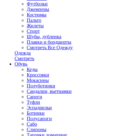
Футболки
Джемперы
Костюмы
Пальто
Жилеты
Спорт
Шубы, дубленка
Плавки и бордшорты
Смотреть Все Одежду
Одежда
Смотреть
Обувь
Кеды
Кроссовки
Мокасины
Полуботинки
Сандалии, вьетнамки
Сапоги
Туфли
Эспадрильи
Ботинки
Полусапоги
Сабо
Слипоны
Тапочки домашние