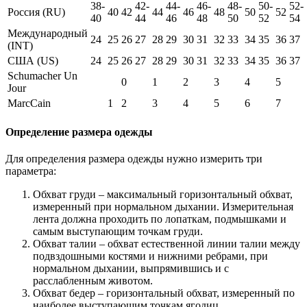
38-
42-
44-
46-
48-
50-
52-
Россия (RU)
40
42
44
46
48
50
52
40
44
46
48
50
52
54
Международный
24
25
26
27
28
29
30
31
32
33
34
35
36
37
(INT)
США (US)
24
25
26
27
28
29
30
31
32
33
34
35
36
37
Schumacher Un
0
1
2
3
4
5
Jour
MarcCain
1
2
3
4
5
6
7
Определение размера одежды
Для определения размера одежды нужно измерить три
параметра:
Обхват груди – максимальный горизонтальный обхват,
измеренный при нормальном дыхании. Измерительная
лента должна проходить по лопаткам, подмышками и
самым выступающим точкам груди.
Обхват талии – обхват естественной линии талии между
подвздошными костями и нижними ребрами, при
нормальном дыхании, выпрямившись и с
расслабленным животом.
Обхват бедер – горизонтальный обхват, измеренный по
наиболее выступающим точкам ягодиц.