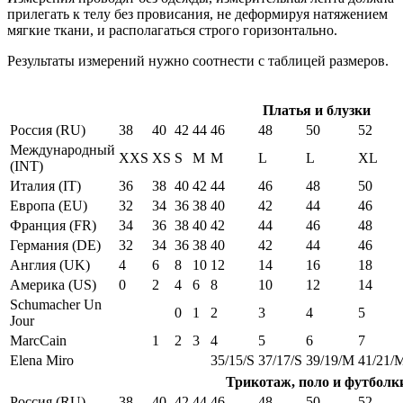
прилегать к телу без провисания, не деформируя натяжением
мягкие ткани, и располагаться строго горизонтально.
Результаты измерений нужно соотнести с таблицей размеров.
Платья и блузки
Россия (RU)
38
40
42
44
46
48
50
52
Международный
XXS
XS
S
M
M
L
L
XL
(INT)
Италия (IT)
36
38
40
42
44
46
48
50
Европа (EU)
32
34
36
38
40
42
44
46
Франция (FR)
34
36
38
40
42
44
46
48
Германия (DE)
32
34
36
38
40
42
44
46
Англия (UK)
4
6
8
10
12
14
16
18
Америка (US)
0
2
4
6
8
10
12
14
Schumacher Un
0
1
2
3
4
5
Jour
MarcCain
1
2
3
4
5
6
7
Elena Miro
35/15/S
37/17/S
39/19/M
41/21/
Трикотаж, поло и футболк
Россия (RU)
38
40
42
44
46
48
50
52