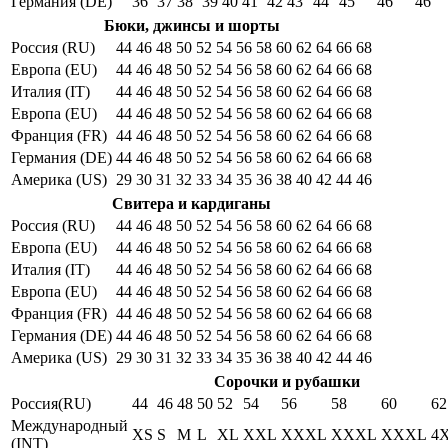
Германия (DE)
36
37
38
39
40
41
42
43
44
45
46
46
Бюки, джинсы и шорты
Россия (RU)
44
46
48
50
52
54
56
58
60
62
64
66
68
Европа (EU)
44
46
48
50
52
54
56
58
60
62
64
66
68
Италия (IT)
44
46
48
50
52
54
56
58
60
62
64
66
68
Европа (EU)
44
46
48
50
52
54
56
58
60
62
64
66
68
Франция (FR)
44
46
48
50
52
54
56
58
60
62
64
66
68
Германия (DE)
44
46
48
50
52
54
56
58
60
62
64
66
68
Америка (US)
29
30
31
32
33
34
35
36
38
40
42
44
46
Свитера и кардиганы
Россия (RU)
44
46
48
50
52
54
56
58
60
62
64
66
68
Европа (EU)
44
46
48
50
52
54
56
58
60
62
64
66
68
Италия (IT)
44
46
48
50
52
54
56
58
60
62
64
66
68
Европа (EU)
44
46
48
50
52
54
56
58
60
62
64
66
68
Франция (FR)
44
46
48
50
52
54
56
58
60
62
64
66
68
Германия (DE)
44
46
48
50
52
54
56
58
60
62
64
66
68
Америка (US)
29
30
31
32
33
34
35
36
38
40
42
44
46
Сорочки и рубашки
Россия(RU)
44
46
48
50
52
54
56
58
60
62
Международный
XS
S
M
L
XL
XXL
XXXL
XXXL
XXXL
4
(INT)