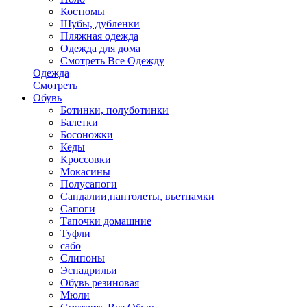
Костюмы
Шубы, дубленки
Пляжная одежда
Одежда для дома
Смотреть Все Одежду
Одежда
Смотреть
Обувь
Ботинки, полуботинки
Балетки
Босоножки
Кеды
Кроссовки
Мокасины
Полусапоги
Сандалии,пантолеты, вьетнамки
Сапоги
Тапочки домашние
Туфли
сабо
Слипоны
Эспадрильи
Обувь резиновая
Мюли