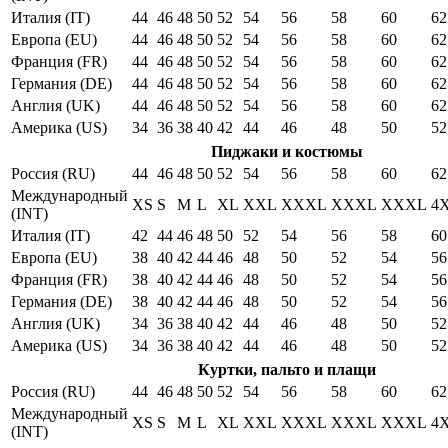
Италия (IT)
44
46
48
50
52
54
56
58
60
62
Европа (EU)
44
46
48
50
52
54
56
58
60
62
Франция (FR)
44
46
48
50
52
54
56
58
60
62
Германия (DE)
44
46
48
50
52
54
56
58
60
62
Англия (UK)
44
46
48
50
52
54
56
58
60
62
Америка (US)
34
36
38
40
42
44
46
48
50
52
Пиджаки и костюмы
Россия (RU)
44
46
48
50
52
54
56
58
60
62
Международный
XS
S
M
L
XL
XXL
XXXL
XXXL
XXXL
4
(INT)
Италия (IT)
42
44
46
48
50
52
54
56
58
60
Европа (EU)
38
40
42
44
46
48
50
52
54
56
Франция (FR)
38
40
42
44
46
48
50
52
54
56
Германия (DE)
38
40
42
44
46
48
50
52
54
56
Англия (UK)
34
36
38
40
42
44
46
48
50
52
Америка (US)
34
36
38
40
42
44
46
48
50
52
Куртки, пальто и плащи
Россия (RU)
44
46
48
50
52
54
56
58
60
62
Международный
XS
S
M
L
XL
XXL
XXXL
XXXL
XXXL
4
(INT)