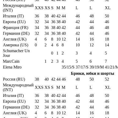
Международный
XXS
XS
S
M
M
L
L
XL
(INT)
Италия (IT)
36
38
40
42
44
46
48
50
Европа (EU)
32
34
36
38
40
42
44
46
Франция (FR)
34
36
38
40
42
44
46
48
Германия (DE)
32
34
36
38
40
42
44
46
Англия (UK)
4
6
8
10
12
14
16
18
Америка (US)
0
2
4
6
8
10
12
14
Schumacher Un
0
1
2
3
4
5
Jour
MarcCain
1
2
3
4
5
6
7
Elena Miro
35/15/S
37/17/S
39/19/M
41/21/
Брюки, юбки и шорты
Россия (RU)
38
40
42
44
46
48
50
52
Международный
XXS
XS
S
M
M
L
L
XL
(INT)
Италия (IT)
36
38
40
42
44
46
48
50
Европа (EU)
32
34
36
38
40
42
44
46
Германия (DE)
32
34
36
38
40
42
44
46
Англия (UK)
4
6
8
10
12
14
16
18