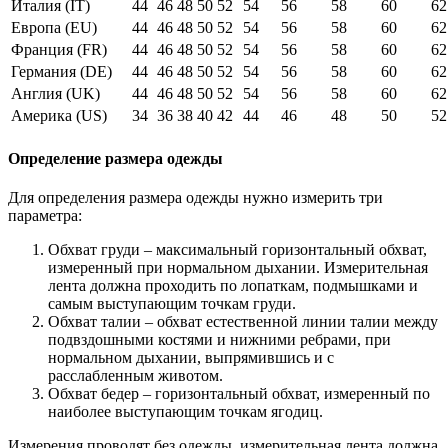
Италия (IT)
44
46
48
50
52
54
56
58
60
62
Европа (EU)
44
46
48
50
52
54
56
58
60
62
Франция (FR)
44
46
48
50
52
54
56
58
60
62
Германия (DE)
44
46
48
50
52
54
56
58
60
62
Англия (UK)
44
46
48
50
52
54
56
58
60
62
Америка (US)
34
36
38
40
42
44
46
48
50
52
Определение размера одежды
Для определения размера одежды нужно измерить три
параметра:
Обхват груди – максимальный горизонтальный обхват,
измеренный при нормальном дыхании. Измерительная
лента должна проходить по лопаткам, подмышками и
самым выступающим точкам груди.
Обхват талии – обхват естественной линии талии между
подвздошными костями и нижними ребрами, при
нормальном дыхании, выпрямившись и с
расслабленным животом.
Обхват бедер – горизонтальный обхват, измеренный по
наиболее выступающим точкам ягодиц.
Измерения проводят без одежды, измерительная лента должна