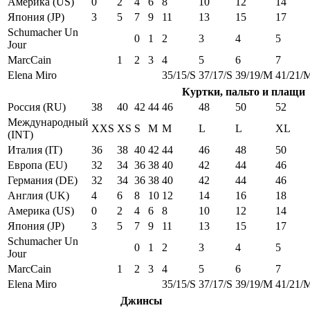
Америка (US)
0
2
4
6
8
10
12
14
Япония (JP)
3
5
7
9
11
13
15
17
Schumacher Un
0
1
2
3
4
5
Jour
MarcCain
1
2
3
4
5
6
7
Elena Miro
35/15/S
37/17/S
39/19/M
41/21/
Куртки, пальто и плащи
Россия (RU)
38
40
42
44
46
48
50
52
Международный
XXS
XS
S
M
M
L
L
XL
(INT)
Италия (IT)
36
38
40
42
44
46
48
50
Европа (EU)
32
34
36
38
40
42
44
46
Германия (DE)
32
34
36
38
40
42
44
46
Англия (UK)
4
6
8
10
12
14
16
18
Америка (US)
0
2
4
6
8
10
12
14
Япония (JP)
3
5
7
9
11
13
15
17
Schumacher Un
0
1
2
3
4
5
Jour
MarcCain
1
2
3
4
5
6
7
Elena Miro
35/15/S
37/17/S
39/19/M
41/21/
Джинсы