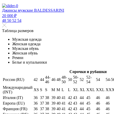
Джинсы мужские BALDESSARINI
20 000 ₽
48
50
52
54
Таблица размеров
Мужская одежда
Женская одежда
Мужская обувь
Женская обувь
Ремни
Белье и купальники
Сорочки и рубашки
44-
48-
50-
52-
Россия (RU)
42
44
46
48
50
52
54
54-5
46
50
52
54
Международный
XS
S
S
M
M
L
L
XL
XL
XXL
XXL
XX
(INT)
Италия (IT)
36
37
38
39
40
41
42
43
44
45
46
46
Европа (EU)
36
37
38
39
40
41
42
43
44
45
46
46
Франция (FR)
36
37
38
39
40
41
42
43
44
45
46
46