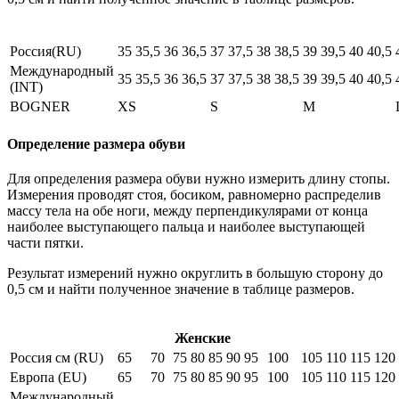
Россия(RU)
35
35,5
36
36,5
37
37,5
38
38,5
39
39,5
40
40,5
Международный
35
35,5
36
36,5
37
37,5
38
38,5
39
39,5
40
40,5
(INT)
BOGNER
XS
S
M
Определение размера обуви
Для определения размера обуви нужно измерить длину стопы.
Измерения проводят стоя, босиком, равномерно распределив
массу тела на обе ноги, между перпендикулярами от конца
наиболее выступающего пальца и наиболее выступающей
части пятки.
Результат измерений нужно округлить в большую сторону до
0,5 см и найти полученное значение в таблице размеров.
Женские
Россия см (RU)
65
70
75
80
85
90
95
100
105
110
115
120
Европа (EU)
65
70
75
80
85
90
95
100
105
110
115
120
Международный