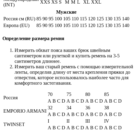
XXS
XS
S
M
M
L
XL
XXL
(INT)
Мужские
Россия см (RU)
85
90
95
100
105
110
115
120
125
130
135
140
Европа (EU)
85
90
95
100
105
110
115
120
125
130
135
140
Определение размера ремня
Измерить обхват пояса ваших брюк швейным
сантиметром или рулеткой и купить ремень на 3-5
сантиметров длиннее.
Измерить ваш старый ремень с помощью измерительной
ленты, определив длину от места крепления пряжки до
отверстия, которое использовалось наиболее часто для
комфортного застегивания.
70
75
80
85
Россия
A
B
C
D
A
B
C
D
A
B
C
D
A
B
C
D
32
34
36
38
EMPORIO ARMANI
A
B
C
D
A
B
C
D
A
B
C
D
A
B
C
D
I
II
III
IV
TWINSET
A
B
C
D
A
B
C
D
A
B
C
D
A
B
C
D