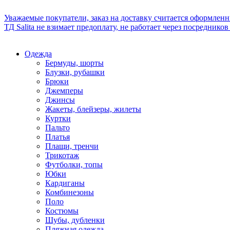
Уважаемые покупатели, заказ на доставку считается оформлен
ТД Salita не взимает предоплату, не работает через посредник
Одежда
Бермуды, шорты
Блузки, рубашки
Брюки
Джемперы
Джинсы
Жакеты, блейзеры, жилеты
Куртки
Пальто
Платья
Плащи, тренчи
Трикотаж
Футболки, топы
Юбки
Кардиганы
Комбинезоны
Поло
Костюмы
Шубы, дубленки
Пляжная одежда