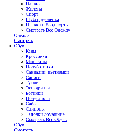
Пальто
Жилеты
Спорт
Шубы, дубленка
Плавки и бордшорты
Смотреть Все Одежду
Одежда
Смотреть
Обувь
Кеды
Кроссовки
Мокасины
Полуботинки
Сандалии, вьетнамки
Сапоги
Туфли
Эспадрильи
Ботинки
Полусапоги
Сабо
Слипоны
Тапочки домашние
Смотреть Все Обувь
Обувь
Смотреть