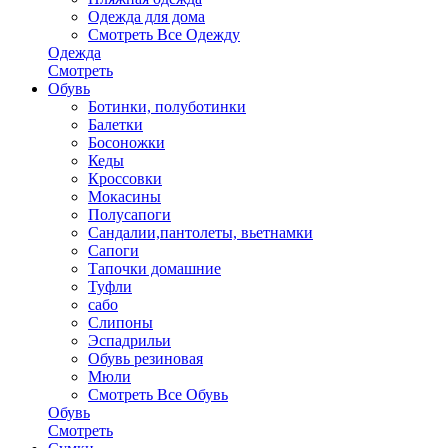
Одежда для дома
Смотреть Все Одежду
Одежда
Смотреть
Обувь
Ботинки, полуботинки
Балетки
Босоножки
Кеды
Кроссовки
Мокасины
Полусапоги
Сандалии,пантолеты, вьетнамки
Сапоги
Тапочки домашние
Туфли
сабо
Слипоны
Эспадрильи
Обувь резиновая
Мюли
Смотреть Все Обувь
Обувь
Смотреть