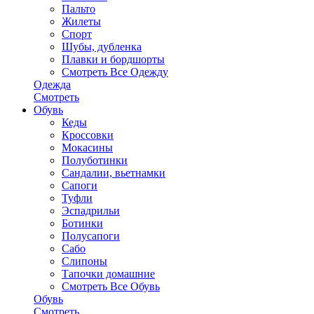
Пальто
Жилеты
Спорт
Шубы, дубленка
Плавки и бордшорты
Смотреть Все Одежду
Одежда
Смотреть
Обувь
Кеды
Кроссовки
Мокасины
Полуботинки
Сандалии, вьетнамки
Сапоги
Туфли
Эспадрильи
Ботинки
Полусапоги
Сабо
Слипоны
Тапочки домашние
Смотреть Все Обувь
Обувь
Смотреть