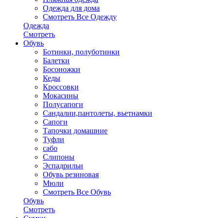
Одежда для дома
Смотреть Все Одежду
Одежда
Смотреть
Обувь
Ботинки, полуботинки
Балетки
Босоножки
Кеды
Кроссовки
Мокасины
Полусапоги
Сандалии,пантолеты, вьетнамки
Сапоги
Тапочки домашние
Туфли
сабо
Слипоны
Эспадрильи
Обувь резиновая
Мюли
Смотреть Все Обувь
Обувь
Смотреть