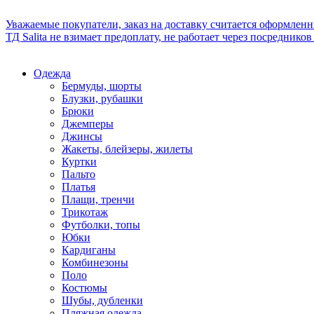
Уважаемые покупатели, заказ на доставку считается оформлен
ТД Salita не взимает предоплату, не работает через посредник
Одежда
Бермуды, шорты
Блузки, рубашки
Брюки
Джемперы
Джинсы
Жакеты, блейзеры, жилеты
Куртки
Пальто
Платья
Плащи, тренчи
Трикотаж
Футболки, топы
Юбки
Кардиганы
Комбинезоны
Поло
Костюмы
Шубы, дубленки
Пляжная одежда