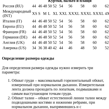
Куртки, пальто и плащи
Россия (RU)
44
46
48
50
52
54
56
58
60
62
Международный
XS
S
M
L
XL
XXL
XXXL
XXXL
XXXL
4
(INT)
Италия (IT)
44
46
48
50
52
54
56
58
60
62
Европа (EU)
44
46
48
50
52
54
56
58
60
62
Франция (FR)
44
46
48
50
52
54
56
58
60
62
Германия (DE)
44
46
48
50
52
54
56
58
60
62
Англия (UK)
44
46
48
50
52
54
56
58
60
62
Америка (US)
34
36
38
40
42
44
46
48
50
52
Определение размера одежды
Для определения размера одежды нужно измерить три
параметра:
Обхват груди – максимальный горизонтальный обхват,
измеренный при нормальном дыхании. Измерительная
лента должна проходить по лопаткам, подмышками и
самым выступающим точкам груди.
Обхват талии – обхват естественной линии талии между
подвздошными костями и нижними ребрами, при
нормальном дыхании, выпрямившись и с