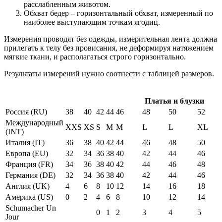
расслабленным животом.
Обхват бедер – горизонтальный обхват, измеренный по
наиболее выступающим точкам ягодиц.
Измерения проводят без одежды, измерительная лента должна
прилегать к телу без провисания, не деформируя натяжением
мягкие ткани, и располагаться строго горизонтально.
Результаты измерений нужно соотнести с таблицей размеров.
Платья и блузки
Россия (RU)
38
40
42
44
46
48
50
52
Международный
XXS
XS
S
M
M
L
L
XL
(INT)
Италия (IT)
36
38
40
42
44
46
48
50
Европа (EU)
32
34
36
38
40
42
44
46
Франция (FR)
34
36
38
40
42
44
46
48
Германия (DE)
32
34
36
38
40
42
44
46
Англия (UK)
4
6
8
10
12
14
16
18
Америка (US)
0
2
4
6
8
10
12
14
Schumacher Un
0
1
2
3
4
5
Jour