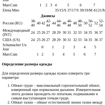
MarcCain
1
2
3
4
5
6
7
Elena Miro
35/15/S
37/17/S
39/19/M
41/21/
Джинсы
38-
42-
44-
46-
48-
50-
52-
Россия (RU)
40
42
44
46
48
50
52
40
44
46
48
50
52
54
Международный
24
25
26
27
28
29
30
31
32
33
34
35
36
37
(INT)
США (US)
24
25
26
27
28
29
30
31
32
33
34
35
36
37
Schumacher Un
0
1
2
3
4
5
Jour
MarcCain
1
2
3
4
5
6
7
Определение размера одежды
Для определения размера одежды нужно измерить три
параметра:
Обхват груди – максимальный горизонтальный обхват,
измеренный при нормальном дыхании. Измерительная
лента должна проходить по лопаткам, подмышками и
самым выступающим точкам груди.
Обхват талии – обхват естественной линии талии между