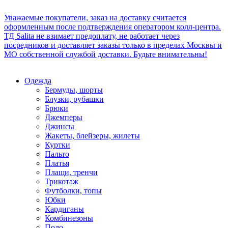
Уважаемые покупатели, заказ на доставку считается
оформленным после подтверждения оператором колл-центра.
ТД Salita не взимает предоплату, не работает через
посредников и доставляет заказы только в пределах Москвы и
МО собственной службой доставки. Будьте внимательны!
Одежда
Бермуды, шорты
Блузки, рубашки
Брюки
Джемперы
Джинсы
Жакеты, блейзеры, жилеты
Куртки
Пальто
Платья
Плащи, тренчи
Трикотаж
Футболки, топы
Юбки
Кардиганы
Комбинезоны
Поло