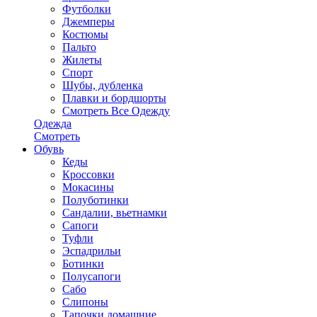
Футболки
Джемперы
Костюмы
Пальто
Жилеты
Спорт
Шубы, дубленка
Плавки и бордшорты
Смотреть Все Одежду
Одежда
Смотреть
Обувь
Кеды
Кроссовки
Мокасины
Полуботинки
Сандалии, вьетнамки
Сапоги
Туфли
Эспадрильи
Ботинки
Полусапоги
Сабо
Слипоны
Тапочки домашние