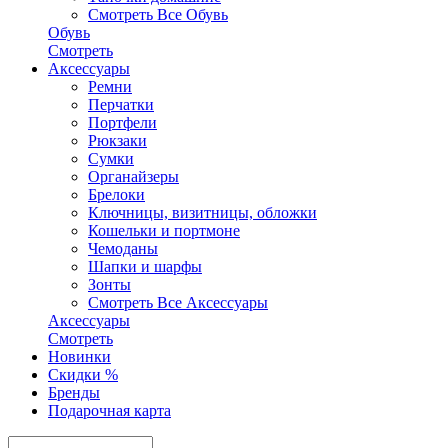
Смотреть Все Обувь
Обувь
Смотреть
Аксесcуары
Ремни
Перчатки
Портфели
Рюкзаки
Сумки
Органайзеры
Брелоки
Ключницы, визитницы, обложки
Кошельки и портмоне
Чемоданы
Шапки и шарфы
Зонты
Смотреть Все Аксесcуары
Аксесcуары
Смотреть
Новинки
Скидки %
Бренды
Подарочная карта