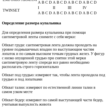
A
B
C
D
A
B
C
D
A
B
C
D
A
B
C
D
I
II
III
IV
TWINSET
A
B
C
D
A
B
C
D
A
B
C
D
A
B
C
D
Определение размера купальника
Для определения размера купальника при помощи
сантиметровой ленты снимите с себя мерки:
Обхват груди: сантиметровая лента должна проходить на
уровне подмышечных впадин по выступающим частям
лопаток и по самым высоким точкам грудных желез. У фигур
с низко опущенной грудью при снятии этой мерки
сантиметровую ленту спереди все равно необходимо
располагать строго горизонтально
Обхват под грудью: измеряют так, чтобы лента проходила под
грудью и под лопатками
Обхват талии: измеряют по естественной линии талии в
самом узком месте
Обхват бедер: измеряют по самой выступающей части бедер,
учитывая выпуклость живота