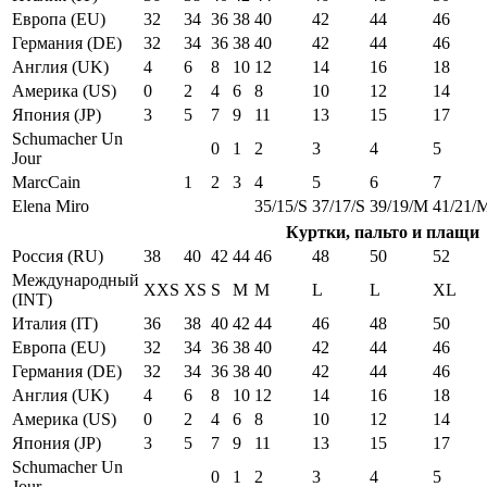
Европа (EU)
32
34
36
38
40
42
44
46
Германия (DE)
32
34
36
38
40
42
44
46
Англия (UK)
4
6
8
10
12
14
16
18
Америка (US)
0
2
4
6
8
10
12
14
Япония (JP)
3
5
7
9
11
13
15
17
Schumacher Un
0
1
2
3
4
5
Jour
MarcCain
1
2
3
4
5
6
7
Elena Miro
35/15/S
37/17/S
39/19/M
41/21/
Куртки, пальто и плащи
Россия (RU)
38
40
42
44
46
48
50
52
Международный
XXS
XS
S
M
M
L
L
XL
(INT)
Италия (IT)
36
38
40
42
44
46
48
50
Европа (EU)
32
34
36
38
40
42
44
46
Германия (DE)
32
34
36
38
40
42
44
46
Англия (UK)
4
6
8
10
12
14
16
18
Америка (US)
0
2
4
6
8
10
12
14
Япония (JP)
3
5
7
9
11
13
15
17
Schumacher Un
0
1
2
3
4
5
Jour