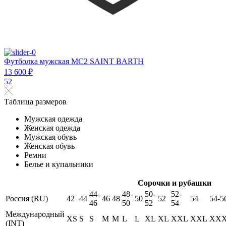
Футболка мужская MC2 SAINT BARTH
13 600 ₽
52
Таблица размеров
Мужская одежда
Женская одежда
Мужская обувь
Женская обувь
Ремни
Белье и купальники
Сорочки и рубашки
44-
48-
50-
52-
Россия (RU)
42
44
46
48
50
52
54
54-5
46
50
52
54
Международный
XS
S
S
M
M
L
L
XL
XL
XXL
XXL
XX
(INT)