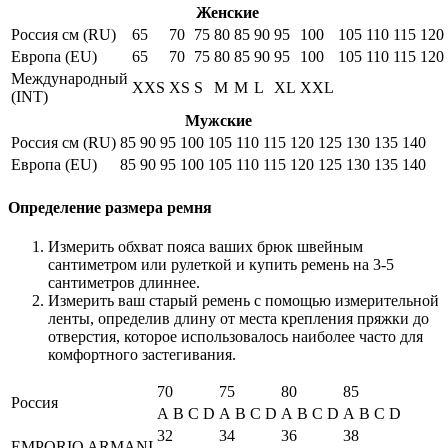
Женские
Россия см (RU)
65
70
75
80
85
90
95
100
105
110
115
120
Европа (EU)
65
70
75
80
85
90
95
100
105
110
115
120
Международный
XXS
XS
S
M
M
L
XL
XXL
(INT)
Мужские
Россия см (RU)
85
90
95
100
105
110
115
120
125
130
135
140
Европа (EU)
85
90
95
100
105
110
115
120
125
130
135
140
Определение размера ремня
Измерить обхват пояса ваших брюк швейным
сантиметром или рулеткой и купить ремень на 3-5
сантиметров длиннее.
Измерить ваш старый ремень с помощью измерительной
ленты, определив длину от места крепления пряжки до
отверстия, которое использовалось наиболее часто для
комфортного застегивания.
70
75
80
85
Россия
A
B
C
D
A
B
C
D
A
B
C
D
A
B
C
D
32
34
36
38
EMPORIO ARMANI