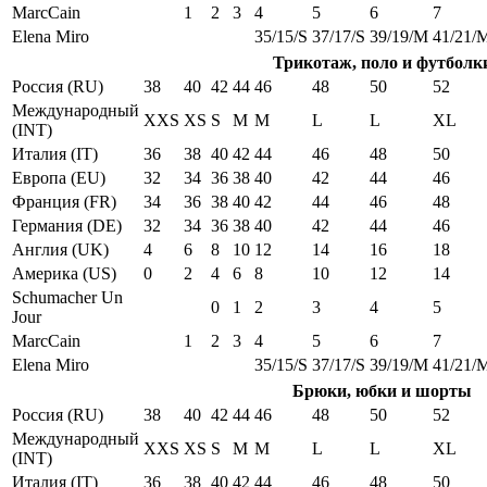
MarcCain
1
2
3
4
5
6
7
Elena Miro
35/15/S
37/17/S
39/19/M
41/21/
Трикотаж, поло и футболк
Россия (RU)
38
40
42
44
46
48
50
52
Международный
XXS
XS
S
M
M
L
L
XL
(INT)
Италия (IT)
36
38
40
42
44
46
48
50
Европа (EU)
32
34
36
38
40
42
44
46
Франция (FR)
34
36
38
40
42
44
46
48
Германия (DE)
32
34
36
38
40
42
44
46
Англия (UK)
4
6
8
10
12
14
16
18
Америка (US)
0
2
4
6
8
10
12
14
Schumacher Un
0
1
2
3
4
5
Jour
MarcCain
1
2
3
4
5
6
7
Elena Miro
35/15/S
37/17/S
39/19/M
41/21/
Брюки, юбки и шорты
Россия (RU)
38
40
42
44
46
48
50
52
Международный
XXS
XS
S
M
M
L
L
XL
(INT)
Италия (IT)
36
38
40
42
44
46
48
50