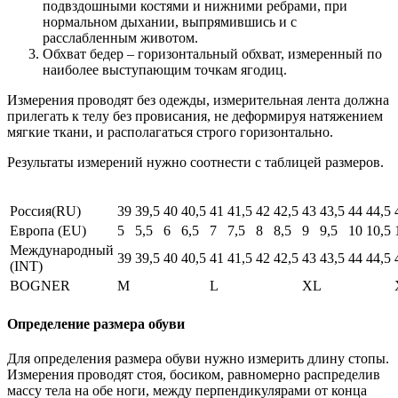
подвздошными костями и нижними ребрами, при
нормальном дыхании, выпрямившись и с
расслабленным животом.
Обхват бедер – горизонтальный обхват, измеренный по
наиболее выступающим точкам ягодиц.
Измерения проводят без одежды, измерительная лента должна
прилегать к телу без провисания, не деформируя натяжением
мягкие ткани, и располагаться строго горизонтально.
Результаты измерений нужно соотнести с таблицей размеров.
Россия(RU)
39
39,5
40
40,5
41
41,5
42
42,5
43
43,5
44
44,5
Европа (EU)
5
5,5
6
6,5
7
7,5
8
8,5
9
9,5
10
10,5
Международный
39
39,5
40
40,5
41
41,5
42
42,5
43
43,5
44
44,5
(INT)
BOGNER
M
L
XL
Определение размера обуви
Для определения размера обуви нужно измерить длину стопы.
Измерения проводят стоя, босиком, равномерно распределив
массу тела на обе ноги, между перпендикулярами от конца