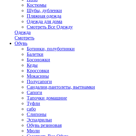
Костюмы
Шубы, дубленки
Пляжная одежда
Одежда для дома
Смотреть Все Одежду
Одежда
Смотреть
Обувь
Ботинки, полуботинки
Балетки
Босоножки
Кеды
Кроссовки
Мокасины
Полусапоги
Сандалии,пантолеты, вьетнамки
Сапоги
Тапочки домашние
Туфли
сабо
Слипоны
Эспадрильи
Обувь резиновая
Мюли