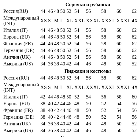
Сорочки и рубашки
Россия(RU)
44
46
48
50
52
54
56
58
60
62
Международный
XS
S
M
L
XL
XXL
XXXL
XXXL
XXXL
4
(INT)
Италия (IT)
44
46
48
50
52
54
56
58
60
62
Европа (EU)
44
46
48
50
52
54
56
58
60
62
Франция (FR)
44
46
48
50
52
54
56
58
60
62
Германия (DE)
44
46
48
50
52
54
56
58
60
62
Англия (UK)
44
46
48
50
52
54
56
58
60
62
Америка (US)
34
36
38
40
42
44
46
48
50
52
Пиджаки и костюмы
Россия (RU)
44
46
48
50
52
54
56
58
60
62
Международный
XS
S
M
L
XL
XXL
XXXL
XXXL
XXXL
4
(INT)
Италия (IT)
42
44
46
48
50
52
54
56
58
60
Европа (EU)
38
40
42
44
46
48
50
52
54
56
Франция (FR)
38
40
42
44
46
48
50
52
54
56
Германия (DE)
38
40
42
44
46
48
50
52
54
56
Англия (UK)
34
36
38
40
42
44
46
48
50
52
Америка (US)
34
36
38
40
42
44
46
48
50
52