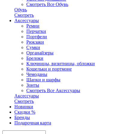
Смотреть Все Обувь
Обувь
Смотреть
Аксесcуары
Ремни
Перчатки
Портфели
Рюкзаки
Сумки
Органайзеры
Брелоки
Ключницы, визитницы, обложки
Кошельки и портмоне
Чемоданы
Шапки и шарфы
Зонты
Смотреть Все Аксесcуары
Аксесcуары
Смотреть
Новинки
Скидки %
Бренды
Подарочная карта