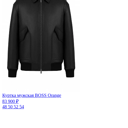
Куртка мужская BOSS Orange
83 900 ₽
48
50
52
54