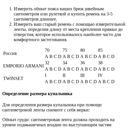
Измерить обхват пояса ваших брюк швейным
сантиметром или рулеткой и купить ремень на 3-5
сантиметров длиннее.
Измерить ваш старый ремень с помощью измерительной
ленты, определив длину от места крепления пряжки до
отверстия, которое использовалось наиболее часто для
комфортного застегивания.
70
75
80
85
Россия
A
B
C
D
A
B
C
D
A
B
C
D
A
B
C
D
32
34
36
38
EMPORIO ARMANI
A
B
C
D
A
B
C
D
A
B
C
D
A
B
C
D
I
II
III
IV
TWINSET
A
B
C
D
A
B
C
D
A
B
C
D
A
B
C
D
Определение размера купальника
Для определения размера купальника при помощи
сантиметровой ленты снимите с себя мерки:
Обхват груди: сантиметровая лента должна проходить на
уровне подмышечных впадин по выступающим частям