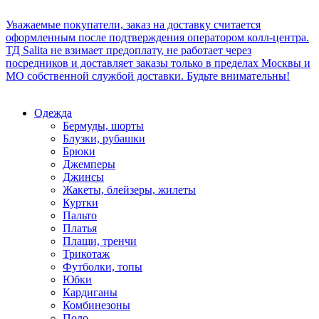
Уважаемые покупатели, заказ на доставку считается
оформленным после подтверждения оператором колл-центра.
ТД Salita не взимает предоплату, не работает через
посредников и доставляет заказы только в пределах Москвы и
МО собственной службой доставки. Будьте внимательны!
Одежда
Бермуды, шорты
Блузки, рубашки
Брюки
Джемперы
Джинсы
Жакеты, блейзеры, жилеты
Куртки
Пальто
Платья
Плащи, тренчи
Трикотаж
Футболки, топы
Юбки
Кардиганы
Комбинезоны
Поло