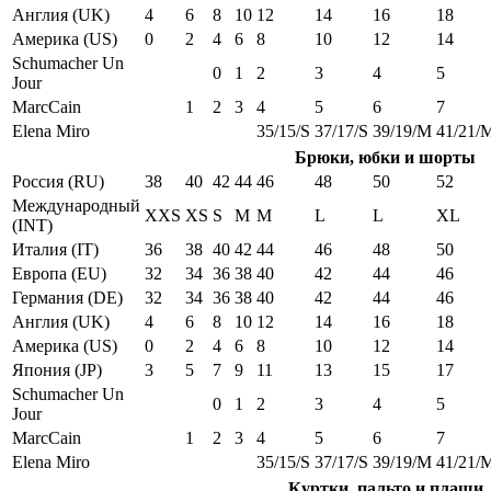
Англия (UK)
4
6
8
10
12
14
16
18
Америка (US)
0
2
4
6
8
10
12
14
Schumacher Un
0
1
2
3
4
5
Jour
MarcCain
1
2
3
4
5
6
7
Elena Miro
35/15/S
37/17/S
39/19/M
41/21/
Брюки, юбки и шорты
Россия (RU)
38
40
42
44
46
48
50
52
Международный
XXS
XS
S
M
M
L
L
XL
(INT)
Италия (IT)
36
38
40
42
44
46
48
50
Европа (EU)
32
34
36
38
40
42
44
46
Германия (DE)
32
34
36
38
40
42
44
46
Англия (UK)
4
6
8
10
12
14
16
18
Америка (US)
0
2
4
6
8
10
12
14
Япония (JP)
3
5
7
9
11
13
15
17
Schumacher Un
0
1
2
3
4
5
Jour
MarcCain
1
2
3
4
5
6
7
Elena Miro
35/15/S
37/17/S
39/19/M
41/21/
Куртки, пальто и плащи