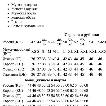
Мужская одежда
Женская одежда
Мужская обувь
Женская обувь
Ремни
Белье и купальники
Сорочки и рубашки
44-
48-
50-
52-
Россия (RU)
42
44
46
48
50
52
54
54-5
46
50
52
54
Международный
XS
S
S
M
M
L
L
XL
XL
XXL
XXL
XX
(INT)
Италия (IT)
36
37
38
39
40
41
42
43
44
45
46
46
Европа (EU)
36
37
38
39
40
41
42
43
44
45
46
46
Франция (FR)
36
37
38
39
40
41
42
43
44
45
46
46
Германия (DE)
36
37
38
39
40
41
42
43
44
45
46
46
Бюки, джинсы и шорты
Россия (RU)
44
46
48
50
52
54
56
58
60
62
64
66
68
Европа (EU)
44
46
48
50
52
54
56
58
60
62
64
66
68
Италия (IT)
44
46
48
50
52
54
56
58
60
62
64
66
68
Европа (EU)
44
46
48
50
52
54
56
58
60
62
64
66
68