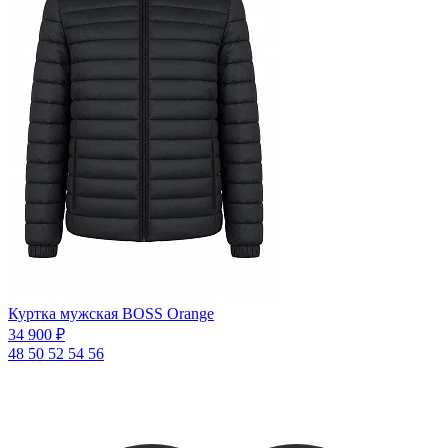
Куртка мужская BOSS Orange
34 900 ₽
48
50
52
54
56