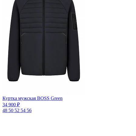
Куртка мужская BOSS Green
34 900 ₽
48
50
52
54
56