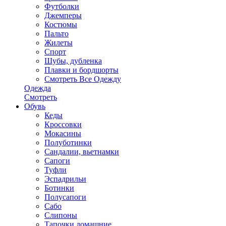
Футболки
Джемперы
Костюмы
Пальто
Жилеты
Спорт
Шубы, дубленка
Плавки и бордшорты
Смотреть Все Одежду
Одежда
Смотреть
Обувь
Кеды
Кроссовки
Мокасины
Полуботинки
Сандалии, вьетнамки
Сапоги
Туфли
Эспадрильи
Ботинки
Полусапоги
Сабо
Слипоны
Тапочки домашние