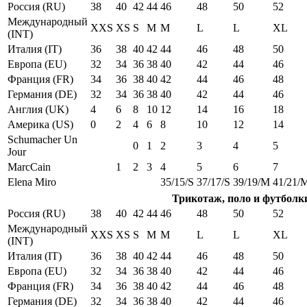
Россия (RU)
38
40
42
44
46
48
50
52
Международный
XXS
XS
S
M
M
L
L
XL
(INT)
Италия (IT)
36
38
40
42
44
46
48
50
Европа (EU)
32
34
36
38
40
42
44
46
Франция (FR)
34
36
38
40
42
44
46
48
Германия (DE)
32
34
36
38
40
42
44
46
Англия (UK)
4
6
8
10
12
14
16
18
Америка (US)
0
2
4
6
8
10
12
14
Schumacher Un
0
1
2
3
4
5
Jour
MarcCain
1
2
3
4
5
6
7
Elena Miro
35/15/S
37/17/S
39/19/M
41/21/
Трикотаж, поло и футболк
Россия (RU)
38
40
42
44
46
48
50
52
Международный
XXS
XS
S
M
M
L
L
XL
(INT)
Италия (IT)
36
38
40
42
44
46
48
50
Европа (EU)
32
34
36
38
40
42
44
46
Франция (FR)
34
36
38
40
42
44
46
48
Германия (DE)
32
34
36
38
40
42
44
46