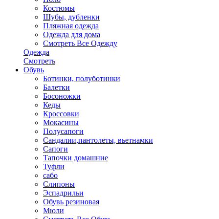
Костюмы
Шубы, дубленки
Пляжная одежда
Одежда для дома
Смотреть Все Одежду
Одежда
Смотреть
Обувь
Ботинки, полуботинки
Балетки
Босоножки
Кеды
Кроссовки
Мокасины
Полусапоги
Сандалии,пантолеты, вьетнамки
Сапоги
Тапочки домашние
Туфли
сабо
Слипоны
Эспадрильи
Обувь резиновая
Мюли