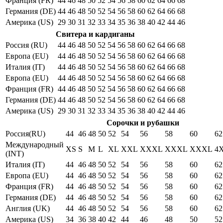
Франция (FR)
44
46
48
50
52
54
56
58
60
62
64
66
68
Германия (DE)
44
46
48
50
52
54
56
58
60
62
64
66
68
Америка (US)
29
30
31
32
33
34
35
36
38
40
42
44
46
Свитера и кардиганы
Россия (RU)
44
46
48
50
52
54
56
58
60
62
64
66
68
Европа (EU)
44
46
48
50
52
54
56
58
60
62
64
66
68
Италия (IT)
44
46
48
50
52
54
56
58
60
62
64
66
68
Европа (EU)
44
46
48
50
52
54
56
58
60
62
64
66
68
Франция (FR)
44
46
48
50
52
54
56
58
60
62
64
66
68
Германия (DE)
44
46
48
50
52
54
56
58
60
62
64
66
68
Америка (US)
29
30
31
32
33
34
35
36
38
40
42
44
46
Сорочки и рубашки
Россия(RU)
44
46
48
50
52
54
56
58
60
62
Международный
XS
S
M
L
XL
XXL
XXXL
XXXL
XXXL
4
(INT)
Италия (IT)
44
46
48
50
52
54
56
58
60
62
Европа (EU)
44
46
48
50
52
54
56
58
60
62
Франция (FR)
44
46
48
50
52
54
56
58
60
62
Германия (DE)
44
46
48
50
52
54
56
58
60
62
Англия (UK)
44
46
48
50
52
54
56
58
60
62
Америка (US)
34
36
38
40
42
44
46
48
50
52