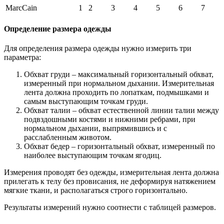
MarcCain
1
2
3
4
5
6
7
Определение размера одежды
Для определения размера одежды нужно измерить три
параметра:
Обхват груди – максимальный горизонтальный обхват,
измеренный при нормальном дыхании. Измерительная
лента должна проходить по лопаткам, подмышками и
самым выступающим точкам груди.
Обхват талии – обхват естественной линии талии между
подвздошными костями и нижними ребрами, при
нормальном дыхании, выпрямившись и с
расслабленным животом.
Обхват бедер – горизонтальный обхват, измеренный по
наиболее выступающим точкам ягодиц.
Измерения проводят без одежды, измерительная лента должна
прилегать к телу без провисания, не деформируя натяжением
мягкие ткани, и располагаться строго горизонтально.
Результаты измерений нужно соотнести с таблицей размеров.