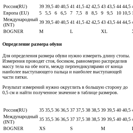
Россия(RU)
39
39,5
40
40,5
41
41,5
42
42,5
43
43,5
44
44,5
Европа (EU)
5
5,5
6
6,5
7
7,5
8
8,5
9
9,5
10
10,5
Международный
39
39,5
40
40,5
41
41,5
42
42,5
43
43,5
44
44,5
(INT)
BOGNER
M
L
XL
Определение размера обуви
Для определения размера обуви нужно измерить длину стопы.
Измерения проводят стоя, босиком, равномерно распределив
массу тела на обе ноги, между перпендикулярами от конца
наиболее выступающего пальца и наиболее выступающей
части пятки.
Результат измерений нужно округлить в большую сторону до
0,5 см и найти полученное значение в таблице размеров.
Россия(RU)
35
35,5
36
36,5
37
37,5
38
38,5
39
39,5
40
40,5
Международный
35
35,5
36
36,5
37
37,5
38
38,5
39
39,5
40
40,5
(INT)
BOGNER
XS
S
M