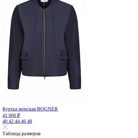
Куртка женская BOGNER
41 000 ₽
40
42
44
46
48
Таблица размеров