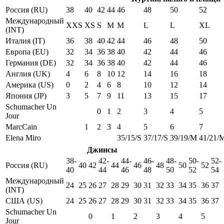
Россия (RU)
38
40
42
44
46
48
50
52
Международный
XXS
XS
S
M
M
L
L
XL
(INT)
Италия (IT)
36
38
40
42
44
46
48
50
Европа (EU)
32
34
36
38
40
42
44
46
Германия (DE)
32
34
36
38
40
42
44
46
Англия (UK)
4
6
8
10
12
14
16
18
Америка (US)
0
2
4
6
8
10
12
14
Япония (JP)
3
5
7
9
11
13
15
17
Schumacher Un
0
1
2
3
4
5
Jour
MarcCain
1
2
3
4
5
6
7
Elena Miro
35/15/S
37/17/S
39/19/M
41/21/
Джинсы
38-
42-
44-
46-
48-
50-
52-
Россия (RU)
40
42
44
46
48
50
52
40
44
46
48
50
52
54
Международный
24
25
26
27
28
29
30
31
32
33
34
35
36
37
(INT)
США (US)
24
25
26
27
28
29
30
31
32
33
34
35
36
37
Schumacher Un
0
1
2
3
4
5
Jour