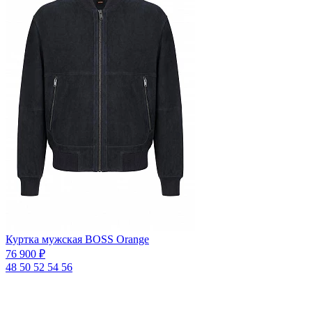
Куртка мужская BOSS Orange
76 900 ₽
48
50
52
54
56