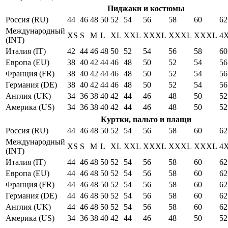
Пиджаки и костюмы
Россия (RU)
44
46
48
50
52
54
56
58
60
62
Международный
XS
S
M
L
XL
XXL
XXXL
XXXL
XXXL
4
(INT)
Италия (IT)
42
44
46
48
50
52
54
56
58
60
Европа (EU)
38
40
42
44
46
48
50
52
54
56
Франция (FR)
38
40
42
44
46
48
50
52
54
56
Германия (DE)
38
40
42
44
46
48
50
52
54
56
Англия (UK)
34
36
38
40
42
44
46
48
50
52
Америка (US)
34
36
38
40
42
44
46
48
50
52
Куртки, пальто и плащи
Россия (RU)
44
46
48
50
52
54
56
58
60
62
Международный
XS
S
M
L
XL
XXL
XXXL
XXXL
XXXL
4
(INT)
Италия (IT)
44
46
48
50
52
54
56
58
60
62
Европа (EU)
44
46
48
50
52
54
56
58
60
62
Франция (FR)
44
46
48
50
52
54
56
58
60
62
Германия (DE)
44
46
48
50
52
54
56
58
60
62
Англия (UK)
44
46
48
50
52
54
56
58
60
62
Америка (US)
34
36
38
40
42
44
46
48
50
52