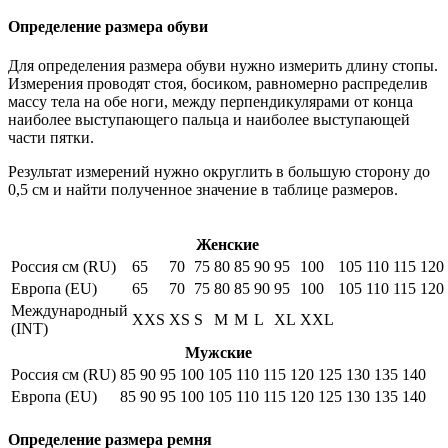
Определение размера обуви
Для определения размера обуви нужно измерить длину стопы.
Измерения проводят стоя, босиком, равномерно распределив
массу тела на обе ноги, между перпендикулярами от конца
наиболее выступающего пальца и наиболее выступающей
части пятки.
Результат измерений нужно округлить в большую сторону до
0,5 см и найти полученное значение в таблице размеров.
Женские
Россия см (RU)
65
70
75
80
85
90
95
100
105
110
115
120
Европа (EU)
65
70
75
80
85
90
95
100
105
110
115
120
Международный
XXS
XS
S
M
M
L
XL
XXL
(INT)
Мужские
Россия см (RU)
85
90
95
100
105
110
115
120
125
130
135
140
Европа (EU)
85
90
95
100
105
110
115
120
125
130
135
140
Определение размера ремня