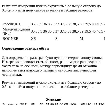
Результат измерений нужно округлить в большую сторону до
0,5 см и найти полученное значение в таблице размеров.
Россия(RU)
35
35,5
36
36,5
37
37,5
38
38,5
39
39,5
40
40,5
Международный
35
35,5
36
36,5
37
37,5
38
38,5
39
39,5
40
40,5
(INT)
BOGNER
XS
S
M
Определение размера обуви
Для определения размера обуви нужно измерить длину стопы.
Измерения проводят стоя, босиком, равномерно распределив
массу тела на обе ноги, между перпендикулярами от конца
наиболее выступающего пальца и наиболее выступающей
части пятки.
Результат измерений нужно округлить в большую сторону до
0,5 см и найти полученное значение в таблице размеров.
Женские
Россия см (RU)
65
70
75
80
85
90
95
100
105
110
115
120