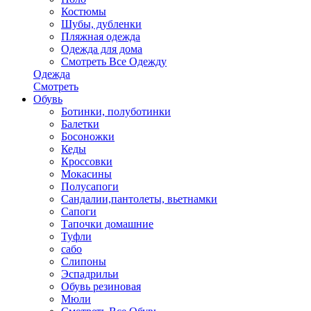
Костюмы
Шубы, дубленки
Пляжная одежда
Одежда для дома
Смотреть Все Одежду
Одежда
Смотреть
Обувь
Ботинки, полуботинки
Балетки
Босоножки
Кеды
Кроссовки
Мокасины
Полусапоги
Сандалии,пантолеты, вьетнамки
Сапоги
Тапочки домашние
Туфли
сабо
Слипоны
Эспадрильи
Обувь резиновая
Мюли