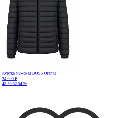
Куртка мужская BOSS Orange
34 900 ₽
48
50
52
54
56