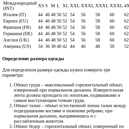
Международный
XS
S
M
L
XL
XXL
XXXL
XXXL
XXXL
4
(INT)
Италия (IT)
44
46
48
50
52
54
56
58
60
62
Европа (EU)
44
46
48
50
52
54
56
58
60
62
Франция (FR)
44
46
48
50
52
54
56
58
60
62
Германия (DE)
44
46
48
50
52
54
56
58
60
62
Англия (UK)
44
46
48
50
52
54
56
58
60
62
Америка (US)
34
36
38
40
42
44
46
48
50
52
Определение размера одежды
Для определения размера одежды нужно измерить три
параметра:
Обхват груди – максимальный горизонтальный обхват,
измеренный при нормальном дыхании. Измерительная
лента должна проходить по лопаткам, подмышками и
самым выступающим точкам груди.
Обхват талии – обхват естественной линии талии между
подвздошными костями и нижними ребрами, при
нормальном дыхании, выпрямившись и с
расслабленным животом.
Обхват бедер – горизонтальный обхват, измеренный по