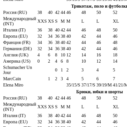
Трикотаж, поло и футболк
Россия (RU)
38
40
42
44
46
48
50
52
Международный
XXS
XS
S
M
M
L
L
XL
(INT)
Италия (IT)
36
38
40
42
44
46
48
50
Европа (EU)
32
34
36
38
40
42
44
46
Франция (FR)
34
36
38
40
42
44
46
48
Германия (DE)
32
34
36
38
40
42
44
46
Англия (UK)
4
6
8
10
12
14
16
18
Америка (US)
0
2
4
6
8
10
12
14
Schumacher Un
0
1
2
3
4
5
Jour
MarcCain
1
2
3
4
5
6
7
Elena Miro
35/15/S
37/17/S
39/19/M
41/21/
Брюки, юбки и шорты
Россия (RU)
38
40
42
44
46
48
50
52
Международный
XXS
XS
S
M
M
L
L
XL
(INT)
Италия (IT)
36
38
40
42
44
46
48
50
Европа (EU)
32
34
36
38
40
42
44
46