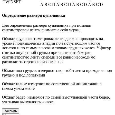
TWINSET
A
B
C
D
A
B
C
D
A
B
C
D
A
B
C
D
Определение размера купальника
Для определения размера купальника при помощи
сантиметровой ленты снимите с себя мерки:
Обхват груди: сантиметровая лента должна проходить на
уровне подмышечных впадин по выступающим частям
лопаток и по самым высоким точкам грудных желез. У фигур
с низко опущенной грудью при снятии этой мерки
сантиметровую ленту спереди все равно необходимо
располагать строго горизонтально
Обхват под грудью: измеряют так, чтобы лента проходила под
грудью и под лопатками
Обхват талии: измеряют по естественной линии талии в
самом узком месте
Обхват бедер: измеряют по самой выступающей части бедер,
учитывая выпуклость живота
Закрыть