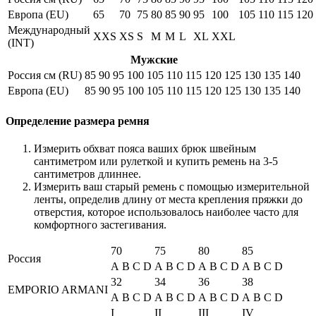
Европа (EU)
65
70
75
80
85
90
95
100
105
110
115
120
Международный
XXS
XS
S
M
M
L
XL
XXL
(INT)
Мужские
Россия см (RU)
85
90
95
100
105
110
115
120
125
130
135
140
Европа (EU)
85
90
95
100
105
110
115
120
125
130
135
140
Определение размера ремня
Измерить обхват пояса ваших брюк швейным
сантиметром или рулеткой и купить ремень на 3-5
сантиметров длиннее.
Измерить ваш старый ремень с помощью измерительной
ленты, определив длину от места крепления пряжки до
отверстия, которое использовалось наиболее часто для
комфортного застегивания.
70
75
80
85
Россия
A
B
C
D
A
B
C
D
A
B
C
D
A
B
C
D
32
34
36
38
EMPORIO ARMANI
A
B
C
D
A
B
C
D
A
B
C
D
A
B
C
D
I
II
III
IV