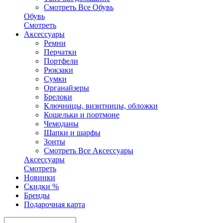
Смотреть Все Обувь
Обувь
Смотреть
Аксесcуары
Ремни
Перчатки
Портфели
Рюкзаки
Сумки
Органайзеры
Брелоки
Ключницы, визитницы, обложки
Кошельки и портмоне
Чемоданы
Шапки и шарфы
Зонты
Смотреть Все Аксесcуары
Аксесcуары
Смотреть
Новинки
Скидки %
Бренды
Подарочная карта