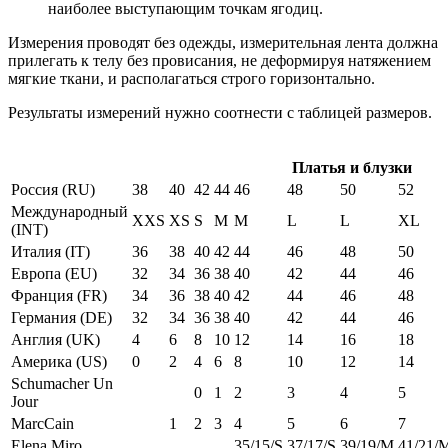
наиболее выступающим точкам ягодиц.
Измерения проводят без одежды, измерительная лента должна
прилегать к телу без провисания, не деформируя натяжением
мягкие ткани, и располагаться строго горизонтально.
Результаты измерений нужно соотнести с таблицей размеров.
Платья и блузки
Россия (RU)
38
40
42
44
46
48
50
52
Международный
XXS
XS
S
M
M
L
L
XL
(INT)
Италия (IT)
36
38
40
42
44
46
48
50
Европа (EU)
32
34
36
38
40
42
44
46
Франция (FR)
34
36
38
40
42
44
46
48
Германия (DE)
32
34
36
38
40
42
44
46
Англия (UK)
4
6
8
10
12
14
16
18
Америка (US)
0
2
4
6
8
10
12
14
Schumacher Un
0
1
2
3
4
5
Jour
MarcCain
1
2
3
4
5
6
7
Elena Miro
35/15/S
37/17/S
39/19/M
41/21/