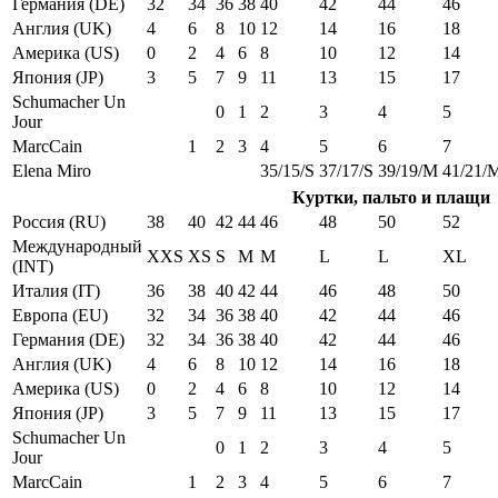
Германия (DE)
32
34
36
38
40
42
44
46
Англия (UK)
4
6
8
10
12
14
16
18
Америка (US)
0
2
4
6
8
10
12
14
Япония (JP)
3
5
7
9
11
13
15
17
Schumacher Un
0
1
2
3
4
5
Jour
MarcCain
1
2
3
4
5
6
7
Elena Miro
35/15/S
37/17/S
39/19/M
41/21/
Куртки, пальто и плащи
Россия (RU)
38
40
42
44
46
48
50
52
Международный
XXS
XS
S
M
M
L
L
XL
(INT)
Италия (IT)
36
38
40
42
44
46
48
50
Европа (EU)
32
34
36
38
40
42
44
46
Германия (DE)
32
34
36
38
40
42
44
46
Англия (UK)
4
6
8
10
12
14
16
18
Америка (US)
0
2
4
6
8
10
12
14
Япония (JP)
3
5
7
9
11
13
15
17
Schumacher Un
0
1
2
3
4
5
Jour
MarcCain
1
2
3
4
5
6
7