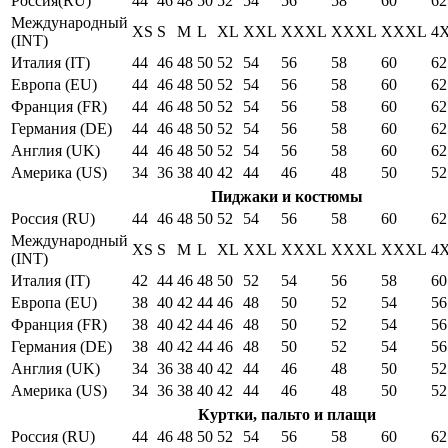
Россия(RU)
44
46
48
50
52
54
56
58
60
62
Международный
XS
S
M
L
XL
XXL
XXXL
XXXL
XXXL
4
(INT)
Италия (IT)
44
46
48
50
52
54
56
58
60
62
Европа (EU)
44
46
48
50
52
54
56
58
60
62
Франция (FR)
44
46
48
50
52
54
56
58
60
62
Германия (DE)
44
46
48
50
52
54
56
58
60
62
Англия (UK)
44
46
48
50
52
54
56
58
60
62
Америка (US)
34
36
38
40
42
44
46
48
50
52
Пиджаки и костюмы
Россия (RU)
44
46
48
50
52
54
56
58
60
62
Международный
XS
S
M
L
XL
XXL
XXXL
XXXL
XXXL
4
(INT)
Италия (IT)
42
44
46
48
50
52
54
56
58
60
Европа (EU)
38
40
42
44
46
48
50
52
54
56
Франция (FR)
38
40
42
44
46
48
50
52
54
56
Германия (DE)
38
40
42
44
46
48
50
52
54
56
Англия (UK)
34
36
38
40
42
44
46
48
50
52
Америка (US)
34
36
38
40
42
44
46
48
50
52
Куртки, пальто и плащи
Россия (RU)
44
46
48
50
52
54
56
58
60
62