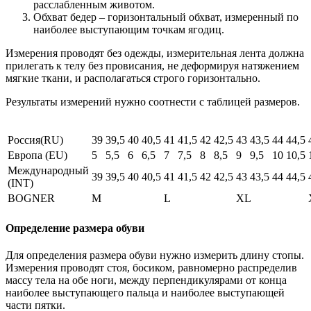
расслабленным животом.
Обхват бедер – горизонтальный обхват, измеренный по
наиболее выступающим точкам ягодиц.
Измерения проводят без одежды, измерительная лента должна
прилегать к телу без провисания, не деформируя натяжением
мягкие ткани, и располагаться строго горизонтально.
Результаты измерений нужно соотнести с таблицей размеров.
Россия(RU)
39
39,5
40
40,5
41
41,5
42
42,5
43
43,5
44
44,5
Европа (EU)
5
5,5
6
6,5
7
7,5
8
8,5
9
9,5
10
10,5
Международный
39
39,5
40
40,5
41
41,5
42
42,5
43
43,5
44
44,5
(INT)
BOGNER
M
L
XL
Определение размера обуви
Для определения размера обуви нужно измерить длину стопы.
Измерения проводят стоя, босиком, равномерно распределив
массу тела на обе ноги, между перпендикулярами от конца
наиболее выступающего пальца и наиболее выступающей
части пятки.