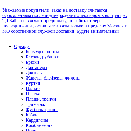
Уважаемые покупатели, заказ на доставку считается
оформленным после подтверждения оператором колл-центра.
ТД Salita не взимает предоплату, не работает через
посредников и доставляет заказы только в пределах Москвы и
МО собственной службой доставки. Будьте внимательны!
Одежда
Бермуды, шорты
Блузки, рубашки
Брюки
Джемперы
Джинсы
Жакеты, блейзеры, жилеты
Куртки
Пальто
Платья
Плащи, тренчи
Трикотаж
Футболки, топы
Юбки
Кардиганы
Комбинезоны
Поло