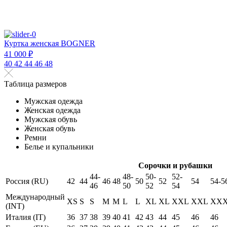
Куртка женская BOGNER
41 000 ₽
40
42
44
46
48
Таблица размеров
Мужская одежда
Женская одежда
Мужская обувь
Женская обувь
Ремни
Белье и купальники
Сорочки и рубашки
44-
48-
50-
52-
Россия (RU)
42
44
46
48
50
52
54
54-5
46
50
52
54
Международный
XS
S
S
M
M
L
L
XL
XL
XXL
XXL
XX
(INT)
Италия (IT)
36
37
38
39
40
41
42
43
44
45
46
46