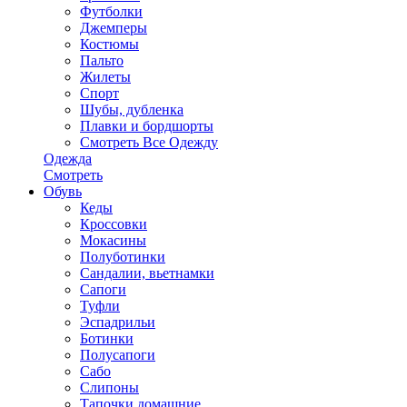
Футболки
Джемперы
Костюмы
Пальто
Жилеты
Спорт
Шубы, дубленка
Плавки и бордшорты
Смотреть Все Одежду
Одежда
Смотреть
Обувь
Кеды
Кроссовки
Мокасины
Полуботинки
Сандалии, вьетнамки
Сапоги
Туфли
Эспадрильи
Ботинки
Полусапоги
Сабо
Слипоны
Тапочки домашние