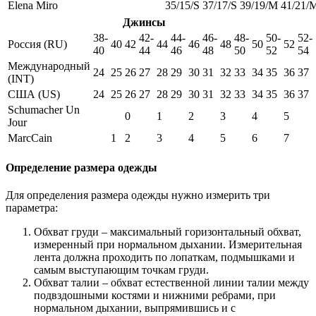
Elena Miro
35/15/S
37/17/S
39/19/M
41/21/
Джинсы
38-
42-
44-
46-
48-
50-
52-
Россия (RU)
40
42
44
46
48
50
52
40
44
46
48
50
52
54
Международный
24
25
26
27
28
29
30
31
32
33
34
35
36
37
(INT)
США (US)
24
25
26
27
28
29
30
31
32
33
34
35
36
37
Schumacher Un
0
1
2
3
4
5
Jour
MarcCain
1
2
3
4
5
6
7
Определение размера одежды
Для определения размера одежды нужно измерить три
параметра:
Обхват груди – максимальный горизонтальный обхват,
измеренный при нормальном дыхании. Измерительная
лента должна проходить по лопаткам, подмышками и
самым выступающим точкам груди.
Обхват талии – обхват естественной линии талии между
подвздошными костями и нижними ребрами, при
нормальном дыхании, выпрямившись и с