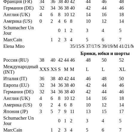
Франция (FR)
34
36
38
40
42
44
46
48
Германия (DE)
32
34
36
38
40
42
44
46
Англия (UK)
4
6
8
10
12
14
16
18
Америка (US)
0
2
4
6
8
10
12
14
Schumacher Un
0
1
2
3
4
5
Jour
MarcCain
1
2
3
4
5
6
7
Elena Miro
35/15/S
37/17/S
39/19/M
41/21/
Брюки, юбки и шорты
Россия (RU)
38
40
42
44
46
48
50
52
Международный
XXS
XS
S
M
M
L
L
XL
(INT)
Италия (IT)
36
38
40
42
44
46
48
50
Европа (EU)
32
34
36
38
40
42
44
46
Германия (DE)
32
34
36
38
40
42
44
46
Англия (UK)
4
6
8
10
12
14
16
18
Америка (US)
0
2
4
6
8
10
12
14
Япония (JP)
3
5
7
9
11
13
15
17
Schumacher Un
0
1
2
3
4
5
Jour
MarcCain
1
2
3
4
5
6
7