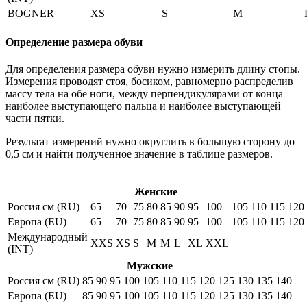
BOGNER
XS
S
M
Определение размера обуви
Для определения размера обуви нужно измерить длину стопы.
Измерения проводят стоя, босиком, равномерно распределив
массу тела на обе ноги, между перпендикулярами от конца
наиболее выступающего пальца и наиболее выступающей
части пятки.
Результат измерений нужно округлить в большую сторону до
0,5 см и найти полученное значение в таблице размеров.
Женские
Россия см (RU)
65
70
75
80
85
90
95
100
105
110
115
120
Европа (EU)
65
70
75
80
85
90
95
100
105
110
115
120
Международный
XXS
XS
S
M
M
L
XL
XXL
(INT)
Мужские
Россия см (RU)
85
90
95
100
105
110
115
120
125
130
135
140
Европа (EU)
85
90
95
100
105
110
115
120
125
130
135
140