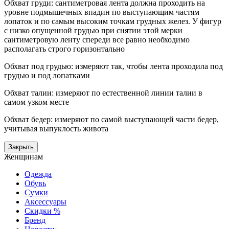
Обхват груди: сантиметровая лента должна проходить на
уровне подмышечных впадин по выступающим частям
лопаток и по самым высоким точкам грудных желез. У фигур
с низко опущенной грудью при снятии этой мерки
сантиметровую ленту спереди все равно необходимо
располагать строго горизонтально
Обхват под грудью: измеряют так, чтобы лента проходила под
грудью и под лопатками
Обхват талии: измеряют по естественной линии талии в
самом узком месте
Обхват бедер: измеряют по самой выступающей части бедер,
учитывая выпуклость живота
Закрыть
Женщинам
Одежда
Обувь
Сумки
Аксессуары
Скидки %
Бренд