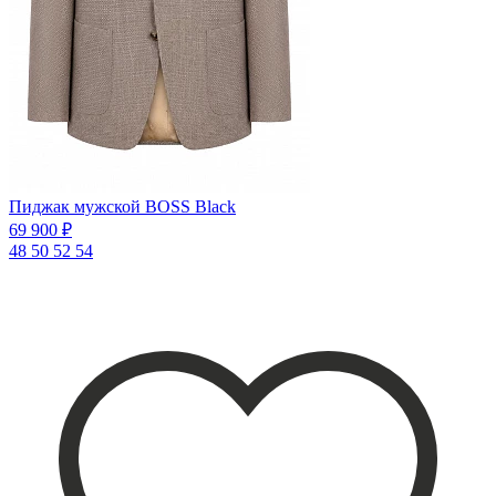
Пиджак мужской BOSS Black
69 900 ₽
48
50
52
54