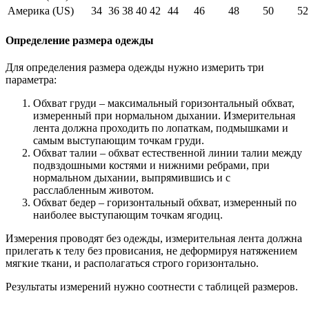
Америка (US)
34
36
38
40
42
44
46
48
50
52
Определение размера одежды
Для определения размера одежды нужно измерить три
параметра:
Обхват груди – максимальный горизонтальный обхват,
измеренный при нормальном дыхании. Измерительная
лента должна проходить по лопаткам, подмышками и
самым выступающим точкам груди.
Обхват талии – обхват естественной линии талии между
подвздошными костями и нижними ребрами, при
нормальном дыхании, выпрямившись и с
расслабленным животом.
Обхват бедер – горизонтальный обхват, измеренный по
наиболее выступающим точкам ягодиц.
Измерения проводят без одежды, измерительная лента должна
прилегать к телу без провисания, не деформируя натяжением
мягкие ткани, и располагаться строго горизонтально.
Результаты измерений нужно соотнести с таблицей размеров.