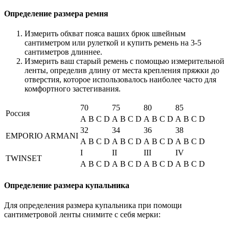
Определение размера ремня
Измерить обхват пояса ваших брюк швейным
сантиметром или рулеткой и купить ремень на 3-5
сантиметров длиннее.
Измерить ваш старый ремень с помощью измерительной
ленты, определив длину от места крепления пряжки до
отверстия, которое использовалось наиболее часто для
комфортного застегивания.
70
75
80
85
Россия
A
B
C
D
A
B
C
D
A
B
C
D
A
B
C
D
32
34
36
38
EMPORIO ARMANI
A
B
C
D
A
B
C
D
A
B
C
D
A
B
C
D
I
II
III
IV
TWINSET
A
B
C
D
A
B
C
D
A
B
C
D
A
B
C
D
Определение размера купальника
Для определения размера купальника при помощи
сантиметровой ленты снимите с себя мерки: