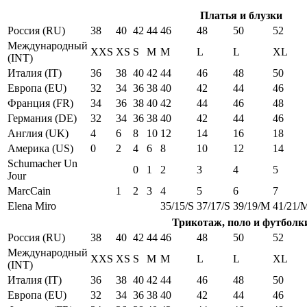
Платья и блузки
Россия (RU)
38
40
42
44
46
48
50
52
Международный
XXS
XS
S
M
M
L
L
XL
(INT)
Италия (IT)
36
38
40
42
44
46
48
50
Европа (EU)
32
34
36
38
40
42
44
46
Франция (FR)
34
36
38
40
42
44
46
48
Германия (DE)
32
34
36
38
40
42
44
46
Англия (UK)
4
6
8
10
12
14
16
18
Америка (US)
0
2
4
6
8
10
12
14
Schumacher Un
0
1
2
3
4
5
Jour
MarcCain
1
2
3
4
5
6
7
Elena Miro
35/15/S
37/17/S
39/19/M
41/21/
Трикотаж, поло и футболк
Россия (RU)
38
40
42
44
46
48
50
52
Международный
XXS
XS
S
M
M
L
L
XL
(INT)
Италия (IT)
36
38
40
42
44
46
48
50
Европа (EU)
32
34
36
38
40
42
44
46