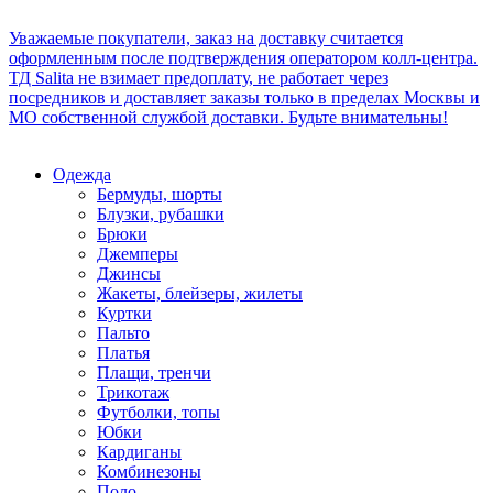
Уважаемые покупатели, заказ на доставку считается
оформленным после подтверждения оператором колл-центра.
ТД Salita не взимает предоплату, не работает через
посредников и доставляет заказы только в пределах Москвы и
МО собственной службой доставки. Будьте внимательны!
Одежда
Бермуды, шорты
Блузки, рубашки
Брюки
Джемперы
Джинсы
Жакеты, блейзеры, жилеты
Куртки
Пальто
Платья
Плащи, тренчи
Трикотаж
Футболки, топы
Юбки
Кардиганы
Комбинезоны
Поло