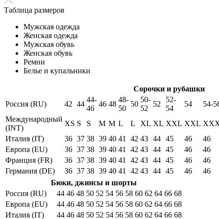
Таблица размеров
Мужская одежда
Женская одежда
Мужская обувь
Женская обувь
Ремни
Белье и купальники
Сорочки и рубашки
44-
48-
50-
52-
Россия (RU)
42
44
46
48
50
52
54
54-5
46
50
52
54
Международный
XS
S
S
M
M
L
L
XL
XL
XXL
XXL
XX
(INT)
Италия (IT)
36
37
38
39
40
41
42
43
44
45
46
46
Европа (EU)
36
37
38
39
40
41
42
43
44
45
46
46
Франция (FR)
36
37
38
39
40
41
42
43
44
45
46
46
Германия (DE)
36
37
38
39
40
41
42
43
44
45
46
46
Бюки, джинсы и шорты
Россия (RU)
44
46
48
50
52
54
56
58
60
62
64
66
68
Европа (EU)
44
46
48
50
52
54
56
58
60
62
64
66
68
Италия (IT)
44
46
48
50
52
54
56
58
60
62
64
66
68