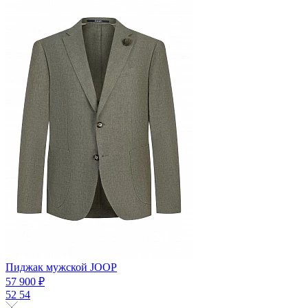
Пиджак мужской JOOP
57 900 ₽
52
54