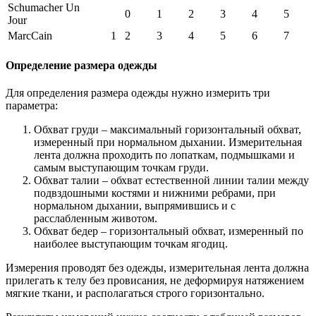
Schumacher Un
0
1
2
3
4
5
Jour
MarcCain
1
2
3
4
5
6
7
Определение размера одежды
Для определения размера одежды нужно измерить три
параметра:
Обхват груди – максимальный горизонтальный обхват,
измеренный при нормальном дыхании. Измерительная
лента должна проходить по лопаткам, подмышками и
самым выступающим точкам груди.
Обхват талии – обхват естественной линии талии между
подвздошными костями и нижними ребрами, при
нормальном дыхании, выпрямившись и с
расслабленным животом.
Обхват бедер – горизонтальный обхват, измеренный по
наиболее выступающим точкам ягодиц.
Измерения проводят без одежды, измерительная лента должна
прилегать к телу без провисания, не деформируя натяжением
мягкие ткани, и располагаться строго горизонтально.