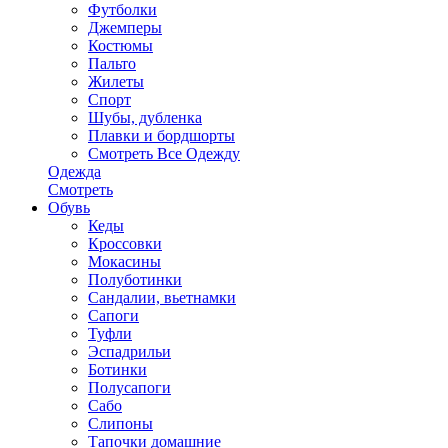
Футболки
Джемперы
Костюмы
Пальто
Жилеты
Спорт
Шубы, дубленка
Плавки и бордшорты
Смотреть Все Одежду
Одежда
Смотреть
Обувь
Кеды
Кроссовки
Мокасины
Полуботинки
Сандалии, вьетнамки
Сапоги
Туфли
Эспадрильи
Ботинки
Полусапоги
Сабо
Слипоны
Тапочки домашние