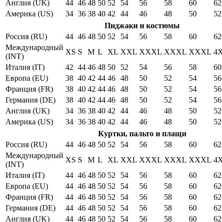
Англия (UK)
44
46
48
50
52
54
56
58
60
62
Америка (US)
34
36
38
40
42
44
46
48
50
52
Пиджаки и костюмы
Россия (RU)
44
46
48
50
52
54
56
58
60
62
Международный
XS
S
M
L
XL
XXL
XXXL
XXXL
XXXL
4
(INT)
Италия (IT)
42
44
46
48
50
52
54
56
58
60
Европа (EU)
38
40
42
44
46
48
50
52
54
56
Франция (FR)
38
40
42
44
46
48
50
52
54
56
Германия (DE)
38
40
42
44
46
48
50
52
54
56
Англия (UK)
34
36
38
40
42
44
46
48
50
52
Америка (US)
34
36
38
40
42
44
46
48
50
52
Куртки, пальто и плащи
Россия (RU)
44
46
48
50
52
54
56
58
60
62
Международный
XS
S
M
L
XL
XXL
XXXL
XXXL
XXXL
4
(INT)
Италия (IT)
44
46
48
50
52
54
56
58
60
62
Европа (EU)
44
46
48
50
52
54
56
58
60
62
Франция (FR)
44
46
48
50
52
54
56
58
60
62
Германия (DE)
44
46
48
50
52
54
56
58
60
62
Англия (UK)
44
46
48
50
52
54
56
58
60
62