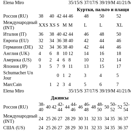
Elena Miro
35/15/S
37/17/S
39/19/M
41/21/
Куртки, пальто и плащи
Россия (RU)
38
40
42
44
46
48
50
52
Международный
XXS
XS
S
M
M
L
L
XL
(INT)
Италия (IT)
36
38
40
42
44
46
48
50
Европа (EU)
32
34
36
38
40
42
44
46
Германия (DE)
32
34
36
38
40
42
44
46
Англия (UK)
4
6
8
10
12
14
16
18
Америка (US)
0
2
4
6
8
10
12
14
Япония (JP)
3
5
7
9
11
13
15
17
Schumacher Un
0
1
2
3
4
5
Jour
MarcCain
1
2
3
4
5
6
7
Elena Miro
35/15/S
37/17/S
39/19/M
41/21/
Джинсы
38-
42-
44-
46-
48-
50-
52-
Россия (RU)
40
42
44
46
48
50
52
40
44
46
48
50
52
54
Международный
24
25
26
27
28
29
30
31
32
33
34
35
36
37
(INT)
США (US)
24
25
26
27
28
29
30
31
32
33
34
35
36
37