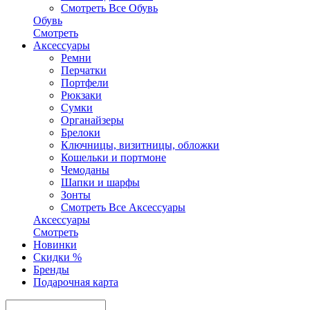
Смотреть Все Обувь
Обувь
Смотреть
Аксесcуары
Ремни
Перчатки
Портфели
Рюкзаки
Сумки
Органайзеры
Брелоки
Ключницы, визитницы, обложки
Кошельки и портмоне
Чемоданы
Шапки и шарфы
Зонты
Смотреть Все Аксесcуары
Аксесcуары
Смотреть
Новинки
Скидки %
Бренды
Подарочная карта