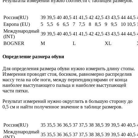
Результаты измерений нужно соотнести с таблицей размеров.
Россия(RU)
39
39,5
40
40,5
41
41,5
42
42,5
43
43,5
44
44,5
Европа (EU)
5
5,5
6
6,5
7
7,5
8
8,5
9
9,5
10
10,5
Международный
39
39,5
40
40,5
41
41,5
42
42,5
43
43,5
44
44,5
(INT)
BOGNER
M
L
XL
Определение размера обуви
Для определения размера обуви нужно измерить длину стопы.
Измерения проводят стоя, босиком, равномерно распределив
массу тела на обе ноги, между перпендикулярами от конца
наиболее выступающего пальца и наиболее выступающей
части пятки.
Результат измерений нужно округлить в большую сторону до
0,5 см и найти полученное значение в таблице размеров.
Россия(RU)
35
35,5
36
36,5
37
37,5
38
38,5
39
39,5
40
40,5
Международный
35
35,5
36
36,5
37
37,5
38
38,5
39
39,5
40
40,5
(INT)