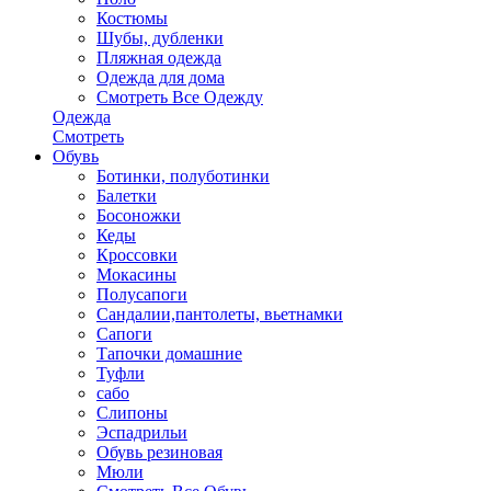
Костюмы
Шубы, дубленки
Пляжная одежда
Одежда для дома
Смотреть Все Одежду
Одежда
Смотреть
Обувь
Ботинки, полуботинки
Балетки
Босоножки
Кеды
Кроссовки
Мокасины
Полусапоги
Сандалии,пантолеты, вьетнамки
Сапоги
Тапочки домашние
Туфли
сабо
Слипоны
Эспадрильи
Обувь резиновая
Мюли