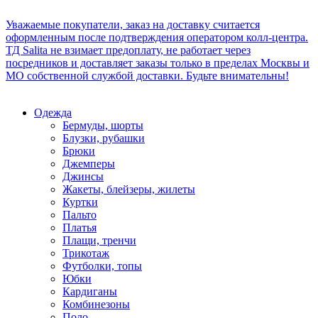
Уважаемые покупатели, заказ на доставку считается
оформленным после подтверждения оператором колл-центра.
ТД Salita не взимает предоплату, не работает через
посредников и доставляет заказы только в пределах Москвы и
МО собственной службой доставки. Будьте внимательны!
Одежда
Бермуды, шорты
Блузки, рубашки
Брюки
Джемперы
Джинсы
Жакеты, блейзеры, жилеты
Куртки
Пальто
Платья
Плащи, тренчи
Трикотаж
Футболки, топы
Юбки
Кардиганы
Комбинезоны
Поло