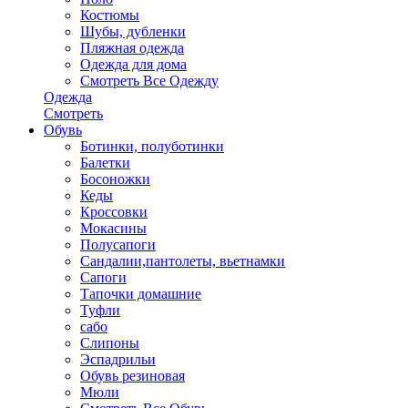
Костюмы
Шубы, дубленки
Пляжная одежда
Одежда для дома
Смотреть Все Одежду
Одежда
Смотреть
Обувь
Ботинки, полуботинки
Балетки
Босоножки
Кеды
Кроссовки
Мокасины
Полусапоги
Сандалии,пантолеты, вьетнамки
Сапоги
Тапочки домашние
Туфли
сабо
Слипоны
Эспадрильи
Обувь резиновая
Мюли