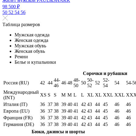
Жилет мужской PAUL&SHARK
98 500 ₽
50
52
54
56
Таблица размеров
Мужская одежда
Женская одежда
Мужская обувь
Женская обувь
Ремни
Белье и купальники
Сорочки и рубашки
44-
48-
50-
52-
Россия (RU)
42
44
46
48
50
52
54
54-5
46
50
52
54
Международный
XS
S
S
M
M
L
L
XL
XL
XXL
XXL
XX
(INT)
Италия (IT)
36
37
38
39
40
41
42
43
44
45
46
46
Европа (EU)
36
37
38
39
40
41
42
43
44
45
46
46
Франция (FR)
36
37
38
39
40
41
42
43
44
45
46
46
Германия (DE)
36
37
38
39
40
41
42
43
44
45
46
46
Бюки, джинсы и шорты