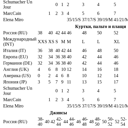
Schumacher Un
0
1
2
3
4
5
Jour
MarcCain
1
2
3
4
5
6
7
Elena Miro
35/15/S
37/17/S
39/19/M
41/21/
Куртки, пальто и плащи
Россия (RU)
38
40
42
44
46
48
50
52
Международный
XXS
XS
S
M
M
L
L
XL
(INT)
Италия (IT)
36
38
40
42
44
46
48
50
Европа (EU)
32
34
36
38
40
42
44
46
Германия (DE)
32
34
36
38
40
42
44
46
Англия (UK)
4
6
8
10
12
14
16
18
Америка (US)
0
2
4
6
8
10
12
14
Япония (JP)
3
5
7
9
11
13
15
17
Schumacher Un
0
1
2
3
4
5
Jour
MarcCain
1
2
3
4
5
6
7
Elena Miro
35/15/S
37/17/S
39/19/M
41/21/
Джинсы
38-
42-
44-
46-
48-
50-
52-
Россия (RU)
40
42
44
46
48
50
52
40
44
46
48
50
52
54