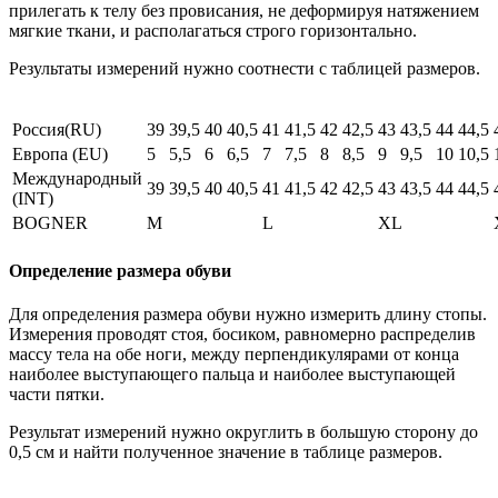
прилегать к телу без провисания, не деформируя натяжением
мягкие ткани, и располагаться строго горизонтально.
Результаты измерений нужно соотнести с таблицей размеров.
Россия(RU)
39
39,5
40
40,5
41
41,5
42
42,5
43
43,5
44
44,5
Европа (EU)
5
5,5
6
6,5
7
7,5
8
8,5
9
9,5
10
10,5
Международный
39
39,5
40
40,5
41
41,5
42
42,5
43
43,5
44
44,5
(INT)
BOGNER
M
L
XL
Определение размера обуви
Для определения размера обуви нужно измерить длину стопы.
Измерения проводят стоя, босиком, равномерно распределив
массу тела на обе ноги, между перпендикулярами от конца
наиболее выступающего пальца и наиболее выступающей
части пятки.
Результат измерений нужно округлить в большую сторону до
0,5 см и найти полученное значение в таблице размеров.