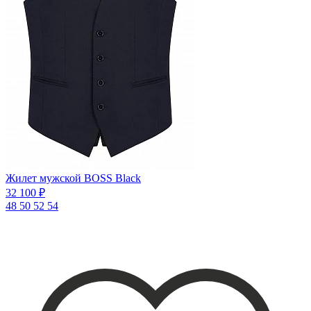
Жилет мужской BOSS Black
32 100 ₽
48
50
52
54