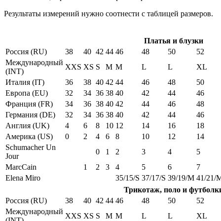
Результаты измерений нужно соотнести с таблицей размеров.
Платья и блузки
Россия (RU)
38
40
42
44
46
48
50
52
Международный
XXS
XS
S
M
M
L
L
XL
(INT)
Италия (IT)
36
38
40
42
44
46
48
50
Европа (EU)
32
34
36
38
40
42
44
46
Франция (FR)
34
36
38
40
42
44
46
48
Германия (DE)
32
34
36
38
40
42
44
46
Англия (UK)
4
6
8
10
12
14
16
18
Америка (US)
0
2
4
6
8
10
12
14
Schumacher Un
0
1
2
3
4
5
Jour
MarcCain
1
2
3
4
5
6
7
Elena Miro
35/15/S
37/17/S
39/19/M
41/21/
Трикотаж, поло и футболк
Россия (RU)
38
40
42
44
46
48
50
52
Международный
XXS
XS
S
M
M
L
L
XL
(INT)