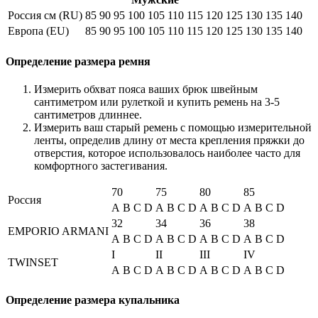
Россия см (RU)
85
90
95
100
105
110
115
120
125
130
135
140
Европа (EU)
85
90
95
100
105
110
115
120
125
130
135
140
Определение размера ремня
Измерить обхват пояса ваших брюк швейным
сантиметром или рулеткой и купить ремень на 3-5
сантиметров длиннее.
Измерить ваш старый ремень с помощью измерительной
ленты, определив длину от места крепления пряжки до
отверстия, которое использовалось наиболее часто для
комфортного застегивания.
70
75
80
85
Россия
A
B
C
D
A
B
C
D
A
B
C
D
A
B
C
D
32
34
36
38
EMPORIO ARMANI
A
B
C
D
A
B
C
D
A
B
C
D
A
B
C
D
I
II
III
IV
TWINSET
A
B
C
D
A
B
C
D
A
B
C
D
A
B
C
D
Определение размера купальника