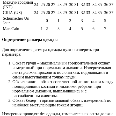
Международный
24
25
26
27
28
29
30
31
32
33
34
35
36
37
(INT)
США (US)
24
25
26
27
28
29
30
31
32
33
34
35
36
37
Schumacher Un
0
1
2
3
4
5
Jour
MarcCain
1
2
3
4
5
6
7
Определение размера одежды
Для определения размера одежды нужно измерить три
параметра:
Обхват груди – максимальный горизонтальный обхват,
измеренный при нормальном дыхании. Измерительная
лента должна проходить по лопаткам, подмышками и
самым выступающим точкам груди.
Обхват талии – обхват естественной линии талии между
подвздошными костями и нижними ребрами, при
нормальном дыхании, выпрямившись и с
расслабленным животом.
Обхват бедер – горизонтальный обхват, измеренный по
наиболее выступающим точкам ягодиц.
Измерения проводят без одежды, измерительная лента должна