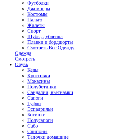
Футболки
Джемперы
Костюмы
Пальто
Жилеты
Спорт
Шубы, дубленка
Плавки и бордшорты
Смотреть Все Одежду
Одежда
Смотреть
Обувь
Кеды
Кроссовки
Мокасины
Полуботинки
Сандалии, вьетнамки
Сапоги
Туфли
Эспадрильи
Ботинки
Полусапоги
Сабо
Слипоны
Тапочки домашние