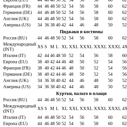
Франция (FR)
44
46
48
50
52
54
56
58
60
62
Германия (DE)
44
46
48
50
52
54
56
58
60
62
Англия (UK)
44
46
48
50
52
54
56
58
60
62
Америка (US)
34
36
38
40
42
44
46
48
50
52
Пиджаки и костюмы
Россия (RU)
44
46
48
50
52
54
56
58
60
62
Международный
XS
S
M
L
XL
XXL
XXXL
XXXL
XXXL
4
(INT)
Италия (IT)
42
44
46
48
50
52
54
56
58
60
Европа (EU)
38
40
42
44
46
48
50
52
54
56
Франция (FR)
38
40
42
44
46
48
50
52
54
56
Германия (DE)
38
40
42
44
46
48
50
52
54
56
Англия (UK)
34
36
38
40
42
44
46
48
50
52
Америка (US)
34
36
38
40
42
44
46
48
50
52
Куртки, пальто и плащи
Россия (RU)
44
46
48
50
52
54
56
58
60
62
Международный
XS
S
M
L
XL
XXL
XXXL
XXXL
XXXL
4
(INT)
Италия (IT)
44
46
48
50
52
54
56
58
60
62
Европа (EU)
44
46
48
50
52
54
56
58
60
62