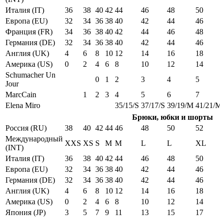
Италия (IT)
36
38
40
42
44
46
48
50
Европа (EU)
32
34
36
38
40
42
44
46
Франция (FR)
34
36
38
40
42
44
46
48
Германия (DE)
32
34
36
38
40
42
44
46
Англия (UK)
4
6
8
10
12
14
16
18
Америка (US)
0
2
4
6
8
10
12
14
Schumacher Un
0
1
2
3
4
5
Jour
MarcCain
1
2
3
4
5
6
7
Elena Miro
35/15/S
37/17/S
39/19/M
41/21/
Брюки, юбки и шорты
Россия (RU)
38
40
42
44
46
48
50
52
Международный
XXS
XS
S
M
M
L
L
XL
(INT)
Италия (IT)
36
38
40
42
44
46
48
50
Европа (EU)
32
34
36
38
40
42
44
46
Германия (DE)
32
34
36
38
40
42
44
46
Англия (UK)
4
6
8
10
12
14
16
18
Америка (US)
0
2
4
6
8
10
12
14
Япония (JP)
3
5
7
9
11
13
15
17