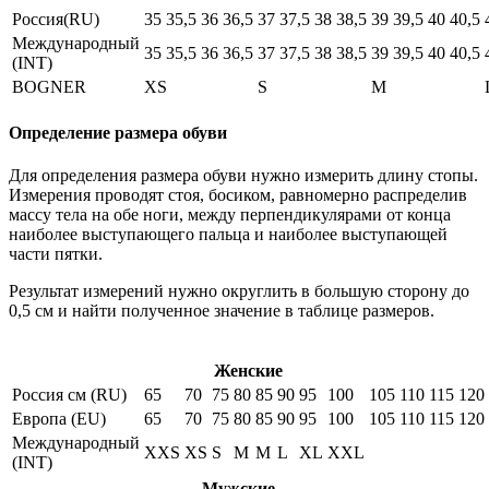
Россия(RU)
35
35,5
36
36,5
37
37,5
38
38,5
39
39,5
40
40,5
Международный
35
35,5
36
36,5
37
37,5
38
38,5
39
39,5
40
40,5
(INT)
BOGNER
XS
S
M
Определение размера обуви
Для определения размера обуви нужно измерить длину стопы.
Измерения проводят стоя, босиком, равномерно распределив
массу тела на обе ноги, между перпендикулярами от конца
наиболее выступающего пальца и наиболее выступающей
части пятки.
Результат измерений нужно округлить в большую сторону до
0,5 см и найти полученное значение в таблице размеров.
Женские
Россия см (RU)
65
70
75
80
85
90
95
100
105
110
115
120
Европа (EU)
65
70
75
80
85
90
95
100
105
110
115
120
Международный
XXS
XS
S
M
M
L
XL
XXL
(INT)
Мужские