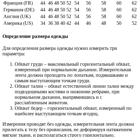
Франция (FR)
44
46
48
50
52
54
56
58
60
62
Германия (DE)
44
46
48
50
52
54
56
58
60
62
Англия (UK)
44
46
48
50
52
54
56
58
60
62
Америка (US)
34
36
38
40
42
44
46
48
50
52
Определение размера одежды
Для определения размера одежды нужно измерить три
параметра:
Обхват груди – максимальный горизонтальный обхват,
измеренный при нормальном дыхании. Измерительная
лента должна проходить по лопаткам, подмышками и
самым выступающим точкам груди.
Обхват талии – обхват естественной линии талии между
подвздошными костями и нижними ребрами, при
нормальном дыхании, выпрямившись и с
расслабленным животом.
Обхват бедер – горизонтальный обхват, измеренный по
наиболее выступающим точкам ягодиц.
Измерения проводят без одежды, измерительная лента должна
прилегать к телу без провисания, не деформируя натяжением
мягкие ткани, и располагаться строго горизонтально.