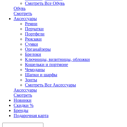
Смотреть Все Обувь
Обувь
Смотреть
Аксесcуары
Ремни
Перчатки
Портфели
Рюкзаки
Сумки
Органайзеры
Брелоки
Ключницы, визитницы, обложки
Кошельки и портмоне
Чемоданы
Шапки и шарфы
Зонты
Смотреть Все Аксесcуары
Аксесcуары
Смотреть
Новинки
Скидки %
Бренды
Подарочная карта