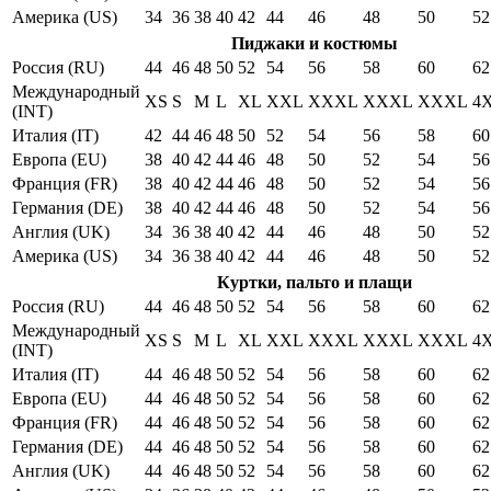
Америка (US)
34
36
38
40
42
44
46
48
50
52
Пиджаки и костюмы
Россия (RU)
44
46
48
50
52
54
56
58
60
62
Международный
XS
S
M
L
XL
XXL
XXXL
XXXL
XXXL
4
(INT)
Италия (IT)
42
44
46
48
50
52
54
56
58
60
Европа (EU)
38
40
42
44
46
48
50
52
54
56
Франция (FR)
38
40
42
44
46
48
50
52
54
56
Германия (DE)
38
40
42
44
46
48
50
52
54
56
Англия (UK)
34
36
38
40
42
44
46
48
50
52
Америка (US)
34
36
38
40
42
44
46
48
50
52
Куртки, пальто и плащи
Россия (RU)
44
46
48
50
52
54
56
58
60
62
Международный
XS
S
M
L
XL
XXL
XXXL
XXXL
XXXL
4
(INT)
Италия (IT)
44
46
48
50
52
54
56
58
60
62
Европа (EU)
44
46
48
50
52
54
56
58
60
62
Франция (FR)
44
46
48
50
52
54
56
58
60
62
Германия (DE)
44
46
48
50
52
54
56
58
60
62
Англия (UK)
44
46
48
50
52
54
56
58
60
62