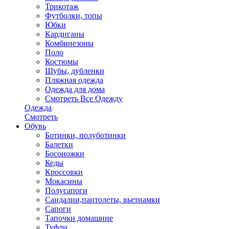
Трикотаж
Футболки, топы
Юбки
Кардиганы
Комбинезоны
Поло
Костюмы
Шубы, дубленки
Пляжная одежда
Одежда для дома
Смотреть Все Одежду
Одежда
Смотреть
Обувь
Ботинки, полуботинки
Балетки
Босоножки
Кеды
Кроссовки
Мокасины
Полусапоги
Сандалии,пантолеты, вьетнамки
Сапоги
Тапочки домашние
Туфли