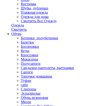
Костюмы
Шубы, дубленки
Пляжная одежда
Одежда для дома
Смотреть Все Одежду
Одежда
Смотреть
Обувь
Ботинки, полуботинки
Балетки
Босоножки
Кеды
Кроссовки
Мокасины
Полусапоги
Сандалии,пантолеты, вьетнамки
Сапоги
Тапочки домашние
Туфли
сабо
Слипоны
Эспадрильи
Обувь резиновая
Мюли