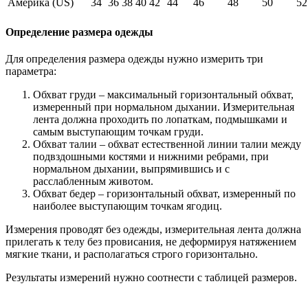
Америка (US)
34
36
38
40
42
44
46
48
50
52
Определение размера одежды
Для определения размера одежды нужно измерить три
параметра:
Обхват груди – максимальный горизонтальный обхват,
измеренный при нормальном дыхании. Измерительная
лента должна проходить по лопаткам, подмышками и
самым выступающим точкам груди.
Обхват талии – обхват естественной линии талии между
подвздошными костями и нижними ребрами, при
нормальном дыхании, выпрямившись и с
расслабленным животом.
Обхват бедер – горизонтальный обхват, измеренный по
наиболее выступающим точкам ягодиц.
Измерения проводят без одежды, измерительная лента должна
прилегать к телу без провисания, не деформируя натяжением
мягкие ткани, и располагаться строго горизонтально.
Результаты измерений нужно соотнести с таблицей размеров.