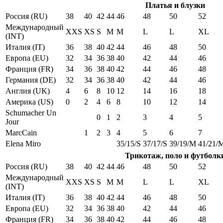
Платья и блузки
Россия (RU)
38
40
42
44
46
48
50
52
Международный
XXS
XS
S
M
M
L
L
XL
(INT)
Италия (IT)
36
38
40
42
44
46
48
50
Европа (EU)
32
34
36
38
40
42
44
46
Франция (FR)
34
36
38
40
42
44
46
48
Германия (DE)
32
34
36
38
40
42
44
46
Англия (UK)
4
6
8
10
12
14
16
18
Америка (US)
0
2
4
6
8
10
12
14
Schumacher Un
0
1
2
3
4
5
Jour
MarcCain
1
2
3
4
5
6
7
Elena Miro
35/15/S
37/17/S
39/19/M
41/21/
Трикотаж, поло и футболк
Россия (RU)
38
40
42
44
46
48
50
52
Международный
XXS
XS
S
M
M
L
L
XL
(INT)
Италия (IT)
36
38
40
42
44
46
48
50
Европа (EU)
32
34
36
38
40
42
44
46
Франция (FR)
34
36
38
40
42
44
46
48