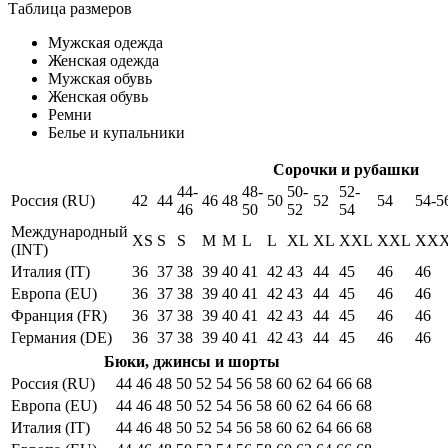
Таблица размеров
Мужская одежда
Женская одежда
Мужская обувь
Женская обувь
Ремни
Белье и купальники
Сорочки и рубашки
44-
48-
50-
52-
Россия (RU)
42
44
46
48
50
52
54
54-5
46
50
52
54
Международный
XS
S
S
M
M
L
L
XL
XL
XXL
XXL
XX
(INT)
Италия (IT)
36
37
38
39
40
41
42
43
44
45
46
46
Европа (EU)
36
37
38
39
40
41
42
43
44
45
46
46
Франция (FR)
36
37
38
39
40
41
42
43
44
45
46
46
Германия (DE)
36
37
38
39
40
41
42
43
44
45
46
46
Бюки, джинсы и шорты
Россия (RU)
44
46
48
50
52
54
56
58
60
62
64
66
68
Европа (EU)
44
46
48
50
52
54
56
58
60
62
64
66
68
Италия (IT)
44
46
48
50
52
54
56
58
60
62
64
66
68