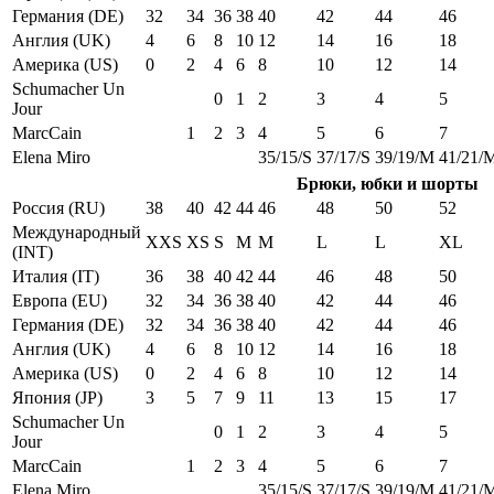
Германия (DE)
32
34
36
38
40
42
44
46
Англия (UK)
4
6
8
10
12
14
16
18
Америка (US)
0
2
4
6
8
10
12
14
Schumacher Un
0
1
2
3
4
5
Jour
MarcCain
1
2
3
4
5
6
7
Elena Miro
35/15/S
37/17/S
39/19/M
41/21/
Брюки, юбки и шорты
Россия (RU)
38
40
42
44
46
48
50
52
Международный
XXS
XS
S
M
M
L
L
XL
(INT)
Италия (IT)
36
38
40
42
44
46
48
50
Европа (EU)
32
34
36
38
40
42
44
46
Германия (DE)
32
34
36
38
40
42
44
46
Англия (UK)
4
6
8
10
12
14
16
18
Америка (US)
0
2
4
6
8
10
12
14
Япония (JP)
3
5
7
9
11
13
15
17
Schumacher Un
0
1
2
3
4
5
Jour
MarcCain
1
2
3
4
5
6
7
Elena Miro
35/15/S
37/17/S
39/19/M
41/21/