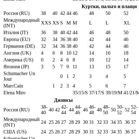
Куртки, пальто и плащи
Россия (RU)
38
40
42
44
46
48
50
52
Международный
XXS
XS
S
M
M
L
L
XL
(INT)
Италия (IT)
36
38
40
42
44
46
48
50
Европа (EU)
32
34
36
38
40
42
44
46
Германия (DE)
32
34
36
38
40
42
44
46
Англия (UK)
4
6
8
10
12
14
16
18
Америка (US)
0
2
4
6
8
10
12
14
Япония (JP)
3
5
7
9
11
13
15
17
Schumacher Un
0
1
2
3
4
5
Jour
MarcCain
1
2
3
4
5
6
7
Elena Miro
35/15/S
37/17/S
39/19/M
41/21/
Джинсы
38-
42-
44-
46-
48-
50-
52-
Россия (RU)
40
42
44
46
48
50
52
40
44
46
48
50
52
54
Международный
24
25
26
27
28
29
30
31
32
33
34
35
36
37
(INT)
США (US)
24
25
26
27
28
29
30
31
32
33
34
35
36
37
Schumacher Un