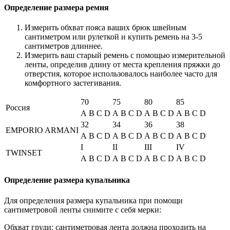
Определение размера ремня
Измерить обхват пояса ваших брюк швейным
сантиметром или рулеткой и купить ремень на 3-5
сантиметров длиннее.
Измерить ваш старый ремень с помощью измерительной
ленты, определив длину от места крепления пряжки до
отверстия, которое использовалось наиболее часто для
комфортного застегивания.
70
75
80
85
Россия
A
B
C
D
A
B
C
D
A
B
C
D
A
B
C
D
32
34
36
38
EMPORIO ARMANI
A
B
C
D
A
B
C
D
A
B
C
D
A
B
C
D
I
II
III
IV
TWINSET
A
B
C
D
A
B
C
D
A
B
C
D
A
B
C
D
Определение размера купальника
Для определения размера купальника при помощи
сантиметровой ленты снимите с себя мерки:
Обхват груди: сантиметровая лента должна проходить на