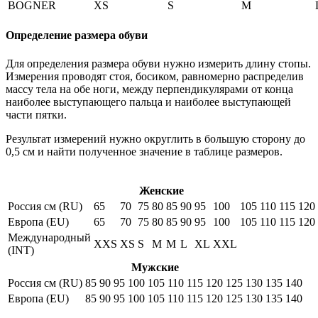
BOGNER
XS
S
M
Определение размера обуви
Для определения размера обуви нужно измерить длину стопы.
Измерения проводят стоя, босиком, равномерно распределив
массу тела на обе ноги, между перпендикулярами от конца
наиболее выступающего пальца и наиболее выступающей
части пятки.
Результат измерений нужно округлить в большую сторону до
0,5 см и найти полученное значение в таблице размеров.
Женские
Россия см (RU)
65
70
75
80
85
90
95
100
105
110
115
120
Европа (EU)
65
70
75
80
85
90
95
100
105
110
115
120
Международный
XXS
XS
S
M
M
L
XL
XXL
(INT)
Мужские
Россия см (RU)
85
90
95
100
105
110
115
120
125
130
135
140
Европа (EU)
85
90
95
100
105
110
115
120
125
130
135
140