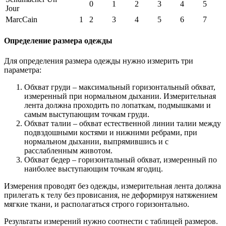
0
1
2
3
4
5
Jour
MarcCain
1
2
3
4
5
6
7
Определение размера одежды
Для определения размера одежды нужно измерить три
параметра:
Обхват груди – максимальный горизонтальный обхват,
измеренный при нормальном дыхании. Измерительная
лента должна проходить по лопаткам, подмышками и
самым выступающим точкам груди.
Обхват талии – обхват естественной линии талии между
подвздошными костями и нижними ребрами, при
нормальном дыхании, выпрямившись и с
расслабленным животом.
Обхват бедер – горизонтальный обхват, измеренный по
наиболее выступающим точкам ягодиц.
Измерения проводят без одежды, измерительная лента должна
прилегать к телу без провисания, не деформируя натяжением
мягкие ткани, и располагаться строго горизонтально.
Результаты измерений нужно соотнести с таблицей размеров.