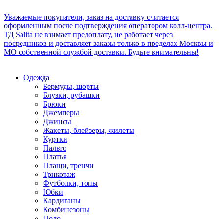
Уважаемые покупатели, заказ на доставку считается
оформленным после подтверждения оператором колл-центра.
ТД Salita не взимает предоплату, не работает через
посредников и доставляет заказы только в пределах Москвы и
МО собственной службой доставки. Будьте внимательны!
Одежда
Бермуды, шорты
Блузки, рубашки
Брюки
Джемперы
Джинсы
Жакеты, блейзеры, жилеты
Куртки
Пальто
Платья
Плащи, тренчи
Трикотаж
Футболки, топы
Юбки
Кардиганы
Комбинезоны
Поло