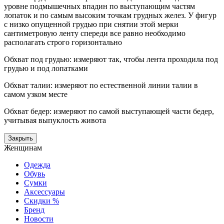
уровне подмышечных впадин по выступающим частям
лопаток и по самым высоким точкам грудных желез. У фигур
с низко опущенной грудью при снятии этой мерки
сантиметровую ленту спереди все равно необходимо
располагать строго горизонтально
Обхват под грудью: измеряют так, чтобы лента проходила под
грудью и под лопатками
Обхват талии: измеряют по естественной линии талии в
самом узком месте
Обхват бедер: измеряют по самой выступающей части бедер,
учитывая выпуклость живота
Закрыть
Женщинам
Одежда
Обувь
Сумки
Аксессуары
Скидки %
Бренд
Новости