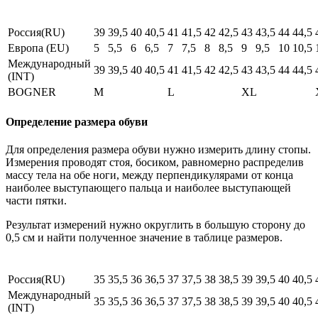
Россия(RU)
39
39,5
40
40,5
41
41,5
42
42,5
43
43,5
44
44,5
Европа (EU)
5
5,5
6
6,5
7
7,5
8
8,5
9
9,5
10
10,5
Международный
39
39,5
40
40,5
41
41,5
42
42,5
43
43,5
44
44,5
(INT)
BOGNER
M
L
XL
Определение размера обуви
Для определения размера обуви нужно измерить длину стопы.
Измерения проводят стоя, босиком, равномерно распределив
массу тела на обе ноги, между перпендикулярами от конца
наиболее выступающего пальца и наиболее выступающей
части пятки.
Результат измерений нужно округлить в большую сторону до
0,5 см и найти полученное значение в таблице размеров.
Россия(RU)
35
35,5
36
36,5
37
37,5
38
38,5
39
39,5
40
40,5
Международный
35
35,5
36
36,5
37
37,5
38
38,5
39
39,5
40
40,5
(INT)