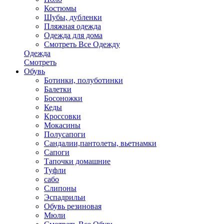
Костюмы
Шубы, дубленки
Пляжная одежда
Одежда для дома
Смотреть Все Одежду
Одежда
Смотреть
Обувь
Ботинки, полуботинки
Балетки
Босоножки
Кеды
Кроссовки
Мокасины
Полусапоги
Сандалии,пантолеты, вьетнамки
Сапоги
Тапочки домашние
Туфли
сабо
Слипоны
Эспадрильи
Обувь резиновая
Мюли