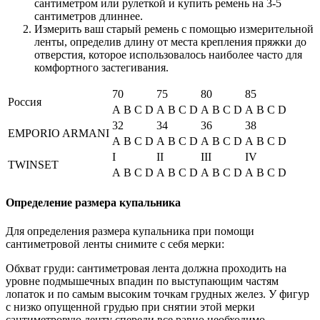
сантиметром или рулеткой и купить ремень на 3-5
сантиметров длиннее.
Измерить ваш старый ремень с помощью измерительной
ленты, определив длину от места крепления пряжки до
отверстия, которое использовалось наиболее часто для
комфортного застегивания.
70
75
80
85
Россия
A
B
C
D
A
B
C
D
A
B
C
D
A
B
C
D
32
34
36
38
EMPORIO ARMANI
A
B
C
D
A
B
C
D
A
B
C
D
A
B
C
D
I
II
III
IV
TWINSET
A
B
C
D
A
B
C
D
A
B
C
D
A
B
C
D
Определение размера купальника
Для определения размера купальника при помощи
сантиметровой ленты снимите с себя мерки:
Обхват груди: сантиметровая лента должна проходить на
уровне подмышечных впадин по выступающим частям
лопаток и по самым высоким точкам грудных желез. У фигур
с низко опущенной грудью при снятии этой мерки
сантиметровую ленту спереди все равно необходимо