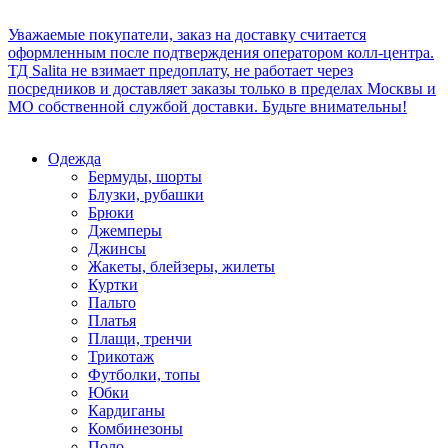
Уважаемые покупатели, заказ на доставку считается
оформленным после подтверждения оператором колл-центра.
ТД Salita не взимает предоплату, не работает через
посредников и доставляет заказы только в пределах Москвы и
МО собственной службой доставки. Будьте внимательны!
Одежда
Бермуды, шорты
Блузки, рубашки
Брюки
Джемперы
Джинсы
Жакеты, блейзеры, жилеты
Куртки
Пальто
Платья
Плащи, тренчи
Трикотаж
Футболки, топы
Юбки
Кардиганы
Комбинезоны
Поло