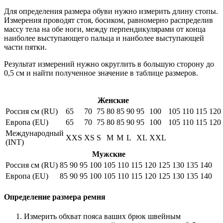
Для определения размера обуви нужно измерить длину стопы.
Измерения проводят стоя, босиком, равномерно распределив
массу тела на обе ноги, между перпендикулярами от конца
наиболее выступающего пальца и наиболее выступающей
части пятки.
Результат измерений нужно округлить в большую сторону до
0,5 см и найти полученное значение в таблице размеров.
Женские
Россия см (RU)
65
70
75
80
85
90
95
100
105
110
115
120
Европа (EU)
65
70
75
80
85
90
95
100
105
110
115
120
Международный
XXS
XS
S
M
M
L
XL
XXL
(INT)
Мужские
Россия см (RU)
85
90
95
100
105
110
115
120
125
130
135
140
Европа (EU)
85
90
95
100
105
110
115
120
125
130
135
140
Определение размера ремня
Измерить обхват пояса ваших брюк швейным