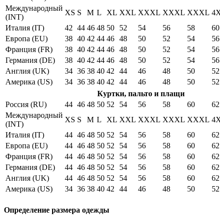
Международный
XS
S
M
L
XL
XXL
XXXL
XXXL
XXXL
4
(INT)
Италия (IT)
42
44
46
48
50
52
54
56
58
60
Европа (EU)
38
40
42
44
46
48
50
52
54
56
Франция (FR)
38
40
42
44
46
48
50
52
54
56
Германия (DE)
38
40
42
44
46
48
50
52
54
56
Англия (UK)
34
36
38
40
42
44
46
48
50
52
Америка (US)
34
36
38
40
42
44
46
48
50
52
Куртки, пальто и плащи
Россия (RU)
44
46
48
50
52
54
56
58
60
62
Международный
XS
S
M
L
XL
XXL
XXXL
XXXL
XXXL
4
(INT)
Италия (IT)
44
46
48
50
52
54
56
58
60
62
Европа (EU)
44
46
48
50
52
54
56
58
60
62
Франция (FR)
44
46
48
50
52
54
56
58
60
62
Германия (DE)
44
46
48
50
52
54
56
58
60
62
Англия (UK)
44
46
48
50
52
54
56
58
60
62
Америка (US)
34
36
38
40
42
44
46
48
50
52
Определение размера одежды