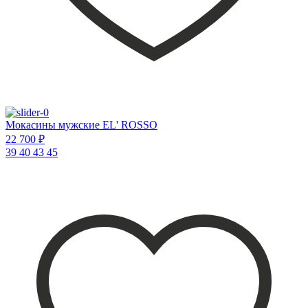
Мокасины мужские EL' ROSSO
22 700 ₽
39
40
43
45