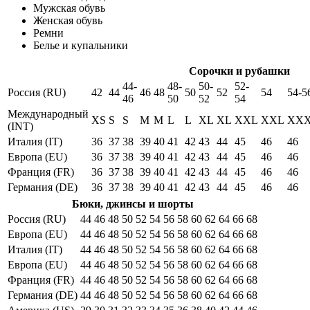
Мужская обувь
Женская обувь
Ремни
Белье и купальники
Сорочки и рубашки
44-
48-
50-
52-
Россия (RU)
42
44
46
48
50
52
54
54-5
46
50
52
54
Международный
XS
S
S
M
M
L
L
XL
XL
XXL
XXL
XX
(INT)
Италия (IT)
36
37
38
39
40
41
42
43
44
45
46
46
Европа (EU)
36
37
38
39
40
41
42
43
44
45
46
46
Франция (FR)
36
37
38
39
40
41
42
43
44
45
46
46
Германия (DE)
36
37
38
39
40
41
42
43
44
45
46
46
Бюки, джинсы и шорты
Россия (RU)
44
46
48
50
52
54
56
58
60
62
64
66
68
Европа (EU)
44
46
48
50
52
54
56
58
60
62
64
66
68
Италия (IT)
44
46
48
50
52
54
56
58
60
62
64
66
68
Европа (EU)
44
46
48
50
52
54
56
58
60
62
64
66
68
Франция (FR)
44
46
48
50
52
54
56
58
60
62
64
66
68
Германия (DE)
44
46
48
50
52
54
56
58
60
62
64
66
68