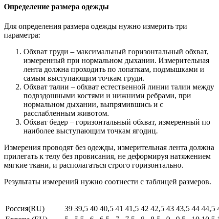
Определение размера одежды
Для определения размера одежды нужно измерить три
параметра:
Обхват груди – максимальный горизонтальный обхват,
измеренный при нормальном дыхании. Измерительная
лента должна проходить по лопаткам, подмышками и
самым выступающим точкам груди.
Обхват талии – обхват естественной линии талии между
подвздошными костями и нижними ребрами, при
нормальном дыхании, выпрямившись и с
расслабленным животом.
Обхват бедер – горизонтальный обхват, измеренный по
наиболее выступающим точкам ягодиц.
Измерения проводят без одежды, измерительная лента должна
прилегать к телу без провисания, не деформируя натяжением
мягкие ткани, и располагаться строго горизонтально.
Результаты измерений нужно соотнести с таблицей размеров.
Россия(RU)
39
39,5
40
40,5
41
41,5
42
42,5
43
43,5
44
44,5