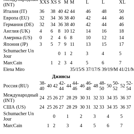
XXS
XS
S
M
M
L
L
XL
(INT)
Италия (IT)
36
38
40
42
44
46
48
50
Европа (EU)
32
34
36
38
40
42
44
46
Германия (DE)
32
34
36
38
40
42
44
46
Англия (UK)
4
6
8
10
12
14
16
18
Америка (US)
0
2
4
6
8
10
12
14
Япония (JP)
3
5
7
9
11
13
15
17
Schumacher Un
0
1
2
3
4
5
Jour
MarcCain
1
2
3
4
5
6
7
Elena Miro
35/15/S
37/17/S
39/19/M
41/21/
Джинсы
38-
42-
44-
46-
48-
50-
52-
Россия (RU)
40
42
44
46
48
50
52
40
44
46
48
50
52
54
Международный
24
25
26
27
28
29
30
31
32
33
34
35
36
37
(INT)
США (US)
24
25
26
27
28
29
30
31
32
33
34
35
36
37
Schumacher Un
0
1
2
3
4
5
Jour
MarcCain
1
2
3
4
5
6
7