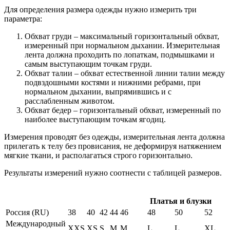
Для определения размера одежды нужно измерить три
параметра:
Обхват груди – максимальный горизонтальный обхват,
измеренный при нормальном дыхании. Измерительная
лента должна проходить по лопаткам, подмышками и
самым выступающим точкам груди.
Обхват талии – обхват естественной линии талии между
подвздошными костями и нижними ребрами, при
нормальном дыхании, выпрямившись и с
расслабленным животом.
Обхват бедер – горизонтальный обхват, измеренный по
наиболее выступающим точкам ягодиц.
Измерения проводят без одежды, измерительная лента должна
прилегать к телу без провисания, не деформируя натяжением
мягкие ткани, и располагаться строго горизонтально.
Результаты измерений нужно соотнести с таблицей размеров.
Платья и блузки
Россия (RU)
38
40
42
44
46
48
50
52
Международный
XXS
XS
S
M
M
L
L
XL