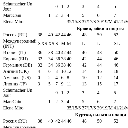
Schumacher Un
0
1
2
3
4
5
Jour
MarcCain
1
2
3
4
5
6
7
Elena Miro
35/15/S
37/17/S
39/19/M
41/21/
Брюки, юбки и шорты
Россия (RU)
38
40
42
44
46
48
50
52
Международный
XXS
XS
S
M
M
L
L
XL
(INT)
Италия (IT)
36
38
40
42
44
46
48
50
Европа (EU)
32
34
36
38
40
42
44
46
Германия (DE)
32
34
36
38
40
42
44
46
Англия (UK)
4
6
8
10
12
14
16
18
Америка (US)
0
2
4
6
8
10
12
14
Япония (JP)
3
5
7
9
11
13
15
17
Schumacher Un
0
1
2
3
4
5
Jour
MarcCain
1
2
3
4
5
6
7
Elena Miro
35/15/S
37/17/S
39/19/M
41/21/
Куртки, пальто и плащи
Россия (RU)
38
40
42
44
46
48
50
52
Международный