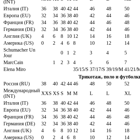
(INT)
Италия (IT)
36
38
40
42
44
46
48
50
Европа (EU)
32
34
36
38
40
42
44
46
Франция (FR)
34
36
38
40
42
44
46
48
Германия (DE)
32
34
36
38
40
42
44
46
Англия (UK)
4
6
8
10
12
14
16
18
Америка (US)
0
2
4
6
8
10
12
14
Schumacher Un
0
1
2
3
4
5
Jour
MarcCain
1
2
3
4
5
6
7
Elena Miro
35/15/S
37/17/S
39/19/M
41/21/
Трикотаж, поло и футболк
Россия (RU)
38
40
42
44
46
48
50
52
Международный
XXS
XS
S
M
M
L
L
XL
(INT)
Италия (IT)
36
38
40
42
44
46
48
50
Европа (EU)
32
34
36
38
40
42
44
46
Франция (FR)
34
36
38
40
42
44
46
48
Германия (DE)
32
34
36
38
40
42
44
46
Англия (UK)
4
6
8
10
12
14
16
18
Америка (US)
0
2
4
6
8
10
12
14