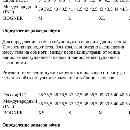
Европа (EU)
5
5,5
6
6,5
7
7,5
8
8,5
9
9,5
10
10,5
Международный
39
39,5
40
40,5
41
41,5
42
42,5
43
43,5
44
44,5
(INT)
BOGNER
M
L
XL
Определение размера обуви
Для определения размера обуви нужно измерить длину стопы.
Измерения проводят стоя, босиком, равномерно распределив
массу тела на обе ноги, между перпендикулярами от конца
наиболее выступающего пальца и наиболее выступающей
части пятки.
Результат измерений нужно округлить в большую сторону до
0,5 см и найти полученное значение в таблице размеров.
Россия(RU)
35
35,5
36
36,5
37
37,5
38
38,5
39
39,5
40
40,5
Международный
35
35,5
36
36,5
37
37,5
38
38,5
39
39,5
40
40,5
(INT)
BOGNER
XS
S
M
Определение размера обуви