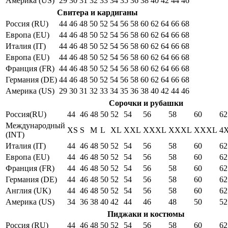
Америка (US)
29
30
31
32
33
34
35
36
38
40
42
44
46
Свитера и кардиганы
Россия (RU)
44
46
48
50
52
54
56
58
60
62
64
66
68
Европа (EU)
44
46
48
50
52
54
56
58
60
62
64
66
68
Италия (IT)
44
46
48
50
52
54
56
58
60
62
64
66
68
Европа (EU)
44
46
48
50
52
54
56
58
60
62
64
66
68
Франция (FR)
44
46
48
50
52
54
56
58
60
62
64
66
68
Германия (DE)
44
46
48
50
52
54
56
58
60
62
64
66
68
Америка (US)
29
30
31
32
33
34
35
36
38
40
42
44
46
Сорочки и рубашки
Россия(RU)
44
46
48
50
52
54
56
58
60
62
Международный
XS
S
M
L
XL
XXL
XXXL
XXXL
XXXL
4
(INT)
Италия (IT)
44
46
48
50
52
54
56
58
60
62
Европа (EU)
44
46
48
50
52
54
56
58
60
62
Франция (FR)
44
46
48
50
52
54
56
58
60
62
Германия (DE)
44
46
48
50
52
54
56
58
60
62
Англия (UK)
44
46
48
50
52
54
56
58
60
62
Америка (US)
34
36
38
40
42
44
46
48
50
52
Пиджаки и костюмы
Россия (RU)
44
46
48
50
52
54
56
58
60
62