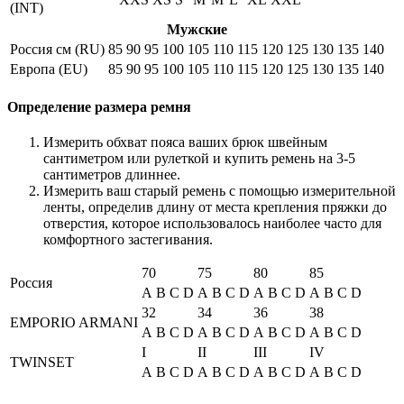
(INT)
Мужские
Россия см (RU)
85
90
95
100
105
110
115
120
125
130
135
140
Европа (EU)
85
90
95
100
105
110
115
120
125
130
135
140
Определение размера ремня
Измерить обхват пояса ваших брюк швейным
сантиметром или рулеткой и купить ремень на 3-5
сантиметров длиннее.
Измерить ваш старый ремень с помощью измерительной
ленты, определив длину от места крепления пряжки до
отверстия, которое использовалось наиболее часто для
комфортного застегивания.
70
75
80
85
Россия
A
B
C
D
A
B
C
D
A
B
C
D
A
B
C
D
32
34
36
38
EMPORIO ARMANI
A
B
C
D
A
B
C
D
A
B
C
D
A
B
C
D
I
II
III
IV
TWINSET
A
B
C
D
A
B
C
D
A
B
C
D
A
B
C
D