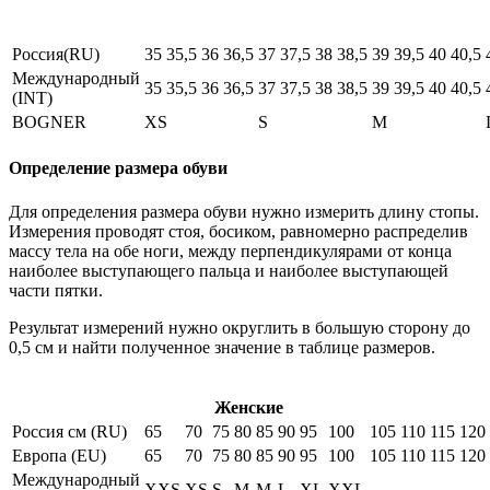
Россия(RU)
35
35,5
36
36,5
37
37,5
38
38,5
39
39,5
40
40,5
Международный
35
35,5
36
36,5
37
37,5
38
38,5
39
39,5
40
40,5
(INT)
BOGNER
XS
S
M
Определение размера обуви
Для определения размера обуви нужно измерить длину стопы.
Измерения проводят стоя, босиком, равномерно распределив
массу тела на обе ноги, между перпендикулярами от конца
наиболее выступающего пальца и наиболее выступающей
части пятки.
Результат измерений нужно округлить в большую сторону до
0,5 см и найти полученное значение в таблице размеров.
Женские
Россия см (RU)
65
70
75
80
85
90
95
100
105
110
115
120
Европа (EU)
65
70
75
80
85
90
95
100
105
110
115
120
Международный
XXS
XS
S
M
M
L
XL
XXL