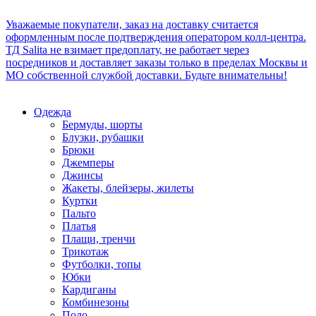
Уважаемые покупатели, заказ на доставку считается
оформленным после подтверждения оператором колл-центра.
ТД Salita не взимает предоплату, не работает через
посредников и доставляет заказы только в пределах Москвы и
МО собственной службой доставки. Будьте внимательны!
Одежда
Бермуды, шорты
Блузки, рубашки
Брюки
Джемперы
Джинсы
Жакеты, блейзеры, жилеты
Куртки
Пальто
Платья
Плащи, тренчи
Трикотаж
Футболки, топы
Юбки
Кардиганы
Комбинезоны
Поло