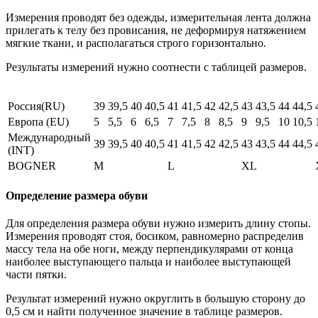
Измерения проводят без одежды, измерительная лента должна
прилегать к телу без провисания, не деформируя натяжением
мягкие ткани, и располагаться строго горизонтально.
Результаты измерений нужно соотнести с таблицей размеров.
Россия(RU)
39
39,5
40
40,5
41
41,5
42
42,5
43
43,5
44
44,5
Европа (EU)
5
5,5
6
6,5
7
7,5
8
8,5
9
9,5
10
10,5
Международный
39
39,5
40
40,5
41
41,5
42
42,5
43
43,5
44
44,5
(INT)
BOGNER
M
L
XL
Определение размера обуви
Для определения размера обуви нужно измерить длину стопы.
Измерения проводят стоя, босиком, равномерно распределив
массу тела на обе ноги, между перпендикулярами от конца
наиболее выступающего пальца и наиболее выступающей
части пятки.
Результат измерений нужно округлить в большую сторону до
0,5 см и найти полученное значение в таблице размеров.