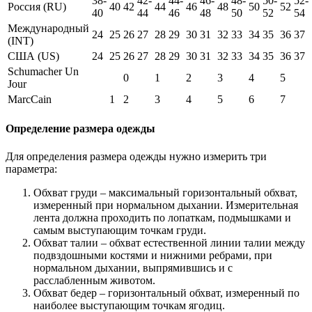
38-
42-
44-
46-
48-
50-
52-
Россия (RU)
40
42
44
46
48
50
52
40
44
46
48
50
52
54
Международный
24
25
26
27
28
29
30
31
32
33
34
35
36
37
(INT)
США (US)
24
25
26
27
28
29
30
31
32
33
34
35
36
37
Schumacher Un
0
1
2
3
4
5
Jour
MarcCain
1
2
3
4
5
6
7
Определение размера одежды
Для определения размера одежды нужно измерить три
параметра:
Обхват груди – максимальный горизонтальный обхват,
измеренный при нормальном дыхании. Измерительная
лента должна проходить по лопаткам, подмышками и
самым выступающим точкам груди.
Обхват талии – обхват естественной линии талии между
подвздошными костями и нижними ребрами, при
нормальном дыхании, выпрямившись и с
расслабленным животом.
Обхват бедер – горизонтальный обхват, измеренный по
наиболее выступающим точкам ягодиц.