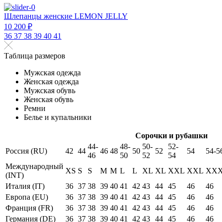
Шлепанцы женские LEMON JELLY
10 200 ₽
36
37
38
39
40
41
Таблица размеров
Мужская одежда
Женская одежда
Мужская обувь
Женская обувь
Ремни
Белье и купальники
Сорочки и рубашки
44-
48-
50-
52-
Россия (RU)
42
44
46
48
50
52
54
54-5
46
50
52
54
Международный
XS
S
S
M
M
L
L
XL
XL
XXL
XXL
XX
(INT)
Италия (IT)
36
37
38
39
40
41
42
43
44
45
46
46
Европа (EU)
36
37
38
39
40
41
42
43
44
45
46
46
Франция (FR)
36
37
38
39
40
41
42
43
44
45
46
46
Германия (DE)
36
37
38
39
40
41
42
43
44
45
46
46