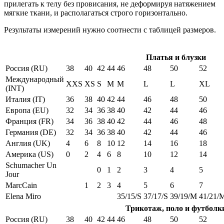
прилегать к телу без провисания, не деформируя натяжением
мягкие ткани, и располагаться строго горизонтально.
Результаты измерений нужно соотнести с таблицей размеров.
Платья и блузки
Россия (RU)
38
40
42
44
46
48
50
52
Международный
XXS
XS
S
M
M
L
L
XL
(INT)
Италия (IT)
36
38
40
42
44
46
48
50
Европа (EU)
32
34
36
38
40
42
44
46
Франция (FR)
34
36
38
40
42
44
46
48
Германия (DE)
32
34
36
38
40
42
44
46
Англия (UK)
4
6
8
10
12
14
16
18
Америка (US)
0
2
4
6
8
10
12
14
Schumacher Un
0
1
2
3
4
5
Jour
MarcCain
1
2
3
4
5
6
7
Elena Miro
35/15/S
37/17/S
39/19/M
41/21/
Трикотаж, поло и футболк
Россия (RU)
38
40
42
44
46
48
50
52