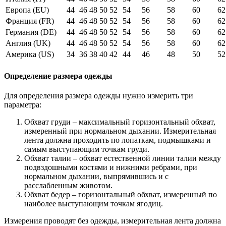
Европа (EU)
44
46
48
50
52
54
56
58
60
62
Франция (FR)
44
46
48
50
52
54
56
58
60
62
Германия (DE)
44
46
48
50
52
54
56
58
60
62
Англия (UK)
44
46
48
50
52
54
56
58
60
62
Америка (US)
34
36
38
40
42
44
46
48
50
52
Определение размера одежды
Для определения размера одежды нужно измерить три
параметра:
Обхват груди – максимальный горизонтальный обхват,
измеренный при нормальном дыхании. Измерительная
лента должна проходить по лопаткам, подмышками и
самым выступающим точкам груди.
Обхват талии – обхват естественной линии талии между
подвздошными костями и нижними ребрами, при
нормальном дыхании, выпрямившись и с
расслабленным животом.
Обхват бедер – горизонтальный обхват, измеренный по
наиболее выступающим точкам ягодиц.
Измерения проводят без одежды, измерительная лента должна