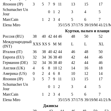
Япония (JP)
3
5
7
9
11
13
15
17
Schumacher Un
0
1
2
3
4
5
Jour
MarcCain
1
2
3
4
5
6
7
Elena Miro
35/15/S
37/17/S
39/19/M
41/21/
Куртки, пальто и плащи
Россия (RU)
38
40
42
44
46
48
50
52
Международный
XXS
XS
S
M
M
L
L
XL
(INT)
Италия (IT)
36
38
40
42
44
46
48
50
Европа (EU)
32
34
36
38
40
42
44
46
Германия (DE)
32
34
36
38
40
42
44
46
Англия (UK)
4
6
8
10
12
14
16
18
Америка (US)
0
2
4
6
8
10
12
14
Япония (JP)
3
5
7
9
11
13
15
17
Schumacher Un
0
1
2
3
4
5
Jour
MarcCain
1
2
3
4
5
6
7
Elena Miro
35/15/S
37/17/S
39/19/M
41/21/
Джинсы