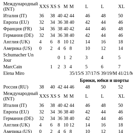
Международный
XXS
XS
S
M
M
L
L
XL
(INT)
Италия (IT)
36
38
40
42
44
46
48
50
Европа (EU)
32
34
36
38
40
42
44
46
Франция (FR)
34
36
38
40
42
44
46
48
Германия (DE)
32
34
36
38
40
42
44
46
Англия (UK)
4
6
8
10
12
14
16
18
Америка (US)
0
2
4
6
8
10
12
14
Schumacher Un
0
1
2
3
4
5
Jour
MarcCain
1
2
3
4
5
6
7
Elena Miro
35/15/S
37/17/S
39/19/M
41/21/
Брюки, юбки и шорты
Россия (RU)
38
40
42
44
46
48
50
52
Международный
XXS
XS
S
M
M
L
L
XL
(INT)
Италия (IT)
36
38
40
42
44
46
48
50
Европа (EU)
32
34
36
38
40
42
44
46
Германия (DE)
32
34
36
38
40
42
44
46
Англия (UK)
4
6
8
10
12
14
16
18
Америка (US)
0
2
4
6
8
10
12
14