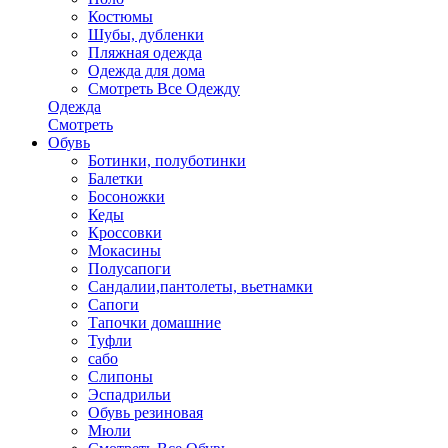
Костюмы
Шубы, дубленки
Пляжная одежда
Одежда для дома
Смотреть Все Одежду
Одежда
Смотреть
Обувь
Ботинки, полуботинки
Балетки
Босоножки
Кеды
Кроссовки
Мокасины
Полусапоги
Сандалии,пантолеты, вьетнамки
Сапоги
Тапочки домашние
Туфли
сабо
Слипоны
Эспадрильи
Обувь резиновая
Мюли