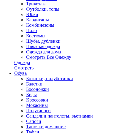
Трикотаж
Футболки, топы
Юбки
Кардиганы
Комбинезоны
Поло
Костюмы
Шубы, дубленки
Пляжная одежда
Одежда для дома
Смотреть Все Одежду
Одежда
Смотреть
Обувь
Ботинки, полуботинки
Балетки
Босоножки
Кеды
Кроссовки
Мокасины
Полусапоги
Сандалии,пантолеты, вьетнамки
Сапоги
Тапочки домашние
Туфли