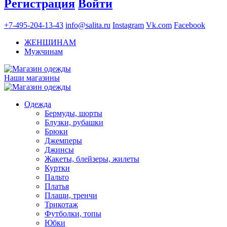
Регистрация
Войти
+7-495-204-13-43
info@salita.ru
Instagram
Vk.com
Facebook
ЖЕНЩИНАМ
Мужчинам
Наши магазины
Одежда
Бермуды, шорты
Блузки, рубашки
Брюки
Джемперы
Джинсы
Жакеты, блейзеры, жилеты
Куртки
Пальто
Платья
Плащи, тренчи
Трикотаж
Футболки, топы
Юбки