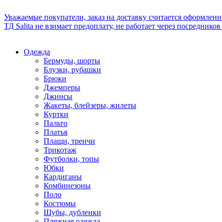
Уважаемые покупатели, заказ на доставку считается оформлен
ТД Salita не взимает предоплату, не работает через посредник
Одежда
Бермуды, шорты
Блузки, рубашки
Брюки
Джемперы
Джинсы
Жакеты, блейзеры, жилеты
Куртки
Пальто
Платья
Плащи, тренчи
Трикотаж
Футболки, топы
Юбки
Кардиганы
Комбинезоны
Поло
Костюмы
Шубы, дубленки
Пляжная одежда