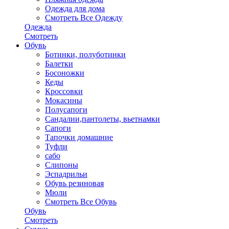
Одежда для дома
Смотреть Все Одежду
Одежда
Смотреть
Обувь
Ботинки, полуботинки
Балетки
Босоножки
Кеды
Кроссовки
Мокасины
Полусапоги
Сандалии,пантолеты, вьетнамки
Сапоги
Тапочки домашние
Туфли
сабо
Слипоны
Эспадрильи
Обувь резиновая
Мюли
Смотреть Все Обувь
Обувь
Смотреть