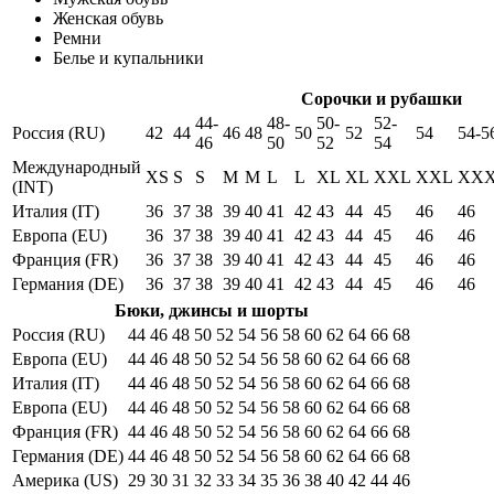
Женская обувь
Ремни
Белье и купальники
Сорочки и рубашки
44-
48-
50-
52-
Россия (RU)
42
44
46
48
50
52
54
54-5
46
50
52
54
Международный
XS
S
S
M
M
L
L
XL
XL
XXL
XXL
XX
(INT)
Италия (IT)
36
37
38
39
40
41
42
43
44
45
46
46
Европа (EU)
36
37
38
39
40
41
42
43
44
45
46
46
Франция (FR)
36
37
38
39
40
41
42
43
44
45
46
46
Германия (DE)
36
37
38
39
40
41
42
43
44
45
46
46
Бюки, джинсы и шорты
Россия (RU)
44
46
48
50
52
54
56
58
60
62
64
66
68
Европа (EU)
44
46
48
50
52
54
56
58
60
62
64
66
68
Италия (IT)
44
46
48
50
52
54
56
58
60
62
64
66
68
Европа (EU)
44
46
48
50
52
54
56
58
60
62
64
66
68
Франция (FR)
44
46
48
50
52
54
56
58
60
62
64
66
68
Германия (DE)
44
46
48
50
52
54
56
58
60
62
64
66
68
Америка (US)
29
30
31
32
33
34
35
36
38
40
42
44
46