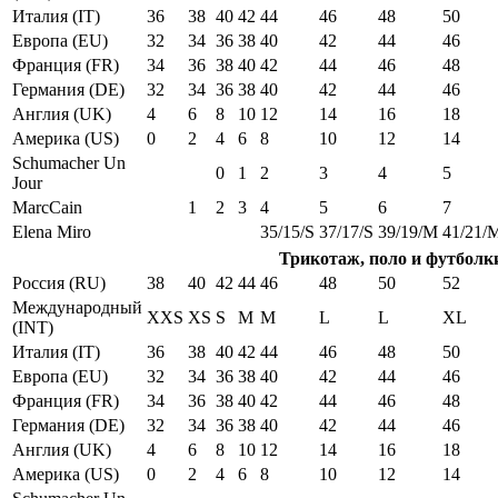
Италия (IT)
36
38
40
42
44
46
48
50
Европа (EU)
32
34
36
38
40
42
44
46
Франция (FR)
34
36
38
40
42
44
46
48
Германия (DE)
32
34
36
38
40
42
44
46
Англия (UK)
4
6
8
10
12
14
16
18
Америка (US)
0
2
4
6
8
10
12
14
Schumacher Un
0
1
2
3
4
5
Jour
MarcCain
1
2
3
4
5
6
7
Elena Miro
35/15/S
37/17/S
39/19/M
41/21/
Трикотаж, поло и футболк
Россия (RU)
38
40
42
44
46
48
50
52
Международный
XXS
XS
S
M
M
L
L
XL
(INT)
Италия (IT)
36
38
40
42
44
46
48
50
Европа (EU)
32
34
36
38
40
42
44
46
Франция (FR)
34
36
38
40
42
44
46
48
Германия (DE)
32
34
36
38
40
42
44
46
Англия (UK)
4
6
8
10
12
14
16
18
Америка (US)
0
2
4
6
8
10
12
14