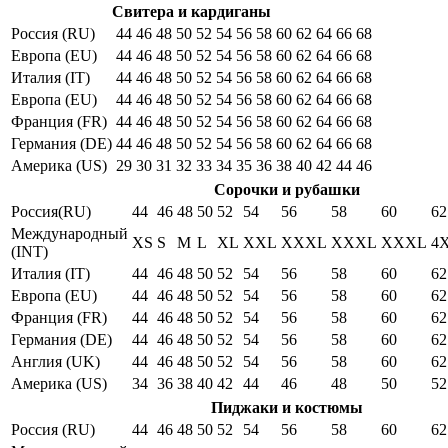
Свитера и кардиганы
Россия (RU)
44
46
48
50
52
54
56
58
60
62
64
66
68
Европа (EU)
44
46
48
50
52
54
56
58
60
62
64
66
68
Италия (IT)
44
46
48
50
52
54
56
58
60
62
64
66
68
Европа (EU)
44
46
48
50
52
54
56
58
60
62
64
66
68
Франция (FR)
44
46
48
50
52
54
56
58
60
62
64
66
68
Германия (DE)
44
46
48
50
52
54
56
58
60
62
64
66
68
Америка (US)
29
30
31
32
33
34
35
36
38
40
42
44
46
Сорочки и рубашки
Россия(RU)
44
46
48
50
52
54
56
58
60
62
Международный
XS
S
M
L
XL
XXL
XXXL
XXXL
XXXL
4
(INT)
Италия (IT)
44
46
48
50
52
54
56
58
60
62
Европа (EU)
44
46
48
50
52
54
56
58
60
62
Франция (FR)
44
46
48
50
52
54
56
58
60
62
Германия (DE)
44
46
48
50
52
54
56
58
60
62
Англия (UK)
44
46
48
50
52
54
56
58
60
62
Америка (US)
34
36
38
40
42
44
46
48
50
52
Пиджаки и костюмы
Россия (RU)
44
46
48
50
52
54
56
58
60
62