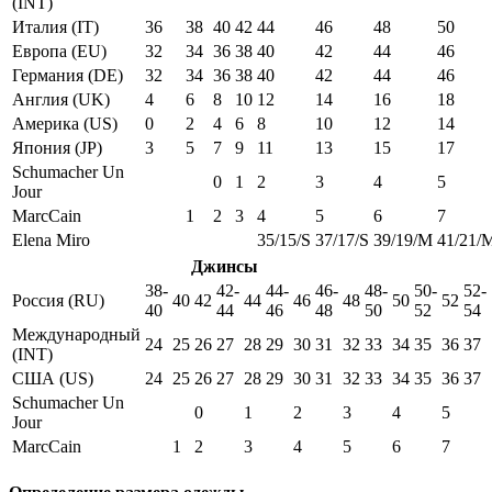
(INT)
Италия (IT)
36
38
40
42
44
46
48
50
Европа (EU)
32
34
36
38
40
42
44
46
Германия (DE)
32
34
36
38
40
42
44
46
Англия (UK)
4
6
8
10
12
14
16
18
Америка (US)
0
2
4
6
8
10
12
14
Япония (JP)
3
5
7
9
11
13
15
17
Schumacher Un
0
1
2
3
4
5
Jour
MarcCain
1
2
3
4
5
6
7
Elena Miro
35/15/S
37/17/S
39/19/M
41/21/
Джинсы
38-
42-
44-
46-
48-
50-
52-
Россия (RU)
40
42
44
46
48
50
52
40
44
46
48
50
52
54
Международный
24
25
26
27
28
29
30
31
32
33
34
35
36
37
(INT)
США (US)
24
25
26
27
28
29
30
31
32
33
34
35
36
37
Schumacher Un
0
1
2
3
4
5
Jour
MarcCain
1
2
3
4
5
6
7