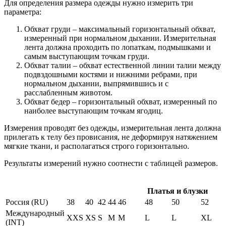
Для определения размера одежды нужно измерить три
параметра:
Обхват груди – максимальный горизонтальный обхват,
измеренный при нормальном дыхании. Измерительная
лента должна проходить по лопаткам, подмышками и
самым выступающим точкам груди.
Обхват талии – обхват естественной линии талии между
подвздошными костями и нижними ребрами, при
нормальном дыхании, выпрямившись и с
расслабленным животом.
Обхват бедер – горизонтальный обхват, измеренный по
наиболее выступающим точкам ягодиц.
Измерения проводят без одежды, измерительная лента должна
прилегать к телу без провисания, не деформируя натяжением
мягкие ткани, и располагаться строго горизонтально.
Результаты измерений нужно соотнести с таблицей размеров.
Платья и блузки
Россия (RU)
38
40
42
44
46
48
50
52
Международный
XXS
XS
S
M
M
L
L
XL
(INT)