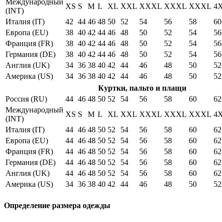
Международный
XS
S
M
L
XL
XXL
XXXL
XXXL
XXXL
4
(INT)
Италия (IT)
42
44
46
48
50
52
54
56
58
60
Европа (EU)
38
40
42
44
46
48
50
52
54
56
Франция (FR)
38
40
42
44
46
48
50
52
54
56
Германия (DE)
38
40
42
44
46
48
50
52
54
56
Англия (UK)
34
36
38
40
42
44
46
48
50
52
Америка (US)
34
36
38
40
42
44
46
48
50
52
Куртки, пальто и плащи
Россия (RU)
44
46
48
50
52
54
56
58
60
62
Международный
XS
S
M
L
XL
XXL
XXXL
XXXL
XXXL
4
(INT)
Италия (IT)
44
46
48
50
52
54
56
58
60
62
Европа (EU)
44
46
48
50
52
54
56
58
60
62
Франция (FR)
44
46
48
50
52
54
56
58
60
62
Германия (DE)
44
46
48
50
52
54
56
58
60
62
Англия (UK)
44
46
48
50
52
54
56
58
60
62
Америка (US)
34
36
38
40
42
44
46
48
50
52
Определение размера одежды