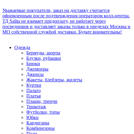
Уважаемые покупатели, заказ на доставку считается
оформленным после подтверждения оператором колл-центра.
ТД Salita не взимает предоплату, не работает через
посредников и доставляет заказы только в пределах Москвы и
МО собственной службой доставки. Будьте внимательны!
Одежда
Бермуды, шорты
Блузки, рубашки
Брюки
Джемперы
Джинсы
Жакеты, блейзеры, жилеты
Куртки
Пальто
Платья
Плащи, тренчи
Трикотаж
Футболки, топы
Юбки
Кардиганы
Комбинезоны
Поло