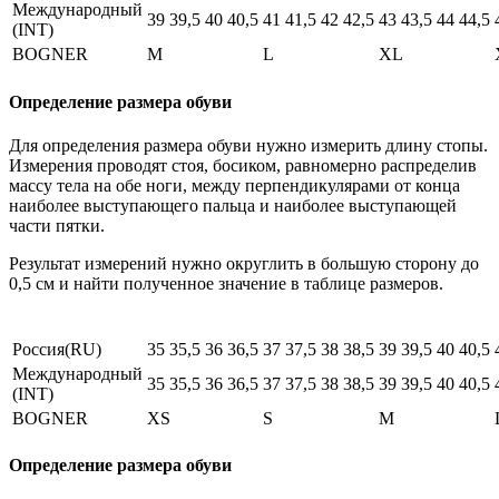
Международный
39
39,5
40
40,5
41
41,5
42
42,5
43
43,5
44
44,5
(INT)
BOGNER
M
L
XL
Определение размера обуви
Для определения размера обуви нужно измерить длину стопы.
Измерения проводят стоя, босиком, равномерно распределив
массу тела на обе ноги, между перпендикулярами от конца
наиболее выступающего пальца и наиболее выступающей
части пятки.
Результат измерений нужно округлить в большую сторону до
0,5 см и найти полученное значение в таблице размеров.
Россия(RU)
35
35,5
36
36,5
37
37,5
38
38,5
39
39,5
40
40,5
Международный
35
35,5
36
36,5
37
37,5
38
38,5
39
39,5
40
40,5
(INT)
BOGNER
XS
S
M
Определение размера обуви