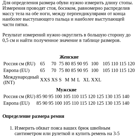
Для определения размера обуви нужно измерить длину стопы.
Измерения проводят стоя, босиком, равномерно распределив
массу тела на обе ноги, между перпендикулярами от конца
наиболее выступающего пальца и наиболее выступающей
части пятки.
Результат измерений нужно округлить в большую сторону до
0,5 см и найти полученное значение в таблице размеров.
Женские
Россия см (RU)
65
70
75
80
85
90
95
100
105
110
115
120
Европа (EU)
65
70
75
80
85
90
95
100
105
110
115
120
Международный
XXS
XS
S
M
M
L
XL
XXL
(INT)
Мужские
Россия см (RU)
85
90
95
100
105
110
115
120
125
130
135
140
Европа (EU)
85
90
95
100
105
110
115
120
125
130
135
140
Определение размера ремня
Измерить обхват пояса ваших брюк швейным
сантиметром или рулеткой и купить ремень на 3-5