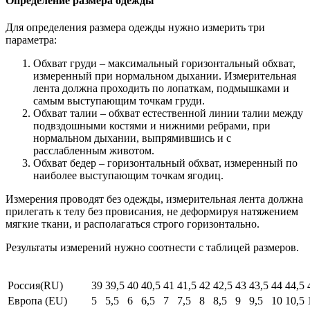
Определение размера одежды
Для определения размера одежды нужно измерить три
параметра:
Обхват груди – максимальный горизонтальный обхват,
измеренный при нормальном дыхании. Измерительная
лента должна проходить по лопаткам, подмышками и
самым выступающим точкам груди.
Обхват талии – обхват естественной линии талии между
подвздошными костями и нижними ребрами, при
нормальном дыхании, выпрямившись и с
расслабленным животом.
Обхват бедер – горизонтальный обхват, измеренный по
наиболее выступающим точкам ягодиц.
Измерения проводят без одежды, измерительная лента должна
прилегать к телу без провисания, не деформируя натяжением
мягкие ткани, и располагаться строго горизонтально.
Результаты измерений нужно соотнести с таблицей размеров.
Россия(RU)
39
39,5
40
40,5
41
41,5
42
42,5
43
43,5
44
44,5
Европа (EU)
5
5,5
6
6,5
7
7,5
8
8,5
9
9,5
10
10,5