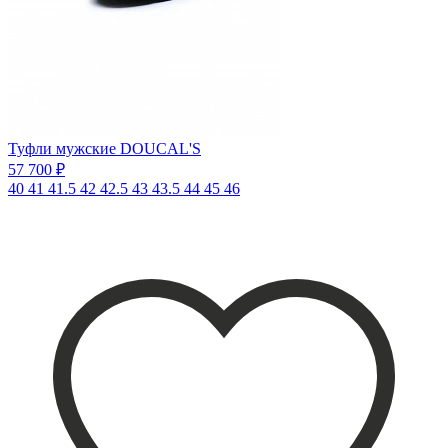
Туфли мужские DOUCAL'S
57 700 ₽
40
41
41.5
42
42.5
43
43.5
44
45
46