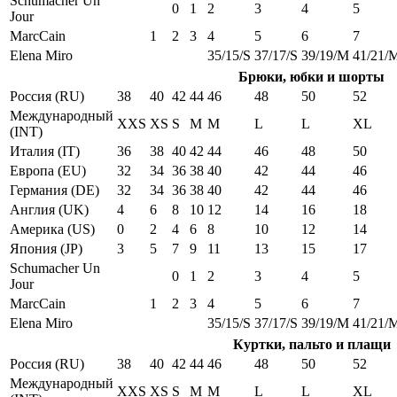
Schumacher Un
0
1
2
3
4
5
Jour
MarcCain
1
2
3
4
5
6
7
Elena Miro
35/15/S
37/17/S
39/19/M
41/21/
Брюки, юбки и шорты
Россия (RU)
38
40
42
44
46
48
50
52
Международный
XXS
XS
S
M
M
L
L
XL
(INT)
Италия (IT)
36
38
40
42
44
46
48
50
Европа (EU)
32
34
36
38
40
42
44
46
Германия (DE)
32
34
36
38
40
42
44
46
Англия (UK)
4
6
8
10
12
14
16
18
Америка (US)
0
2
4
6
8
10
12
14
Япония (JP)
3
5
7
9
11
13
15
17
Schumacher Un
0
1
2
3
4
5
Jour
MarcCain
1
2
3
4
5
6
7
Elena Miro
35/15/S
37/17/S
39/19/M
41/21/
Куртки, пальто и плащи
Россия (RU)
38
40
42
44
46
48
50
52
Международный
XXS
XS
S
M
M
L
L
XL