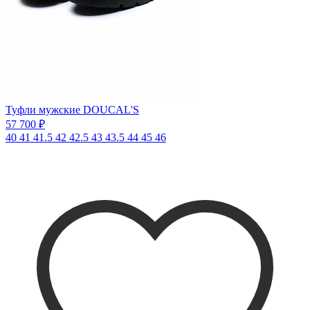
Туфли мужские DOUCAL'S
57 700 ₽
40
41
41.5
42
42.5
43
43.5
44
45
46