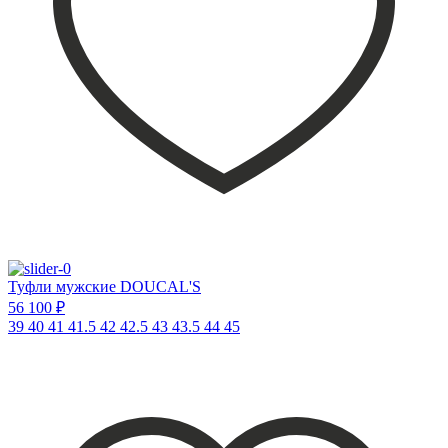
Туфли мужские DOUCAL'S
56 100 ₽
39
40
41
41.5
42
42.5
43
43.5
44
45