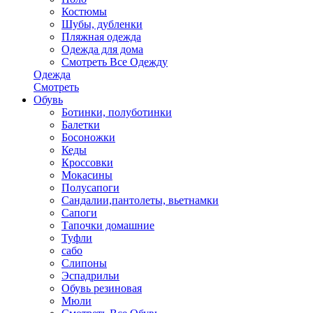
Костюмы
Шубы, дубленки
Пляжная одежда
Одежда для дома
Смотреть Все Одежду
Одежда
Смотреть
Обувь
Ботинки, полуботинки
Балетки
Босоножки
Кеды
Кроссовки
Мокасины
Полусапоги
Сандалии,пантолеты, вьетнамки
Сапоги
Тапочки домашние
Туфли
сабо
Слипоны
Эспадрильи
Обувь резиновая
Мюли