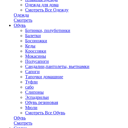
Одежда для дома
Смотреть Все Одежду
Одежда
Смотреть
Обувь
Ботинки, полуботинки
Балетки
Босоножки
Кеды
Кроссовки
Мокасины
Полусапоги
Сандалии,пантолеты, вьетнамки
Сапоги
Тапочки домашние
Туфли
сабо
Слипоны
Эспадрильи
Обувь резиновая
Мюли
Смотреть Все Обувь
Обувь
Смотреть