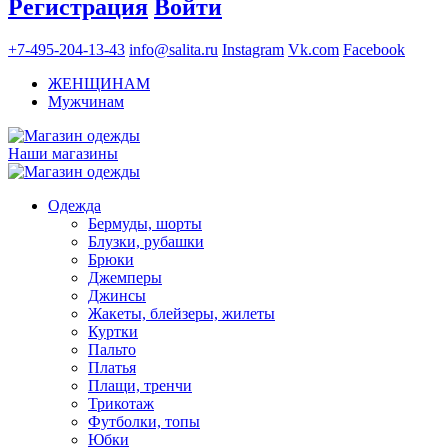
Регистрация
Войти
+7-495-204-13-43
info@salita.ru
Instagram
Vk.com
Facebook
ЖЕНЩИНАМ
Мужчинам
Наши магазины
Одежда
Бермуды, шорты
Блузки, рубашки
Брюки
Джемперы
Джинсы
Жакеты, блейзеры, жилеты
Куртки
Пальто
Платья
Плащи, тренчи
Трикотаж
Футболки, топы
Юбки