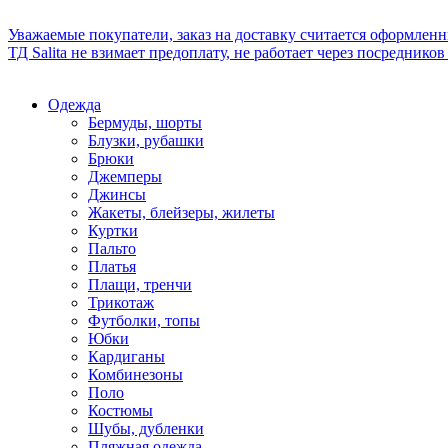
Уважаемые покупатели, заказ на доставку считается оформлен
ТД Salita не взимает предоплату, не работает через посредник
Одежда
Бермуды, шорты
Блузки, рубашки
Брюки
Джемперы
Джинсы
Жакеты, блейзеры, жилеты
Куртки
Пальто
Платья
Плащи, тренчи
Трикотаж
Футболки, топы
Юбки
Кардиганы
Комбинезоны
Поло
Костюмы
Шубы, дубленки
Пляжная одежда