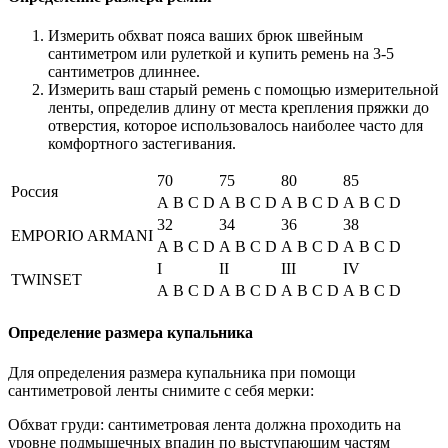
Измерить обхват пояса ваших брюк швейным
сантиметром или рулеткой и купить ремень на 3-5
сантиметров длиннее.
Измерить ваш старый ремень с помощью измерительной
ленты, определив длину от места крепления пряжки до
отверстия, которое использовалось наиболее часто для
комфортного застегивания.
70
75
80
85
Россия
A
B
C
D
A
B
C
D
A
B
C
D
A
B
C
D
32
34
36
38
EMPORIO ARMANI
A
B
C
D
A
B
C
D
A
B
C
D
A
B
C
D
I
II
III
IV
TWINSET
A
B
C
D
A
B
C
D
A
B
C
D
A
B
C
D
Определение размера купальника
Для определения размера купальника при помощи
сантиметровой ленты снимите с себя мерки:
Обхват груди: сантиметровая лента должна проходить на
уровне подмышечных впадин по выступающим частям