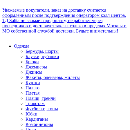
Уважаемые покупатели, заказ на доставку считается
оформленным после подтверждения оператором колл-центра.
ТД Salita не взимает предоплату, не работает через
посредников и доставляет заказы только в пределах Москвы и
МО собственной службой доставки. Будьте внимательны!
Одежда
Бермуды, шорты
Блузки, рубашки
Брюки
Джемперы
Джинсы
Жакеты, блейзеры, жилеты
Куртки
Пальто
Платья
Плащи, тренчи
Трикотаж
Футболки, топы
Юбки
Кардиганы
Комбинезоны
Поло