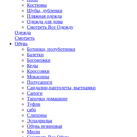
Костюмы
Шубы, дубленки
Пляжная одежда
Одежда для дома
Смотреть Все Одежду
Одежда
Смотреть
Обувь
Ботинки, полуботинки
Балетки
Босоножки
Кеды
Кроссовки
Мокасины
Полусапоги
Сандалии,пантолеты, вьетнамки
Сапоги
Тапочки домашние
Туфли
сабо
Слипоны
Эспадрильи
Обувь резиновая
Мюли