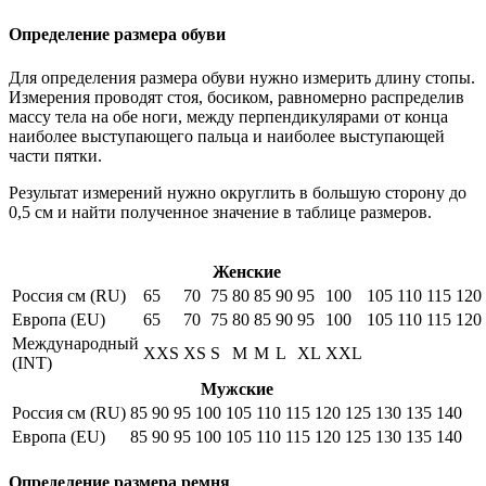
Определение размера обуви
Для определения размера обуви нужно измерить длину стопы.
Измерения проводят стоя, босиком, равномерно распределив
массу тела на обе ноги, между перпендикулярами от конца
наиболее выступающего пальца и наиболее выступающей
части пятки.
Результат измерений нужно округлить в большую сторону до
0,5 см и найти полученное значение в таблице размеров.
Женские
Россия см (RU)
65
70
75
80
85
90
95
100
105
110
115
120
Европа (EU)
65
70
75
80
85
90
95
100
105
110
115
120
Международный
XXS
XS
S
M
M
L
XL
XXL
(INT)
Мужские
Россия см (RU)
85
90
95
100
105
110
115
120
125
130
135
140
Европа (EU)
85
90
95
100
105
110
115
120
125
130
135
140
Определение размера ремня