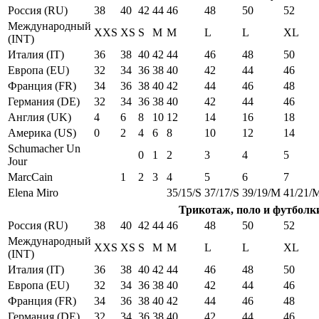
Россия (RU)
38
40
42
44
46
48
50
52
Международный
XXS
XS
S
M
M
L
L
XL
(INT)
Италия (IT)
36
38
40
42
44
46
48
50
Европа (EU)
32
34
36
38
40
42
44
46
Франция (FR)
34
36
38
40
42
44
46
48
Германия (DE)
32
34
36
38
40
42
44
46
Англия (UK)
4
6
8
10
12
14
16
18
Америка (US)
0
2
4
6
8
10
12
14
Schumacher Un
0
1
2
3
4
5
Jour
MarcCain
1
2
3
4
5
6
7
Elena Miro
35/15/S
37/17/S
39/19/M
41/21/
Трикотаж, поло и футболк
Россия (RU)
38
40
42
44
46
48
50
52
Международный
XXS
XS
S
M
M
L
L
XL
(INT)
Италия (IT)
36
38
40
42
44
46
48
50
Европа (EU)
32
34
36
38
40
42
44
46
Франция (FR)
34
36
38
40
42
44
46
48
Германия (DE)
32
34
36
38
40
42
44
46