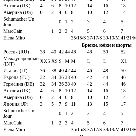
Англия (UK)
4
6
8
10
12
14
16
18
Америка (US)
0
2
4
6
8
10
12
14
Schumacher Un
0
1
2
3
4
5
Jour
MarcCain
1
2
3
4
5
6
7
Elena Miro
35/15/S
37/17/S
39/19/M
41/21/
Брюки, юбки и шорты
Россия (RU)
38
40
42
44
46
48
50
52
Международный
XXS
XS
S
M
M
L
L
XL
(INT)
Италия (IT)
36
38
40
42
44
46
48
50
Европа (EU)
32
34
36
38
40
42
44
46
Германия (DE)
32
34
36
38
40
42
44
46
Англия (UK)
4
6
8
10
12
14
16
18
Америка (US)
0
2
4
6
8
10
12
14
Япония (JP)
3
5
7
9
11
13
15
17
Schumacher Un
0
1
2
3
4
5
Jour
MarcCain
1
2
3
4
5
6
7
Elena Miro
35/15/S
37/17/S
39/19/M
41/21/