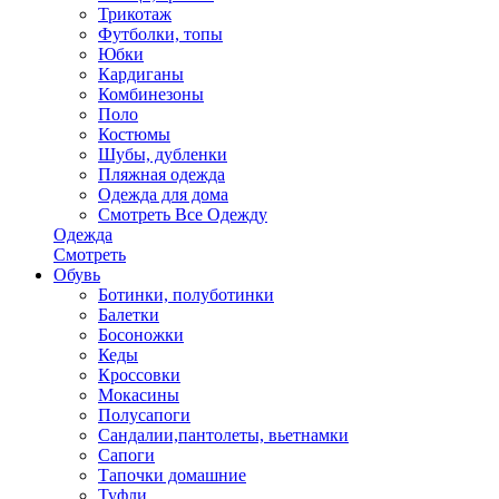
Трикотаж
Футболки, топы
Юбки
Кардиганы
Комбинезоны
Поло
Костюмы
Шубы, дубленки
Пляжная одежда
Одежда для дома
Смотреть Все Одежду
Одежда
Смотреть
Обувь
Ботинки, полуботинки
Балетки
Босоножки
Кеды
Кроссовки
Мокасины
Полусапоги
Сандалии,пантолеты, вьетнамки
Сапоги
Тапочки домашние
Туфли