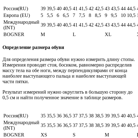
Россия(RU)
39
39,5
40
40,5
41
41,5
42
42,5
43
43,5
44
44,5
Европа (EU)
5
5,5
6
6,5
7
7,5
8
8,5
9
9,5
10
10,5
Международный
39
39,5
40
40,5
41
41,5
42
42,5
43
43,5
44
44,5
(INT)
BOGNER
M
L
XL
Определение размера обуви
Для определения размера обуви нужно измерить длину стопы.
Измерения проводят стоя, босиком, равномерно распределив
массу тела на обе ноги, между перпендикулярами от конца
наиболее выступающего пальца и наиболее выступающей
части пятки.
Результат измерений нужно округлить в большую сторону до
0,5 см и найти полученное значение в таблице размеров.
Россия(RU)
35
35,5
36
36,5
37
37,5
38
38,5
39
39,5
40
40,5
Международный
35
35,5
36
36,5
37
37,5
38
38,5
39
39,5
40
40,5
(INT)
BOGNER
XS
S
M