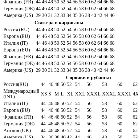
Франция (FR)
44
46
48
50
52
54
56
58
60
62
64
66
68
Германия (DE)
44
46
48
50
52
54
56
58
60
62
64
66
68
Америка (US)
29
30
31
32
33
34
35
36
38
40
42
44
46
Свитера и кардиганы
Россия (RU)
44
46
48
50
52
54
56
58
60
62
64
66
68
Европа (EU)
44
46
48
50
52
54
56
58
60
62
64
66
68
Италия (IT)
44
46
48
50
52
54
56
58
60
62
64
66
68
Европа (EU)
44
46
48
50
52
54
56
58
60
62
64
66
68
Франция (FR)
44
46
48
50
52
54
56
58
60
62
64
66
68
Германия (DE)
44
46
48
50
52
54
56
58
60
62
64
66
68
Америка (US)
29
30
31
32
33
34
35
36
38
40
42
44
46
Сорочки и рубашки
Россия(RU)
44
46
48
50
52
54
56
58
60
62
Международный
XS
S
M
L
XL
XXL
XXXL
XXXL
XXXL
4
(INT)
Италия (IT)
44
46
48
50
52
54
56
58
60
62
Европа (EU)
44
46
48
50
52
54
56
58
60
62
Франция (FR)
44
46
48
50
52
54
56
58
60
62
Германия (DE)
44
46
48
50
52
54
56
58
60
62
Англия (UK)
44
46
48
50
52
54
56
58
60
62
Америка (US)
34
36
38
40
42
44
46
48
50
52