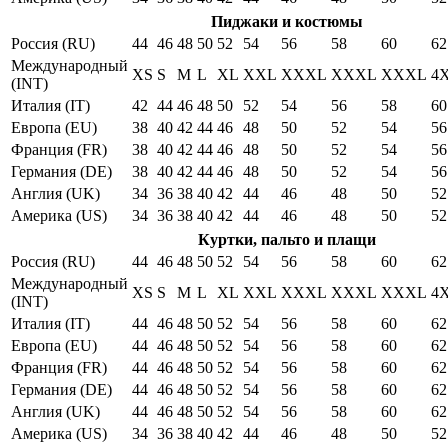
Пиджаки и костюмы
Россия (RU)
44
46
48
50
52
54
56
58
60
62
Международный
XS
S
M
L
XL
XXL
XXXL
XXXL
XXXL
4
(INT)
Италия (IT)
42
44
46
48
50
52
54
56
58
60
Европа (EU)
38
40
42
44
46
48
50
52
54
56
Франция (FR)
38
40
42
44
46
48
50
52
54
56
Германия (DE)
38
40
42
44
46
48
50
52
54
56
Англия (UK)
34
36
38
40
42
44
46
48
50
52
Америка (US)
34
36
38
40
42
44
46
48
50
52
Куртки, пальто и плащи
Россия (RU)
44
46
48
50
52
54
56
58
60
62
Международный
XS
S
M
L
XL
XXL
XXXL
XXXL
XXXL
4
(INT)
Италия (IT)
44
46
48
50
52
54
56
58
60
62
Европа (EU)
44
46
48
50
52
54
56
58
60
62
Франция (FR)
44
46
48
50
52
54
56
58
60
62
Германия (DE)
44
46
48
50
52
54
56
58
60
62
Англия (UK)
44
46
48
50
52
54
56
58
60
62
Америка (US)
34
36
38
40
42
44
46
48
50
52