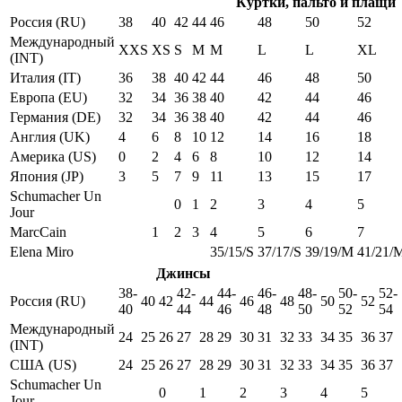
Куртки, пальто и плащи
Россия (RU)
38
40
42
44
46
48
50
52
Международный
XXS
XS
S
M
M
L
L
XL
(INT)
Италия (IT)
36
38
40
42
44
46
48
50
Европа (EU)
32
34
36
38
40
42
44
46
Германия (DE)
32
34
36
38
40
42
44
46
Англия (UK)
4
6
8
10
12
14
16
18
Америка (US)
0
2
4
6
8
10
12
14
Япония (JP)
3
5
7
9
11
13
15
17
Schumacher Un
0
1
2
3
4
5
Jour
MarcCain
1
2
3
4
5
6
7
Elena Miro
35/15/S
37/17/S
39/19/M
41/21/
Джинсы
38-
42-
44-
46-
48-
50-
52-
Россия (RU)
40
42
44
46
48
50
52
40
44
46
48
50
52
54
Международный
24
25
26
27
28
29
30
31
32
33
34
35
36
37
(INT)
США (US)
24
25
26
27
28
29
30
31
32
33
34
35
36
37
Schumacher Un
0
1
2
3
4
5
Jour