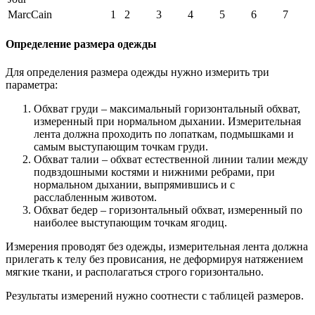
MarcCain
1
2
3
4
5
6
7
Определение размера одежды
Для определения размера одежды нужно измерить три
параметра:
Обхват груди – максимальный горизонтальный обхват,
измеренный при нормальном дыхании. Измерительная
лента должна проходить по лопаткам, подмышками и
самым выступающим точкам груди.
Обхват талии – обхват естественной линии талии между
подвздошными костями и нижними ребрами, при
нормальном дыхании, выпрямившись и с
расслабленным животом.
Обхват бедер – горизонтальный обхват, измеренный по
наиболее выступающим точкам ягодиц.
Измерения проводят без одежды, измерительная лента должна
прилегать к телу без провисания, не деформируя натяжением
мягкие ткани, и располагаться строго горизонтально.
Результаты измерений нужно соотнести с таблицей размеров.