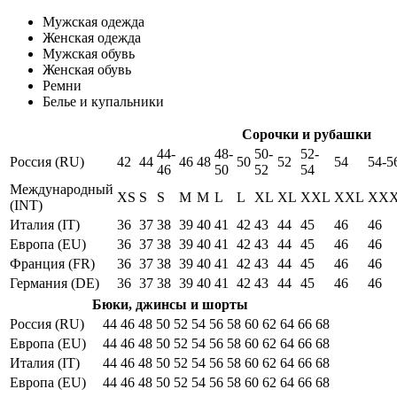
Мужская одежда
Женская одежда
Мужская обувь
Женская обувь
Ремни
Белье и купальники
Сорочки и рубашки
44-
48-
50-
52-
Россия (RU)
42
44
46
48
50
52
54
54-5
46
50
52
54
Международный
XS
S
S
M
M
L
L
XL
XL
XXL
XXL
XX
(INT)
Италия (IT)
36
37
38
39
40
41
42
43
44
45
46
46
Европа (EU)
36
37
38
39
40
41
42
43
44
45
46
46
Франция (FR)
36
37
38
39
40
41
42
43
44
45
46
46
Германия (DE)
36
37
38
39
40
41
42
43
44
45
46
46
Бюки, джинсы и шорты
Россия (RU)
44
46
48
50
52
54
56
58
60
62
64
66
68
Европа (EU)
44
46
48
50
52
54
56
58
60
62
64
66
68
Италия (IT)
44
46
48
50
52
54
56
58
60
62
64
66
68
Европа (EU)
44
46
48
50
52
54
56
58
60
62
64
66
68