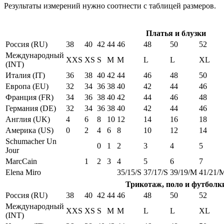
Результаты измерений нужно соотнести с таблицей размеров.
Платья и блузки
Россия (RU)
38
40
42
44
46
48
50
52
Международный
XXS
XS
S
M
M
L
L
XL
(INT)
Италия (IT)
36
38
40
42
44
46
48
50
Европа (EU)
32
34
36
38
40
42
44
46
Франция (FR)
34
36
38
40
42
44
46
48
Германия (DE)
32
34
36
38
40
42
44
46
Англия (UK)
4
6
8
10
12
14
16
18
Америка (US)
0
2
4
6
8
10
12
14
Schumacher Un
0
1
2
3
4
5
Jour
MarcCain
1
2
3
4
5
6
7
Elena Miro
35/15/S
37/17/S
39/19/M
41/21/
Трикотаж, поло и футболк
Россия (RU)
38
40
42
44
46
48
50
52
Международный
XXS
XS
S
M
M
L
L
XL
(INT)