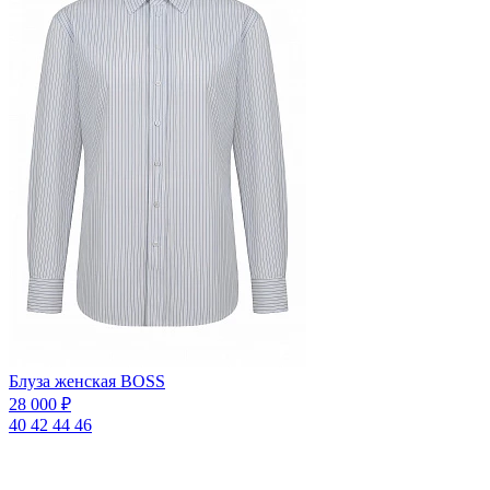
Блуза женская BOSS
28 000 ₽
40
42
44
46