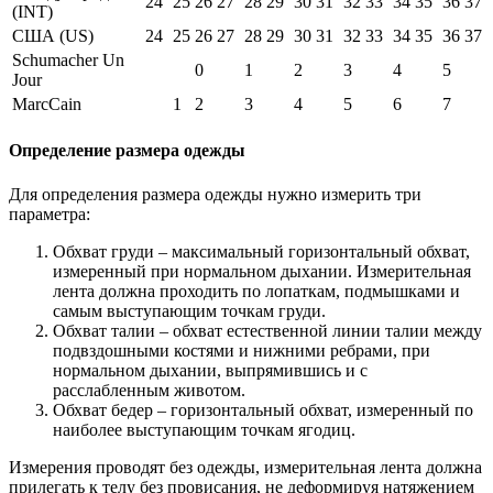
24
25
26
27
28
29
30
31
32
33
34
35
36
37
(INT)
США (US)
24
25
26
27
28
29
30
31
32
33
34
35
36
37
Schumacher Un
0
1
2
3
4
5
Jour
MarcCain
1
2
3
4
5
6
7
Определение размера одежды
Для определения размера одежды нужно измерить три
параметра:
Обхват груди – максимальный горизонтальный обхват,
измеренный при нормальном дыхании. Измерительная
лента должна проходить по лопаткам, подмышками и
самым выступающим точкам груди.
Обхват талии – обхват естественной линии талии между
подвздошными костями и нижними ребрами, при
нормальном дыхании, выпрямившись и с
расслабленным животом.
Обхват бедер – горизонтальный обхват, измеренный по
наиболее выступающим точкам ягодиц.
Измерения проводят без одежды, измерительная лента должна
прилегать к телу без провисания, не деформируя натяжением