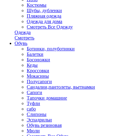
Костюмы
Шубы, дубленки
Пляжная одежда
Одежда для дома
Смотреть Все Одежду
Одежда
Смотреть
Обувь
Ботинки, полуботинки
Балетки
Босоножки
Кеды
Кроссовки
Мокасины
Полусапоги
Сандалии,пантолеты, вьетнамки
Сапоги
Тапочки домашние
Туфли
сабо
Слипоны
Эспадрильи
Обувь резиновая
Мюли