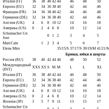
Италия (IT)
36
38
40
42
44
46
48
50
Европа (EU)
32
34
36
38
40
42
44
46
Франция (FR)
34
36
38
40
42
44
46
48
Германия (DE)
32
34
36
38
40
42
44
46
Англия (UK)
4
6
8
10
12
14
16
18
Америка (US)
0
2
4
6
8
10
12
14
Schumacher Un
0
1
2
3
4
5
Jour
MarcCain
1
2
3
4
5
6
7
Elena Miro
35/15/S
37/17/S
39/19/M
41/21/
Брюки, юбки и шорты
Россия (RU)
38
40
42
44
46
48
50
52
Международный
XXS
XS
S
M
M
L
L
XL
(INT)
Италия (IT)
36
38
40
42
44
46
48
50
Европа (EU)
32
34
36
38
40
42
44
46
Германия (DE)
32
34
36
38
40
42
44
46
Англия (UK)
4
6
8
10
12
14
16
18
Америка (US)
0
2
4
6
8
10
12
14
Япония (JP)
3
5
7
9
11
13
15
17
Schumacher Un
0
1
2
3
4
5