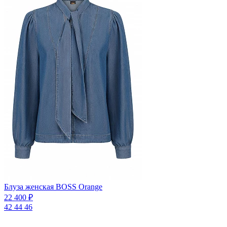
Блуза женская BOSS Orange
22 400 ₽
42
44
46