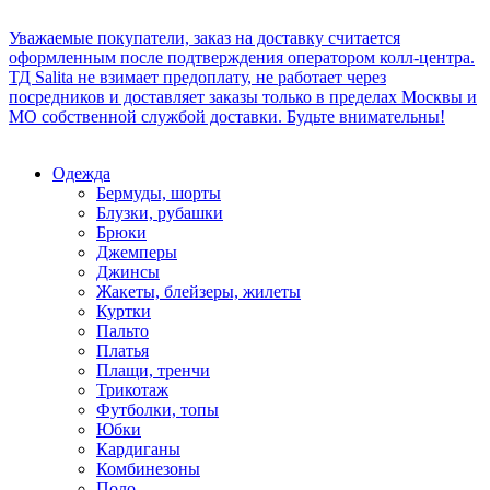
Уважаемые покупатели, заказ на доставку считается
оформленным после подтверждения оператором колл-центра.
ТД Salita не взимает предоплату, не работает через
посредников и доставляет заказы только в пределах Москвы и
МО собственной службой доставки. Будьте внимательны!
Одежда
Бермуды, шорты
Блузки, рубашки
Брюки
Джемперы
Джинсы
Жакеты, блейзеры, жилеты
Куртки
Пальто
Платья
Плащи, тренчи
Трикотаж
Футболки, топы
Юбки
Кардиганы
Комбинезоны
Поло