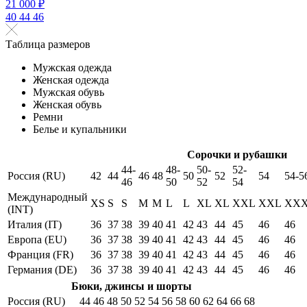
21 000 ₽
40
44
46
Таблица размеров
Мужская одежда
Женская одежда
Мужская обувь
Женская обувь
Ремни
Белье и купальники
Сорочки и рубашки
44-
48-
50-
52-
Россия (RU)
42
44
46
48
50
52
54
54-5
46
50
52
54
Международный
XS
S
S
M
M
L
L
XL
XL
XXL
XXL
XX
(INT)
Италия (IT)
36
37
38
39
40
41
42
43
44
45
46
46
Европа (EU)
36
37
38
39
40
41
42
43
44
45
46
46
Франция (FR)
36
37
38
39
40
41
42
43
44
45
46
46
Германия (DE)
36
37
38
39
40
41
42
43
44
45
46
46
Бюки, джинсы и шорты
Россия (RU)
44
46
48
50
52
54
56
58
60
62
64
66
68