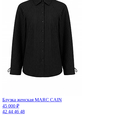
Блузка женская MARC CAIN
45 000 ₽
42
44
46
48