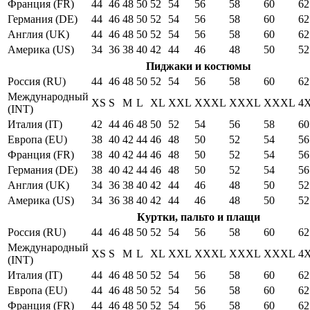
Франция (FR)
44
46
48
50
52
54
56
58
60
62
Германия (DE)
44
46
48
50
52
54
56
58
60
62
Англия (UK)
44
46
48
50
52
54
56
58
60
62
Америка (US)
34
36
38
40
42
44
46
48
50
52
Пиджаки и костюмы
Россия (RU)
44
46
48
50
52
54
56
58
60
62
Международный
XS
S
M
L
XL
XXL
XXXL
XXXL
XXXL
4
(INT)
Италия (IT)
42
44
46
48
50
52
54
56
58
60
Европа (EU)
38
40
42
44
46
48
50
52
54
56
Франция (FR)
38
40
42
44
46
48
50
52
54
56
Германия (DE)
38
40
42
44
46
48
50
52
54
56
Англия (UK)
34
36
38
40
42
44
46
48
50
52
Америка (US)
34
36
38
40
42
44
46
48
50
52
Куртки, пальто и плащи
Россия (RU)
44
46
48
50
52
54
56
58
60
62
Международный
XS
S
M
L
XL
XXL
XXXL
XXXL
XXXL
4
(INT)
Италия (IT)
44
46
48
50
52
54
56
58
60
62
Европа (EU)
44
46
48
50
52
54
56
58
60
62
Франция (FR)
44
46
48
50
52
54
56
58
60
62