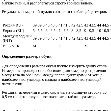
мягкие ткани, и располагаться строго горизонтально.
Результаты измерений нужно соотнести с таблицей размеров.
Россия(RU)
39
39,5
40
40,5
41
41,5
42
42,5
43
43,5
44
44,5
Европа (EU)
5
5,5
6
6,5
7
7,5
8
8,5
9
9,5
10
10,5
Международный
39
39,5
40
40,5
41
41,5
42
42,5
43
43,5
44
44,5
(INT)
BOGNER
M
L
XL
Определение размера обуви
Для определения размера обуви нужно измерить длину стопы.
Измерения проводят стоя, босиком, равномерно распределив
массу тела на обе ноги, между перпендикулярами от конца
наиболее выступающего пальца и наиболее выступающей
части пятки.
Результат измерений нужно округлить в большую сторону до
0,5 см и найти полученное значение в таблице размеров.