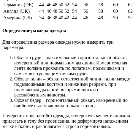
Германия (DE)
44
46
48
50
52
54
56
58
60
62
Англия (UK)
44
46
48
50
52
54
56
58
60
62
Америка (US)
34
36
38
40
42
44
46
48
50
52
Определение размера одежды
Для определения размера одежды нужно измерить три
параметра:
Обхват груди – максимальный горизонтальный обхват,
измеренный при нормальном дыхании. Измерительная
лента должна проходить по лопаткам, подмышками и
самым выступающим точкам груди.
Обхват талии – обхват естественной линии талии между
подвздошными костями и нижними ребрами, при
нормальном дыхании, выпрямившись и с
расслабленным животом.
Обхват бедер – горизонтальный обхват, измеренный по
наиболее выступающим точкам ягодиц.
Измерения проводят без одежды, измерительная лента должна
прилегать к телу без провисания, не деформируя натяжением
мягкие ткани, и располагаться строго горизонтально.