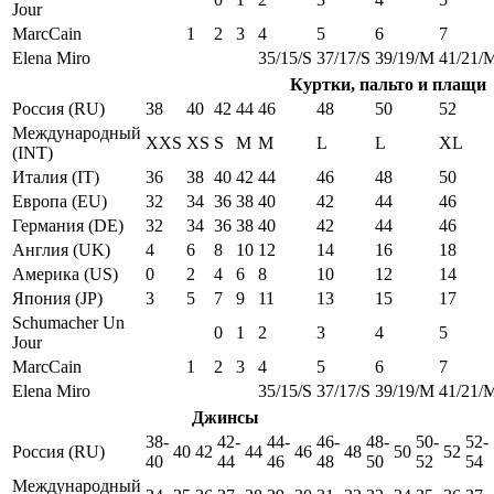
Jour
MarcCain
1
2
3
4
5
6
7
Elena Miro
35/15/S
37/17/S
39/19/M
41/21/
Куртки, пальто и плащи
Россия (RU)
38
40
42
44
46
48
50
52
Международный
XXS
XS
S
M
M
L
L
XL
(INT)
Италия (IT)
36
38
40
42
44
46
48
50
Европа (EU)
32
34
36
38
40
42
44
46
Германия (DE)
32
34
36
38
40
42
44
46
Англия (UK)
4
6
8
10
12
14
16
18
Америка (US)
0
2
4
6
8
10
12
14
Япония (JP)
3
5
7
9
11
13
15
17
Schumacher Un
0
1
2
3
4
5
Jour
MarcCain
1
2
3
4
5
6
7
Elena Miro
35/15/S
37/17/S
39/19/M
41/21/
Джинсы
38-
42-
44-
46-
48-
50-
52-
Россия (RU)
40
42
44
46
48
50
52
40
44
46
48
50
52
54
Международный