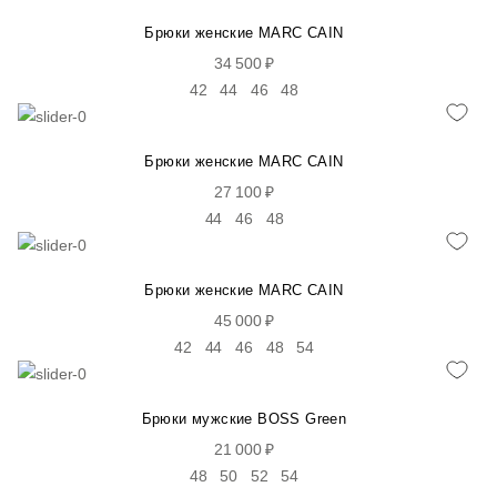
56
58
60
62
64
66
68
Брюки женские MARC CAIN
56
58
60
62
64
66
68
34 500 ₽
46
48
50
52
54
60
62
42
44
46
48
Брюки женские MARC CAIN
27 100 ₽
44
46
48
Брюки женские MARC CAIN
45 000 ₽
42
44
46
48
54
Брюки мужские BOSS Green
21 000 ₽
48
50
52
54