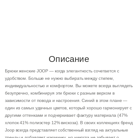
56
58
60
62
64
66
68
35
36
38
40
42
44
46
56
58
60
62
64
66
68
XXXL
XXXL
XXXL
4XL
4XL
5XL
5XL
Описание
56
58
60
62
64
66
68
56
58
60
62
64
66
68
Брюки женские JOOP — когда элегантность сочетается с
удобством. Больше не нужно выбирать между стилем,
56
58
60
62
64
66
68
индивидуальностью и комфортом. Вы можете всегда выглядеть
56
58
60
62
64
66
68
безупречно, комбинируя эти брюки с разным верхом в
56
58
60
62
64
66
68
зависимости от повода и настроения. Синий в этом плане —
один из самых удачных цветов, который хорошо гармонирует с
46
48
50
52
54
60
62
другими оттенками и подчеркивает фактуру материала (47%
хлопок 41% полиэстер 12% вискоза). В своих коллекциях бренд
Joop всегда представляет собственный взгляд на актуальные
56
58
60
62
64
66
68
тренды и добавляет изюминку, но никогда не забывает о