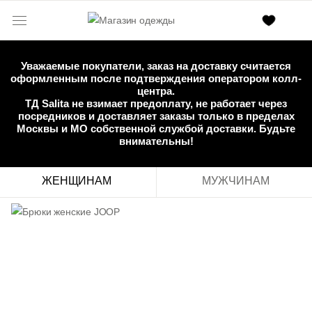
Уважаемые покупатели, заказ на доставку считается
оформленным после подтверждения оператором колл-
центра.
нская обувь
Ремни
Белье и купальники
ТД Salita не взимает предоплату, не работает через
посредников и доставляет заказы только в пределах
Москвы и МО собственной службой доставки. Будьте
внимательны!
50
50-52
52
52-54
54
54-56
56
56-58
58
58-60
60
ЖЕНЩИНАМ
МУЖЧИНАМ
L
XL
XL
XXL
XXL
XXXL
XXXL
4XL
4XL
5XL
5X
42
43
44
45
46
46
48
50
52
54
54
42
43
44
45
46
46
48
50
52
54
54
42
43
44
45
46
46
48
50
52
54
54
42
43
44
45
46
46
48
50
52
54
54