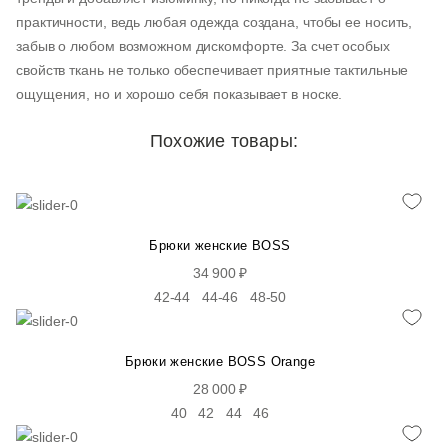
XXXL
XXXL
XXXL
4XL
4XL
5XL
5XL
практичности, ведь любая одежда создана, чтобы ее носить,
забыв о любом возможном дискомфорте. За счет особых
54
56
58
60
62
64
66
свойств ткань не только обеспечивает приятные тактильные
50
52
54
56
58
60
62
ощущения, но и хорошо себя показывает в носке.
50
52
54
56
58
60
62
Похожие товары:
50
52
54
56
58
60
62
46
48
50
52
54
56
58
46
48
50
52
54
60
62
Брюки женские BOSS
34 900 ₽
56
58
60
62
64
66
68
42-44
44-46
48-50
XXXL
XXXL
XXXL
4XL
4XL
5XL
5XL
56
58
60
62
64
66
68
Брюки женские BOSS Orange
56
58
60
62
64
66
68
28 000 ₽
40
42
44
46
56
58
60
62
64
66
68