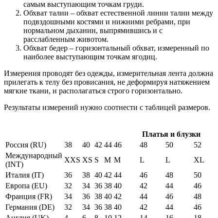
самым выступающим точкам груди.
Обхват талии – обхват естественной линии талии между
подвздошными костями и нижними ребрами, при
нормальном дыхании, выпрямившись и с
расслабленным животом.
Обхват бедер – горизонтальный обхват, измеренный по
наиболее выступающим точкам ягодиц.
Измерения проводят без одежды, измерительная лента должна
прилегать к телу без провисания, не деформируя натяжением
мягкие ткани, и располагаться строго горизонтально.
Результаты измерений нужно соотнести с таблицей размеров.
Платья и блузки
Россия (RU)
38
40
42
44
46
48
50
52
Международный
XXS
XS
S
M
M
L
L
XL
(INT)
Италия (IT)
36
38
40
42
44
46
48
50
Европа (EU)
32
34
36
38
40
42
44
46
Франция (FR)
34
36
38
40
42
44
46
48
Германия (DE)
32
34
36
38
40
42
44
46
Англия (UK)
4
6
8
10
12
14
16
18