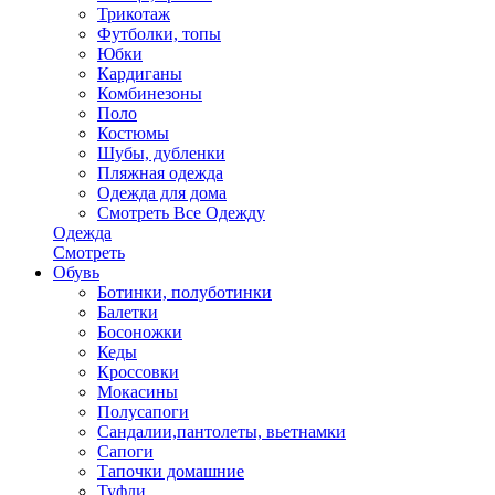
Трикотаж
Футболки, топы
Юбки
Кардиганы
Комбинезоны
Поло
Костюмы
Шубы, дубленки
Пляжная одежда
Одежда для дома
Смотреть Все Одежду
Одежда
Смотреть
Обувь
Ботинки, полуботинки
Балетки
Босоножки
Кеды
Кроссовки
Мокасины
Полусапоги
Сандалии,пантолеты, вьетнамки
Сапоги
Тапочки домашние
Туфли