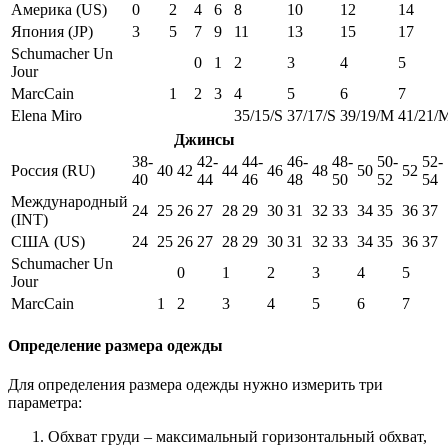
Америка (US)
0
2
4
6
8
10
12
14
Япония (JP)
3
5
7
9
11
13
15
17
Schumacher Un
0
1
2
3
4
5
Jour
MarcCain
1
2
3
4
5
6
7
Elena Miro
35/15/S
37/17/S
39/19/M
41/21/
Джинсы
38-
42-
44-
46-
48-
50-
52-
Россия (RU)
40
42
44
46
48
50
52
40
44
46
48
50
52
54
Международный
24
25
26
27
28
29
30
31
32
33
34
35
36
37
(INT)
США (US)
24
25
26
27
28
29
30
31
32
33
34
35
36
37
Schumacher Un
0
1
2
3
4
5
Jour
MarcCain
1
2
3
4
5
6
7
Определение размера одежды
Для определения размера одежды нужно измерить три
параметра:
Обхват груди – максимальный горизонтальный обхват,