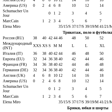
Америка (US)
0
2
4
6
8
10
12
14
Schumacher Un
0
1
2
3
4
5
Jour
MarcCain
1
2
3
4
5
6
7
Elena Miro
35/15/S
37/17/S
39/19/M
41/21/
Трикотаж, поло и футболк
Россия (RU)
38
40
42
44
46
48
50
52
Международный
XXS
XS
S
M
M
L
L
XL
(INT)
Италия (IT)
36
38
40
42
44
46
48
50
Европа (EU)
32
34
36
38
40
42
44
46
Франция (FR)
34
36
38
40
42
44
46
48
Германия (DE)
32
34
36
38
40
42
44
46
Англия (UK)
4
6
8
10
12
14
16
18
Америка (US)
0
2
4
6
8
10
12
14
Schumacher Un
0
1
2
3
4
5
Jour
MarcCain
1
2
3
4
5
6
7
Elena Miro
35/15/S
37/17/S
39/19/M
41/21/
Брюки, юбки и шорты