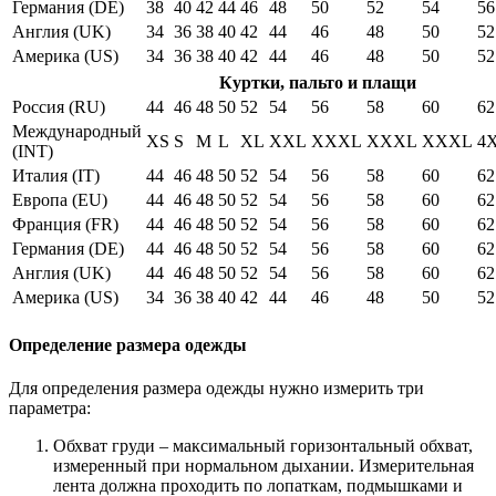
Германия (DE)
38
40
42
44
46
48
50
52
54
56
Англия (UK)
34
36
38
40
42
44
46
48
50
52
Америка (US)
34
36
38
40
42
44
46
48
50
52
Куртки, пальто и плащи
Россия (RU)
44
46
48
50
52
54
56
58
60
62
Международный
XS
S
M
L
XL
XXL
XXXL
XXXL
XXXL
4
(INT)
Италия (IT)
44
46
48
50
52
54
56
58
60
62
Европа (EU)
44
46
48
50
52
54
56
58
60
62
Франция (FR)
44
46
48
50
52
54
56
58
60
62
Германия (DE)
44
46
48
50
52
54
56
58
60
62
Англия (UK)
44
46
48
50
52
54
56
58
60
62
Америка (US)
34
36
38
40
42
44
46
48
50
52
Определение размера одежды
Для определения размера одежды нужно измерить три
параметра:
Обхват груди – максимальный горизонтальный обхват,
измеренный при нормальном дыхании. Измерительная
лента должна проходить по лопаткам, подмышками и