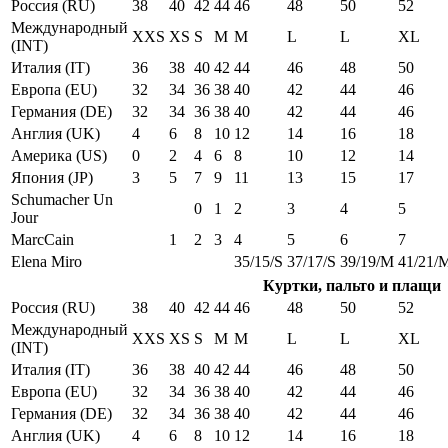
Россия (RU)
38
40
42
44
46
48
50
52
Международный
XXS
XS
S
M
M
L
L
XL
(INT)
Италия (IT)
36
38
40
42
44
46
48
50
Европа (EU)
32
34
36
38
40
42
44
46
Германия (DE)
32
34
36
38
40
42
44
46
Англия (UK)
4
6
8
10
12
14
16
18
Америка (US)
0
2
4
6
8
10
12
14
Япония (JP)
3
5
7
9
11
13
15
17
Schumacher Un
0
1
2
3
4
5
Jour
MarcCain
1
2
3
4
5
6
7
Elena Miro
35/15/S
37/17/S
39/19/M
41/21/
Куртки, пальто и плащи
Россия (RU)
38
40
42
44
46
48
50
52
Международный
XXS
XS
S
M
M
L
L
XL
(INT)
Италия (IT)
36
38
40
42
44
46
48
50
Европа (EU)
32
34
36
38
40
42
44
46
Германия (DE)
32
34
36
38
40
42
44
46
Англия (UK)
4
6
8
10
12
14
16
18