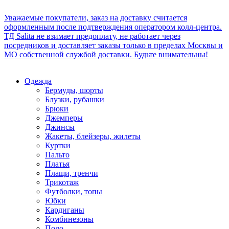
Уважаемые покупатели, заказ на доставку считается
оформленным после подтверждения оператором колл-центра.
ТД Salita не взимает предоплату, не работает через
посредников и доставляет заказы только в пределах Москвы и
МО собственной службой доставки. Будьте внимательны!
Одежда
Бермуды, шорты
Блузки, рубашки
Брюки
Джемперы
Джинсы
Жакеты, блейзеры, жилеты
Куртки
Пальто
Платья
Плащи, тренчи
Трикотаж
Футболки, топы
Юбки
Кардиганы
Комбинезоны
Поло