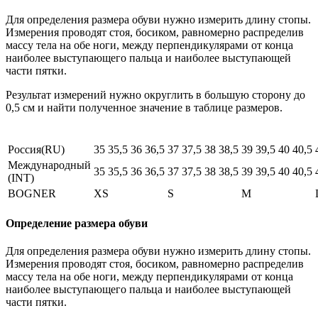
Для определения размера обуви нужно измерить длину стопы.
Измерения проводят стоя, босиком, равномерно распределив
массу тела на обе ноги, между перпендикулярами от конца
наиболее выступающего пальца и наиболее выступающей
части пятки.
Результат измерений нужно округлить в большую сторону до
0,5 см и найти полученное значение в таблице размеров.
Россия(RU)
35
35,5
36
36,5
37
37,5
38
38,5
39
39,5
40
40,5
Международный
35
35,5
36
36,5
37
37,5
38
38,5
39
39,5
40
40,5
(INT)
BOGNER
XS
S
M
Определение размера обуви
Для определения размера обуви нужно измерить длину стопы.
Измерения проводят стоя, босиком, равномерно распределив
массу тела на обе ноги, между перпендикулярами от конца
наиболее выступающего пальца и наиболее выступающей
части пятки.