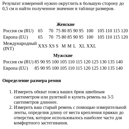
Результат измерений нужно округлить в большую сторону до
0,5 см и найти полученное значение в таблице размеров.
Женские
Россия см (RU)
65
70
75
80
85
90
95
100
105
110
115
120
Европа (EU)
65
70
75
80
85
90
95
100
105
110
115
120
Международный
XXS
XS
S
M
M
L
XL
XXL
(INT)
Мужские
Россия см (RU)
85
90
95
100
105
110
115
120
125
130
135
140
Европа (EU)
85
90
95
100
105
110
115
120
125
130
135
140
Определение размера ремня
Измерить обхват пояса ваших брюк швейным
сантиметром или рулеткой и купить ремень на 3-5
сантиметров длиннее.
Измерить ваш старый ремень с помощью измерительной
ленты, определив длину от места крепления пряжки до
отверстия, которое использовалось наиболее часто для
комфортного застегивания.