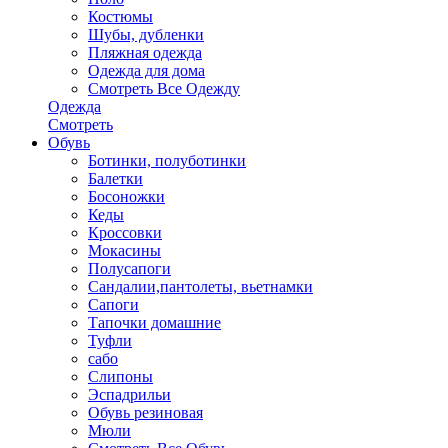
Костюмы
Шубы, дубленки
Пляжная одежда
Одежда для дома
Смотреть Все Одежду
Одежда
Смотреть
Обувь
Ботинки, полуботинки
Балетки
Босоножки
Кеды
Кроссовки
Мокасины
Полусапоги
Сандалии,пантолеты, вьетнамки
Сапоги
Тапочки домашние
Туфли
сабо
Слипоны
Эспадрильи
Обувь резиновая
Мюли