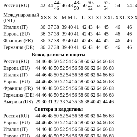
44-
48-
50-
52-
Россия (RU)
42
44
46
48
50
52
54
54-5
46
50
52
54
Международный
XS
S
S
M
M
L
L
XL
XL
XXL
XXL
XX
(INT)
Италия (IT)
36
37
38
39
40
41
42
43
44
45
46
46
Европа (EU)
36
37
38
39
40
41
42
43
44
45
46
46
Франция (FR)
36
37
38
39
40
41
42
43
44
45
46
46
Германия (DE)
36
37
38
39
40
41
42
43
44
45
46
46
Бюки, джинсы и шорты
Россия (RU)
44
46
48
50
52
54
56
58
60
62
64
66
68
Европа (EU)
44
46
48
50
52
54
56
58
60
62
64
66
68
Италия (IT)
44
46
48
50
52
54
56
58
60
62
64
66
68
Европа (EU)
44
46
48
50
52
54
56
58
60
62
64
66
68
Франция (FR)
44
46
48
50
52
54
56
58
60
62
64
66
68
Германия (DE)
44
46
48
50
52
54
56
58
60
62
64
66
68
Америка (US)
29
30
31
32
33
34
35
36
38
40
42
44
46
Свитера и кардиганы
Россия (RU)
44
46
48
50
52
54
56
58
60
62
64
66
68
Европа (EU)
44
46
48
50
52
54
56
58
60
62
64
66
68
Италия (IT)
44
46
48
50
52
54
56
58
60
62
64
66
68
Европа (EU)
44
46
48
50
52
54
56
58
60
62
64
66
68