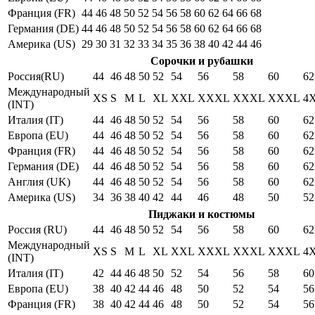
Франция (FR)
44
46
48
50
52
54
56
58
60
62
64
66
68
Германия (DE)
44
46
48
50
52
54
56
58
60
62
64
66
68
Америка (US)
29
30
31
32
33
34
35
36
38
40
42
44
46
Сорочки и рубашки
Россия(RU)
44
46
48
50
52
54
56
58
60
62
Международный
XS
S
M
L
XL
XXL
XXXL
XXXL
XXXL
4
(INT)
Италия (IT)
44
46
48
50
52
54
56
58
60
62
Европа (EU)
44
46
48
50
52
54
56
58
60
62
Франция (FR)
44
46
48
50
52
54
56
58
60
62
Германия (DE)
44
46
48
50
52
54
56
58
60
62
Англия (UK)
44
46
48
50
52
54
56
58
60
62
Америка (US)
34
36
38
40
42
44
46
48
50
52
Пиджаки и костюмы
Россия (RU)
44
46
48
50
52
54
56
58
60
62
Международный
XS
S
M
L
XL
XXL
XXXL
XXXL
XXXL
4
(INT)
Италия (IT)
42
44
46
48
50
52
54
56
58
60
Европа (EU)
38
40
42
44
46
48
50
52
54
56
Франция (FR)
38
40
42
44
46
48
50
52
54
56