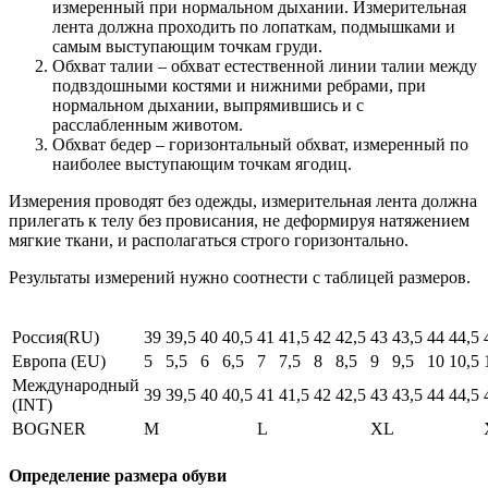
измеренный при нормальном дыхании. Измерительная
лента должна проходить по лопаткам, подмышками и
самым выступающим точкам груди.
Обхват талии – обхват естественной линии талии между
подвздошными костями и нижними ребрами, при
нормальном дыхании, выпрямившись и с
расслабленным животом.
Обхват бедер – горизонтальный обхват, измеренный по
наиболее выступающим точкам ягодиц.
Измерения проводят без одежды, измерительная лента должна
прилегать к телу без провисания, не деформируя натяжением
мягкие ткани, и располагаться строго горизонтально.
Результаты измерений нужно соотнести с таблицей размеров.
Россия(RU)
39
39,5
40
40,5
41
41,5
42
42,5
43
43,5
44
44,5
Европа (EU)
5
5,5
6
6,5
7
7,5
8
8,5
9
9,5
10
10,5
Международный
39
39,5
40
40,5
41
41,5
42
42,5
43
43,5
44
44,5
(INT)
BOGNER
M
L
XL
Определение размера обуви