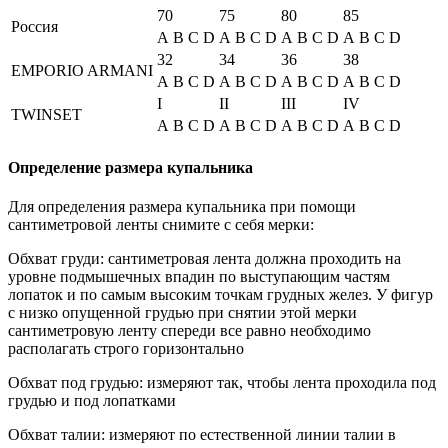
70
75
80
85
Россия
A
B
C
D
A
B
C
D
A
B
C
D
A
B
C
D
32
34
36
38
EMPORIO ARMANI
A
B
C
D
A
B
C
D
A
B
C
D
A
B
C
D
I
II
III
IV
TWINSET
A
B
C
D
A
B
C
D
A
B
C
D
A
B
C
D
Определение размера купальника
Для определения размера купальника при помощи
сантиметровой ленты снимите с себя мерки:
Обхват груди: сантиметровая лента должна проходить на
уровне подмышечных впадин по выступающим частям
лопаток и по самым высоким точкам грудных желез. У фигур
с низко опущенной грудью при снятии этой мерки
сантиметровую ленту спереди все равно необходимо
располагать строго горизонтально
Обхват под грудью: измеряют так, чтобы лента проходила под
грудью и под лопатками
Обхват талии: измеряют по естественной линии талии в