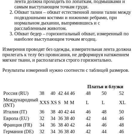
лента должна проходить по лопаткам, подмышками и
самым выступающим точкам груди.
Обхват талии – обхват естественной линии талии между
подвздошными костями и нижними ребрами, при
нормальном дыхании, выпрямившись и с
расслабленным животом.
Обхват бедер – горизонтальный обхват, измеренный по
наиболее выступающим точкам ягодиц.
Измерения проводят без одежды, измерительная лента должна
прилегать к телу без провисания, не деформируя натяжением
мягкие ткани, и располагаться строго горизонтально.
Результаты измерений нужно соотнести с таблицей размеров.
Платья и блузки
Россия (RU)
38
40
42
44
46
48
50
52
Международный
XXS
XS
S
M
M
L
L
XL
(INT)
Италия (IT)
36
38
40
42
44
46
48
50
Европа (EU)
32
34
36
38
40
42
44
46
Франция (FR)
34
36
38
40
42
44
46
48
Германия (DE)
32
34
36
38
40
42
44
46