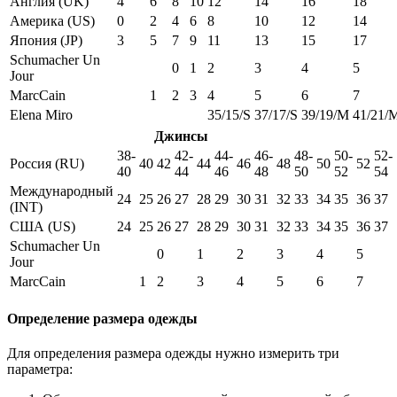
Англия (UK)
4
6
8
10
12
14
16
18
Америка (US)
0
2
4
6
8
10
12
14
Япония (JP)
3
5
7
9
11
13
15
17
Schumacher Un
0
1
2
3
4
5
Jour
MarcCain
1
2
3
4
5
6
7
Elena Miro
35/15/S
37/17/S
39/19/M
41/21/
Джинсы
38-
42-
44-
46-
48-
50-
52-
Россия (RU)
40
42
44
46
48
50
52
40
44
46
48
50
52
54
Международный
24
25
26
27
28
29
30
31
32
33
34
35
36
37
(INT)
США (US)
24
25
26
27
28
29
30
31
32
33
34
35
36
37
Schumacher Un
0
1
2
3
4
5
Jour
MarcCain
1
2
3
4
5
6
7
Определение размера одежды
Для определения размера одежды нужно измерить три
параметра: