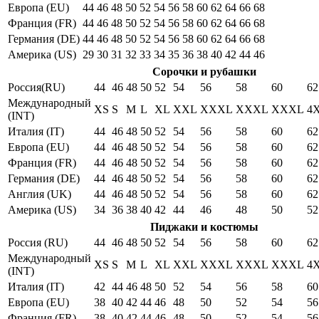
Европа (EU)
44
46
48
50
52
54
56
58
60
62
64
66
68
Франция (FR)
44
46
48
50
52
54
56
58
60
62
64
66
68
Германия (DE)
44
46
48
50
52
54
56
58
60
62
64
66
68
Америка (US)
29
30
31
32
33
34
35
36
38
40
42
44
46
Сорочки и рубашки
Россия(RU)
44
46
48
50
52
54
56
58
60
62
Международный
XS
S
M
L
XL
XXL
XXXL
XXXL
XXXL
4
(INT)
Италия (IT)
44
46
48
50
52
54
56
58
60
62
Европа (EU)
44
46
48
50
52
54
56
58
60
62
Франция (FR)
44
46
48
50
52
54
56
58
60
62
Германия (DE)
44
46
48
50
52
54
56
58
60
62
Англия (UK)
44
46
48
50
52
54
56
58
60
62
Америка (US)
34
36
38
40
42
44
46
48
50
52
Пиджаки и костюмы
Россия (RU)
44
46
48
50
52
54
56
58
60
62
Международный
XS
S
M
L
XL
XXL
XXXL
XXXL
XXXL
4
(INT)
Италия (IT)
42
44
46
48
50
52
54
56
58
60
Европа (EU)
38
40
42
44
46
48
50
52
54
56
Франция (FR)
38
40
42
44
46
48
50
52
54
56