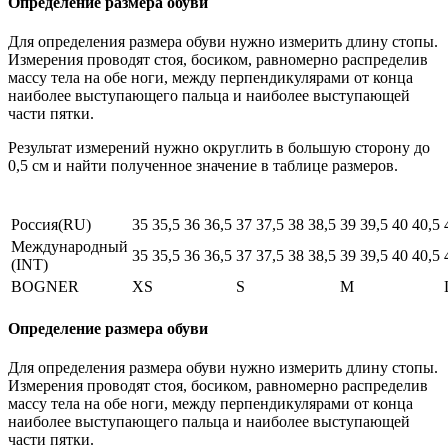
Определение размера обуви
Для определения размера обуви нужно измерить длину стопы.
Измерения проводят стоя, босиком, равномерно распределив
массу тела на обе ноги, между перпендикулярами от конца
наиболее выступающего пальца и наиболее выступающей
части пятки.
Результат измерений нужно округлить в большую сторону до
0,5 см и найти полученное значение в таблице размеров.
Россия(RU)
35
35,5
36
36,5
37
37,5
38
38,5
39
39,5
40
40,5
Международный
35
35,5
36
36,5
37
37,5
38
38,5
39
39,5
40
40,5
(INT)
BOGNER
XS
S
M
Определение размера обуви
Для определения размера обуви нужно измерить длину стопы.
Измерения проводят стоя, босиком, равномерно распределив
массу тела на обе ноги, между перпендикулярами от конца
наиболее выступающего пальца и наиболее выступающей
части пятки.