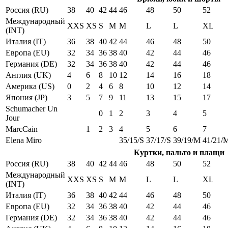
Россия (RU)
38
40
42
44
46
48
50
52
Международный
XXS
XS
S
M
M
L
L
XL
(INT)
Италия (IT)
36
38
40
42
44
46
48
50
Европа (EU)
32
34
36
38
40
42
44
46
Германия (DE)
32
34
36
38
40
42
44
46
Англия (UK)
4
6
8
10
12
14
16
18
Америка (US)
0
2
4
6
8
10
12
14
Япония (JP)
3
5
7
9
11
13
15
17
Schumacher Un
0
1
2
3
4
5
Jour
MarcCain
1
2
3
4
5
6
7
Elena Miro
35/15/S
37/17/S
39/19/M
41/21/
Куртки, пальто и плащи
Россия (RU)
38
40
42
44
46
48
50
52
Международный
XXS
XS
S
M
M
L
L
XL
(INT)
Италия (IT)
36
38
40
42
44
46
48
50
Европа (EU)
32
34
36
38
40
42
44
46
Германия (DE)
32
34
36
38
40
42
44
46