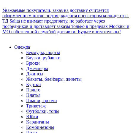
Уважаемые покупатели, заказ на доставку считается
оформленным после подтверждения оператором колл-центра.
ТД Salita не взимает предоплату, не работает через
посредников и доставляет заказы только в пределах Москвы и
МО собственной службой доставки. Будьте внимательны!
Одежда
Бермуды, шорты
Блузки, рубашки
Брюки
Джемперы
Джинсы
Жакеты, блейзеры, жилеты
Куртки
Пальто
Платья
Плащи, тренчи
Трикотаж
Футболки, топы
Юбки
Кардиганы
Комбинезоны
Поло