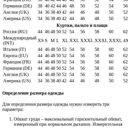
Германия (DE)
38
40
42
44
46
48
50
52
54
56
Англия (UK)
34
36
38
40
42
44
46
48
50
52
Америка (US)
34
36
38
40
42
44
46
48
50
52
Куртки, пальто и плащи
Россия (RU)
44
46
48
50
52
54
56
58
60
62
Международный
XS
S
M
L
XL
XXL
XXXL
XXXL
XXXL
4
(INT)
Италия (IT)
44
46
48
50
52
54
56
58
60
62
Европа (EU)
44
46
48
50
52
54
56
58
60
62
Франция (FR)
44
46
48
50
52
54
56
58
60
62
Германия (DE)
44
46
48
50
52
54
56
58
60
62
Англия (UK)
44
46
48
50
52
54
56
58
60
62
Америка (US)
34
36
38
40
42
44
46
48
50
52
Определение размера одежды
Для определения размера одежды нужно измерить три
параметра:
Обхват груди – максимальный горизонтальный обхват,
измеренный при нормальном дыхании. Измерительная