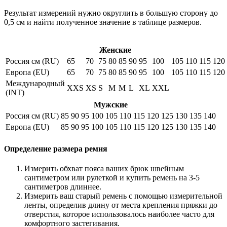
Результат измерений нужно округлить в большую сторону до
0,5 см и найти полученное значение в таблице размеров.
Женские
Россия см (RU)
65
70
75
80
85
90
95
100
105
110
115
120
Европа (EU)
65
70
75
80
85
90
95
100
105
110
115
120
Международный
XXS
XS
S
M
M
L
XL
XXL
(INT)
Мужские
Россия см (RU)
85
90
95
100
105
110
115
120
125
130
135
140
Европа (EU)
85
90
95
100
105
110
115
120
125
130
135
140
Определение размера ремня
Измерить обхват пояса ваших брюк швейным
сантиметром или рулеткой и купить ремень на 3-5
сантиметров длиннее.
Измерить ваш старый ремень с помощью измерительной
ленты, определив длину от места крепления пряжки до
отверстия, которое использовалось наиболее часто для
комфортного застегивания.