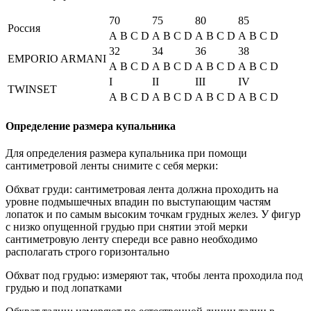
70
75
80
85
Россия
A
B
C
D
A
B
C
D
A
B
C
D
A
B
C
D
32
34
36
38
EMPORIO ARMANI
A
B
C
D
A
B
C
D
A
B
C
D
A
B
C
D
I
II
III
IV
TWINSET
A
B
C
D
A
B
C
D
A
B
C
D
A
B
C
D
Определение размера купальника
Для определения размера купальника при помощи
сантиметровой ленты снимите с себя мерки:
Обхват груди: сантиметровая лента должна проходить на
уровне подмышечных впадин по выступающим частям
лопаток и по самым высоким точкам грудных желез. У фигур
с низко опущенной грудью при снятии этой мерки
сантиметровую ленту спереди все равно необходимо
располагать строго горизонтально
Обхват под грудью: измеряют так, чтобы лента проходила под
грудью и под лопатками