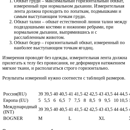
Обхват груди – максимальный горизонтальный обхват,
измеренный при нормальном дыхании. Измерительная
лента должна проходить по лопаткам, подмышками и
самым выступающим точкам груди.
Обхват талии – обхват естественной линии талии между
подвздошными костями и нижними ребрами, при
нормальном дыхании, выпрямившись и с
расслабленным животом.
Обхват бедер – горизонтальный обхват, измеренный по
наиболее выступающим точкам ягодиц.
Измерения проводят без одежды, измерительная лента должна
прилегать к телу без провисания, не деформируя натяжением
мягкие ткани, и располагаться строго горизонтально.
Результаты измерений нужно соотнести с таблицей размеров.
Россия(RU)
39
39,5
40
40,5
41
41,5
42
42,5
43
43,5
44
44,5
Европа (EU)
5
5,5
6
6,5
7
7,5
8
8,5
9
9,5
10
10,5
Международный
39
39,5
40
40,5
41
41,5
42
42,5
43
43,5
44
44,5
(INT)
BOGNER
M
L
XL