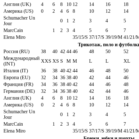
Англия (UK)
4
6
8
10
12
14
16
18
Америка (US)
0
2
4
6
8
10
12
14
Schumacher Un
0
1
2
3
4
5
Jour
MarcCain
1
2
3
4
5
6
7
Elena Miro
35/15/S
37/17/S
39/19/M
41/21/
Трикотаж, поло и футболк
Россия (RU)
38
40
42
44
46
48
50
52
Международный
XXS
XS
S
M
M
L
L
XL
(INT)
Италия (IT)
36
38
40
42
44
46
48
50
Европа (EU)
32
34
36
38
40
42
44
46
Франция (FR)
34
36
38
40
42
44
46
48
Германия (DE)
32
34
36
38
40
42
44
46
Англия (UK)
4
6
8
10
12
14
16
18
Америка (US)
0
2
4
6
8
10
12
14
Schumacher Un
0
1
2
3
4
5
Jour
MarcCain
1
2
3
4
5
6
7
Elena Miro
35/15/S
37/17/S
39/19/M
41/21/
Брюки, юбки и шорты