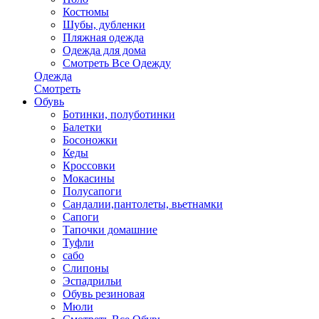
Костюмы
Шубы, дубленки
Пляжная одежда
Одежда для дома
Смотреть Все Одежду
Одежда
Смотреть
Обувь
Ботинки, полуботинки
Балетки
Босоножки
Кеды
Кроссовки
Мокасины
Полусапоги
Сандалии,пантолеты, вьетнамки
Сапоги
Тапочки домашние
Туфли
сабо
Слипоны
Эспадрильи
Обувь резиновая
Мюли