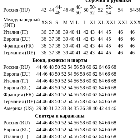
Сорочки и рубашки
44-
48-
50-
52-
Россия (RU)
42
44
46
48
50
52
54
54-5
46
50
52
54
Международный
XS
S
S
M
M
L
L
XL
XL
XXL
XXL
XX
(INT)
Италия (IT)
36
37
38
39
40
41
42
43
44
45
46
46
Европа (EU)
36
37
38
39
40
41
42
43
44
45
46
46
Франция (FR)
36
37
38
39
40
41
42
43
44
45
46
46
Германия (DE)
36
37
38
39
40
41
42
43
44
45
46
46
Бюки, джинсы и шорты
Россия (RU)
44
46
48
50
52
54
56
58
60
62
64
66
68
Европа (EU)
44
46
48
50
52
54
56
58
60
62
64
66
68
Италия (IT)
44
46
48
50
52
54
56
58
60
62
64
66
68
Европа (EU)
44
46
48
50
52
54
56
58
60
62
64
66
68
Франция (FR)
44
46
48
50
52
54
56
58
60
62
64
66
68
Германия (DE)
44
46
48
50
52
54
56
58
60
62
64
66
68
Америка (US)
29
30
31
32
33
34
35
36
38
40
42
44
46
Свитера и кардиганы
Россия (RU)
44
46
48
50
52
54
56
58
60
62
64
66
68
Европа (EU)
44
46
48
50
52
54
56
58
60
62
64
66
68
Италия (IT)
44
46
48
50
52
54
56
58
60
62
64
66
68