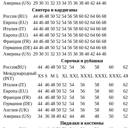
Америка (US)
29
30
31
32
33
34
35
36
38
40
42
44
46
Свитера и кардиганы
Россия (RU)
44
46
48
50
52
54
56
58
60
62
64
66
68
Европа (EU)
44
46
48
50
52
54
56
58
60
62
64
66
68
Италия (IT)
44
46
48
50
52
54
56
58
60
62
64
66
68
Европа (EU)
44
46
48
50
52
54
56
58
60
62
64
66
68
Франция (FR)
44
46
48
50
52
54
56
58
60
62
64
66
68
Германия (DE)
44
46
48
50
52
54
56
58
60
62
64
66
68
Америка (US)
29
30
31
32
33
34
35
36
38
40
42
44
46
Сорочки и рубашки
Россия(RU)
44
46
48
50
52
54
56
58
60
62
Международный
XS
S
M
L
XL
XXL
XXXL
XXXL
XXXL
4
(INT)
Италия (IT)
44
46
48
50
52
54
56
58
60
62
Европа (EU)
44
46
48
50
52
54
56
58
60
62
Франция (FR)
44
46
48
50
52
54
56
58
60
62
Германия (DE)
44
46
48
50
52
54
56
58
60
62
Англия (UK)
44
46
48
50
52
54
56
58
60
62
Америка (US)
34
36
38
40
42
44
46
48
50
52
Пиджаки и костюмы