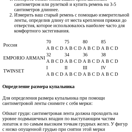
сантиметром или рулеткой и купить ремень на 3-5
сантиметров длиннее.
Измерить ваш старый ремень с помощью измерительной
ленты, определив длину от места крепления пряжки до
отверстия, которое использовалось наиболее часто для
комфортного застегивания.
70
75
80
85
Россия
A
B
C
D
A
B
C
D
A
B
C
D
A
B
C
D
32
34
36
38
EMPORIO ARMANI
A
B
C
D
A
B
C
D
A
B
C
D
A
B
C
D
I
II
III
IV
TWINSET
A
B
C
D
A
B
C
D
A
B
C
D
A
B
C
D
Определение размера купальника
Для определения размера купальника при помощи
сантиметровой ленты снимите с себя мерки:
Обхват груди: сантиметровая лента должна проходить на
уровне подмышечных впадин по выступающим частям
лопаток и по самым высоким точкам грудных желез. У фигур
с низко опущенной грудью при снятии этой мерки