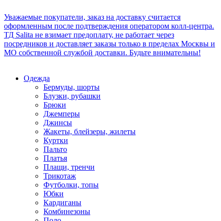
Уважаемые покупатели, заказ на доставку считается
оформленным после подтверждения оператором колл-центра.
ТД Salita не взимает предоплату, не работает через
посредников и доставляет заказы только в пределах Москвы и
МО собственной службой доставки. Будьте внимательны!
Одежда
Бермуды, шорты
Блузки, рубашки
Брюки
Джемперы
Джинсы
Жакеты, блейзеры, жилеты
Куртки
Пальто
Платья
Плащи, тренчи
Трикотаж
Футболки, топы
Юбки
Кардиганы
Комбинезоны
Поло