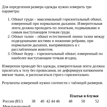
Для определения размера одежды нужно измерить три
параметра:
Обхват груди – максимальный горизонтальный обхват,
измеренный при нормальном дыхании. Измерительная
лента должна проходить по лопаткам, подмышками и
самым выступающим точкам груди.
Обхват талии – обхват естественной линии талии между
подвздошными костями и нижними ребрами, при
нормальном дыхании, выпрямившись и с
расслабленным животом.
Обхват бедер – горизонтальный обхват, измеренный по
наиболее выступающим точкам ягодиц.
Измерения проводят без одежды, измерительная лента должна
прилегать к телу без провисания, не деформируя натяжением
мягкие ткани, и располагаться строго горизонтально.
Результаты измерений нужно соотнести с таблицей размеров.
Платья и блузки
Россия (RU)
38
40
42
44
46
48
50
52
Международный