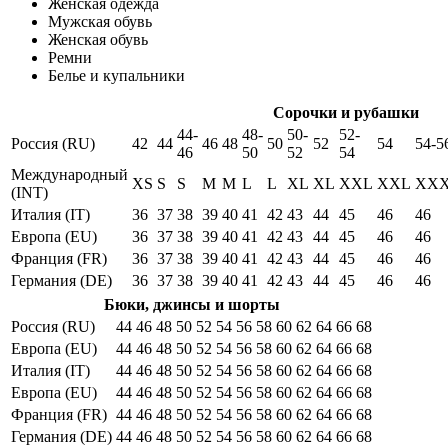
Женская одежда
Мужская обувь
Женская обувь
Ремни
Белье и купальники
Сорочки и рубашки
44-
48-
50-
52-
Россия (RU)
42
44
46
48
50
52
54
54-5
46
50
52
54
Международный
XS
S
S
M
M
L
L
XL
XL
XXL
XXL
XX
(INT)
Италия (IT)
36
37
38
39
40
41
42
43
44
45
46
46
Европа (EU)
36
37
38
39
40
41
42
43
44
45
46
46
Франция (FR)
36
37
38
39
40
41
42
43
44
45
46
46
Германия (DE)
36
37
38
39
40
41
42
43
44
45
46
46
Бюки, джинсы и шорты
Россия (RU)
44
46
48
50
52
54
56
58
60
62
64
66
68
Европа (EU)
44
46
48
50
52
54
56
58
60
62
64
66
68
Италия (IT)
44
46
48
50
52
54
56
58
60
62
64
66
68
Европа (EU)
44
46
48
50
52
54
56
58
60
62
64
66
68
Франция (FR)
44
46
48
50
52
54
56
58
60
62
64
66
68
Германия (DE)
44
46
48
50
52
54
56
58
60
62
64
66
68