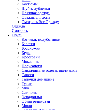
Костюмы
Шубы, дубленки
Пляжная одежда
Одежда для дома
Смотреть Все Одежду
Одежда
Смотреть
Обувь
Ботинки, полуботинки
Балетки
Босоножки
Кеды
Кроссовки
Мокасины
Полусапоги
Сандалии,пантолеты, вьетнамки
Сапоги
Тапочки домашние
Туфли
сабо
Слипоны
Эспадрильи
Обувь резиновая
Мюли