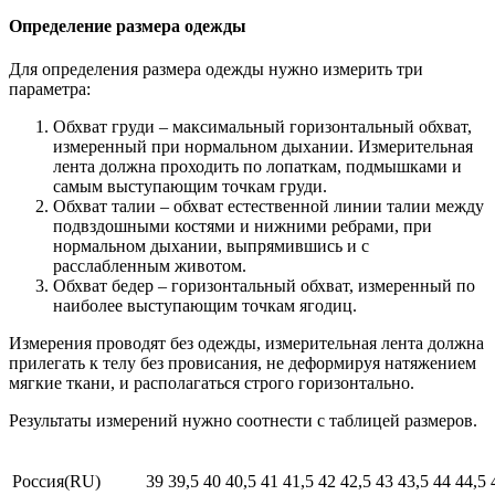
Определение размера одежды
Для определения размера одежды нужно измерить три
параметра:
Обхват груди – максимальный горизонтальный обхват,
измеренный при нормальном дыхании. Измерительная
лента должна проходить по лопаткам, подмышками и
самым выступающим точкам груди.
Обхват талии – обхват естественной линии талии между
подвздошными костями и нижними ребрами, при
нормальном дыхании, выпрямившись и с
расслабленным животом.
Обхват бедер – горизонтальный обхват, измеренный по
наиболее выступающим точкам ягодиц.
Измерения проводят без одежды, измерительная лента должна
прилегать к телу без провисания, не деформируя натяжением
мягкие ткани, и располагаться строго горизонтально.
Результаты измерений нужно соотнести с таблицей размеров.
Россия(RU)
39
39,5
40
40,5
41
41,5
42
42,5
43
43,5
44
44,5