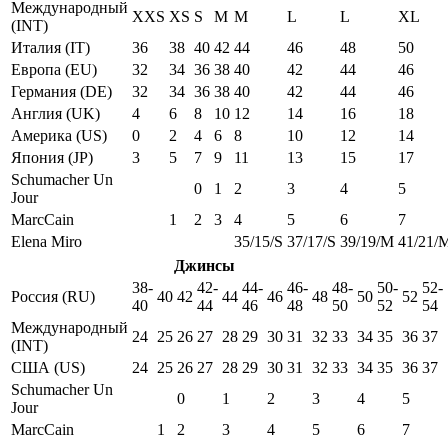
Международный
XXS
XS
S
M
M
L
L
XL
(INT)
Италия (IT)
36
38
40
42
44
46
48
50
Европа (EU)
32
34
36
38
40
42
44
46
Германия (DE)
32
34
36
38
40
42
44
46
Англия (UK)
4
6
8
10
12
14
16
18
Америка (US)
0
2
4
6
8
10
12
14
Япония (JP)
3
5
7
9
11
13
15
17
Schumacher Un
0
1
2
3
4
5
Jour
MarcCain
1
2
3
4
5
6
7
Elena Miro
35/15/S
37/17/S
39/19/M
41/21/
Джинсы
38-
42-
44-
46-
48-
50-
52-
Россия (RU)
40
42
44
46
48
50
52
40
44
46
48
50
52
54
Международный
24
25
26
27
28
29
30
31
32
33
34
35
36
37
(INT)
США (US)
24
25
26
27
28
29
30
31
32
33
34
35
36
37
Schumacher Un
0
1
2
3
4
5
Jour
MarcCain
1
2
3
4
5
6
7