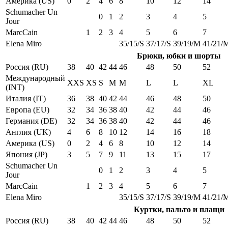
Америка (US)
0
2
4
6
8
10
12
14
Schumacher Un
0
1
2
3
4
5
Jour
MarcCain
1
2
3
4
5
6
7
Elena Miro
35/15/S
37/17/S
39/19/M
41/21/
Брюки, юбки и шорты
Россия (RU)
38
40
42
44
46
48
50
52
Международный
XXS
XS
S
M
M
L
L
XL
(INT)
Италия (IT)
36
38
40
42
44
46
48
50
Европа (EU)
32
34
36
38
40
42
44
46
Германия (DE)
32
34
36
38
40
42
44
46
Англия (UK)
4
6
8
10
12
14
16
18
Америка (US)
0
2
4
6
8
10
12
14
Япония (JP)
3
5
7
9
11
13
15
17
Schumacher Un
0
1
2
3
4
5
Jour
MarcCain
1
2
3
4
5
6
7
Elena Miro
35/15/S
37/17/S
39/19/M
41/21/
Куртки, пальто и плащи
Россия (RU)
38
40
42
44
46
48
50
52