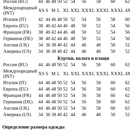
Россия (RU)
44
46
48
50
52
54
56
58
60
62
Международный
XS
S
M
L
XL
XXL
XXXL
XXXL
XXXL
4
(INT)
Италия (IT)
42
44
46
48
50
52
54
56
58
60
Европа (EU)
38
40
42
44
46
48
50
52
54
56
Франция (FR)
38
40
42
44
46
48
50
52
54
56
Германия (DE)
38
40
42
44
46
48
50
52
54
56
Англия (UK)
34
36
38
40
42
44
46
48
50
52
Америка (US)
34
36
38
40
42
44
46
48
50
52
Куртки, пальто и плащи
Россия (RU)
44
46
48
50
52
54
56
58
60
62
Международный
XS
S
M
L
XL
XXL
XXXL
XXXL
XXXL
4
(INT)
Италия (IT)
44
46
48
50
52
54
56
58
60
62
Европа (EU)
44
46
48
50
52
54
56
58
60
62
Франция (FR)
44
46
48
50
52
54
56
58
60
62
Германия (DE)
44
46
48
50
52
54
56
58
60
62
Англия (UK)
44
46
48
50
52
54
56
58
60
62
Америка (US)
34
36
38
40
42
44
46
48
50
52
Определение размера одежды