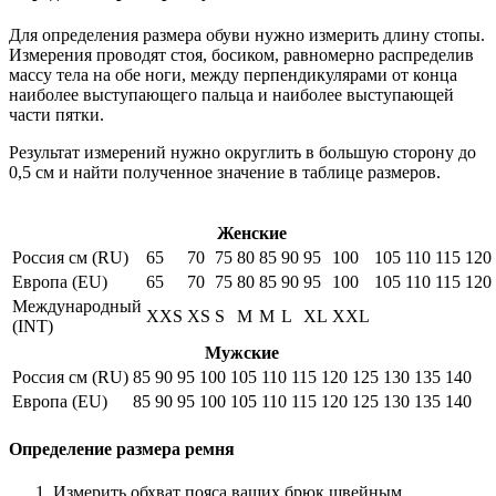
Для определения размера обуви нужно измерить длину стопы.
Измерения проводят стоя, босиком, равномерно распределив
массу тела на обе ноги, между перпендикулярами от конца
наиболее выступающего пальца и наиболее выступающей
части пятки.
Результат измерений нужно округлить в большую сторону до
0,5 см и найти полученное значение в таблице размеров.
Женские
Россия см (RU)
65
70
75
80
85
90
95
100
105
110
115
120
Европа (EU)
65
70
75
80
85
90
95
100
105
110
115
120
Международный
XXS
XS
S
M
M
L
XL
XXL
(INT)
Мужские
Россия см (RU)
85
90
95
100
105
110
115
120
125
130
135
140
Европа (EU)
85
90
95
100
105
110
115
120
125
130
135
140
Определение размера ремня
Измерить обхват пояса ваших брюк швейным