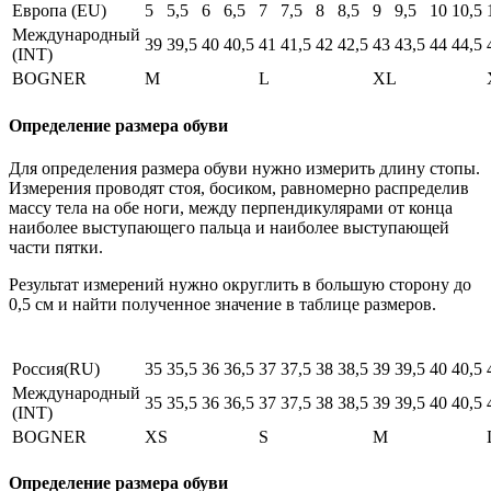
Европа (EU)
5
5,5
6
6,5
7
7,5
8
8,5
9
9,5
10
10,5
Международный
39
39,5
40
40,5
41
41,5
42
42,5
43
43,5
44
44,5
(INT)
BOGNER
M
L
XL
Определение размера обуви
Для определения размера обуви нужно измерить длину стопы.
Измерения проводят стоя, босиком, равномерно распределив
массу тела на обе ноги, между перпендикулярами от конца
наиболее выступающего пальца и наиболее выступающей
части пятки.
Результат измерений нужно округлить в большую сторону до
0,5 см и найти полученное значение в таблице размеров.
Россия(RU)
35
35,5
36
36,5
37
37,5
38
38,5
39
39,5
40
40,5
Международный
35
35,5
36
36,5
37
37,5
38
38,5
39
39,5
40
40,5
(INT)
BOGNER
XS
S
M
Определение размера обуви