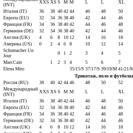
XXS
XS
S
M
M
L
L
XL
(INT)
Италия (IT)
36
38
40
42
44
46
48
50
Европа (EU)
32
34
36
38
40
42
44
46
Франция (FR)
34
36
38
40
42
44
46
48
Германия (DE)
32
34
36
38
40
42
44
46
Англия (UK)
4
6
8
10
12
14
16
18
Америка (US)
0
2
4
6
8
10
12
14
Schumacher Un
0
1
2
3
4
5
Jour
MarcCain
1
2
3
4
5
6
7
Elena Miro
35/15/S
37/17/S
39/19/M
41/21/
Трикотаж, поло и футболк
Россия (RU)
38
40
42
44
46
48
50
52
Международный
XXS
XS
S
M
M
L
L
XL
(INT)
Италия (IT)
36
38
40
42
44
46
48
50
Европа (EU)
32
34
36
38
40
42
44
46
Франция (FR)
34
36
38
40
42
44
46
48
Германия (DE)
32
34
36
38
40
42
44
46
Англия (UK)
4
6
8
10
12
14
16
18