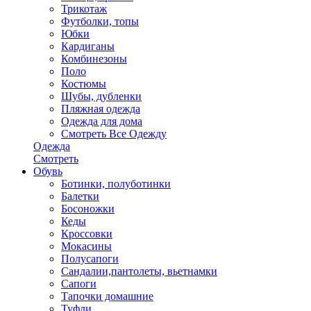
Трикотаж
Футболки, топы
Юбки
Кардиганы
Комбинезоны
Поло
Костюмы
Шубы, дубленки
Пляжная одежда
Одежда для дома
Смотреть Все Одежду
Одежда
Смотреть
Обувь
Ботинки, полуботинки
Балетки
Босоножки
Кеды
Кроссовки
Мокасины
Полусапоги
Сандалии,пантолеты, вьетнамки
Сапоги
Тапочки домашние
Туфли