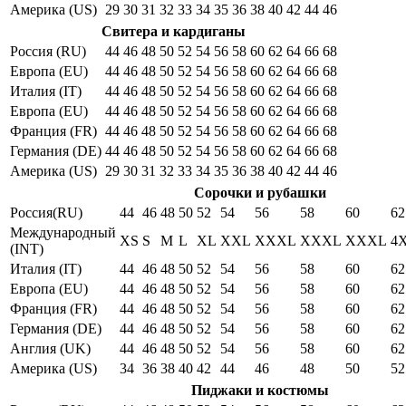
Америка (US)
29
30
31
32
33
34
35
36
38
40
42
44
46
Свитера и кардиганы
Россия (RU)
44
46
48
50
52
54
56
58
60
62
64
66
68
Европа (EU)
44
46
48
50
52
54
56
58
60
62
64
66
68
Италия (IT)
44
46
48
50
52
54
56
58
60
62
64
66
68
Европа (EU)
44
46
48
50
52
54
56
58
60
62
64
66
68
Франция (FR)
44
46
48
50
52
54
56
58
60
62
64
66
68
Германия (DE)
44
46
48
50
52
54
56
58
60
62
64
66
68
Америка (US)
29
30
31
32
33
34
35
36
38
40
42
44
46
Сорочки и рубашки
Россия(RU)
44
46
48
50
52
54
56
58
60
62
Международный
XS
S
M
L
XL
XXL
XXXL
XXXL
XXXL
4
(INT)
Италия (IT)
44
46
48
50
52
54
56
58
60
62
Европа (EU)
44
46
48
50
52
54
56
58
60
62
Франция (FR)
44
46
48
50
52
54
56
58
60
62
Германия (DE)
44
46
48
50
52
54
56
58
60
62
Англия (UK)
44
46
48
50
52
54
56
58
60
62
Америка (US)
34
36
38
40
42
44
46
48
50
52
Пиджаки и костюмы