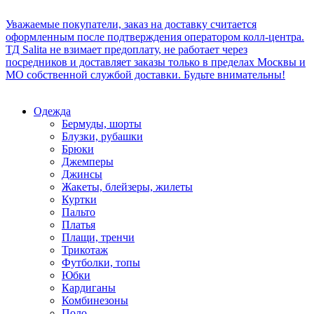
Уважаемые покупатели, заказ на доставку считается
оформленным после подтверждения оператором колл-центра.
ТД Salita не взимает предоплату, не работает через
посредников и доставляет заказы только в пределах Москвы и
МО собственной службой доставки. Будьте внимательны!
Одежда
Бермуды, шорты
Блузки, рубашки
Брюки
Джемперы
Джинсы
Жакеты, блейзеры, жилеты
Куртки
Пальто
Платья
Плащи, тренчи
Трикотаж
Футболки, топы
Юбки
Кардиганы
Комбинезоны
Поло