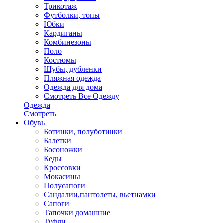
Трикотаж
Футболки, топы
Юбки
Кардиганы
Комбинезоны
Поло
Костюмы
Шубы, дубленки
Пляжная одежда
Одежда для дома
Смотреть Все Одежду
Одежда
Смотреть
Обувь
Ботинки, полуботинки
Балетки
Босоножки
Кеды
Кроссовки
Мокасины
Полусапоги
Сандалии,пантолеты, вьетнамки
Сапоги
Тапочки домашние
Туфли