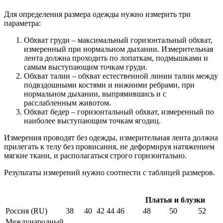
Для определения размера одежды нужно измерить три
параметра:
Обхват груди – максимальный горизонтальный обхват,
измеренный при нормальном дыхании. Измерительная
лента должна проходить по лопаткам, подмышками и
самым выступающим точкам груди.
Обхват талии – обхват естественной линии талии между
подвздошными костями и нижними ребрами, при
нормальном дыхании, выпрямившись и с
расслабленным животом.
Обхват бедер – горизонтальный обхват, измеренный по
наиболее выступающим точкам ягодиц.
Измерения проводят без одежды, измерительная лента должна
прилегать к телу без провисания, не деформируя натяжением
мягкие ткани, и располагаться строго горизонтально.
Результаты измерений нужно соотнести с таблицей размеров.
Платья и блузки
Россия (RU)
38
40
42
44
46
48
50
52
Международный