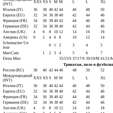
XXS
XS
S
M
M
L
L
XL
(INT)
Италия (IT)
36
38
40
42
44
46
48
50
Европа (EU)
32
34
36
38
40
42
44
46
Франция (FR)
34
36
38
40
42
44
46
48
Германия (DE)
32
34
36
38
40
42
44
46
Англия (UK)
4
6
8
10
12
14
16
18
Америка (US)
0
2
4
6
8
10
12
14
Schumacher Un
0
1
2
3
4
5
Jour
MarcCain
1
2
3
4
5
6
7
Elena Miro
35/15/S
37/17/S
39/19/M
41/21/
Трикотаж, поло и футболк
Россия (RU)
38
40
42
44
46
48
50
52
Международный
XXS
XS
S
M
M
L
L
XL
(INT)
Италия (IT)
36
38
40
42
44
46
48
50
Европа (EU)
32
34
36
38
40
42
44
46
Франция (FR)
34
36
38
40
42
44
46
48
Германия (DE)
32
34
36
38
40
42
44
46
Англия (UK)
4
6
8
10
12
14
16
18