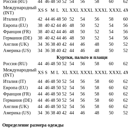
Россия (RU)
44
46
48
50
52
54
56
58
60
62
Международный
XS
S
M
L
XL
XXL
XXXL
XXXL
XXXL
4
(INT)
Италия (IT)
42
44
46
48
50
52
54
56
58
60
Европа (EU)
38
40
42
44
46
48
50
52
54
56
Франция (FR)
38
40
42
44
46
48
50
52
54
56
Германия (DE)
38
40
42
44
46
48
50
52
54
56
Англия (UK)
34
36
38
40
42
44
46
48
50
52
Америка (US)
34
36
38
40
42
44
46
48
50
52
Куртки, пальто и плащи
Россия (RU)
44
46
48
50
52
54
56
58
60
62
Международный
XS
S
M
L
XL
XXL
XXXL
XXXL
XXXL
4
(INT)
Италия (IT)
44
46
48
50
52
54
56
58
60
62
Европа (EU)
44
46
48
50
52
54
56
58
60
62
Франция (FR)
44
46
48
50
52
54
56
58
60
62
Германия (DE)
44
46
48
50
52
54
56
58
60
62
Англия (UK)
44
46
48
50
52
54
56
58
60
62
Америка (US)
34
36
38
40
42
44
46
48
50
52
Определение размера одежды