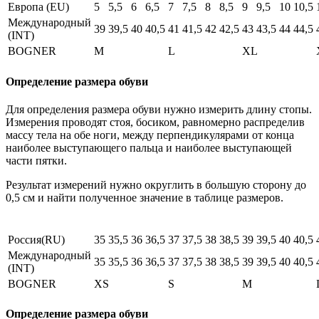
Европа (EU)
5
5,5
6
6,5
7
7,5
8
8,5
9
9,5
10
10,5
Международный
39
39,5
40
40,5
41
41,5
42
42,5
43
43,5
44
44,5
(INT)
BOGNER
M
L
XL
Определение размера обуви
Для определения размера обуви нужно измерить длину стопы.
Измерения проводят стоя, босиком, равномерно распределив
массу тела на обе ноги, между перпендикулярами от конца
наиболее выступающего пальца и наиболее выступающей
части пятки.
Результат измерений нужно округлить в большую сторону до
0,5 см и найти полученное значение в таблице размеров.
Россия(RU)
35
35,5
36
36,5
37
37,5
38
38,5
39
39,5
40
40,5
Международный
35
35,5
36
36,5
37
37,5
38
38,5
39
39,5
40
40,5
(INT)
BOGNER
XS
S
M
Определение размера обуви