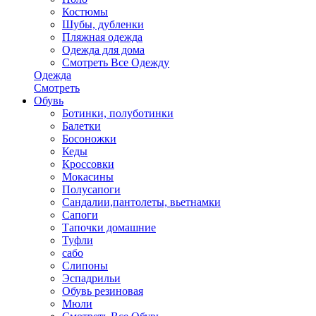
Костюмы
Шубы, дубленки
Пляжная одежда
Одежда для дома
Смотреть Все Одежду
Одежда
Смотреть
Обувь
Ботинки, полуботинки
Балетки
Босоножки
Кеды
Кроссовки
Мокасины
Полусапоги
Сандалии,пантолеты, вьетнамки
Сапоги
Тапочки домашние
Туфли
сабо
Слипоны
Эспадрильи
Обувь резиновая
Мюли