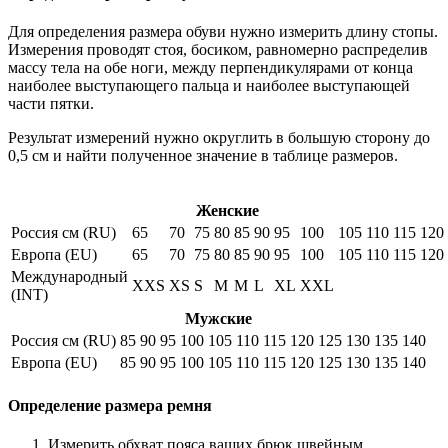
Для определения размера обуви нужно измерить длину стопы.
Измерения проводят стоя, босиком, равномерно распределив
массу тела на обе ноги, между перпендикулярами от конца
наиболее выступающего пальца и наиболее выступающей
части пятки.
Результат измерений нужно округлить в большую сторону до
0,5 см и найти полученное значение в таблице размеров.
Женские
Россия см (RU)
65
70
75
80
85
90
95
100
105
110
115
120
Европа (EU)
65
70
75
80
85
90
95
100
105
110
115
120
Международный
XXS
XS
S
M
M
L
XL
XXL
(INT)
Мужские
Россия см (RU)
85
90
95
100
105
110
115
120
125
130
135
140
Европа (EU)
85
90
95
100
105
110
115
120
125
130
135
140
Определение размера ремня
Измерить обхват пояса ваших брюк швейным