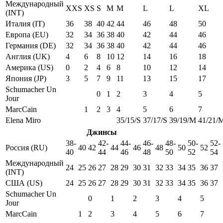
Международный
XXS
XS
S
M
M
L
L
XL
(INT)
Италия (IT)
36
38
40
42
44
46
48
50
Европа (EU)
32
34
36
38
40
42
44
46
Германия (DE)
32
34
36
38
40
42
44
46
Англия (UK)
4
6
8
10
12
14
16
18
Америка (US)
0
2
4
6
8
10
12
14
Япония (JP)
3
5
7
9
11
13
15
17
Schumacher Un
0
1
2
3
4
5
Jour
MarcCain
1
2
3
4
5
6
7
Elena Miro
35/15/S
37/17/S
39/19/M
41/21/
Джинсы
38-
42-
44-
46-
48-
50-
52-
Россия (RU)
40
42
44
46
48
50
52
40
44
46
48
50
52
54
Международный
24
25
26
27
28
29
30
31
32
33
34
35
36
37
(INT)
США (US)
24
25
26
27
28
29
30
31
32
33
34
35
36
37
Schumacher Un
0
1
2
3
4
5
Jour
MarcCain
1
2
3
4
5
6
7