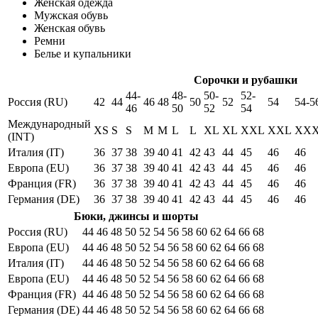
Женская одежда
Мужская обувь
Женская обувь
Ремни
Белье и купальники
Сорочки и рубашки
44-
48-
50-
52-
Россия (RU)
42
44
46
48
50
52
54
54-5
46
50
52
54
Международный
XS
S
S
M
M
L
L
XL
XL
XXL
XXL
XX
(INT)
Италия (IT)
36
37
38
39
40
41
42
43
44
45
46
46
Европа (EU)
36
37
38
39
40
41
42
43
44
45
46
46
Франция (FR)
36
37
38
39
40
41
42
43
44
45
46
46
Германия (DE)
36
37
38
39
40
41
42
43
44
45
46
46
Бюки, джинсы и шорты
Россия (RU)
44
46
48
50
52
54
56
58
60
62
64
66
68
Европа (EU)
44
46
48
50
52
54
56
58
60
62
64
66
68
Италия (IT)
44
46
48
50
52
54
56
58
60
62
64
66
68
Европа (EU)
44
46
48
50
52
54
56
58
60
62
64
66
68
Франция (FR)
44
46
48
50
52
54
56
58
60
62
64
66
68
Германия (DE)
44
46
48
50
52
54
56
58
60
62
64
66
68