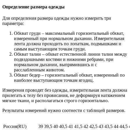
Определение размера одежды
Для определения размера одежды нужно измерить три
параметра:
Обхват груди – максимальный горизонтальный обхват,
измеренный при нормальном дыхании. Измерительная
лента должна проходить по лопаткам, подмышками и
самым выступающим точкам груди.
Обхват талии – обхват естественной линии талии между
подвздошными костями и нижними ребрами, при
нормальном дыхании, выпрямившись и с
расслабленным животом.
Обхват бедер – горизонтальный обхват, измеренный по
наиболее выступающим точкам ягодиц.
Измерения проводят без одежды, измерительная лента должна
прилегать к телу без провисания, не деформируя натяжением
мягкие ткани, и располагаться строго горизонтально.
Результаты измерений нужно соотнести с таблицей размеров.
Россия(RU)
39
39,5
40
40,5
41
41,5
42
42,5
43
43,5
44
44,5