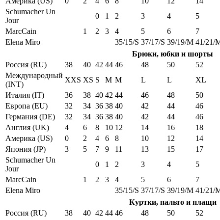
Америка (US)
0
2
4
6
8
10
12
14
Schumacher Un
0
1
2
3
4
5
Jour
MarcCain
1
2
3
4
5
6
7
Elena Miro
35/15/S
37/17/S
39/19/M
41/21/
Брюки, юбки и шорты
Россия (RU)
38
40
42
44
46
48
50
52
Международный
XXS
XS
S
M
M
L
L
XL
(INT)
Италия (IT)
36
38
40
42
44
46
48
50
Европа (EU)
32
34
36
38
40
42
44
46
Германия (DE)
32
34
36
38
40
42
44
46
Англия (UK)
4
6
8
10
12
14
16
18
Америка (US)
0
2
4
6
8
10
12
14
Япония (JP)
3
5
7
9
11
13
15
17
Schumacher Un
0
1
2
3
4
5
Jour
MarcCain
1
2
3
4
5
6
7
Elena Miro
35/15/S
37/17/S
39/19/M
41/21/
Куртки, пальто и плащи
Россия (RU)
38
40
42
44
46
48
50
52