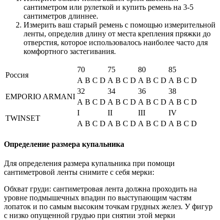
сантиметром или рулеткой и купить ремень на 3-5
сантиметров длиннее.
Измерить ваш старый ремень с помощью измерительной
ленты, определив длину от места крепления пряжки до
отверстия, которое использовалось наиболее часто для
комфортного застегивания.
70
75
80
85
Россия
A
B
C
D
A
B
C
D
A
B
C
D
A
B
C
D
32
34
36
38
EMPORIO ARMANI
A
B
C
D
A
B
C
D
A
B
C
D
A
B
C
D
I
II
III
IV
TWINSET
A
B
C
D
A
B
C
D
A
B
C
D
A
B
C
D
Определение размера купальника
Для определения размера купальника при помощи
сантиметровой ленты снимите с себя мерки:
Обхват груди: сантиметровая лента должна проходить на
уровне подмышечных впадин по выступающим частям
лопаток и по самым высоким точкам грудных желез. У фигур
с низко опущенной грудью при снятии этой мерки