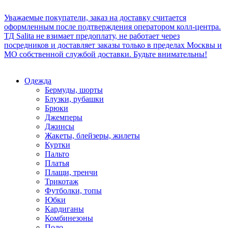
Уважаемые покупатели, заказ на доставку считается
оформленным после подтверждения оператором колл-центра.
ТД Salita не взимает предоплату, не работает через
посредников и доставляет заказы только в пределах Москвы и
МО собственной службой доставки. Будьте внимательны!
Одежда
Бермуды, шорты
Блузки, рубашки
Брюки
Джемперы
Джинсы
Жакеты, блейзеры, жилеты
Куртки
Пальто
Платья
Плащи, тренчи
Трикотаж
Футболки, топы
Юбки
Кардиганы
Комбинезоны
Поло