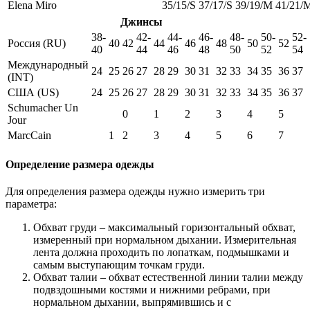
Elena Miro
35/15/S
37/17/S
39/19/M
41/21/
Джинсы
38-
42-
44-
46-
48-
50-
52-
Россия (RU)
40
42
44
46
48
50
52
40
44
46
48
50
52
54
Международный
24
25
26
27
28
29
30
31
32
33
34
35
36
37
(INT)
США (US)
24
25
26
27
28
29
30
31
32
33
34
35
36
37
Schumacher Un
0
1
2
3
4
5
Jour
MarcCain
1
2
3
4
5
6
7
Определение размера одежды
Для определения размера одежды нужно измерить три
параметра:
Обхват груди – максимальный горизонтальный обхват,
измеренный при нормальном дыхании. Измерительная
лента должна проходить по лопаткам, подмышками и
самым выступающим точкам груди.
Обхват талии – обхват естественной линии талии между
подвздошными костями и нижними ребрами, при
нормальном дыхании, выпрямившись и с