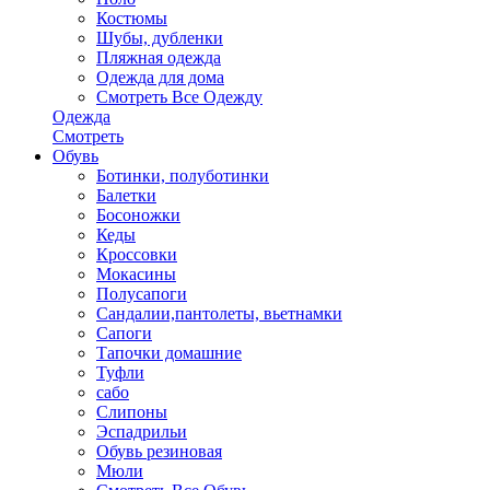
Костюмы
Шубы, дубленки
Пляжная одежда
Одежда для дома
Смотреть Все Одежду
Одежда
Смотреть
Обувь
Ботинки, полуботинки
Балетки
Босоножки
Кеды
Кроссовки
Мокасины
Полусапоги
Сандалии,пантолеты, вьетнамки
Сапоги
Тапочки домашние
Туфли
сабо
Слипоны
Эспадрильи
Обувь резиновая
Мюли