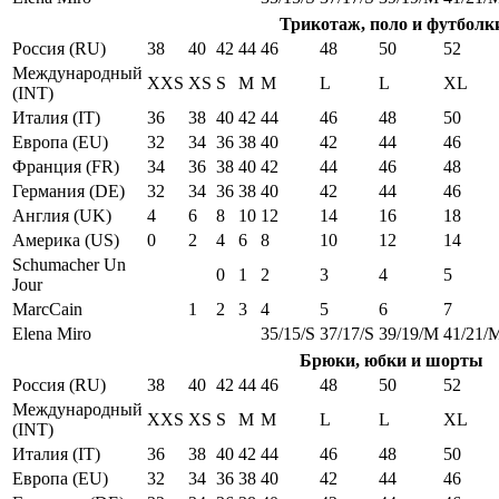
Трикотаж, поло и футболк
Россия (RU)
38
40
42
44
46
48
50
52
Международный
XXS
XS
S
M
M
L
L
XL
(INT)
Италия (IT)
36
38
40
42
44
46
48
50
Европа (EU)
32
34
36
38
40
42
44
46
Франция (FR)
34
36
38
40
42
44
46
48
Германия (DE)
32
34
36
38
40
42
44
46
Англия (UK)
4
6
8
10
12
14
16
18
Америка (US)
0
2
4
6
8
10
12
14
Schumacher Un
0
1
2
3
4
5
Jour
MarcCain
1
2
3
4
5
6
7
Elena Miro
35/15/S
37/17/S
39/19/M
41/21/
Брюки, юбки и шорты
Россия (RU)
38
40
42
44
46
48
50
52
Международный
XXS
XS
S
M
M
L
L
XL
(INT)
Италия (IT)
36
38
40
42
44
46
48
50
Европа (EU)
32
34
36
38
40
42
44
46