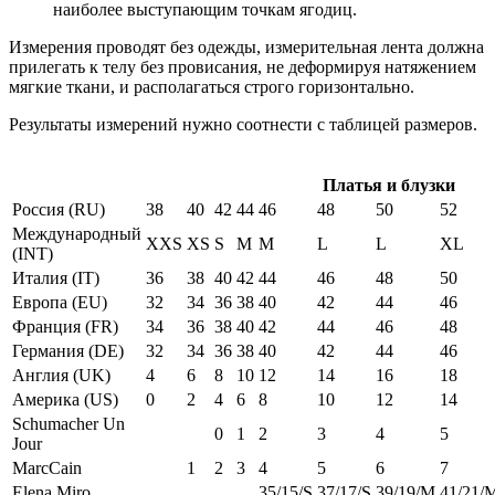
наиболее выступающим точкам ягодиц.
Измерения проводят без одежды, измерительная лента должна
прилегать к телу без провисания, не деформируя натяжением
мягкие ткани, и располагаться строго горизонтально.
Результаты измерений нужно соотнести с таблицей размеров.
Платья и блузки
Россия (RU)
38
40
42
44
46
48
50
52
Международный
XXS
XS
S
M
M
L
L
XL
(INT)
Италия (IT)
36
38
40
42
44
46
48
50
Европа (EU)
32
34
36
38
40
42
44
46
Франция (FR)
34
36
38
40
42
44
46
48
Германия (DE)
32
34
36
38
40
42
44
46
Англия (UK)
4
6
8
10
12
14
16
18
Америка (US)
0
2
4
6
8
10
12
14
Schumacher Un
0
1
2
3
4
5
Jour
MarcCain
1
2
3
4
5
6
7
Elena Miro
35/15/S
37/17/S
39/19/M
41/21/