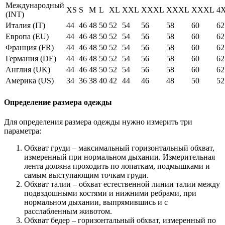
Международный
XS
S
M
L
XL
XXL
XXXL
XXXL
XXXL
4
(INT)
Италия (IT)
44
46
48
50
52
54
56
58
60
62
Европа (EU)
44
46
48
50
52
54
56
58
60
62
Франция (FR)
44
46
48
50
52
54
56
58
60
62
Германия (DE)
44
46
48
50
52
54
56
58
60
62
Англия (UK)
44
46
48
50
52
54
56
58
60
62
Америка (US)
34
36
38
40
42
44
46
48
50
52
Определение размера одежды
Для определения размера одежды нужно измерить три
параметра:
Обхват груди – максимальный горизонтальный обхват,
измеренный при нормальном дыхании. Измерительная
лента должна проходить по лопаткам, подмышками и
самым выступающим точкам груди.
Обхват талии – обхват естественной линии талии между
подвздошными костями и нижними ребрами, при
нормальном дыхании, выпрямившись и с
расслабленным животом.
Обхват бедер – горизонтальный обхват, измеренный по