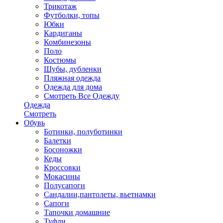
Трикотаж
Футболки, топы
Юбки
Кардиганы
Комбинезоны
Поло
Костюмы
Шубы, дубленки
Пляжная одежда
Одежда для дома
Смотреть Все Одежду
Одежда
Смотреть
Обувь
Ботинки, полуботинки
Балетки
Босоножки
Кеды
Кроссовки
Мокасины
Полусапоги
Сандалии,пантолеты, вьетнамки
Сапоги
Тапочки домашние
Туфли