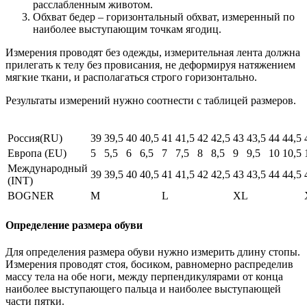
расслабленным животом.
Обхват бедер – горизонтальный обхват, измеренный по
наиболее выступающим точкам ягодиц.
Измерения проводят без одежды, измерительная лента должна
прилегать к телу без провисания, не деформируя натяжением
мягкие ткани, и располагаться строго горизонтально.
Результаты измерений нужно соотнести с таблицей размеров.
Россия(RU)
39
39,5
40
40,5
41
41,5
42
42,5
43
43,5
44
44,5
Европа (EU)
5
5,5
6
6,5
7
7,5
8
8,5
9
9,5
10
10,5
Международный
39
39,5
40
40,5
41
41,5
42
42,5
43
43,5
44
44,5
(INT)
BOGNER
M
L
XL
Определение размера обуви
Для определения размера обуви нужно измерить длину стопы.
Измерения проводят стоя, босиком, равномерно распределив
массу тела на обе ноги, между перпендикулярами от конца
наиболее выступающего пальца и наиболее выступающей
части пятки.