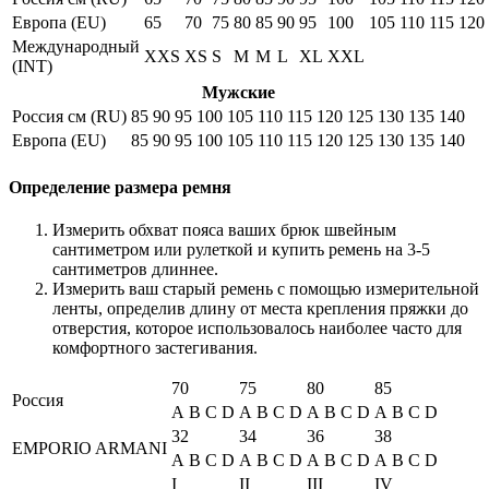
Европа (EU)
65
70
75
80
85
90
95
100
105
110
115
120
Международный
XXS
XS
S
M
M
L
XL
XXL
(INT)
Мужские
Россия см (RU)
85
90
95
100
105
110
115
120
125
130
135
140
Европа (EU)
85
90
95
100
105
110
115
120
125
130
135
140
Определение размера ремня
Измерить обхват пояса ваших брюк швейным
сантиметром или рулеткой и купить ремень на 3-5
сантиметров длиннее.
Измерить ваш старый ремень с помощью измерительной
ленты, определив длину от места крепления пряжки до
отверстия, которое использовалось наиболее часто для
комфортного застегивания.
70
75
80
85
Россия
A
B
C
D
A
B
C
D
A
B
C
D
A
B
C
D
32
34
36
38
EMPORIO ARMANI
A
B
C
D
A
B
C
D
A
B
C
D
A
B
C
D
I
II
III
IV