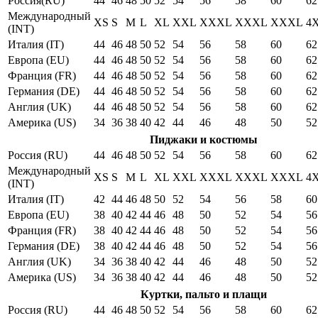
Россия(RU)
44
46
48
50
52
54
56
58
60
62
Международный
XS
S
M
L
XL
XXL
XXXL
XXXL
XXXL
4
(INT)
Италия (IT)
44
46
48
50
52
54
56
58
60
62
Европа (EU)
44
46
48
50
52
54
56
58
60
62
Франция (FR)
44
46
48
50
52
54
56
58
60
62
Германия (DE)
44
46
48
50
52
54
56
58
60
62
Англия (UK)
44
46
48
50
52
54
56
58
60
62
Америка (US)
34
36
38
40
42
44
46
48
50
52
Пиджаки и костюмы
Россия (RU)
44
46
48
50
52
54
56
58
60
62
Международный
XS
S
M
L
XL
XXL
XXXL
XXXL
XXXL
4
(INT)
Италия (IT)
42
44
46
48
50
52
54
56
58
60
Европа (EU)
38
40
42
44
46
48
50
52
54
56
Франция (FR)
38
40
42
44
46
48
50
52
54
56
Германия (DE)
38
40
42
44
46
48
50
52
54
56
Англия (UK)
34
36
38
40
42
44
46
48
50
52
Америка (US)
34
36
38
40
42
44
46
48
50
52
Куртки, пальто и плащи
Россия (RU)
44
46
48
50
52
54
56
58
60
62