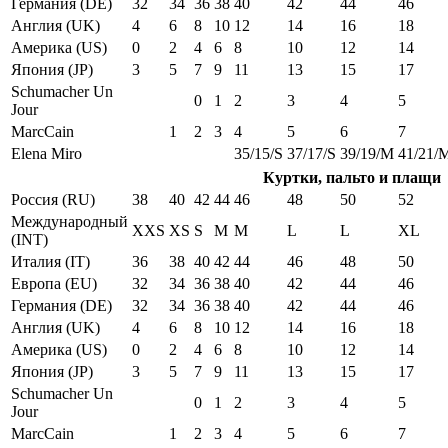
Германия (DE)
32
34
36
38
40
42
44
46
Англия (UK)
4
6
8
10
12
14
16
18
Америка (US)
0
2
4
6
8
10
12
14
Япония (JP)
3
5
7
9
11
13
15
17
Schumacher Un
0
1
2
3
4
5
Jour
MarcCain
1
2
3
4
5
6
7
Elena Miro
35/15/S
37/17/S
39/19/M
41/21/
Куртки, пальто и плащи
Россия (RU)
38
40
42
44
46
48
50
52
Международный
XXS
XS
S
M
M
L
L
XL
(INT)
Италия (IT)
36
38
40
42
44
46
48
50
Европа (EU)
32
34
36
38
40
42
44
46
Германия (DE)
32
34
36
38
40
42
44
46
Англия (UK)
4
6
8
10
12
14
16
18
Америка (US)
0
2
4
6
8
10
12
14
Япония (JP)
3
5
7
9
11
13
15
17
Schumacher Un
0
1
2
3
4
5
Jour
MarcCain
1
2
3
4
5
6
7