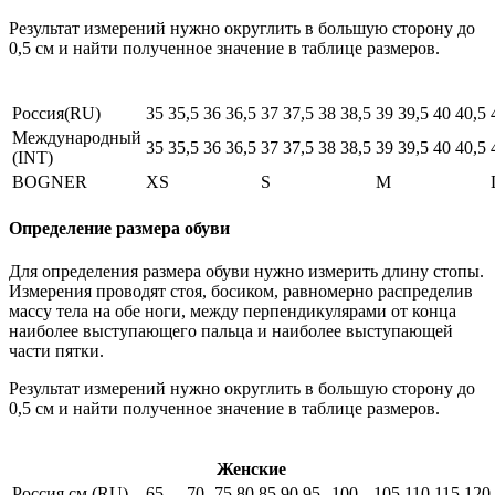
Результат измерений нужно округлить в большую сторону до
0,5 см и найти полученное значение в таблице размеров.
Россия(RU)
35
35,5
36
36,5
37
37,5
38
38,5
39
39,5
40
40,5
Международный
35
35,5
36
36,5
37
37,5
38
38,5
39
39,5
40
40,5
(INT)
BOGNER
XS
S
M
Определение размера обуви
Для определения размера обуви нужно измерить длину стопы.
Измерения проводят стоя, босиком, равномерно распределив
массу тела на обе ноги, между перпендикулярами от конца
наиболее выступающего пальца и наиболее выступающей
части пятки.
Результат измерений нужно округлить в большую сторону до
0,5 см и найти полученное значение в таблице размеров.
Женские
Россия см (RU)
65
70
75
80
85
90
95
100
105
110
115
120