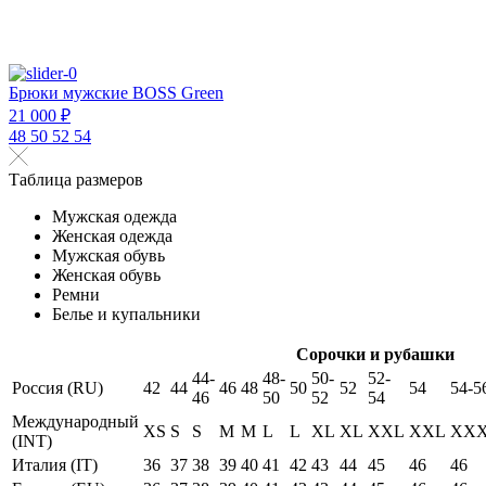
Брюки мужские BOSS Green
21 000 ₽
48
50
52
54
Таблица размеров
Мужская одежда
Женская одежда
Мужская обувь
Женская обувь
Ремни
Белье и купальники
Сорочки и рубашки
44-
48-
50-
52-
Россия (RU)
42
44
46
48
50
52
54
54-5
46
50
52
54
Международный
XS
S
S
M
M
L
L
XL
XL
XXL
XXL
XX
(INT)
Италия (IT)
36
37
38
39
40
41
42
43
44
45
46
46