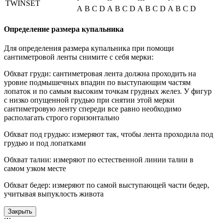
TWINSET
A
B
C
D
A
B
C
D
A
B
C
D
A
B
C
D
Определение размера купальника
Для определения размера купальника при помощи
сантиметровой ленты снимите с себя мерки:
Обхват груди: сантиметровая лента должна проходить на
уровне подмышечных впадин по выступающим частям
лопаток и по самым высоким точкам грудных желез. У фигур
с низко опущенной грудью при снятии этой мерки
сантиметровую ленту спереди все равно необходимо
располагать строго горизонтально
Обхват под грудью: измеряют так, чтобы лента проходила под
грудью и под лопатками
Обхват талии: измеряют по естественной линии талии в
самом узком месте
Обхват бедер: измеряют по самой выступающей части бедер,
учитывая выпуклость живота
Закрыть