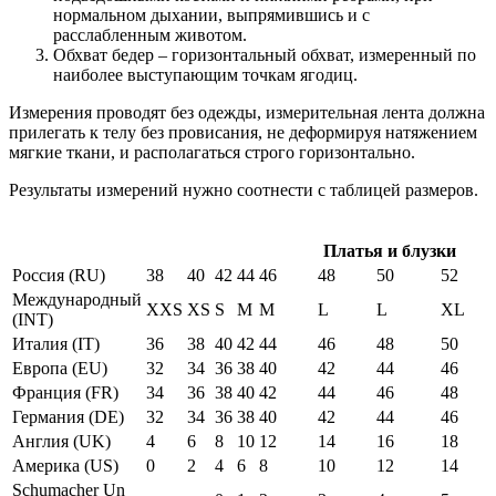
нормальном дыхании, выпрямившись и с
расслабленным животом.
Обхват бедер – горизонтальный обхват, измеренный по
наиболее выступающим точкам ягодиц.
Измерения проводят без одежды, измерительная лента должна
прилегать к телу без провисания, не деформируя натяжением
мягкие ткани, и располагаться строго горизонтально.
Результаты измерений нужно соотнести с таблицей размеров.
Платья и блузки
Россия (RU)
38
40
42
44
46
48
50
52
Международный
XXS
XS
S
M
M
L
L
XL
(INT)
Италия (IT)
36
38
40
42
44
46
48
50
Европа (EU)
32
34
36
38
40
42
44
46
Франция (FR)
34
36
38
40
42
44
46
48
Германия (DE)
32
34
36
38
40
42
44
46
Англия (UK)
4
6
8
10
12
14
16
18
Америка (US)
0
2
4
6
8
10
12
14
Schumacher Un