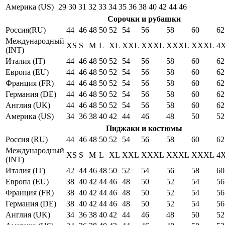
Америка (US)
29
30
31
32
33
34
35
36
38
40
42
44
46
Сорочки и рубашки
Россия(RU)
44
46
48
50
52
54
56
58
60
62
Международный
XS
S
M
L
XL
XXL
XXXL
XXXL
XXXL
4
(INT)
Италия (IT)
44
46
48
50
52
54
56
58
60
62
Европа (EU)
44
46
48
50
52
54
56
58
60
62
Франция (FR)
44
46
48
50
52
54
56
58
60
62
Германия (DE)
44
46
48
50
52
54
56
58
60
62
Англия (UK)
44
46
48
50
52
54
56
58
60
62
Америка (US)
34
36
38
40
42
44
46
48
50
52
Пиджаки и костюмы
Россия (RU)
44
46
48
50
52
54
56
58
60
62
Международный
XS
S
M
L
XL
XXL
XXXL
XXXL
XXXL
4
(INT)
Италия (IT)
42
44
46
48
50
52
54
56
58
60
Европа (EU)
38
40
42
44
46
48
50
52
54
56
Франция (FR)
38
40
42
44
46
48
50
52
54
56
Германия (DE)
38
40
42
44
46
48
50
52
54
56
Англия (UK)
34
36
38
40
42
44
46
48
50
52