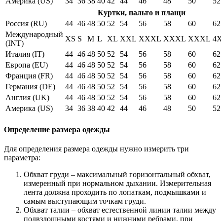
Америка (US)
34
36
38
40
42
44
46
48
50
52
Куртки, пальто и плащи
Россия (RU)
44
46
48
50
52
54
56
58
60
62
Международный
XS
S
M
L
XL
XXL
XXXL
XXXL
XXXL
4
(INT)
Италия (IT)
44
46
48
50
52
54
56
58
60
62
Европа (EU)
44
46
48
50
52
54
56
58
60
62
Франция (FR)
44
46
48
50
52
54
56
58
60
62
Германия (DE)
44
46
48
50
52
54
56
58
60
62
Англия (UK)
44
46
48
50
52
54
56
58
60
62
Америка (US)
34
36
38
40
42
44
46
48
50
52
Определение размера одежды
Для определения размера одежды нужно измерить три
параметра:
Обхват груди – максимальный горизонтальный обхват,
измеренный при нормальном дыхании. Измерительная
лента должна проходить по лопаткам, подмышками и
самым выступающим точкам груди.
Обхват талии – обхват естественной линии талии между
подвздошными костями и нижними ребрами, при