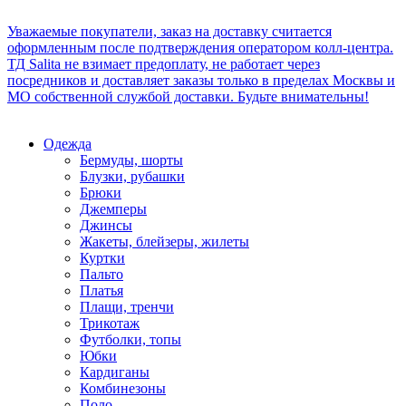
Уважаемые покупатели, заказ на доставку считается
оформленным после подтверждения оператором колл-центра.
ТД Salita не взимает предоплату, не работает через
посредников и доставляет заказы только в пределах Москвы и
МО собственной службой доставки. Будьте внимательны!
Одежда
Бермуды, шорты
Блузки, рубашки
Брюки
Джемперы
Джинсы
Жакеты, блейзеры, жилеты
Куртки
Пальто
Платья
Плащи, тренчи
Трикотаж
Футболки, топы
Юбки
Кардиганы
Комбинезоны
Поло