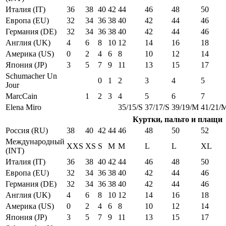
Италия (IT)
36
38
40
42
44
46
48
50
Европа (EU)
32
34
36
38
40
42
44
46
Германия (DE)
32
34
36
38
40
42
44
46
Англия (UK)
4
6
8
10
12
14
16
18
Америка (US)
0
2
4
6
8
10
12
14
Япония (JP)
3
5
7
9
11
13
15
17
Schumacher Un
0
1
2
3
4
5
Jour
MarcCain
1
2
3
4
5
6
7
Elena Miro
35/15/S
37/17/S
39/19/M
41/21/
Куртки, пальто и плащи
Россия (RU)
38
40
42
44
46
48
50
52
Международный
XXS
XS
S
M
M
L
L
XL
(INT)
Италия (IT)
36
38
40
42
44
46
48
50
Европа (EU)
32
34
36
38
40
42
44
46
Германия (DE)
32
34
36
38
40
42
44
46
Англия (UK)
4
6
8
10
12
14
16
18
Америка (US)
0
2
4
6
8
10
12
14
Япония (JP)
3
5
7
9
11
13
15
17