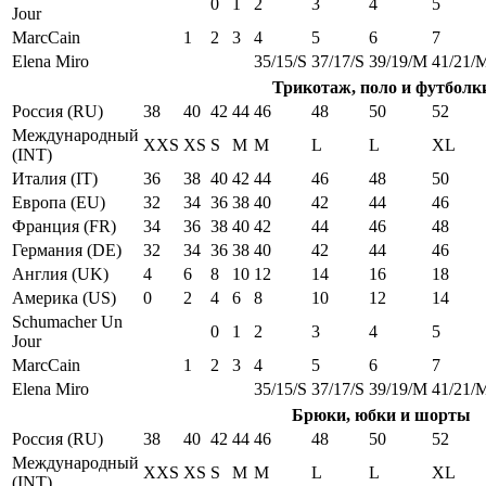
0
1
2
3
4
5
Jour
MarcCain
1
2
3
4
5
6
7
Elena Miro
35/15/S
37/17/S
39/19/M
41/21/
Трикотаж, поло и футболк
Россия (RU)
38
40
42
44
46
48
50
52
Международный
XXS
XS
S
M
M
L
L
XL
(INT)
Италия (IT)
36
38
40
42
44
46
48
50
Европа (EU)
32
34
36
38
40
42
44
46
Франция (FR)
34
36
38
40
42
44
46
48
Германия (DE)
32
34
36
38
40
42
44
46
Англия (UK)
4
6
8
10
12
14
16
18
Америка (US)
0
2
4
6
8
10
12
14
Schumacher Un
0
1
2
3
4
5
Jour
MarcCain
1
2
3
4
5
6
7
Elena Miro
35/15/S
37/17/S
39/19/M
41/21/
Брюки, юбки и шорты
Россия (RU)
38
40
42
44
46
48
50
52
Международный
XXS
XS
S
M
M
L
L
XL
(INT)