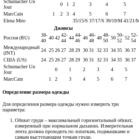
Schumacher Un
0
1
2
3
4
5
Jour
MarcCain
1
2
3
4
5
6
7
Elena Miro
35/15/S
37/17/S
39/19/M
41/21/
Джинсы
38-
42-
44-
46-
48-
50-
52-
Россия (RU)
40
42
44
46
48
50
52
40
44
46
48
50
52
54
Международный
24
25
26
27
28
29
30
31
32
33
34
35
36
37
(INT)
США (US)
24
25
26
27
28
29
30
31
32
33
34
35
36
37
Schumacher Un
0
1
2
3
4
5
Jour
MarcCain
1
2
3
4
5
6
7
Определение размера одежды
Для определения размера одежды нужно измерить три
параметра:
Обхват груди – максимальный горизонтальный обхват,
измеренный при нормальном дыхании. Измерительная
лента должна проходить по лопаткам, подмышками и
самым выступающим точкам груди.