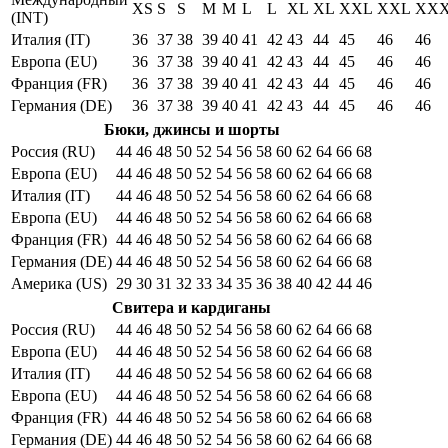
XS
S
S
M
M
L
L
XL
XL
XXL
XXL
XX
(INT)
Италия (IT)
36
37
38
39
40
41
42
43
44
45
46
46
Европа (EU)
36
37
38
39
40
41
42
43
44
45
46
46
Франция (FR)
36
37
38
39
40
41
42
43
44
45
46
46
Германия (DE)
36
37
38
39
40
41
42
43
44
45
46
46
Бюки, джинсы и шорты
Россия (RU)
44
46
48
50
52
54
56
58
60
62
64
66
68
Европа (EU)
44
46
48
50
52
54
56
58
60
62
64
66
68
Италия (IT)
44
46
48
50
52
54
56
58
60
62
64
66
68
Европа (EU)
44
46
48
50
52
54
56
58
60
62
64
66
68
Франция (FR)
44
46
48
50
52
54
56
58
60
62
64
66
68
Германия (DE)
44
46
48
50
52
54
56
58
60
62
64
66
68
Америка (US)
29
30
31
32
33
34
35
36
38
40
42
44
46
Свитера и кардиганы
Россия (RU)
44
46
48
50
52
54
56
58
60
62
64
66
68
Европа (EU)
44
46
48
50
52
54
56
58
60
62
64
66
68
Италия (IT)
44
46
48
50
52
54
56
58
60
62
64
66
68
Европа (EU)
44
46
48
50
52
54
56
58
60
62
64
66
68
Франция (FR)
44
46
48
50
52
54
56
58
60
62
64
66
68
Германия (DE)
44
46
48
50
52
54
56
58
60
62
64
66
68