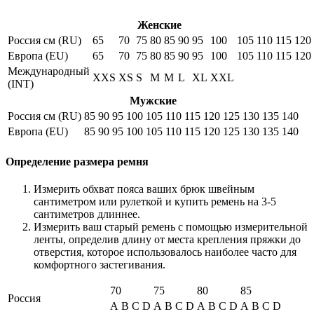
Женские
Россия см (RU)
65
70
75
80
85
90
95
100
105
110
115
120
Европа (EU)
65
70
75
80
85
90
95
100
105
110
115
120
Международный
XXS
XS
S
M
M
L
XL
XXL
(INT)
Мужские
Россия см (RU)
85
90
95
100
105
110
115
120
125
130
135
140
Европа (EU)
85
90
95
100
105
110
115
120
125
130
135
140
Определение размера ремня
Измерить обхват пояса ваших брюк швейным
сантиметром или рулеткой и купить ремень на 3-5
сантиметров длиннее.
Измерить ваш старый ремень с помощью измерительной
ленты, определив длину от места крепления пряжки до
отверстия, которое использовалось наиболее часто для
комфортного застегивания.
70
75
80
85
Россия
A
B
C
D
A
B
C
D
A
B
C
D
A
B
C
D