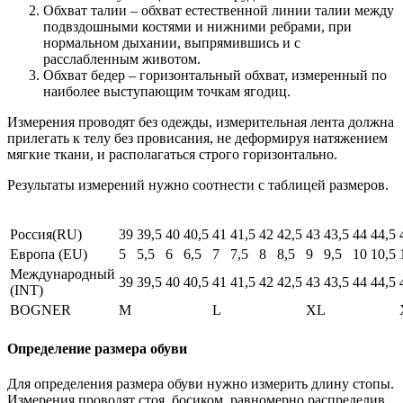
Обхват талии – обхват естественной линии талии между
подвздошными костями и нижними ребрами, при
нормальном дыхании, выпрямившись и с
расслабленным животом.
Обхват бедер – горизонтальный обхват, измеренный по
наиболее выступающим точкам ягодиц.
Измерения проводят без одежды, измерительная лента должна
прилегать к телу без провисания, не деформируя натяжением
мягкие ткани, и располагаться строго горизонтально.
Результаты измерений нужно соотнести с таблицей размеров.
Россия(RU)
39
39,5
40
40,5
41
41,5
42
42,5
43
43,5
44
44,5
Европа (EU)
5
5,5
6
6,5
7
7,5
8
8,5
9
9,5
10
10,5
Международный
39
39,5
40
40,5
41
41,5
42
42,5
43
43,5
44
44,5
(INT)
BOGNER
M
L
XL
Определение размера обуви
Для определения размера обуви нужно измерить длину стопы.
Измерения проводят стоя, босиком, равномерно распределив