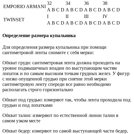
32
34
36
38
EMPORIO ARMANI
A
B
C
D
A
B
C
D
A
B
C
D
A
B
C
D
I
II
III
IV
TWINSET
A
B
C
D
A
B
C
D
A
B
C
D
A
B
C
D
Определение размера купальника
Для определения размера купальника при помощи
сантиметровой ленты снимите с себя мерки:
Обхват груди: сантиметровая лента должна проходить на
уровне подмышечных впадин по выступающим частям
лопаток и по самым высоким точкам грудных желез. У фигур
с низко опущенной грудью при снятии этой мерки
сантиметровую ленту спереди все равно необходимо
располагать строго горизонтально
Обхват под грудью: измеряют так, чтобы лента проходила под
грудью и под лопатками
Обхват талии: измеряют по естественной линии талии в
самом узком месте
Обхват бедер: измеряют по самой выступающей части бедер,