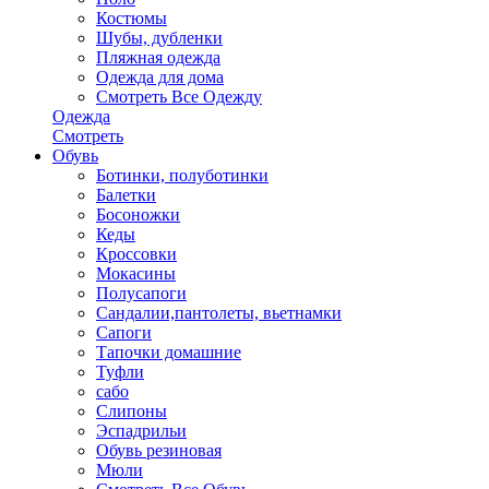
Костюмы
Шубы, дубленки
Пляжная одежда
Одежда для дома
Смотреть Все Одежду
Одежда
Смотреть
Обувь
Ботинки, полуботинки
Балетки
Босоножки
Кеды
Кроссовки
Мокасины
Полусапоги
Сандалии,пантолеты, вьетнамки
Сапоги
Тапочки домашние
Туфли
сабо
Слипоны
Эспадрильи
Обувь резиновая
Мюли