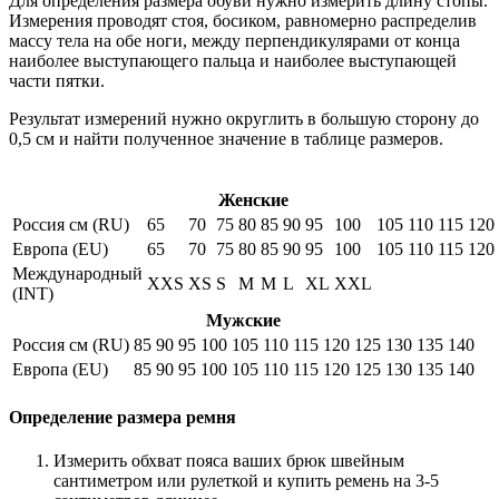
Для определения размера обуви нужно измерить длину стопы.
Измерения проводят стоя, босиком, равномерно распределив
массу тела на обе ноги, между перпендикулярами от конца
наиболее выступающего пальца и наиболее выступающей
части пятки.
Результат измерений нужно округлить в большую сторону до
0,5 см и найти полученное значение в таблице размеров.
Женские
Россия см (RU)
65
70
75
80
85
90
95
100
105
110
115
120
Европа (EU)
65
70
75
80
85
90
95
100
105
110
115
120
Международный
XXS
XS
S
M
M
L
XL
XXL
(INT)
Мужские
Россия см (RU)
85
90
95
100
105
110
115
120
125
130
135
140
Европа (EU)
85
90
95
100
105
110
115
120
125
130
135
140
Определение размера ремня
Измерить обхват пояса ваших брюк швейным
сантиметром или рулеткой и купить ремень на 3-5