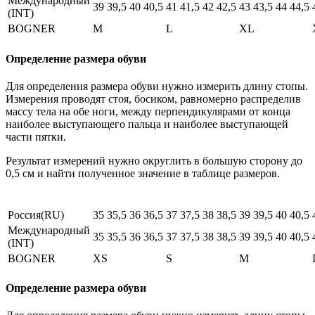
Международный
39
39,5
40
40,5
41
41,5
42
42,5
43
43,5
44
44,5
(INT)
BOGNER
M
L
XL
Определение размера обуви
Для определения размера обуви нужно измерить длину стопы.
Измерения проводят стоя, босиком, равномерно распределив
массу тела на обе ноги, между перпендикулярами от конца
наиболее выступающего пальца и наиболее выступающей
части пятки.
Результат измерений нужно округлить в большую сторону до
0,5 см и найти полученное значение в таблице размеров.
Россия(RU)
35
35,5
36
36,5
37
37,5
38
38,5
39
39,5
40
40,5
Международный
35
35,5
36
36,5
37
37,5
38
38,5
39
39,5
40
40,5
(INT)
BOGNER
XS
S
M
Определение размера обуви