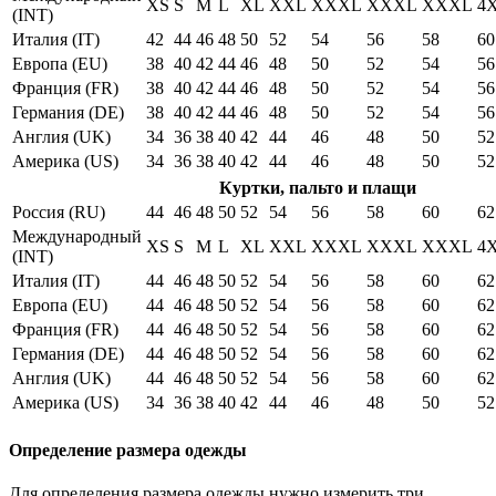
XS
S
M
L
XL
XXL
XXXL
XXXL
XXXL
4
(INT)
Италия (IT)
42
44
46
48
50
52
54
56
58
60
Европа (EU)
38
40
42
44
46
48
50
52
54
56
Франция (FR)
38
40
42
44
46
48
50
52
54
56
Германия (DE)
38
40
42
44
46
48
50
52
54
56
Англия (UK)
34
36
38
40
42
44
46
48
50
52
Америка (US)
34
36
38
40
42
44
46
48
50
52
Куртки, пальто и плащи
Россия (RU)
44
46
48
50
52
54
56
58
60
62
Международный
XS
S
M
L
XL
XXL
XXXL
XXXL
XXXL
4
(INT)
Италия (IT)
44
46
48
50
52
54
56
58
60
62
Европа (EU)
44
46
48
50
52
54
56
58
60
62
Франция (FR)
44
46
48
50
52
54
56
58
60
62
Германия (DE)
44
46
48
50
52
54
56
58
60
62
Англия (UK)
44
46
48
50
52
54
56
58
60
62
Америка (US)
34
36
38
40
42
44
46
48
50
52
Определение размера одежды
Для определения размера одежды нужно измерить три