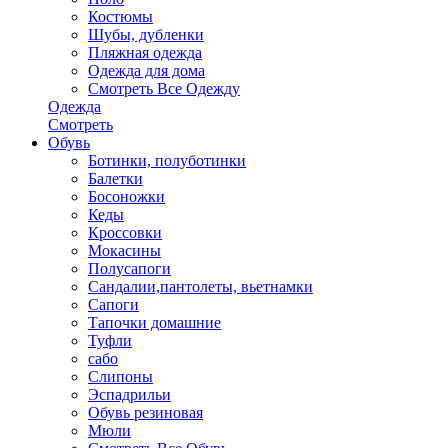
Костюмы
Шубы, дубленки
Пляжная одежда
Одежда для дома
Смотреть Все Одежду
Одежда
Смотреть
Обувь
Ботинки, полуботинки
Балетки
Босоножки
Кеды
Кроссовки
Мокасины
Полусапоги
Сандалии,пантолеты, вьетнамки
Сапоги
Тапочки домашние
Туфли
сабо
Слипоны
Эспадрильи
Обувь резиновая
Мюли