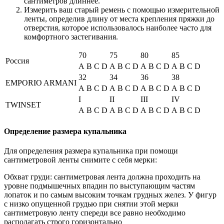
сантиметров длиннее.
Измерить ваш старый ремень с помощью измерительной
ленты, определив длину от места крепления пряжки до
отверстия, которое использовалось наиболее часто для
комфортного застегивания.
70
75
80
85
Россия
A
B
C
D
A
B
C
D
A
B
C
D
A
B
C
D
32
34
36
38
EMPORIO ARMANI
A
B
C
D
A
B
C
D
A
B
C
D
A
B
C
D
I
II
III
IV
TWINSET
A
B
C
D
A
B
C
D
A
B
C
D
A
B
C
D
Определение размера купальника
Для определения размера купальника при помощи
сантиметровой ленты снимите с себя мерки:
Обхват груди: сантиметровая лента должна проходить на
уровне подмышечных впадин по выступающим частям
лопаток и по самым высоким точкам грудных желез. У фигур
с низко опущенной грудью при снятии этой мерки
сантиметровую ленту спереди все равно необходимо
располагать строго горизонтально