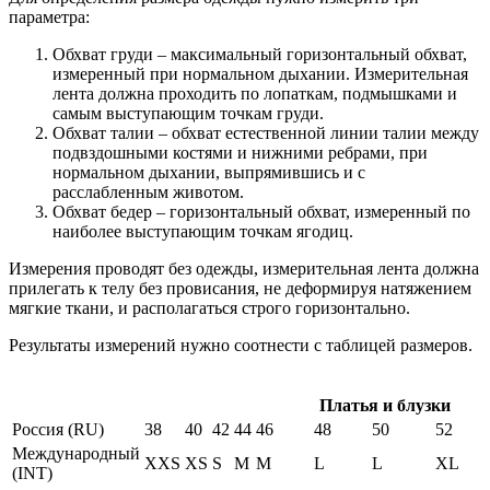
параметра:
Обхват груди – максимальный горизонтальный обхват,
измеренный при нормальном дыхании. Измерительная
лента должна проходить по лопаткам, подмышками и
самым выступающим точкам груди.
Обхват талии – обхват естественной линии талии между
подвздошными костями и нижними ребрами, при
нормальном дыхании, выпрямившись и с
расслабленным животом.
Обхват бедер – горизонтальный обхват, измеренный по
наиболее выступающим точкам ягодиц.
Измерения проводят без одежды, измерительная лента должна
прилегать к телу без провисания, не деформируя натяжением
мягкие ткани, и располагаться строго горизонтально.
Результаты измерений нужно соотнести с таблицей размеров.
Платья и блузки
Россия (RU)
38
40
42
44
46
48
50
52
Международный
XXS
XS
S
M
M
L
L
XL
(INT)