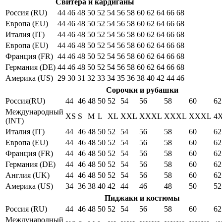
Свитера и кардиганы
Россия (RU)
44
46
48
50
52
54
56
58
60
62
64
66
68
Европа (EU)
44
46
48
50
52
54
56
58
60
62
64
66
68
Италия (IT)
44
46
48
50
52
54
56
58
60
62
64
66
68
Европа (EU)
44
46
48
50
52
54
56
58
60
62
64
66
68
Франция (FR)
44
46
48
50
52
54
56
58
60
62
64
66
68
Германия (DE)
44
46
48
50
52
54
56
58
60
62
64
66
68
Америка (US)
29
30
31
32
33
34
35
36
38
40
42
44
46
Сорочки и рубашки
Россия(RU)
44
46
48
50
52
54
56
58
60
62
Международный
XS
S
M
L
XL
XXL
XXXL
XXXL
XXXL
4
(INT)
Италия (IT)
44
46
48
50
52
54
56
58
60
62
Европа (EU)
44
46
48
50
52
54
56
58
60
62
Франция (FR)
44
46
48
50
52
54
56
58
60
62
Германия (DE)
44
46
48
50
52
54
56
58
60
62
Англия (UK)
44
46
48
50
52
54
56
58
60
62
Америка (US)
34
36
38
40
42
44
46
48
50
52
Пиджаки и костюмы
Россия (RU)
44
46
48
50
52
54
56
58
60
62
Международный