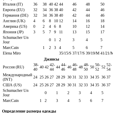
Италия (IT)
36
38
40
42
44
46
48
50
Европа (EU)
32
34
36
38
40
42
44
46
Германия (DE)
32
34
36
38
40
42
44
46
Англия (UK)
4
6
8
10
12
14
16
18
Америка (US)
0
2
4
6
8
10
12
14
Япония (JP)
3
5
7
9
11
13
15
17
Schumacher Un
0
1
2
3
4
5
Jour
MarcCain
1
2
3
4
5
6
7
Elena Miro
35/15/S
37/17/S
39/19/M
41/21/
Джинсы
38-
42-
44-
46-
48-
50-
52-
Россия (RU)
40
42
44
46
48
50
52
40
44
46
48
50
52
54
Международный
24
25
26
27
28
29
30
31
32
33
34
35
36
37
(INT)
США (US)
24
25
26
27
28
29
30
31
32
33
34
35
36
37
Schumacher Un
0
1
2
3
4
5
Jour
MarcCain
1
2
3
4
5
6
7
Определение размера одежды