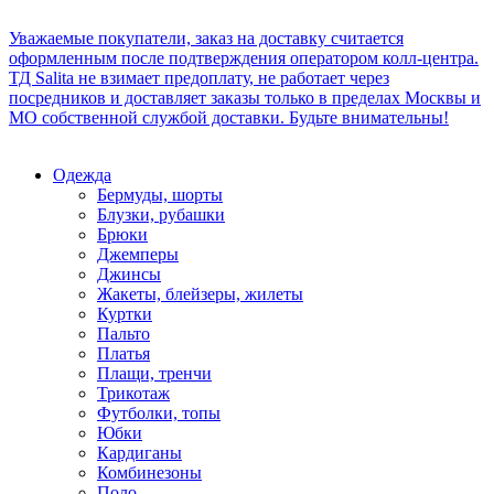
Уважаемые покупатели, заказ на доставку считается
оформленным после подтверждения оператором колл-центра.
ТД Salita не взимает предоплату, не работает через
посредников и доставляет заказы только в пределах Москвы и
МО собственной службой доставки. Будьте внимательны!
Одежда
Бермуды, шорты
Блузки, рубашки
Брюки
Джемперы
Джинсы
Жакеты, блейзеры, жилеты
Куртки
Пальто
Платья
Плащи, тренчи
Трикотаж
Футболки, топы
Юбки
Кардиганы
Комбинезоны
Поло