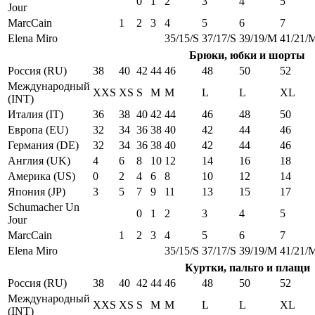
0
1
2
3
4
5
Jour
MarcCain
1
2
3
4
5
6
7
Elena Miro
35/15/S
37/17/S
39/19/M
41/21/
Брюки, юбки и шорты
Россия (RU)
38
40
42
44
46
48
50
52
Международный
XXS
XS
S
M
M
L
L
XL
(INT)
Италия (IT)
36
38
40
42
44
46
48
50
Европа (EU)
32
34
36
38
40
42
44
46
Германия (DE)
32
34
36
38
40
42
44
46
Англия (UK)
4
6
8
10
12
14
16
18
Америка (US)
0
2
4
6
8
10
12
14
Япония (JP)
3
5
7
9
11
13
15
17
Schumacher Un
0
1
2
3
4
5
Jour
MarcCain
1
2
3
4
5
6
7
Elena Miro
35/15/S
37/17/S
39/19/M
41/21/
Куртки, пальто и плащи
Россия (RU)
38
40
42
44
46
48
50
52
Международный
XXS
XS
S
M
M
L
L
XL
(INT)