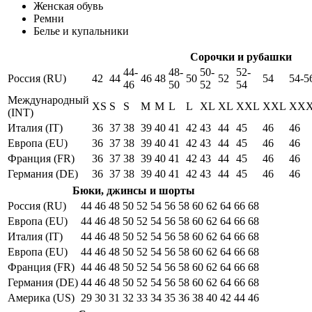
Женская обувь
Ремни
Белье и купальники
Сорочки и рубашки
44-
48-
50-
52-
Россия (RU)
42
44
46
48
50
52
54
54-5
46
50
52
54
Международный
XS
S
S
M
M
L
L
XL
XL
XXL
XXL
XX
(INT)
Италия (IT)
36
37
38
39
40
41
42
43
44
45
46
46
Европа (EU)
36
37
38
39
40
41
42
43
44
45
46
46
Франция (FR)
36
37
38
39
40
41
42
43
44
45
46
46
Германия (DE)
36
37
38
39
40
41
42
43
44
45
46
46
Бюки, джинсы и шорты
Россия (RU)
44
46
48
50
52
54
56
58
60
62
64
66
68
Европа (EU)
44
46
48
50
52
54
56
58
60
62
64
66
68
Италия (IT)
44
46
48
50
52
54
56
58
60
62
64
66
68
Европа (EU)
44
46
48
50
52
54
56
58
60
62
64
66
68
Франция (FR)
44
46
48
50
52
54
56
58
60
62
64
66
68
Германия (DE)
44
46
48
50
52
54
56
58
60
62
64
66
68
Америка (US)
29
30
31
32
33
34
35
36
38
40
42
44
46