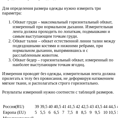
Для определения размера одежды нужно измерить три
параметра:
Обхват груди – максимальный горизонтальный обхват,
измеренный при нормальном дыхании. Измерительная
лента должна проходить по лопаткам, подмышками и
самым выступающим точкам груди.
Обхват талии – обхват естественной линии талии между
подвздошными костями и нижними ребрами, при
нормальном дыхании, выпрямившись и с
расслабленным животом.
Обхват бедер – горизонтальный обхват, измеренный по
наиболее выступающим точкам ягодиц.
Измерения проводят без одежды, измерительная лента должна
прилегать к телу без провисания, не деформируя натяжением
мягкие ткани, и располагаться строго горизонтально.
Результаты измерений нужно соотнести с таблицей размеров.
Россия(RU)
39
39,5
40
40,5
41
41,5
42
42,5
43
43,5
44
44,5
Европа (EU)
5
5,5
6
6,5
7
7,5
8
8,5
9
9,5
10
10,5