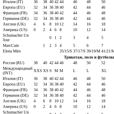
Италия (IT)
36
38
40
42
44
46
48
50
Европа (EU)
32
34
36
38
40
42
44
46
Франция (FR)
34
36
38
40
42
44
46
48
Германия (DE)
32
34
36
38
40
42
44
46
Англия (UK)
4
6
8
10
12
14
16
18
Америка (US)
0
2
4
6
8
10
12
14
Schumacher Un
0
1
2
3
4
5
Jour
MarcCain
1
2
3
4
5
6
7
Elena Miro
35/15/S
37/17/S
39/19/M
41/21/
Трикотаж, поло и футболк
Россия (RU)
38
40
42
44
46
48
50
52
Международный
XXS
XS
S
M
M
L
L
XL
(INT)
Италия (IT)
36
38
40
42
44
46
48
50
Европа (EU)
32
34
36
38
40
42
44
46
Франция (FR)
34
36
38
40
42
44
46
48
Германия (DE)
32
34
36
38
40
42
44
46
Англия (UK)
4
6
8
10
12
14
16
18
Америка (US)
0
2
4
6
8
10
12
14
Schumacher Un