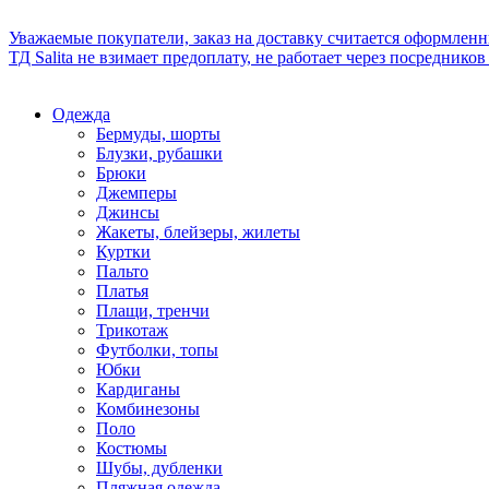
Уважаемые покупатели, заказ на доставку считается оформлен
ТД Salita не взимает предоплату, не работает через посредник
Одежда
Бермуды, шорты
Блузки, рубашки
Брюки
Джемперы
Джинсы
Жакеты, блейзеры, жилеты
Куртки
Пальто
Платья
Плащи, тренчи
Трикотаж
Футболки, топы
Юбки
Кардиганы
Комбинезоны
Поло
Костюмы
Шубы, дубленки
Пляжная одежда