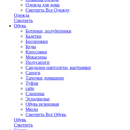
Одежда для дома
Смотреть Все Одежду
Одежда
Смотреть
Обувь
Ботинки, полуботинки
Балетки
Босоножки
Кеды
Кроссовки
Мокасины
Полусапоги
Сандалии,пантолеты, вьетнамки
Сапоги
Тапочки домашние
Туфли
сабо
Слипоны
Эспадрильи
Обувь резиновая
Мюли
Смотреть Все Обувь
Обувь
Смотреть