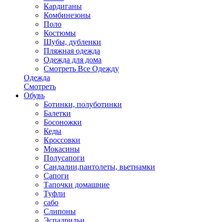
Кардиганы
Комбинезоны
Поло
Костюмы
Шубы, дубленки
Пляжная одежда
Одежда для дома
Смотреть Все Одежду
Одежда
Смотреть
Обувь
Ботинки, полуботинки
Балетки
Босоножки
Кеды
Кроссовки
Мокасины
Полусапоги
Сандалии,пантолеты, вьетнамки
Сапоги
Тапочки домашние
Туфли
сабо
Слипоны
Эспадрильи