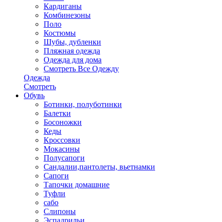
Кардиганы
Комбинезоны
Поло
Костюмы
Шубы, дубленки
Пляжная одежда
Одежда для дома
Смотреть Все Одежду
Одежда
Смотреть
Обувь
Ботинки, полуботинки
Балетки
Босоножки
Кеды
Кроссовки
Мокасины
Полусапоги
Сандалии,пантолеты, вьетнамки
Сапоги
Тапочки домашние
Туфли
сабо
Слипоны
Эспадрильи