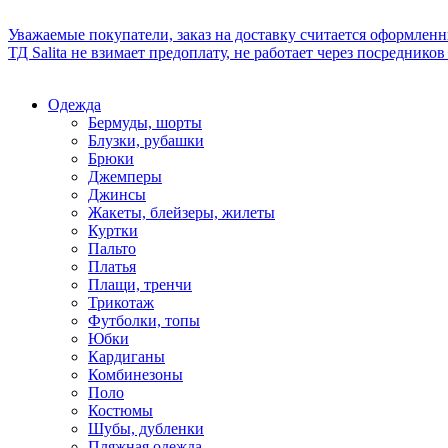
Уважаемые покупатели, заказ на доставку считается оформлен
ТД Salita не взимает предоплату, не работает через посредник
Одежда
Бермуды, шорты
Блузки, рубашки
Брюки
Джемперы
Джинсы
Жакеты, блейзеры, жилеты
Куртки
Пальто
Платья
Плащи, тренчи
Трикотаж
Футболки, топы
Юбки
Кардиганы
Комбинезоны
Поло
Костюмы
Шубы, дубленки
Пляжная одежда