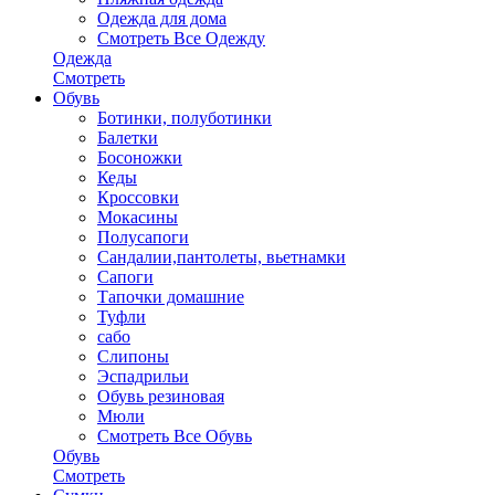
Одежда для дома
Смотреть Все Одежду
Одежда
Смотреть
Обувь
Ботинки, полуботинки
Балетки
Босоножки
Кеды
Кроссовки
Мокасины
Полусапоги
Сандалии,пантолеты, вьетнамки
Сапоги
Тапочки домашние
Туфли
сабо
Слипоны
Эспадрильи
Обувь резиновая
Мюли
Смотреть Все Обувь
Обувь
Смотреть