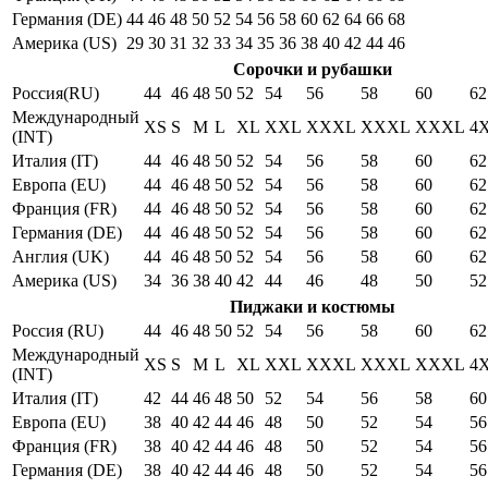
Германия (DE)
44
46
48
50
52
54
56
58
60
62
64
66
68
Америка (US)
29
30
31
32
33
34
35
36
38
40
42
44
46
Сорочки и рубашки
Россия(RU)
44
46
48
50
52
54
56
58
60
62
Международный
XS
S
M
L
XL
XXL
XXXL
XXXL
XXXL
4
(INT)
Италия (IT)
44
46
48
50
52
54
56
58
60
62
Европа (EU)
44
46
48
50
52
54
56
58
60
62
Франция (FR)
44
46
48
50
52
54
56
58
60
62
Германия (DE)
44
46
48
50
52
54
56
58
60
62
Англия (UK)
44
46
48
50
52
54
56
58
60
62
Америка (US)
34
36
38
40
42
44
46
48
50
52
Пиджаки и костюмы
Россия (RU)
44
46
48
50
52
54
56
58
60
62
Международный
XS
S
M
L
XL
XXL
XXXL
XXXL
XXXL
4
(INT)
Италия (IT)
42
44
46
48
50
52
54
56
58
60
Европа (EU)
38
40
42
44
46
48
50
52
54
56
Франция (FR)
38
40
42
44
46
48
50
52
54
56
Германия (DE)
38
40
42
44
46
48
50
52
54
56