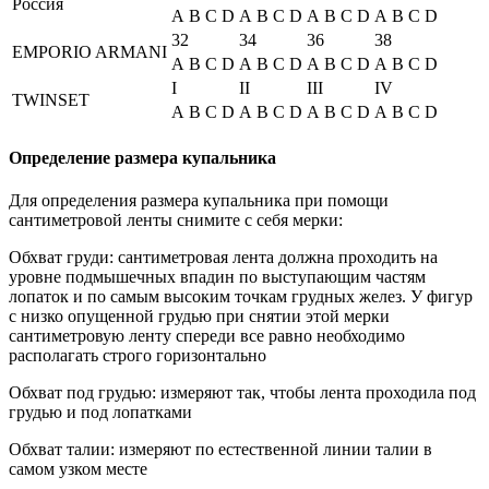
Россия
A
B
C
D
A
B
C
D
A
B
C
D
A
B
C
D
32
34
36
38
EMPORIO ARMANI
A
B
C
D
A
B
C
D
A
B
C
D
A
B
C
D
I
II
III
IV
TWINSET
A
B
C
D
A
B
C
D
A
B
C
D
A
B
C
D
Определение размера купальника
Для определения размера купальника при помощи
сантиметровой ленты снимите с себя мерки:
Обхват груди: сантиметровая лента должна проходить на
уровне подмышечных впадин по выступающим частям
лопаток и по самым высоким точкам грудных желез. У фигур
с низко опущенной грудью при снятии этой мерки
сантиметровую ленту спереди все равно необходимо
располагать строго горизонтально
Обхват под грудью: измеряют так, чтобы лента проходила под
грудью и под лопатками
Обхват талии: измеряют по естественной линии талии в
самом узком месте