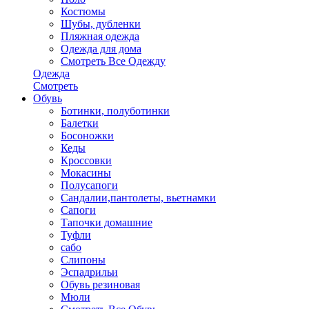
Костюмы
Шубы, дубленки
Пляжная одежда
Одежда для дома
Смотреть Все Одежду
Одежда
Смотреть
Обувь
Ботинки, полуботинки
Балетки
Босоножки
Кеды
Кроссовки
Мокасины
Полусапоги
Сандалии,пантолеты, вьетнамки
Сапоги
Тапочки домашние
Туфли
сабо
Слипоны
Эспадрильи
Обувь резиновая
Мюли