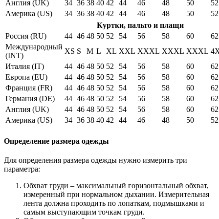
Англия (UK)
34
36
38
40
42
44
46
48
50
52
Америка (US)
34
36
38
40
42
44
46
48
50
52
Куртки, пальто и плащи
Россия (RU)
44
46
48
50
52
54
56
58
60
62
Международный
XS
S
M
L
XL
XXL
XXXL
XXXL
XXXL
4
(INT)
Италия (IT)
44
46
48
50
52
54
56
58
60
62
Европа (EU)
44
46
48
50
52
54
56
58
60
62
Франция (FR)
44
46
48
50
52
54
56
58
60
62
Германия (DE)
44
46
48
50
52
54
56
58
60
62
Англия (UK)
44
46
48
50
52
54
56
58
60
62
Америка (US)
34
36
38
40
42
44
46
48
50
52
Определение размера одежды
Для определения размера одежды нужно измерить три
параметра:
Обхват груди – максимальный горизонтальный обхват,
измеренный при нормальном дыхании. Измерительная
лента должна проходить по лопаткам, подмышками и
самым выступающим точкам груди.