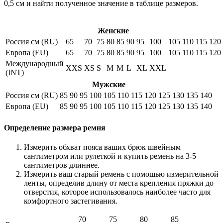
0,5 см и найти полученное значение в таблице размеров.
Женские
Россия см (RU)
65
70
75
80
85
90
95
100
105
110
115
120
Европа (EU)
65
70
75
80
85
90
95
100
105
110
115
120
Международный
XXS
XS
S
M
M
L
XL
XXL
(INT)
Мужские
Россия см (RU)
85
90
95
100
105
110
115
120
125
130
135
140
Европа (EU)
85
90
95
100
105
110
115
120
125
130
135
140
Определение размера ремня
Измерить обхват пояса ваших брюк швейным
сантиметром или рулеткой и купить ремень на 3-5
сантиметров длиннее.
Измерить ваш старый ремень с помощью измерительной
ленты, определив длину от места крепления пряжки до
отверстия, которое использовалось наиболее часто для
комфортного застегивания.
70
75
80
85