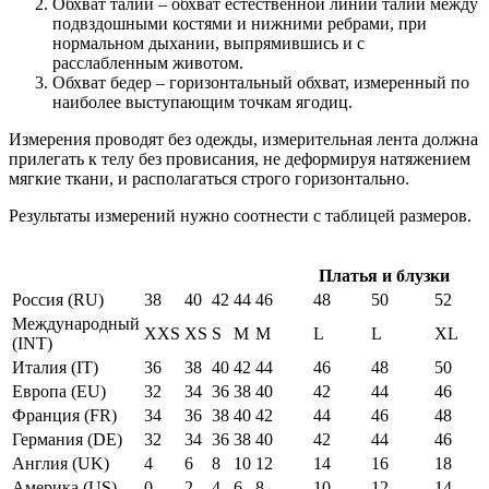
Обхват талии – обхват естественной линии талии между
подвздошными костями и нижними ребрами, при
нормальном дыхании, выпрямившись и с
расслабленным животом.
Обхват бедер – горизонтальный обхват, измеренный по
наиболее выступающим точкам ягодиц.
Измерения проводят без одежды, измерительная лента должна
прилегать к телу без провисания, не деформируя натяжением
мягкие ткани, и располагаться строго горизонтально.
Результаты измерений нужно соотнести с таблицей размеров.
Платья и блузки
Россия (RU)
38
40
42
44
46
48
50
52
Международный
XXS
XS
S
M
M
L
L
XL
(INT)
Италия (IT)
36
38
40
42
44
46
48
50
Европа (EU)
32
34
36
38
40
42
44
46
Франция (FR)
34
36
38
40
42
44
46
48
Германия (DE)
32
34
36
38
40
42
44
46
Англия (UK)
4
6
8
10
12
14
16
18
Америка (US)
0
2
4
6
8
10
12
14