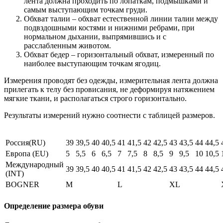
лента должна проходить по лопаткам, подмышками и
самым выступающим точкам груди.
Обхват талии – обхват естественной линии талии между
подвздошными костями и нижними ребрами, при
нормальном дыхании, выпрямившись и с
расслабленным животом.
Обхват бедер – горизонтальный обхват, измеренный по
наиболее выступающим точкам ягодиц.
Измерения проводят без одежды, измерительная лента должна
прилегать к телу без провисания, не деформируя натяжением
мягкие ткани, и располагаться строго горизонтально.
Результаты измерений нужно соотнести с таблицей размеров.
Россия(RU)
39
39,5
40
40,5
41
41,5
42
42,5
43
43,5
44
44,5
Европа (EU)
5
5,5
6
6,5
7
7,5
8
8,5
9
9,5
10
10,5
Международный
39
39,5
40
40,5
41
41,5
42
42,5
43
43,5
44
44,5
(INT)
BOGNER
M
L
XL
Определение размера обуви