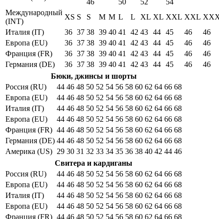
46
50
52
54
Международный
XS
S
S
M
M
L
L
XL
XL
XXL
XXL
XX
(INT)
Италия (IT)
36
37
38
39
40
41
42
43
44
45
46
46
Европа (EU)
36
37
38
39
40
41
42
43
44
45
46
46
Франция (FR)
36
37
38
39
40
41
42
43
44
45
46
46
Германия (DE)
36
37
38
39
40
41
42
43
44
45
46
46
Бюки, джинсы и шорты
Россия (RU)
44
46
48
50
52
54
56
58
60
62
64
66
68
Европа (EU)
44
46
48
50
52
54
56
58
60
62
64
66
68
Италия (IT)
44
46
48
50
52
54
56
58
60
62
64
66
68
Европа (EU)
44
46
48
50
52
54
56
58
60
62
64
66
68
Франция (FR)
44
46
48
50
52
54
56
58
60
62
64
66
68
Германия (DE)
44
46
48
50
52
54
56
58
60
62
64
66
68
Америка (US)
29
30
31
32
33
34
35
36
38
40
42
44
46
Свитера и кардиганы
Россия (RU)
44
46
48
50
52
54
56
58
60
62
64
66
68
Европа (EU)
44
46
48
50
52
54
56
58
60
62
64
66
68
Италия (IT)
44
46
48
50
52
54
56
58
60
62
64
66
68
Европа (EU)
44
46
48
50
52
54
56
58
60
62
64
66
68
Франция (FR)
44
46
48
50
52
54
56
58
60
62
64
66
68