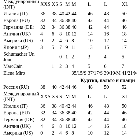
Международный
XXS
XS
S
M
M
L
L
XL
(INT)
Италия (IT)
36
38
40
42
44
46
48
50
Европа (EU)
32
34
36
38
40
42
44
46
Германия (DE)
32
34
36
38
40
42
44
46
Англия (UK)
4
6
8
10
12
14
16
18
Америка (US)
0
2
4
6
8
10
12
14
Япония (JP)
3
5
7
9
11
13
15
17
Schumacher Un
0
1
2
3
4
5
Jour
MarcCain
1
2
3
4
5
6
7
Elena Miro
35/15/S
37/17/S
39/19/M
41/21/
Куртки, пальто и плащи
Россия (RU)
38
40
42
44
46
48
50
52
Международный
XXS
XS
S
M
M
L
L
XL
(INT)
Италия (IT)
36
38
40
42
44
46
48
50
Европа (EU)
32
34
36
38
40
42
44
46
Германия (DE)
32
34
36
38
40
42
44
46
Англия (UK)
4
6
8
10
12
14
16
18
Америка (US)
0
2
4
6
8
10
12
14