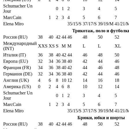
Schumacher Un
0
1
2
3
4
5
Jour
MarcCain
1
2
3
4
5
6
7
Elena Miro
35/15/S
37/17/S
39/19/M
41/21/
Трикотаж, поло и футболк
Россия (RU)
38
40
42
44
46
48
50
52
Международный
XXS
XS
S
M
M
L
L
XL
(INT)
Италия (IT)
36
38
40
42
44
46
48
50
Европа (EU)
32
34
36
38
40
42
44
46
Франция (FR)
34
36
38
40
42
44
46
48
Германия (DE)
32
34
36
38
40
42
44
46
Англия (UK)
4
6
8
10
12
14
16
18
Америка (US)
0
2
4
6
8
10
12
14
Schumacher Un
0
1
2
3
4
5
Jour
MarcCain
1
2
3
4
5
6
7
Elena Miro
35/15/S
37/17/S
39/19/M
41/21/
Брюки, юбки и шорты
Россия (RU)
38
40
42
44
46
48
50
52