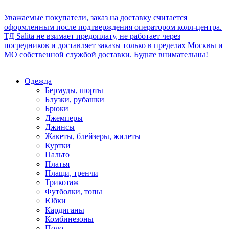
Уважаемые покупатели, заказ на доставку считается
оформленным после подтверждения оператором колл-центра.
ТД Salita не взимает предоплату, не работает через
посредников и доставляет заказы только в пределах Москвы и
МО собственной службой доставки. Будьте внимательны!
Одежда
Бермуды, шорты
Блузки, рубашки
Брюки
Джемперы
Джинсы
Жакеты, блейзеры, жилеты
Куртки
Пальто
Платья
Плащи, тренчи
Трикотаж
Футболки, топы
Юбки
Кардиганы
Комбинезоны
Поло