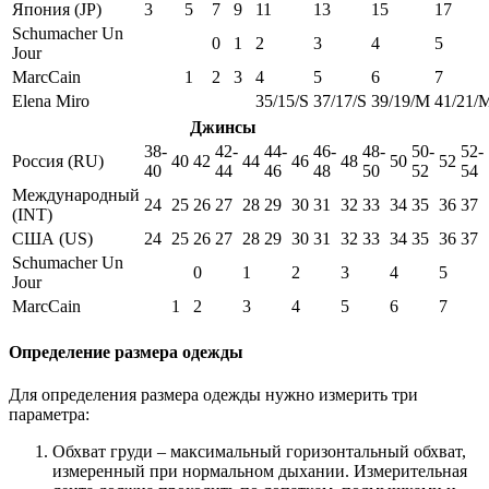
Япония (JP)
3
5
7
9
11
13
15
17
Schumacher Un
0
1
2
3
4
5
Jour
MarcCain
1
2
3
4
5
6
7
Elena Miro
35/15/S
37/17/S
39/19/M
41/21/
Джинсы
38-
42-
44-
46-
48-
50-
52-
Россия (RU)
40
42
44
46
48
50
52
40
44
46
48
50
52
54
Международный
24
25
26
27
28
29
30
31
32
33
34
35
36
37
(INT)
США (US)
24
25
26
27
28
29
30
31
32
33
34
35
36
37
Schumacher Un
0
1
2
3
4
5
Jour
MarcCain
1
2
3
4
5
6
7
Определение размера одежды
Для определения размера одежды нужно измерить три
параметра:
Обхват груди – максимальный горизонтальный обхват,
измеренный при нормальном дыхании. Измерительная