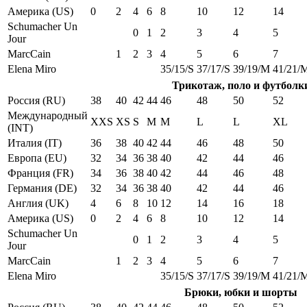
Америка (US)
0
2
4
6
8
10
12
14
Schumacher Un
0
1
2
3
4
5
Jour
MarcCain
1
2
3
4
5
6
7
Elena Miro
35/15/S
37/17/S
39/19/M
41/21/
Трикотаж, поло и футболк
Россия (RU)
38
40
42
44
46
48
50
52
Международный
XXS
XS
S
M
M
L
L
XL
(INT)
Италия (IT)
36
38
40
42
44
46
48
50
Европа (EU)
32
34
36
38
40
42
44
46
Франция (FR)
34
36
38
40
42
44
46
48
Германия (DE)
32
34
36
38
40
42
44
46
Англия (UK)
4
6
8
10
12
14
16
18
Америка (US)
0
2
4
6
8
10
12
14
Schumacher Un
0
1
2
3
4
5
Jour
MarcCain
1
2
3
4
5
6
7
Elena Miro
35/15/S
37/17/S
39/19/M
41/21/
Брюки, юбки и шорты