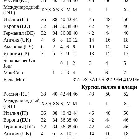
Россия (RU)
38
40
42
44
46
48
50
52
Международный
XXS
XS
S
M
M
L
L
XL
(INT)
Италия (IT)
36
38
40
42
44
46
48
50
Европа (EU)
32
34
36
38
40
42
44
46
Германия (DE)
32
34
36
38
40
42
44
46
Англия (UK)
4
6
8
10
12
14
16
18
Америка (US)
0
2
4
6
8
10
12
14
Япония (JP)
3
5
7
9
11
13
15
17
Schumacher Un
0
1
2
3
4
5
Jour
MarcCain
1
2
3
4
5
6
7
Elena Miro
35/15/S
37/17/S
39/19/M
41/21/
Куртки, пальто и плащи
Россия (RU)
38
40
42
44
46
48
50
52
Международный
XXS
XS
S
M
M
L
L
XL
(INT)
Италия (IT)
36
38
40
42
44
46
48
50
Европа (EU)
32
34
36
38
40
42
44
46
Германия (DE)
32
34
36
38
40
42
44
46
Англия (UK)
4
6
8
10
12
14
16
18