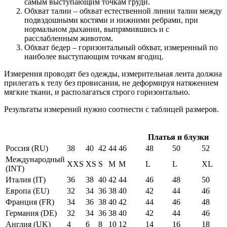
самым выступающим точкам груди.
Обхват талии – обхват естественной линии талии между
подвздошными костями и нижними ребрами, при
нормальном дыхании, выпрямившись и с
расслабленным животом.
Обхват бедер – горизонтальный обхват, измеренный по
наиболее выступающим точкам ягодиц.
Измерения проводят без одежды, измерительная лента должна
прилегать к телу без провисания, не деформируя натяжением
мягкие ткани, и располагаться строго горизонтально.
Результаты измерений нужно соотнести с таблицей размеров.
Платья и блузки
Россия (RU)
38
40
42
44
46
48
50
52
Международный
XXS
XS
S
M
M
L
L
XL
(INT)
Италия (IT)
36
38
40
42
44
46
48
50
Европа (EU)
32
34
36
38
40
42
44
46
Франция (FR)
34
36
38
40
42
44
46
48
Германия (DE)
32
34
36
38
40
42
44
46
Англия (UK)
4
6
8
10
12
14
16
18