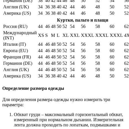
Германия (DE)
38
40
42
44
46
48
50
52
54
56
Англия (UK)
34
36
38
40
42
44
46
48
50
52
Америка (US)
34
36
38
40
42
44
46
48
50
52
Куртки, пальто и плащи
Россия (RU)
44
46
48
50
52
54
56
58
60
62
Международный
XS
S
M
L
XL
XXL
XXXL
XXXL
XXXL
4
(INT)
Италия (IT)
44
46
48
50
52
54
56
58
60
62
Европа (EU)
44
46
48
50
52
54
56
58
60
62
Франция (FR)
44
46
48
50
52
54
56
58
60
62
Германия (DE)
44
46
48
50
52
54
56
58
60
62
Англия (UK)
44
46
48
50
52
54
56
58
60
62
Америка (US)
34
36
38
40
42
44
46
48
50
52
Определение размера одежды
Для определения размера одежды нужно измерить три
параметра:
Обхват груди – максимальный горизонтальный обхват,
измеренный при нормальном дыхании. Измерительная
лента должна проходить по лопаткам, подмышками и