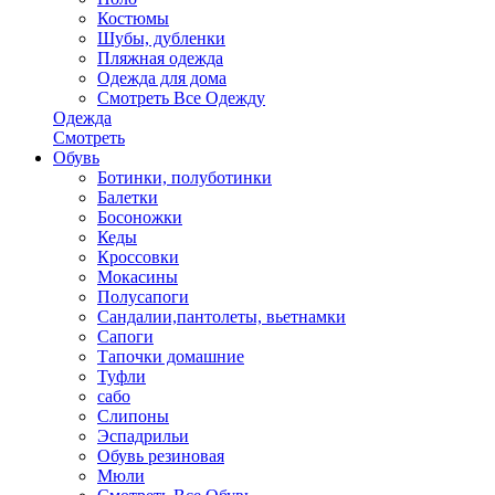
Костюмы
Шубы, дубленки
Пляжная одежда
Одежда для дома
Смотреть Все Одежду
Одежда
Смотреть
Обувь
Ботинки, полуботинки
Балетки
Босоножки
Кеды
Кроссовки
Мокасины
Полусапоги
Сандалии,пантолеты, вьетнамки
Сапоги
Тапочки домашние
Туфли
сабо
Слипоны
Эспадрильи
Обувь резиновая
Мюли