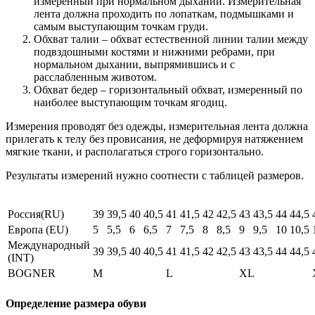
измеренный при нормальном дыхании. Измерительная
лента должна проходить по лопаткам, подмышками и
самым выступающим точкам груди.
Обхват талии – обхват естественной линии талии между
подвздошными костями и нижними ребрами, при
нормальном дыхании, выпрямившись и с
расслабленным животом.
Обхват бедер – горизонтальный обхват, измеренный по
наиболее выступающим точкам ягодиц.
Измерения проводят без одежды, измерительная лента должна
прилегать к телу без провисания, не деформируя натяжением
мягкие ткани, и располагаться строго горизонтально.
Результаты измерений нужно соотнести с таблицей размеров.
Россия(RU)
39
39,5
40
40,5
41
41,5
42
42,5
43
43,5
44
44,5
Европа (EU)
5
5,5
6
6,5
7
7,5
8
8,5
9
9,5
10
10,5
Международный
39
39,5
40
40,5
41
41,5
42
42,5
43
43,5
44
44,5
(INT)
BOGNER
M
L
XL
Определение размера обуви