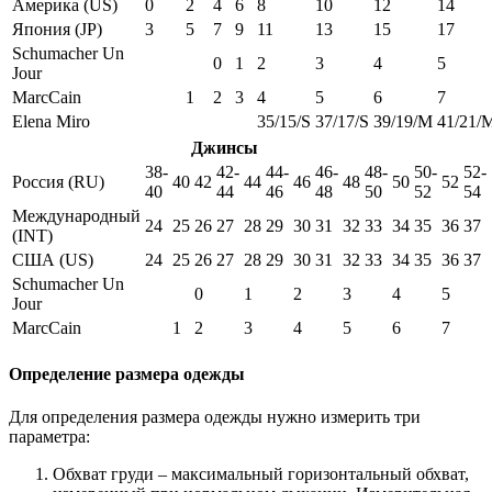
Америка (US)
0
2
4
6
8
10
12
14
Япония (JP)
3
5
7
9
11
13
15
17
Schumacher Un
0
1
2
3
4
5
Jour
MarcCain
1
2
3
4
5
6
7
Elena Miro
35/15/S
37/17/S
39/19/M
41/21/
Джинсы
38-
42-
44-
46-
48-
50-
52-
Россия (RU)
40
42
44
46
48
50
52
40
44
46
48
50
52
54
Международный
24
25
26
27
28
29
30
31
32
33
34
35
36
37
(INT)
США (US)
24
25
26
27
28
29
30
31
32
33
34
35
36
37
Schumacher Un
0
1
2
3
4
5
Jour
MarcCain
1
2
3
4
5
6
7
Определение размера одежды
Для определения размера одежды нужно измерить три
параметра:
Обхват груди – максимальный горизонтальный обхват,