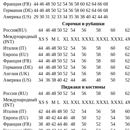
Франция (FR)
44
46
48
50
52
54
56
58
60
62
64
66
68
Германия (DE)
44
46
48
50
52
54
56
58
60
62
64
66
68
Америка (US)
29
30
31
32
33
34
35
36
38
40
42
44
46
Сорочки и рубашки
Россия(RU)
44
46
48
50
52
54
56
58
60
62
Международный
XS
S
M
L
XL
XXL
XXXL
XXXL
XXXL
4
(INT)
Италия (IT)
44
46
48
50
52
54
56
58
60
62
Европа (EU)
44
46
48
50
52
54
56
58
60
62
Франция (FR)
44
46
48
50
52
54
56
58
60
62
Германия (DE)
44
46
48
50
52
54
56
58
60
62
Англия (UK)
44
46
48
50
52
54
56
58
60
62
Америка (US)
34
36
38
40
42
44
46
48
50
52
Пиджаки и костюмы
Россия (RU)
44
46
48
50
52
54
56
58
60
62
Международный
XS
S
M
L
XL
XXL
XXXL
XXXL
XXXL
4
(INT)
Италия (IT)
42
44
46
48
50
52
54
56
58
60
Европа (EU)
38
40
42
44
46
48
50
52
54
56
Франция (FR)
38
40
42
44
46
48
50
52
54
56