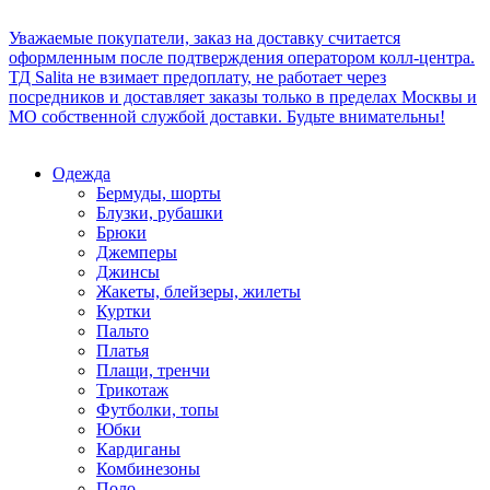
Уважаемые покупатели, заказ на доставку считается
оформленным после подтверждения оператором колл-центра.
ТД Salita не взимает предоплату, не работает через
посредников и доставляет заказы только в пределах Москвы и
МО собственной службой доставки. Будьте внимательны!
Одежда
Бермуды, шорты
Блузки, рубашки
Брюки
Джемперы
Джинсы
Жакеты, блейзеры, жилеты
Куртки
Пальто
Платья
Плащи, тренчи
Трикотаж
Футболки, топы
Юбки
Кардиганы
Комбинезоны
Поло