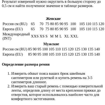
Результат измерений нужно округлить в большую сторону до
0,5 см и найти полученное значение в таблице размеров.
Женские
Россия см (RU)
65
70
75
80
85
90
95
100
105
110
115
120
Европа (EU)
65
70
75
80
85
90
95
100
105
110
115
120
Международный
XXS
XS
S
M
M
L
XL
XXL
(INT)
Мужские
Россия см (RU)
85
90
95
100
105
110
115
120
125
130
135
140
Европа (EU)
85
90
95
100
105
110
115
120
125
130
135
140
Определение размера ремня
Измерить обхват пояса ваших брюк швейным
сантиметром или рулеткой и купить ремень на 3-5
сантиметров длиннее.
Измерить ваш старый ремень с помощью измерительной
ленты, определив длину от места крепления пряжки до
отверстия, которое использовалось наиболее часто для
комфортного застегивания.