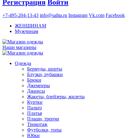
Регистрация
Войти
+7-495-204-13-43
info@salita.ru
Instagram
Vk.com
Facebook
ЖЕНЩИНАМ
Мужчинам
Наши магазины
Одежда
Бермуды, шорты
Блузки, рубашки
Брюки
Джемперы
Джинсы
Жакеты, блейзеры, жилеты
Куртки
Пальто
Платья
Плащи, тренчи
Трикотаж
Футболки, топы
Юбки