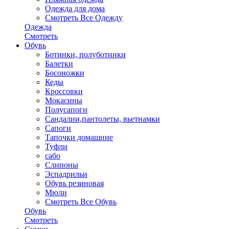
Одежда для дома
Смотреть Все Одежду
Одежда
Смотреть
Обувь
Ботинки, полуботинки
Балетки
Босоножки
Кеды
Кроссовки
Мокасины
Полусапоги
Сандалии,пантолеты, вьетнамки
Сапоги
Тапочки домашние
Туфли
сабо
Слипоны
Эспадрильи
Обувь резиновая
Мюли
Смотреть Все Обувь
Обувь
Смотреть