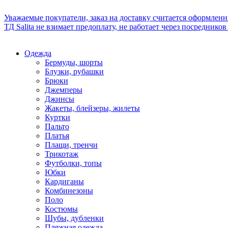
Уважаемые покупатели, заказ на доставку считается оформлен
ТД Salita не взимает предоплату, не работает через посредник
Одежда
Бермуды, шорты
Блузки, рубашки
Брюки
Джемперы
Джинсы
Жакеты, блейзеры, жилеты
Куртки
Пальто
Платья
Плащи, тренчи
Трикотаж
Футболки, топы
Юбки
Кардиганы
Комбинезоны
Поло
Костюмы
Шубы, дубленки
Пляжная одежда