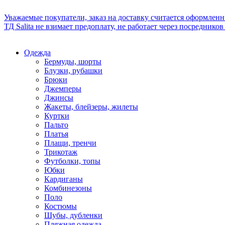
Уважаемые покупатели, заказ на доставку считается оформлен
ТД Salita не взимает предоплату, не работает через посредник
Одежда
Бермуды, шорты
Блузки, рубашки
Брюки
Джемперы
Джинсы
Жакеты, блейзеры, жилеты
Куртки
Пальто
Платья
Плащи, тренчи
Трикотаж
Футболки, топы
Юбки
Кардиганы
Комбинезоны
Поло
Костюмы
Шубы, дубленки
Пляжная одежда