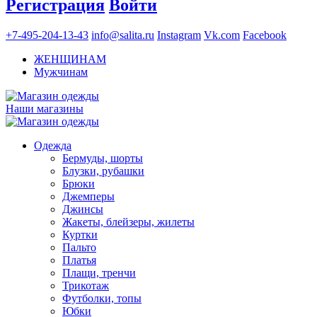
Регистрация
Войти
+7-495-204-13-43
info@salita.ru
Instagram
Vk.com
Facebook
ЖЕНЩИНАМ
Мужчинам
Наши магазины
Одежда
Бермуды, шорты
Блузки, рубашки
Брюки
Джемперы
Джинсы
Жакеты, блейзеры, жилеты
Куртки
Пальто
Платья
Плащи, тренчи
Трикотаж
Футболки, топы
Юбки