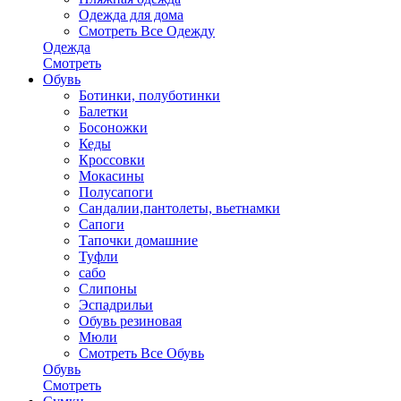
Одежда для дома
Смотреть Все Одежду
Одежда
Смотреть
Обувь
Ботинки, полуботинки
Балетки
Босоножки
Кеды
Кроссовки
Мокасины
Полусапоги
Сандалии,пантолеты, вьетнамки
Сапоги
Тапочки домашние
Туфли
сабо
Слипоны
Эспадрильи
Обувь резиновая
Мюли
Смотреть Все Обувь
Обувь
Смотреть