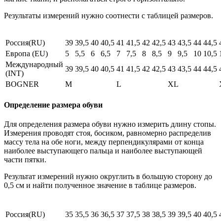
Результаты измерений нужно соотнести с таблицей размеров.
Россия(RU)
39
39,5
40
40,5
41
41,5
42
42,5
43
43,5
44
44,5
Европа (EU)
5
5,5
6
6,5
7
7,5
8
8,5
9
9,5
10
10,5
Международный
39
39,5
40
40,5
41
41,5
42
42,5
43
43,5
44
44,5
(INT)
BOGNER
M
L
XL
Определение размера обуви
Для определения размера обуви нужно измерить длину стопы.
Измерения проводят стоя, босиком, равномерно распределив
массу тела на обе ноги, между перпендикулярами от конца
наиболее выступающего пальца и наиболее выступающей
части пятки.
Результат измерений нужно округлить в большую сторону до
0,5 см и найти полученное значение в таблице размеров.
Россия(RU)
35
35,5
36
36,5
37
37,5
38
38,5
39
39,5
40
40,5