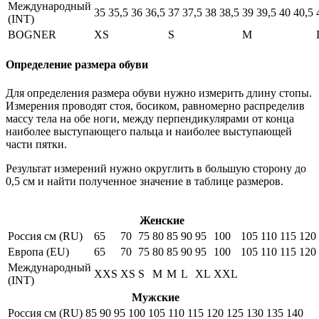
Международный
35
35,5
36
36,5
37
37,5
38
38,5
39
39,5
40
40,5
(INT)
BOGNER
XS
S
M
Определение размера обуви
Для определения размера обуви нужно измерить длину стопы.
Измерения проводят стоя, босиком, равномерно распределив
массу тела на обе ноги, между перпендикулярами от конца
наиболее выступающего пальца и наиболее выступающей
части пятки.
Результат измерений нужно округлить в большую сторону до
0,5 см и найти полученное значение в таблице размеров.
Женские
Россия см (RU)
65
70
75
80
85
90
95
100
105
110
115
120
Европа (EU)
65
70
75
80
85
90
95
100
105
110
115
120
Международный
XXS
XS
S
M
M
L
XL
XXL
(INT)
Мужские
Россия см (RU)
85
90
95
100
105
110
115
120
125
130
135
140