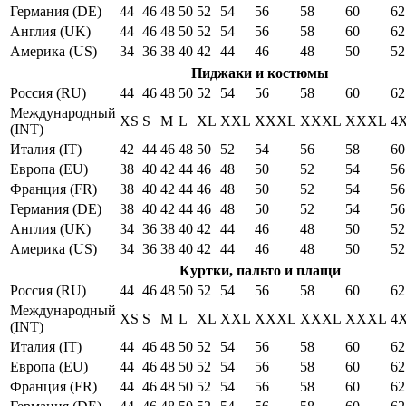
Германия (DE)
44
46
48
50
52
54
56
58
60
62
Англия (UK)
44
46
48
50
52
54
56
58
60
62
Америка (US)
34
36
38
40
42
44
46
48
50
52
Пиджаки и костюмы
Россия (RU)
44
46
48
50
52
54
56
58
60
62
Международный
XS
S
M
L
XL
XXL
XXXL
XXXL
XXXL
4
(INT)
Италия (IT)
42
44
46
48
50
52
54
56
58
60
Европа (EU)
38
40
42
44
46
48
50
52
54
56
Франция (FR)
38
40
42
44
46
48
50
52
54
56
Германия (DE)
38
40
42
44
46
48
50
52
54
56
Англия (UK)
34
36
38
40
42
44
46
48
50
52
Америка (US)
34
36
38
40
42
44
46
48
50
52
Куртки, пальто и плащи
Россия (RU)
44
46
48
50
52
54
56
58
60
62
Международный
XS
S
M
L
XL
XXL
XXXL
XXXL
XXXL
4
(INT)
Италия (IT)
44
46
48
50
52
54
56
58
60
62
Европа (EU)
44
46
48
50
52
54
56
58
60
62
Франция (FR)
44
46
48
50
52
54
56
58
60
62