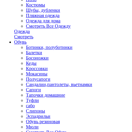
Костюмы
Шубы, дубленки
Пляжная одежда
Одежда для дома
Смотреть Все Одежду
Одежда
Смотреть
Обувь
Ботинки, полуботинки
Балетки
Босоножки
Кеды
Кроссовки
Мокасины
Полусапоги
Сандалии,пантолеты, вьетнамки
Сапоги
Тапочки домашние
Туфли
сабо
Слипоны
Эспадрильи
Обувь резиновая
Мюли