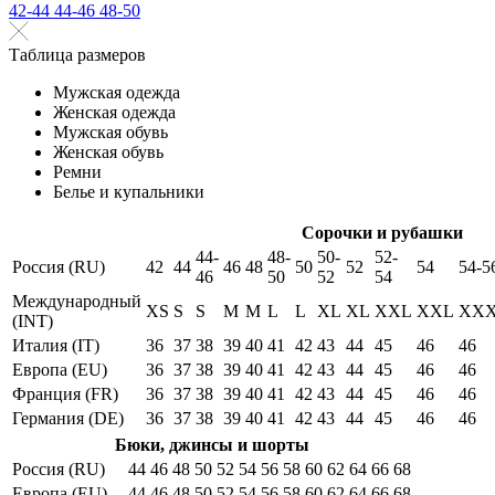
42-44
44-46
48-50
Таблица размеров
Мужская одежда
Женская одежда
Мужская обувь
Женская обувь
Ремни
Белье и купальники
Сорочки и рубашки
44-
48-
50-
52-
Россия (RU)
42
44
46
48
50
52
54
54-5
46
50
52
54
Международный
XS
S
S
M
M
L
L
XL
XL
XXL
XXL
XX
(INT)
Италия (IT)
36
37
38
39
40
41
42
43
44
45
46
46
Европа (EU)
36
37
38
39
40
41
42
43
44
45
46
46
Франция (FR)
36
37
38
39
40
41
42
43
44
45
46
46
Германия (DE)
36
37
38
39
40
41
42
43
44
45
46
46
Бюки, джинсы и шорты
Россия (RU)
44
46
48
50
52
54
56
58
60
62
64
66
68
Европа (EU)
44
46
48
50
52
54
56
58
60
62
64
66
68