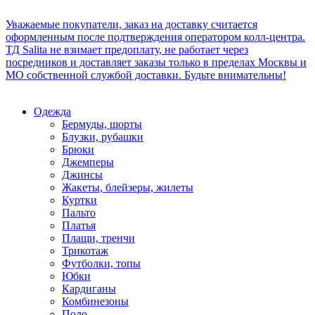
Уважаемые покупатели, заказ на доставку считается
оформленным после подтверждения оператором колл-центра.
ТД Salita не взимает предоплату, не работает через
посредников и доставляет заказы только в пределах Москвы и
МО собственной службой доставки. Будьте внимательны!
Одежда
Бермуды, шорты
Блузки, рубашки
Брюки
Джемперы
Джинсы
Жакеты, блейзеры, жилеты
Куртки
Пальто
Платья
Плащи, тренчи
Трикотаж
Футболки, топы
Юбки
Кардиганы
Комбинезоны
Поло