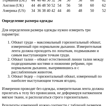
Германия (DE)
44
46
48
50
52
54
56
58
60
62
Англия (UK)
44
46
48
50
52
54
56
58
60
62
Америка (US)
34
36
38
40
42
44
46
48
50
52
Определение размера одежды
Для определения размера одежды нужно измерить три
параметра:
Обхват груди – максимальный горизонтальный обхват,
измеренный при нормальном дыхании. Измерительная
лента должна проходить по лопаткам, подмышками и
самым выступающим точкам груди.
Обхват талии – обхват естественной линии талии между
подвздошными костями и нижними ребрами, при
нормальном дыхании, выпрямившись и с
расслабленным животом.
Обхват бедер – горизонтальный обхват, измеренный по
наиболее выступающим точкам ягодиц.
Измерения проводят без одежды, измерительная лента должна
прилегать к телу без провисания, не деформируя натяжением
мягкие ткани, и располагаться строго горизонтально.
Результаты измерений нужно соотнести с таблицей размеров.