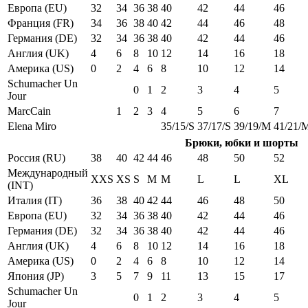
Европа (EU)
32
34
36
38
40
42
44
46
Франция (FR)
34
36
38
40
42
44
46
48
Германия (DE)
32
34
36
38
40
42
44
46
Англия (UK)
4
6
8
10
12
14
16
18
Америка (US)
0
2
4
6
8
10
12
14
Schumacher Un
0
1
2
3
4
5
Jour
MarcCain
1
2
3
4
5
6
7
Elena Miro
35/15/S
37/17/S
39/19/M
41/21/
Брюки, юбки и шорты
Россия (RU)
38
40
42
44
46
48
50
52
Международный
XXS
XS
S
M
M
L
L
XL
(INT)
Италия (IT)
36
38
40
42
44
46
48
50
Европа (EU)
32
34
36
38
40
42
44
46
Германия (DE)
32
34
36
38
40
42
44
46
Англия (UK)
4
6
8
10
12
14
16
18
Америка (US)
0
2
4
6
8
10
12
14
Япония (JP)
3
5
7
9
11
13
15
17
Schumacher Un
0
1
2
3
4
5
Jour