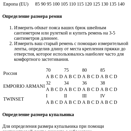
Европа (EU)
85
90
95
100
105
110
115
120
125
130
135
140
Определение размера ремня
Измерить обхват пояса ваших брюк швейным
сантиметром или рулеткой и купить ремень на 3-5
сантиметров длиннее.
Измерить ваш старый ремень с помощью измерительной
ленты, определив длину от места крепления пряжки до
отверстия, которое использовалось наиболее часто для
комфортного застегивания.
70
75
80
85
Россия
A
B
C
D
A
B
C
D
A
B
C
D
A
B
C
D
32
34
36
38
EMPORIO ARMANI
A
B
C
D
A
B
C
D
A
B
C
D
A
B
C
D
I
II
III
IV
TWINSET
A
B
C
D
A
B
C
D
A
B
C
D
A
B
C
D
Определение размера купальника
Для определения размера купальника при помощи