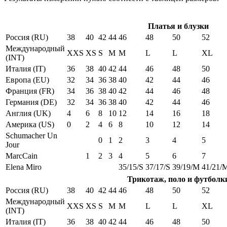
Платья и блузки
Россия (RU)
38
40
42
44
46
48
50
52
Международный
XXS
XS
S
M
M
L
L
XL
(INT)
Италия (IT)
36
38
40
42
44
46
48
50
Европа (EU)
32
34
36
38
40
42
44
46
Франция (FR)
34
36
38
40
42
44
46
48
Германия (DE)
32
34
36
38
40
42
44
46
Англия (UK)
4
6
8
10
12
14
16
18
Америка (US)
0
2
4
6
8
10
12
14
Schumacher Un
0
1
2
3
4
5
Jour
MarcCain
1
2
3
4
5
6
7
Elena Miro
35/15/S
37/17/S
39/19/M
41/21/
Трикотаж, поло и футболк
Россия (RU)
38
40
42
44
46
48
50
52
Международный
XXS
XS
S
M
M
L
L
XL
(INT)
Италия (IT)
36
38
40
42
44
46
48
50