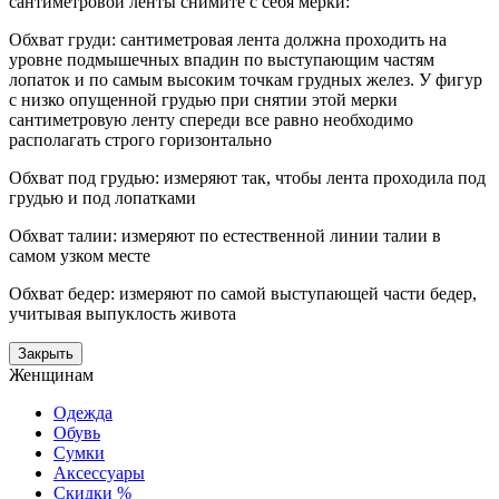
сантиметровой ленты снимите с себя мерки:
Обхват груди: сантиметровая лента должна проходить на
уровне подмышечных впадин по выступающим частям
лопаток и по самым высоким точкам грудных желез. У фигур
с низко опущенной грудью при снятии этой мерки
сантиметровую ленту спереди все равно необходимо
располагать строго горизонтально
Обхват под грудью: измеряют так, чтобы лента проходила под
грудью и под лопатками
Обхват талии: измеряют по естественной линии талии в
самом узком месте
Обхват бедер: измеряют по самой выступающей части бедер,
учитывая выпуклость живота
Закрыть
Женщинам
Одежда
Обувь
Сумки
Аксессуары
Скидки %