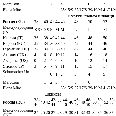
MarcCain
1
2
3
4
5
6
7
Elena Miro
35/15/S
37/17/S
39/19/M
41/21/
Куртки, пальто и плащи
Россия (RU)
38
40
42
44
46
48
50
52
Международный
XXS
XS
S
M
M
L
L
XL
(INT)
Италия (IT)
36
38
40
42
44
46
48
50
Европа (EU)
32
34
36
38
40
42
44
46
Германия (DE)
32
34
36
38
40
42
44
46
Англия (UK)
4
6
8
10
12
14
16
18
Америка (US)
0
2
4
6
8
10
12
14
Япония (JP)
3
5
7
9
11
13
15
17
Schumacher Un
0
1
2
3
4
5
Jour
MarcCain
1
2
3
4
5
6
7
Elena Miro
35/15/S
37/17/S
39/19/M
41/21/
Джинсы
38-
42-
44-
46-
48-
50-
52-
Россия (RU)
40
42
44
46
48
50
52
40
44
46
48
50
52
54
Международный
24
25
26
27
28
29
30
31
32
33
34
35
36
37
(INT)