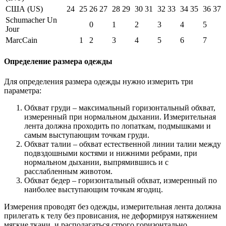
США (US)
24
25
26
27
28
29
30
31
32
33
34
35
36
37
Schumacher Un
0
1
2
3
4
5
Jour
MarcCain
1
2
3
4
5
6
7
Определение размера одежды
Для определения размера одежды нужно измерить три
параметра:
Обхват груди – максимальный горизонтальный обхват,
измеренный при нормальном дыхании. Измерительная
лента должна проходить по лопаткам, подмышками и
самым выступающим точкам груди.
Обхват талии – обхват естественной линии талии между
подвздошными костями и нижними ребрами, при
нормальном дыхании, выпрямившись и с
расслабленным животом.
Обхват бедер – горизонтальный обхват, измеренный по
наиболее выступающим точкам ягодиц.
Измерения проводят без одежды, измерительная лента должна
прилегать к телу без провисания, не деформируя натяжением
мягкие ткани, и располагаться строго горизонтально.