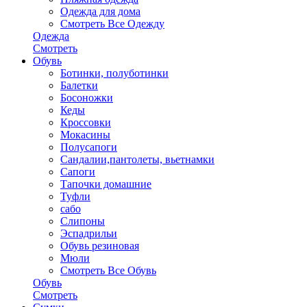
Одежда для дома
Смотреть Все Одежду
Одежда
Смотреть
Обувь
Ботинки, полуботинки
Балетки
Босоножки
Кеды
Кроссовки
Мокасины
Полусапоги
Сандалии,пантолеты, вьетнамки
Сапоги
Тапочки домашние
Туфли
сабо
Слипоны
Эспадрильи
Обувь резиновая
Мюли
Смотреть Все Обувь
Обувь
Смотреть