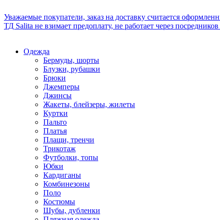
Уважаемые покупатели, заказ на доставку считается оформлен
ТД Salita не взимает предоплату, не работает через посредник
Одежда
Бермуды, шорты
Блузки, рубашки
Брюки
Джемперы
Джинсы
Жакеты, блейзеры, жилеты
Куртки
Пальто
Платья
Плащи, тренчи
Трикотаж
Футболки, топы
Юбки
Кардиганы
Комбинезоны
Поло
Костюмы
Шубы, дубленки
Пляжная одежда