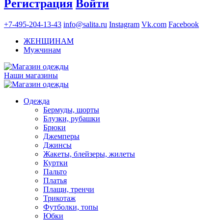
Регистрация
Войти
+7-495-204-13-43
info@salita.ru
Instagram
Vk.com
Facebook
ЖЕНЩИНАМ
Мужчинам
Наши магазины
Одежда
Бермуды, шорты
Блузки, рубашки
Брюки
Джемперы
Джинсы
Жакеты, блейзеры, жилеты
Куртки
Пальто
Платья
Плащи, тренчи
Трикотаж
Футболки, топы
Юбки