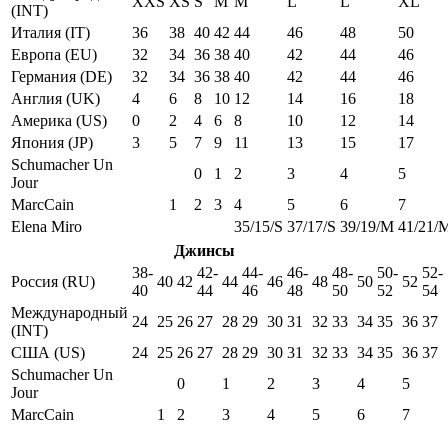
XXS
XS
S
M
M
L
L
XL
(INT)
Италия (IT)
36
38
40
42
44
46
48
50
Европа (EU)
32
34
36
38
40
42
44
46
Германия (DE)
32
34
36
38
40
42
44
46
Англия (UK)
4
6
8
10
12
14
16
18
Америка (US)
0
2
4
6
8
10
12
14
Япония (JP)
3
5
7
9
11
13
15
17
Schumacher Un
0
1
2
3
4
5
Jour
MarcCain
1
2
3
4
5
6
7
Elena Miro
35/15/S
37/17/S
39/19/M
41/21/
Джинсы
38-
42-
44-
46-
48-
50-
52-
Россия (RU)
40
42
44
46
48
50
52
40
44
46
48
50
52
54
Международный
24
25
26
27
28
29
30
31
32
33
34
35
36
37
(INT)
США (US)
24
25
26
27
28
29
30
31
32
33
34
35
36
37
Schumacher Un
0
1
2
3
4
5
Jour
MarcCain
1
2
3
4
5
6
7