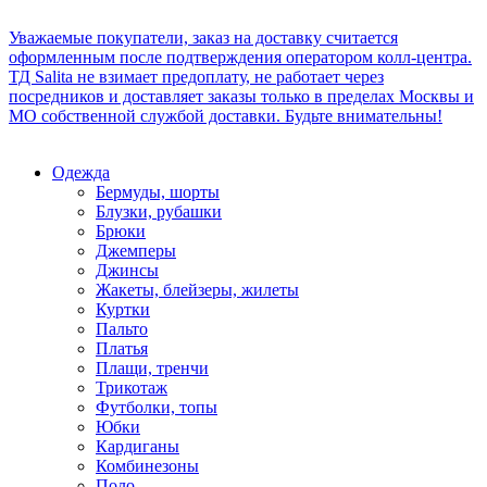
Уважаемые покупатели, заказ на доставку считается
оформленным после подтверждения оператором колл-центра.
ТД Salita не взимает предоплату, не работает через
посредников и доставляет заказы только в пределах Москвы и
МО собственной службой доставки. Будьте внимательны!
Одежда
Бермуды, шорты
Блузки, рубашки
Брюки
Джемперы
Джинсы
Жакеты, блейзеры, жилеты
Куртки
Пальто
Платья
Плащи, тренчи
Трикотаж
Футболки, топы
Юбки
Кардиганы
Комбинезоны
Поло