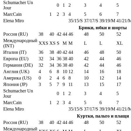
Schumacher Un
0
1
2
3
4
5
Jour
MarcCain
1
2
3
4
5
6
7
Elena Miro
35/15/S
37/17/S
39/19/M
41/21/
Брюки, юбки и шорты
Россия (RU)
38
40
42
44
46
48
50
52
Международный
XXS
XS
S
M
M
L
L
XL
(INT)
Италия (IT)
36
38
40
42
44
46
48
50
Европа (EU)
32
34
36
38
40
42
44
46
Германия (DE)
32
34
36
38
40
42
44
46
Англия (UK)
4
6
8
10
12
14
16
18
Америка (US)
0
2
4
6
8
10
12
14
Япония (JP)
3
5
7
9
11
13
15
17
Schumacher Un
0
1
2
3
4
5
Jour
MarcCain
1
2
3
4
5
6
7
Elena Miro
35/15/S
37/17/S
39/19/M
41/21/
Куртки, пальто и плащи
Россия (RU)
38
40
42
44
46
48
50
52
Международный