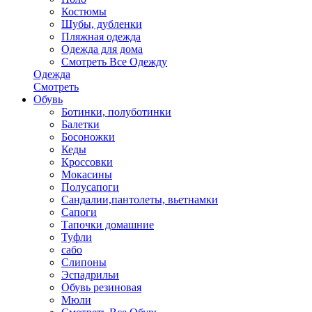
Костюмы
Шубы, дубленки
Пляжная одежда
Одежда для дома
Смотреть Все Одежду
Одежда
Смотреть
Обувь
Ботинки, полуботинки
Балетки
Босоножки
Кеды
Кроссовки
Мокасины
Полусапоги
Сандалии,пантолеты, вьетнамки
Сапоги
Тапочки домашние
Туфли
сабо
Слипоны
Эспадрильи
Обувь резиновая
Мюли