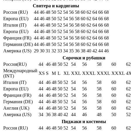
Свитера и кардиганы
Россия (RU)
44
46
48
50
52
54
56
58
60
62
64
66
68
Европа (EU)
44
46
48
50
52
54
56
58
60
62
64
66
68
Италия (IT)
44
46
48
50
52
54
56
58
60
62
64
66
68
Европа (EU)
44
46
48
50
52
54
56
58
60
62
64
66
68
Франция (FR)
44
46
48
50
52
54
56
58
60
62
64
66
68
Германия (DE)
44
46
48
50
52
54
56
58
60
62
64
66
68
Америка (US)
29
30
31
32
33
34
35
36
38
40
42
44
46
Сорочки и рубашки
Россия(RU)
44
46
48
50
52
54
56
58
60
62
Международный
XS
S
M
L
XL
XXL
XXXL
XXXL
XXXL
4
(INT)
Италия (IT)
44
46
48
50
52
54
56
58
60
62
Европа (EU)
44
46
48
50
52
54
56
58
60
62
Франция (FR)
44
46
48
50
52
54
56
58
60
62
Германия (DE)
44
46
48
50
52
54
56
58
60
62
Англия (UK)
44
46
48
50
52
54
56
58
60
62
Америка (US)
34
36
38
40
42
44
46
48
50
52
Пиджаки и костюмы
Россия (RU)
44
46
48
50
52
54
56
58
60
62