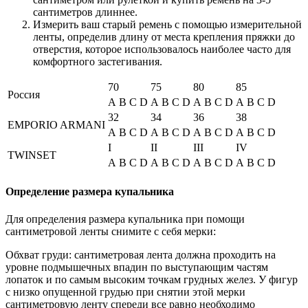
сантиметров длиннее.
Измерить ваш старый ремень с помощью измерительной
ленты, определив длину от места крепления пряжки до
отверстия, которое использовалось наиболее часто для
комфортного застегивания.
70
75
80
85
Россия
A
B
C
D
A
B
C
D
A
B
C
D
A
B
C
D
32
34
36
38
EMPORIO ARMANI
A
B
C
D
A
B
C
D
A
B
C
D
A
B
C
D
I
II
III
IV
TWINSET
A
B
C
D
A
B
C
D
A
B
C
D
A
B
C
D
Определение размера купальника
Для определения размера купальника при помощи
сантиметровой ленты снимите с себя мерки:
Обхват груди: сантиметровая лента должна проходить на
уровне подмышечных впадин по выступающим частям
лопаток и по самым высоким точкам грудных желез. У фигур
с низко опущенной грудью при снятии этой мерки
сантиметровую ленту спереди все равно необходимо