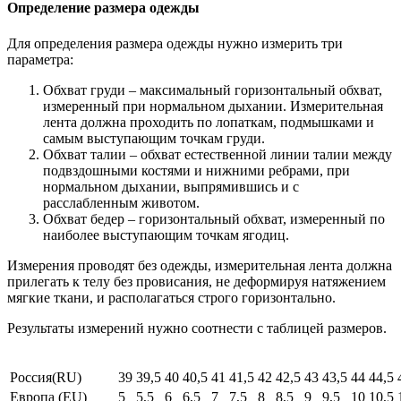
Определение размера одежды
Для определения размера одежды нужно измерить три
параметра:
Обхват груди – максимальный горизонтальный обхват,
измеренный при нормальном дыхании. Измерительная
лента должна проходить по лопаткам, подмышками и
самым выступающим точкам груди.
Обхват талии – обхват естественной линии талии между
подвздошными костями и нижними ребрами, при
нормальном дыхании, выпрямившись и с
расслабленным животом.
Обхват бедер – горизонтальный обхват, измеренный по
наиболее выступающим точкам ягодиц.
Измерения проводят без одежды, измерительная лента должна
прилегать к телу без провисания, не деформируя натяжением
мягкие ткани, и располагаться строго горизонтально.
Результаты измерений нужно соотнести с таблицей размеров.
Россия(RU)
39
39,5
40
40,5
41
41,5
42
42,5
43
43,5
44
44,5
Европа (EU)
5
5,5
6
6,5
7
7,5
8
8,5
9
9,5
10
10,5