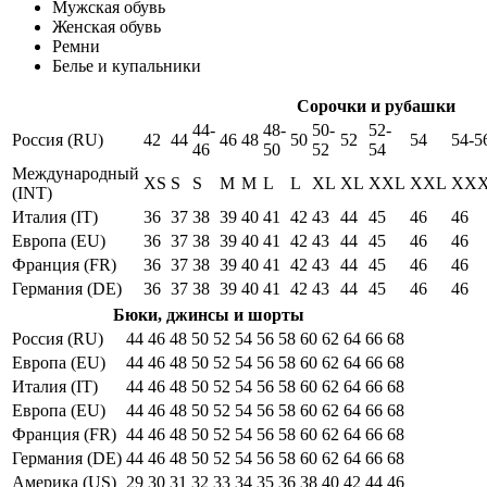
Мужская обувь
Женская обувь
Ремни
Белье и купальники
Сорочки и рубашки
44-
48-
50-
52-
Россия (RU)
42
44
46
48
50
52
54
54-5
46
50
52
54
Международный
XS
S
S
M
M
L
L
XL
XL
XXL
XXL
XX
(INT)
Италия (IT)
36
37
38
39
40
41
42
43
44
45
46
46
Европа (EU)
36
37
38
39
40
41
42
43
44
45
46
46
Франция (FR)
36
37
38
39
40
41
42
43
44
45
46
46
Германия (DE)
36
37
38
39
40
41
42
43
44
45
46
46
Бюки, джинсы и шорты
Россия (RU)
44
46
48
50
52
54
56
58
60
62
64
66
68
Европа (EU)
44
46
48
50
52
54
56
58
60
62
64
66
68
Италия (IT)
44
46
48
50
52
54
56
58
60
62
64
66
68
Европа (EU)
44
46
48
50
52
54
56
58
60
62
64
66
68
Франция (FR)
44
46
48
50
52
54
56
58
60
62
64
66
68
Германия (DE)
44
46
48
50
52
54
56
58
60
62
64
66
68
Америка (US)
29
30
31
32
33
34
35
36
38
40
42
44
46