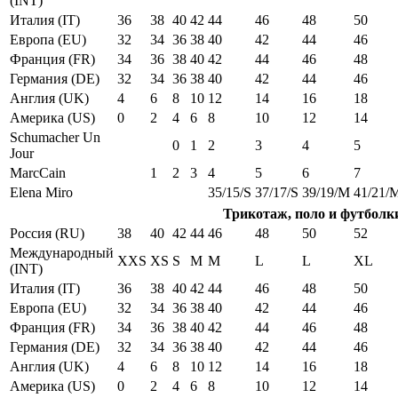
(INT)
Италия (IT)
36
38
40
42
44
46
48
50
Европа (EU)
32
34
36
38
40
42
44
46
Франция (FR)
34
36
38
40
42
44
46
48
Германия (DE)
32
34
36
38
40
42
44
46
Англия (UK)
4
6
8
10
12
14
16
18
Америка (US)
0
2
4
6
8
10
12
14
Schumacher Un
0
1
2
3
4
5
Jour
MarcCain
1
2
3
4
5
6
7
Elena Miro
35/15/S
37/17/S
39/19/M
41/21/
Трикотаж, поло и футболк
Россия (RU)
38
40
42
44
46
48
50
52
Международный
XXS
XS
S
M
M
L
L
XL
(INT)
Италия (IT)
36
38
40
42
44
46
48
50
Европа (EU)
32
34
36
38
40
42
44
46
Франция (FR)
34
36
38
40
42
44
46
48
Германия (DE)
32
34
36
38
40
42
44
46
Англия (UK)
4
6
8
10
12
14
16
18
Америка (US)
0
2
4
6
8
10
12
14