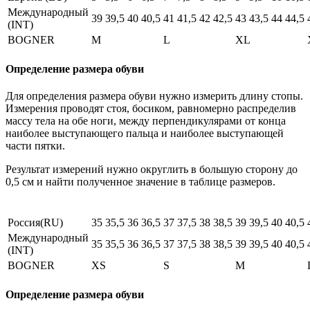
Международный
39
39,5
40
40,5
41
41,5
42
42,5
43
43,5
44
44,5
(INT)
BOGNER
M
L
XL
Определение размера обуви
Для определения размера обуви нужно измерить длину стопы.
Измерения проводят стоя, босиком, равномерно распределив
массу тела на обе ноги, между перпендикулярами от конца
наиболее выступающего пальца и наиболее выступающей
части пятки.
Результат измерений нужно округлить в большую сторону до
0,5 см и найти полученное значение в таблице размеров.
Россия(RU)
35
35,5
36
36,5
37
37,5
38
38,5
39
39,5
40
40,5
Международный
35
35,5
36
36,5
37
37,5
38
38,5
39
39,5
40
40,5
(INT)
BOGNER
XS
S
M
Определение размера обуви