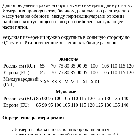
Для определения размера обуви нужно измерить длину стопы.
Измерения проводят стоя, босиком, равномерно распределив
массу тела на обе ноги, между перпендикулярами от конца
наиболее выступающего пальца и наиболее выступающей
части пятки.
Результат измерений нужно округлить в большую сторону до
0,5 см и найти полученное значение в таблице размеров.
Женские
Россия см (RU)
65
70
75
80
85
90
95
100
105
110
115
120
Европа (EU)
65
70
75
80
85
90
95
100
105
110
115
120
Международный
XXS
XS
S
M
M
L
XL
XXL
(INT)
Мужские
Россия см (RU)
85
90
95
100
105
110
115
120
125
130
135
140
Европа (EU)
85
90
95
100
105
110
115
120
125
130
135
140
Определение размера ремня
Измерить обхват пояса ваших брюк швейным
сантиметром или рулеткой и купить ремень на 3-5