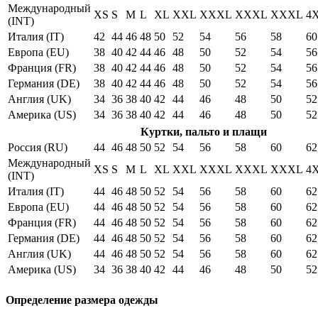
Международный
XS
S
M
L
XL
XXL
XXXL
XXXL
XXXL
4
(INT)
Италия (IT)
42
44
46
48
50
52
54
56
58
60
Европа (EU)
38
40
42
44
46
48
50
52
54
56
Франция (FR)
38
40
42
44
46
48
50
52
54
56
Германия (DE)
38
40
42
44
46
48
50
52
54
56
Англия (UK)
34
36
38
40
42
44
46
48
50
52
Америка (US)
34
36
38
40
42
44
46
48
50
52
Куртки, пальто и плащи
Россия (RU)
44
46
48
50
52
54
56
58
60
62
Международный
XS
S
M
L
XL
XXL
XXXL
XXXL
XXXL
4
(INT)
Италия (IT)
44
46
48
50
52
54
56
58
60
62
Европа (EU)
44
46
48
50
52
54
56
58
60
62
Франция (FR)
44
46
48
50
52
54
56
58
60
62
Германия (DE)
44
46
48
50
52
54
56
58
60
62
Англия (UK)
44
46
48
50
52
54
56
58
60
62
Америка (US)
34
36
38
40
42
44
46
48
50
52
Определение размера одежды