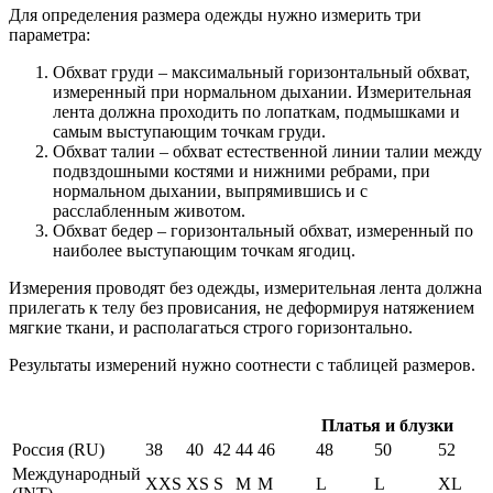
Для определения размера одежды нужно измерить три
параметра:
Обхват груди – максимальный горизонтальный обхват,
измеренный при нормальном дыхании. Измерительная
лента должна проходить по лопаткам, подмышками и
самым выступающим точкам груди.
Обхват талии – обхват естественной линии талии между
подвздошными костями и нижними ребрами, при
нормальном дыхании, выпрямившись и с
расслабленным животом.
Обхват бедер – горизонтальный обхват, измеренный по
наиболее выступающим точкам ягодиц.
Измерения проводят без одежды, измерительная лента должна
прилегать к телу без провисания, не деформируя натяжением
мягкие ткани, и располагаться строго горизонтально.
Результаты измерений нужно соотнести с таблицей размеров.
Платья и блузки
Россия (RU)
38
40
42
44
46
48
50
52
Международный
XXS
XS
S
M
M
L
L
XL