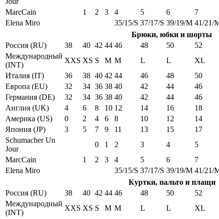
Jour
MarcCain
1
2
3
4
5
6
7
Elena Miro
35/15/S
37/17/S
39/19/M
41/21/
Брюки, юбки и шорты
Россия (RU)
38
40
42
44
46
48
50
52
Международный
XXS
XS
S
M
M
L
L
XL
(INT)
Италия (IT)
36
38
40
42
44
46
48
50
Европа (EU)
32
34
36
38
40
42
44
46
Германия (DE)
32
34
36
38
40
42
44
46
Англия (UK)
4
6
8
10
12
14
16
18
Америка (US)
0
2
4
6
8
10
12
14
Япония (JP)
3
5
7
9
11
13
15
17
Schumacher Un
0
1
2
3
4
5
Jour
MarcCain
1
2
3
4
5
6
7
Elena Miro
35/15/S
37/17/S
39/19/M
41/21/
Куртки, пальто и плащи
Россия (RU)
38
40
42
44
46
48
50
52
Международный
XXS
XS
S
M
M
L
L
XL
(INT)