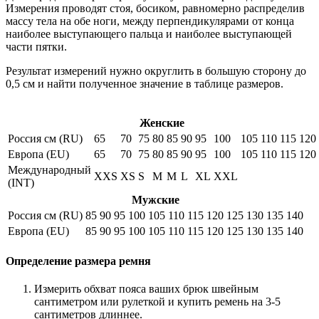
Измерения проводят стоя, босиком, равномерно распределив
массу тела на обе ноги, между перпендикулярами от конца
наиболее выступающего пальца и наиболее выступающей
части пятки.
Результат измерений нужно округлить в большую сторону до
0,5 см и найти полученное значение в таблице размеров.
Женские
Россия см (RU)
65
70
75
80
85
90
95
100
105
110
115
120
Европа (EU)
65
70
75
80
85
90
95
100
105
110
115
120
Международный
XXS
XS
S
M
M
L
XL
XXL
(INT)
Мужские
Россия см (RU)
85
90
95
100
105
110
115
120
125
130
135
140
Европа (EU)
85
90
95
100
105
110
115
120
125
130
135
140
Определение размера ремня
Измерить обхват пояса ваших брюк швейным
сантиметром или рулеткой и купить ремень на 3-5
сантиметров длиннее.