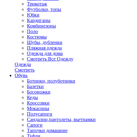
Трикотаж
Футболки, топы
Юбки
Кардиганы
Комбинезоны
Поло
Костюмы
Шубы, дубленки
Пляжная одежда
Одежда для дома
Смотреть Все Одежду
Одежда
Смотреть
Обувь
Ботинки, полуботинки
Балетки
Босоножки
Кеды
Кроссовки
Мокасины
Полусапоги
Сандалии,пантолеты, вьетнамки
Сапоги
Тапочки домашние
Туфли