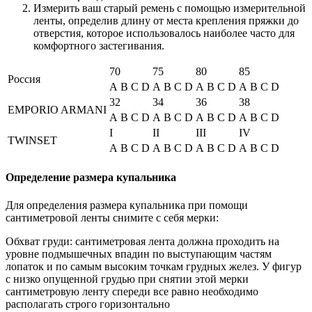
Измерить ваш старый ремень с помощью измерительной
ленты, определив длину от места крепления пряжки до
отверстия, которое использовалось наиболее часто для
комфортного застегивания.
70
75
80
85
Россия
A
B
C
D
A
B
C
D
A
B
C
D
A
B
C
D
32
34
36
38
EMPORIO ARMANI
A
B
C
D
A
B
C
D
A
B
C
D
A
B
C
D
I
II
III
IV
TWINSET
A
B
C
D
A
B
C
D
A
B
C
D
A
B
C
D
Определение размера купальника
Для определения размера купальника при помощи
сантиметровой ленты снимите с себя мерки:
Обхват груди: сантиметровая лента должна проходить на
уровне подмышечных впадин по выступающим частям
лопаток и по самым высоким точкам грудных желез. У фигур
с низко опущенной грудью при снятии этой мерки
сантиметровую ленту спереди все равно необходимо
располагать строго горизонтально