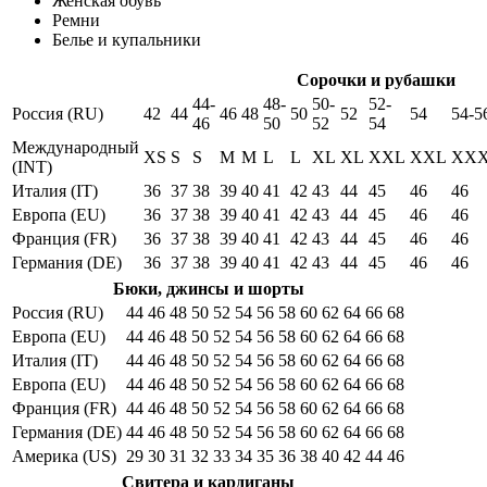
Женская обувь
Ремни
Белье и купальники
Сорочки и рубашки
44-
48-
50-
52-
Россия (RU)
42
44
46
48
50
52
54
54-5
46
50
52
54
Международный
XS
S
S
M
M
L
L
XL
XL
XXL
XXL
XX
(INT)
Италия (IT)
36
37
38
39
40
41
42
43
44
45
46
46
Европа (EU)
36
37
38
39
40
41
42
43
44
45
46
46
Франция (FR)
36
37
38
39
40
41
42
43
44
45
46
46
Германия (DE)
36
37
38
39
40
41
42
43
44
45
46
46
Бюки, джинсы и шорты
Россия (RU)
44
46
48
50
52
54
56
58
60
62
64
66
68
Европа (EU)
44
46
48
50
52
54
56
58
60
62
64
66
68
Италия (IT)
44
46
48
50
52
54
56
58
60
62
64
66
68
Европа (EU)
44
46
48
50
52
54
56
58
60
62
64
66
68
Франция (FR)
44
46
48
50
52
54
56
58
60
62
64
66
68
Германия (DE)
44
46
48
50
52
54
56
58
60
62
64
66
68
Америка (US)
29
30
31
32
33
34
35
36
38
40
42
44
46
Свитера и кардиганы