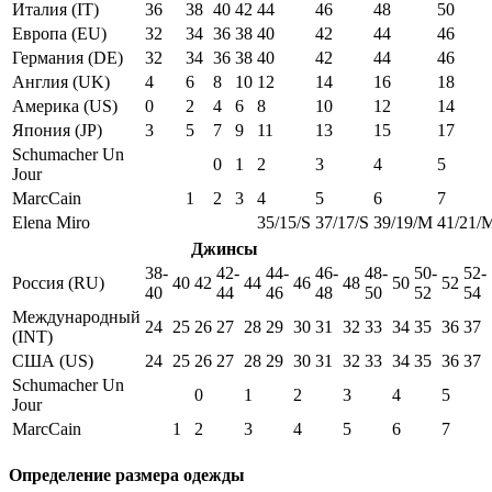
Италия (IT)
36
38
40
42
44
46
48
50
Европа (EU)
32
34
36
38
40
42
44
46
Германия (DE)
32
34
36
38
40
42
44
46
Англия (UK)
4
6
8
10
12
14
16
18
Америка (US)
0
2
4
6
8
10
12
14
Япония (JP)
3
5
7
9
11
13
15
17
Schumacher Un
0
1
2
3
4
5
Jour
MarcCain
1
2
3
4
5
6
7
Elena Miro
35/15/S
37/17/S
39/19/M
41/21/
Джинсы
38-
42-
44-
46-
48-
50-
52-
Россия (RU)
40
42
44
46
48
50
52
40
44
46
48
50
52
54
Международный
24
25
26
27
28
29
30
31
32
33
34
35
36
37
(INT)
США (US)
24
25
26
27
28
29
30
31
32
33
34
35
36
37
Schumacher Un
0
1
2
3
4
5
Jour
MarcCain
1
2
3
4
5
6
7
Определение размера одежды