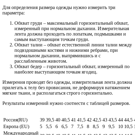
Для определения размера одежды нужно измерить три
параметра:
Обхват груди – максимальный горизонтальный обхват,
измеренный при нормальном дыхании. Измерительная
лента должна проходить по лопаткам, подмышками и
самым выступающим точкам груди.
Обхват талии – обхват естественной линии талии между
подвздошными костями и нижними ребрами, при
нормальном дыхании, выпрямившись и с
расслабленным животом.
Обхват бедер – горизонтальный обхват, измеренный по
наиболее выступающим точкам ягодиц.
Измерения проводят без одежды, измерительная лента должна
прилегать к телу без провисания, не деформируя натяжением
мягкие ткани, и располагаться строго горизонтально.
Результаты измерений нужно соотнести с таблицей размеров.
Россия(RU)
39
39,5
40
40,5
41
41,5
42
42,5
43
43,5
44
44,5
Европа (EU)
5
5,5
6
6,5
7
7,5
8
8,5
9
9,5
10
10,5
Международный