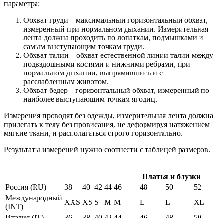
параметра:
Обхват груди – максимальный горизонтальный обхват,
измеренный при нормальном дыхании. Измерительная
лента должна проходить по лопаткам, подмышками и
самым выступающим точкам груди.
Обхват талии – обхват естественной линии талии между
подвздошными костями и нижними ребрами, при
нормальном дыхании, выпрямившись и с
расслабленным животом.
Обхват бедер – горизонтальный обхват, измеренный по
наиболее выступающим точкам ягодиц.
Измерения проводят без одежды, измерительная лента должна
прилегать к телу без провисания, не деформируя натяжением
мягкие ткани, и располагаться строго горизонтально.
Результаты измерений нужно соотнести с таблицей размеров.
Платья и блузки
Россия (RU)
38
40
42
44
46
48
50
52
Международный
XXS
XS
S
M
M
L
L
XL
(INT)
Италия (IT)
36
38
40
42
44
46
48
50