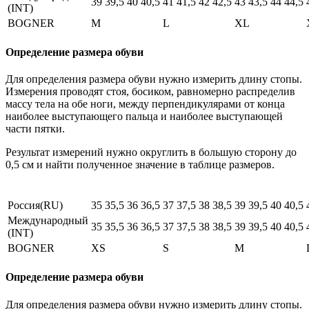
39
39,5
40
40,5
41
41,5
42
42,5
43
43,5
44
44,5
(INT)
BOGNER
M
L
XL
Определение размера обуви
Для определения размера обуви нужно измерить длину стопы.
Измерения проводят стоя, босиком, равномерно распределив
массу тела на обе ноги, между перпендикулярами от конца
наиболее выступающего пальца и наиболее выступающей
части пятки.
Результат измерений нужно округлить в большую сторону до
0,5 см и найти полученное значение в таблице размеров.
Россия(RU)
35
35,5
36
36,5
37
37,5
38
38,5
39
39,5
40
40,5
Международный
35
35,5
36
36,5
37
37,5
38
38,5
39
39,5
40
40,5
(INT)
BOGNER
XS
S
M
Определение размера обуви
Для определения размера обуви нужно измерить длину стопы.