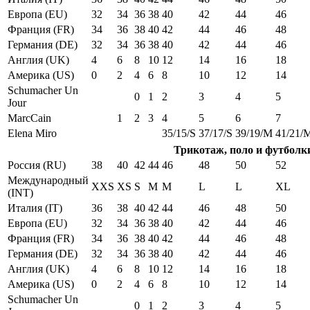
Европа (EU)
32
34
36
38
40
42
44
46
Франция (FR)
34
36
38
40
42
44
46
48
Германия (DE)
32
34
36
38
40
42
44
46
Англия (UK)
4
6
8
10
12
14
16
18
Америка (US)
0
2
4
6
8
10
12
14
Schumacher Un
0
1
2
3
4
5
Jour
MarcCain
1
2
3
4
5
6
7
Elena Miro
35/15/S
37/17/S
39/19/M
41/21/
Трикотаж, поло и футболк
Россия (RU)
38
40
42
44
46
48
50
52
Международный
XXS
XS
S
M
M
L
L
XL
(INT)
Италия (IT)
36
38
40
42
44
46
48
50
Европа (EU)
32
34
36
38
40
42
44
46
Франция (FR)
34
36
38
40
42
44
46
48
Германия (DE)
32
34
36
38
40
42
44
46
Англия (UK)
4
6
8
10
12
14
16
18
Америка (US)
0
2
4
6
8
10
12
14
Schumacher Un
0
1
2
3
4
5