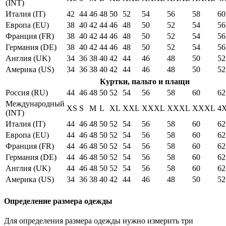
(INT)
Италия (IT)
42
44
46
48
50
52
54
56
58
60
Европа (EU)
38
40
42
44
46
48
50
52
54
56
Франция (FR)
38
40
42
44
46
48
50
52
54
56
Германия (DE)
38
40
42
44
46
48
50
52
54
56
Англия (UK)
34
36
38
40
42
44
46
48
50
52
Америка (US)
34
36
38
40
42
44
46
48
50
52
Куртки, пальто и плащи
Россия (RU)
44
46
48
50
52
54
56
58
60
62
Международный
XS
S
M
L
XL
XXL
XXXL
XXXL
XXXL
4
(INT)
Италия (IT)
44
46
48
50
52
54
56
58
60
62
Европа (EU)
44
46
48
50
52
54
56
58
60
62
Франция (FR)
44
46
48
50
52
54
56
58
60
62
Германия (DE)
44
46
48
50
52
54
56
58
60
62
Англия (UK)
44
46
48
50
52
54
56
58
60
62
Америка (US)
34
36
38
40
42
44
46
48
50
52
Определение размера одежды
Для определения размера одежды нужно измерить три