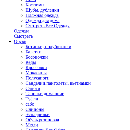
Костюмы
Шубы, дубленки
Пляжная одежда
Одежда для дома
Смотреть Все Одежду
Одежда
Смотреть
Обувь
Ботинки, полуботинки
Балетки
Босоножки
Кеды
Кроссовки
Мокасины
Полусапоги
Сандалии,пантолеты, вьетнамки
Сапоги
Тапочки домашние
Туфли
сабо
Слипоны
Эспадрильи
Обувь резиновая
Мюли