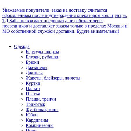
Уважаемые покупатели, заказ на доставку считается
оформленным после подтверждения оператором колл-центра.
ТД Salita не взимает предоплату, не работает через
посредников и доставляет заказы только в пределах Москвы и
МО собственной службой доставки. Будьте внимательны!
Одежда
Бермуды, шорты
Блузки, рубашки
Брюки
Джемперы
Джинсы
Жакеты, блейзеры, жилеты
Куртки
Пальто
Платья
Плащи, тренчи
Трикотаж
Футболки, топы
Юбки
Кардиганы
Комбинезоны
Поло