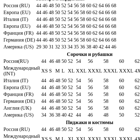
Россия (RU)
44
46
48
50
52
54
56
58
60
62
64
66
68
Европа (EU)
44
46
48
50
52
54
56
58
60
62
64
66
68
Италия (IT)
44
46
48
50
52
54
56
58
60
62
64
66
68
Европа (EU)
44
46
48
50
52
54
56
58
60
62
64
66
68
Франция (FR)
44
46
48
50
52
54
56
58
60
62
64
66
68
Германия (DE)
44
46
48
50
52
54
56
58
60
62
64
66
68
Америка (US)
29
30
31
32
33
34
35
36
38
40
42
44
46
Сорочки и рубашки
Россия(RU)
44
46
48
50
52
54
56
58
60
62
Международный
XS
S
M
L
XL
XXL
XXXL
XXXL
XXXL
4
(INT)
Италия (IT)
44
46
48
50
52
54
56
58
60
62
Европа (EU)
44
46
48
50
52
54
56
58
60
62
Франция (FR)
44
46
48
50
52
54
56
58
60
62
Германия (DE)
44
46
48
50
52
54
56
58
60
62
Англия (UK)
44
46
48
50
52
54
56
58
60
62
Америка (US)
34
36
38
40
42
44
46
48
50
52
Пиджаки и костюмы
Россия (RU)
44
46
48
50
52
54
56
58
60
62
Международный
XS
S
M
L
XL
XXL
XXXL
XXXL
XXXL
4