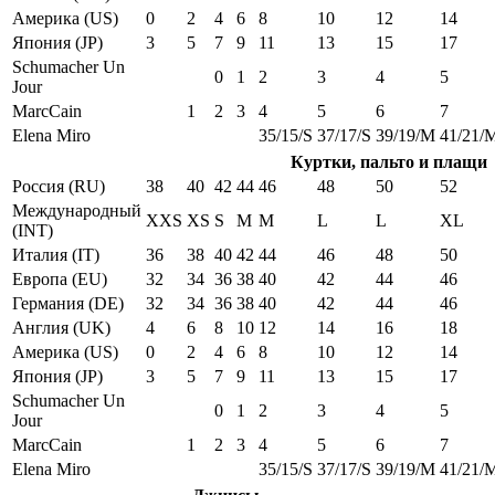
Америка (US)
0
2
4
6
8
10
12
14
Япония (JP)
3
5
7
9
11
13
15
17
Schumacher Un
0
1
2
3
4
5
Jour
MarcCain
1
2
3
4
5
6
7
Elena Miro
35/15/S
37/17/S
39/19/M
41/21/
Куртки, пальто и плащи
Россия (RU)
38
40
42
44
46
48
50
52
Международный
XXS
XS
S
M
M
L
L
XL
(INT)
Италия (IT)
36
38
40
42
44
46
48
50
Европа (EU)
32
34
36
38
40
42
44
46
Германия (DE)
32
34
36
38
40
42
44
46
Англия (UK)
4
6
8
10
12
14
16
18
Америка (US)
0
2
4
6
8
10
12
14
Япония (JP)
3
5
7
9
11
13
15
17
Schumacher Un
0
1
2
3
4
5
Jour
MarcCain
1
2
3
4
5
6
7
Elena Miro
35/15/S
37/17/S
39/19/M
41/21/