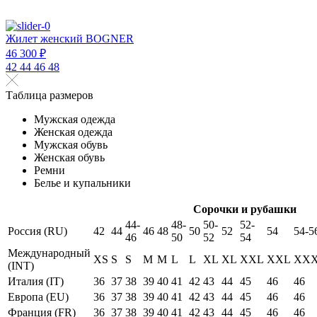
Жилет женский BOGNER
46 300 ₽
42
44
46
48
Таблица размеров
Мужская одежда
Женская одежда
Мужская обувь
Женская обувь
Ремни
Белье и купальники
Сорочки и рубашки
44-
48-
50-
52-
Россия (RU)
42
44
46
48
50
52
54
54-5
46
50
52
54
Международный
XS
S
S
M
M
L
L
XL
XL
XXL
XXL
XX
(INT)
Италия (IT)
36
37
38
39
40
41
42
43
44
45
46
46
Европа (EU)
36
37
38
39
40
41
42
43
44
45
46
46
Франция (FR)
36
37
38
39
40
41
42
43
44
45
46
46