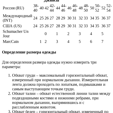
Джинсы
38-
42-
44-
46-
48-
50-
52-
Россия (RU)
40
42
44
46
48
50
52
40
44
46
48
50
52
54
Международный
24
25
26
27
28
29
30
31
32
33
34
35
36
37
(INT)
США (US)
24
25
26
27
28
29
30
31
32
33
34
35
36
37
Schumacher Un
0
1
2
3
4
5
Jour
MarcCain
1
2
3
4
5
6
7
Определение размера одежды
Для определения размера одежды нужно измерить три
параметра:
Обхват груди – максимальный горизонтальный обхват,
измеренный при нормальном дыхании. Измерительная
лента должна проходить по лопаткам, подмышками и
самым выступающим точкам груди.
Обхват талии – обхват естественной линии талии между
подвздошными костями и нижними ребрами, при
нормальном дыхании, выпрямившись и с
расслабленным животом.
Обхват бедер – горизонтальный обхват, измеренный по