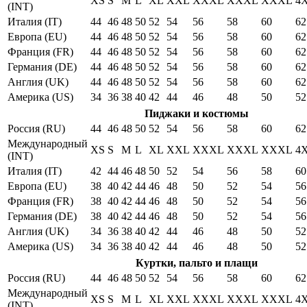
XS
S
M
L
XL
XXL
XXXL
XXXL
XXXL
4
(INT)
Италия (IT)
44
46
48
50
52
54
56
58
60
62
Европа (EU)
44
46
48
50
52
54
56
58
60
62
Франция (FR)
44
46
48
50
52
54
56
58
60
62
Германия (DE)
44
46
48
50
52
54
56
58
60
62
Англия (UK)
44
46
48
50
52
54
56
58
60
62
Америка (US)
34
36
38
40
42
44
46
48
50
52
Пиджаки и костюмы
Россия (RU)
44
46
48
50
52
54
56
58
60
62
Международный
XS
S
M
L
XL
XXL
XXXL
XXXL
XXXL
4
(INT)
Италия (IT)
42
44
46
48
50
52
54
56
58
60
Европа (EU)
38
40
42
44
46
48
50
52
54
56
Франция (FR)
38
40
42
44
46
48
50
52
54
56
Германия (DE)
38
40
42
44
46
48
50
52
54
56
Англия (UK)
34
36
38
40
42
44
46
48
50
52
Америка (US)
34
36
38
40
42
44
46
48
50
52
Куртки, пальто и плащи
Россия (RU)
44
46
48
50
52
54
56
58
60
62
Международный
XS
S
M
L
XL
XXL
XXXL
XXXL
XXXL
4
(INT)