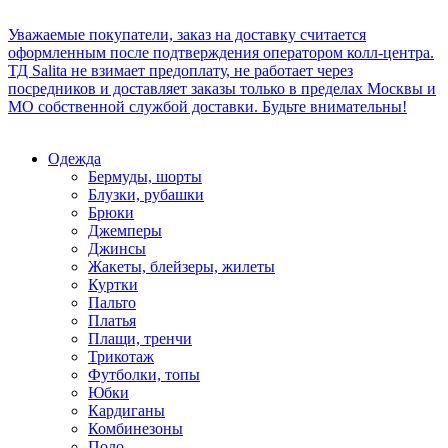
Уважаемые покупатели, заказ на доставку считается
оформленным после подтверждения оператором колл-центра.
ТД Salita не взимает предоплату, не работает через
посредников и доставляет заказы только в пределах Москвы и
МО собственной службой доставки. Будьте внимательны!
Одежда
Бермуды, шорты
Блузки, рубашки
Брюки
Джемперы
Джинсы
Жакеты, блейзеры, жилеты
Куртки
Пальто
Платья
Плащи, тренчи
Трикотаж
Футболки, топы
Юбки
Кардиганы
Комбинезоны
Поло