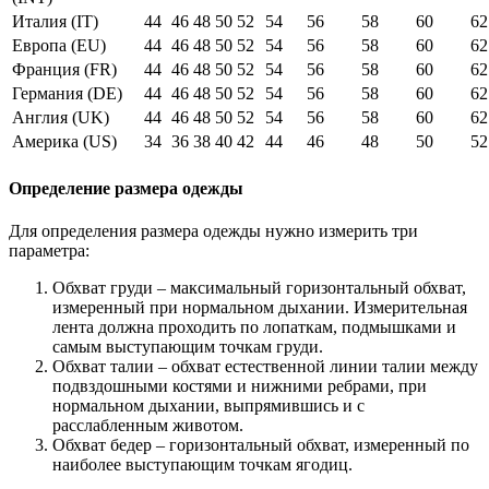
Италия (IT)
44
46
48
50
52
54
56
58
60
62
Европа (EU)
44
46
48
50
52
54
56
58
60
62
Франция (FR)
44
46
48
50
52
54
56
58
60
62
Германия (DE)
44
46
48
50
52
54
56
58
60
62
Англия (UK)
44
46
48
50
52
54
56
58
60
62
Америка (US)
34
36
38
40
42
44
46
48
50
52
Определение размера одежды
Для определения размера одежды нужно измерить три
параметра:
Обхват груди – максимальный горизонтальный обхват,
измеренный при нормальном дыхании. Измерительная
лента должна проходить по лопаткам, подмышками и
самым выступающим точкам груди.
Обхват талии – обхват естественной линии талии между
подвздошными костями и нижними ребрами, при
нормальном дыхании, выпрямившись и с
расслабленным животом.
Обхват бедер – горизонтальный обхват, измеренный по
наиболее выступающим точкам ягодиц.