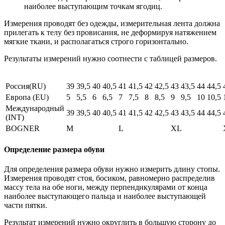
наиболее выступающим точкам ягодиц.
Измерения проводят без одежды, измерительная лента должна
прилегать к телу без провисания, не деформируя натяжением
мягкие ткани, и располагаться строго горизонтально.
Результаты измерений нужно соотнести с таблицей размеров.
Россия(RU)
39
39,5
40
40,5
41
41,5
42
42,5
43
43,5
44
44,5
Европа (EU)
5
5,5
6
6,5
7
7,5
8
8,5
9
9,5
10
10,5
Международный
39
39,5
40
40,5
41
41,5
42
42,5
43
43,5
44
44,5
(INT)
BOGNER
M
L
XL
Определение размера обуви
Для определения размера обуви нужно измерить длину стопы.
Измерения проводят стоя, босиком, равномерно распределив
массу тела на обе ноги, между перпендикулярами от конца
наиболее выступающего пальца и наиболее выступающей
части пятки.
Результат измерений нужно округлить в большую сторону до