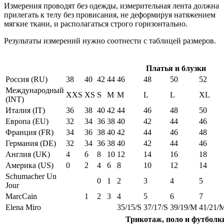
Измерения проводят без одежды, измерительная лента должна
прилегать к телу без провисания, не деформируя натяжением
мягкие ткани, и располагаться строго горизонтально.
Результаты измерений нужно соотнести с таблицей размеров.
Платья и блузки
Россия (RU)
38
40
42
44
46
48
50
52
Международный
XXS
XS
S
M
M
L
L
XL
(INT)
Италия (IT)
36
38
40
42
44
46
48
50
Европа (EU)
32
34
36
38
40
42
44
46
Франция (FR)
34
36
38
40
42
44
46
48
Германия (DE)
32
34
36
38
40
42
44
46
Англия (UK)
4
6
8
10
12
14
16
18
Америка (US)
0
2
4
6
8
10
12
14
Schumacher Un
0
1
2
3
4
5
Jour
MarcCain
1
2
3
4
5
6
7
Elena Miro
35/15/S
37/17/S
39/19/M
41/21/
Трикотаж, поло и футболк