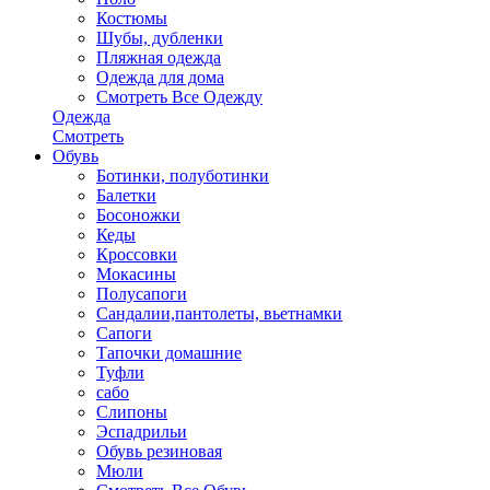
Костюмы
Шубы, дубленки
Пляжная одежда
Одежда для дома
Смотреть Все Одежду
Одежда
Смотреть
Обувь
Ботинки, полуботинки
Балетки
Босоножки
Кеды
Кроссовки
Мокасины
Полусапоги
Сандалии,пантолеты, вьетнамки
Сапоги
Тапочки домашние
Туфли
сабо
Слипоны
Эспадрильи
Обувь резиновая
Мюли