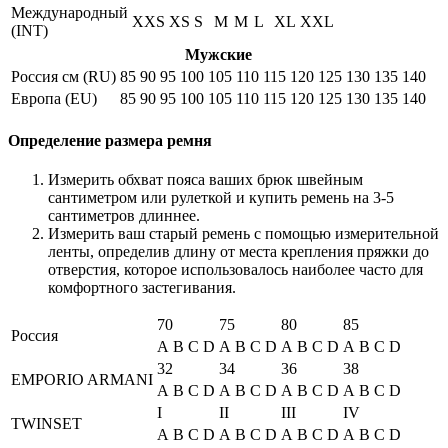
Международный
XXS
XS
S
M
M
L
XL
XXL
(INT)
Мужские
Россия см (RU)
85
90
95
100
105
110
115
120
125
130
135
140
Европа (EU)
85
90
95
100
105
110
115
120
125
130
135
140
Определение размера ремня
Измерить обхват пояса ваших брюк швейным
сантиметром или рулеткой и купить ремень на 3-5
сантиметров длиннее.
Измерить ваш старый ремень с помощью измерительной
ленты, определив длину от места крепления пряжки до
отверстия, которое использовалось наиболее часто для
комфортного застегивания.
70
75
80
85
Россия
A
B
C
D
A
B
C
D
A
B
C
D
A
B
C
D
32
34
36
38
EMPORIO ARMANI
A
B
C
D
A
B
C
D
A
B
C
D
A
B
C
D
I
II
III
IV
TWINSET
A
B
C
D
A
B
C
D
A
B
C
D
A
B
C
D