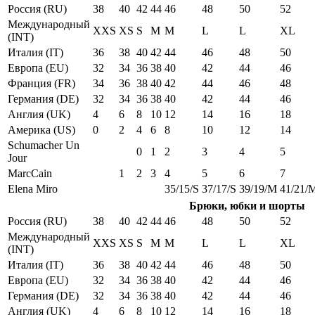
Россия (RU)
38
40
42
44
46
48
50
52
Международный
XXS
XS
S
M
M
L
L
XL
(INT)
Италия (IT)
36
38
40
42
44
46
48
50
Европа (EU)
32
34
36
38
40
42
44
46
Франция (FR)
34
36
38
40
42
44
46
48
Германия (DE)
32
34
36
38
40
42
44
46
Англия (UK)
4
6
8
10
12
14
16
18
Америка (US)
0
2
4
6
8
10
12
14
Schumacher Un
0
1
2
3
4
5
Jour
MarcCain
1
2
3
4
5
6
7
Elena Miro
35/15/S
37/17/S
39/19/M
41/21/
Брюки, юбки и шорты
Россия (RU)
38
40
42
44
46
48
50
52
Международный
XXS
XS
S
M
M
L
L
XL
(INT)
Италия (IT)
36
38
40
42
44
46
48
50
Европа (EU)
32
34
36
38
40
42
44
46
Германия (DE)
32
34
36
38
40
42
44
46
Англия (UK)
4
6
8
10
12
14
16
18