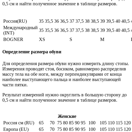
0,5 см и найти полученное значение в таблице размеров.
Россия(RU)
35
35,5
36
36,5
37
37,5
38
38,5
39
39,5
40
40,5
Международный
35
35,5
36
36,5
37
37,5
38
38,5
39
39,5
40
40,5
(INT)
BOGNER
XS
S
M
Определение размера обуви
Для определения размера обуви нужно измерить длину стопы.
Измерения проводят стоя, босиком, равномерно распределив
массу тела на обе ноги, между перпендикулярами от конца
наиболее выступающего пальца и наиболее выступающей
части пятки.
Результат измерений нужно округлить в большую сторону до
0,5 см и найти полученное значение в таблице размеров.
Женские
Россия см (RU)
65
70
75
80
85
90
95
100
105
110
115
120
Европа (EU)
65
70
75
80
85
90
95
100
105
110
115
120