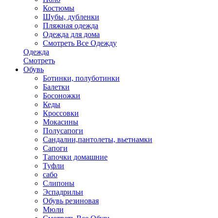
Костюмы
Шубы, дубленки
Пляжная одежда
Одежда для дома
Смотреть Все Одежду
Одежда
Смотреть
Обувь
Ботинки, полуботинки
Балетки
Босоножки
Кеды
Кроссовки
Мокасины
Полусапоги
Сандалии,пантолеты, вьетнамки
Сапоги
Тапочки домашние
Туфли
сабо
Слипоны
Эспадрильи
Обувь резиновая
Мюли