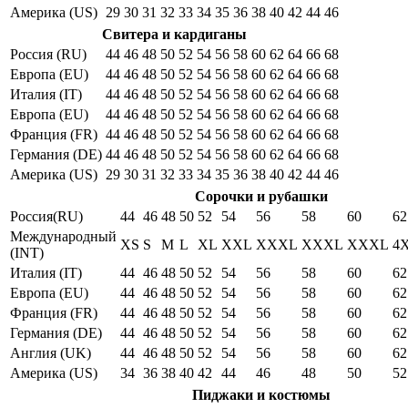
Америка (US)
29
30
31
32
33
34
35
36
38
40
42
44
46
Свитера и кардиганы
Россия (RU)
44
46
48
50
52
54
56
58
60
62
64
66
68
Европа (EU)
44
46
48
50
52
54
56
58
60
62
64
66
68
Италия (IT)
44
46
48
50
52
54
56
58
60
62
64
66
68
Европа (EU)
44
46
48
50
52
54
56
58
60
62
64
66
68
Франция (FR)
44
46
48
50
52
54
56
58
60
62
64
66
68
Германия (DE)
44
46
48
50
52
54
56
58
60
62
64
66
68
Америка (US)
29
30
31
32
33
34
35
36
38
40
42
44
46
Сорочки и рубашки
Россия(RU)
44
46
48
50
52
54
56
58
60
62
Международный
XS
S
M
L
XL
XXL
XXXL
XXXL
XXXL
4
(INT)
Италия (IT)
44
46
48
50
52
54
56
58
60
62
Европа (EU)
44
46
48
50
52
54
56
58
60
62
Франция (FR)
44
46
48
50
52
54
56
58
60
62
Германия (DE)
44
46
48
50
52
54
56
58
60
62
Англия (UK)
44
46
48
50
52
54
56
58
60
62
Америка (US)
34
36
38
40
42
44
46
48
50
52
Пиджаки и костюмы