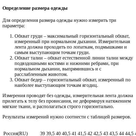
Определение размера одежды
Для определения размера одежды нужно измерить три
параметра:
Обхват груди – максимальный горизонтальный обхват,
измеренный при нормальном дыхании. Измерительная
лента должна проходить по лопаткам, подмышками и
самым выступающим точкам груди.
Обхват талии – обхват естественной линии талии между
подвздошными костями и нижними ребрами, при
нормальном дыхании, выпрямившись и с
расслабленным животом.
Обхват бедер – горизонтальный обхват, измеренный по
наиболее выступающим точкам ягодиц.
Измерения проводят без одежды, измерительная лента должна
прилегать к телу без провисания, не деформируя натяжением
мягкие ткани, и располагаться строго горизонтально.
Результаты измерений нужно соотнести с таблицей размеров.
Россия(RU)
39
39,5
40
40,5
41
41,5
42
42,5
43
43,5
44
44,5