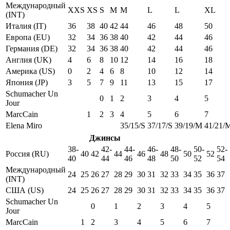
Международный
XXS
XS
S
M
M
L
L
XL
(INT)
Италия (IT)
36
38
40
42
44
46
48
50
Европа (EU)
32
34
36
38
40
42
44
46
Германия (DE)
32
34
36
38
40
42
44
46
Англия (UK)
4
6
8
10
12
14
16
18
Америка (US)
0
2
4
6
8
10
12
14
Япония (JP)
3
5
7
9
11
13
15
17
Schumacher Un
0
1
2
3
4
5
Jour
MarcCain
1
2
3
4
5
6
7
Elena Miro
35/15/S
37/17/S
39/19/M
41/21/
Джинсы
38-
42-
44-
46-
48-
50-
52-
Россия (RU)
40
42
44
46
48
50
52
40
44
46
48
50
52
54
Международный
24
25
26
27
28
29
30
31
32
33
34
35
36
37
(INT)
США (US)
24
25
26
27
28
29
30
31
32
33
34
35
36
37
Schumacher Un
0
1
2
3
4
5
Jour
MarcCain
1
2
3
4
5
6
7