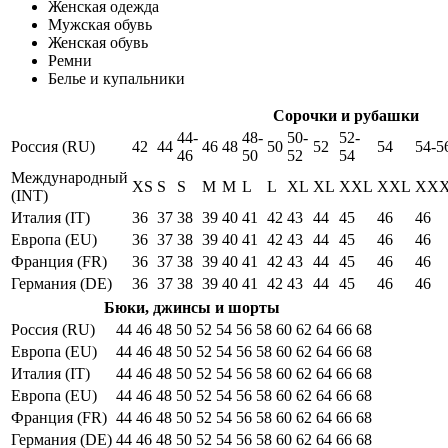
Женская одежда
Мужская обувь
Женская обувь
Ремни
Белье и купальники
Сорочки и рубашки
44-
48-
50-
52-
Россия (RU)
42
44
46
48
50
52
54
54-5
46
50
52
54
Международный
XS
S
S
M
M
L
L
XL
XL
XXL
XXL
XX
(INT)
Италия (IT)
36
37
38
39
40
41
42
43
44
45
46
46
Европа (EU)
36
37
38
39
40
41
42
43
44
45
46
46
Франция (FR)
36
37
38
39
40
41
42
43
44
45
46
46
Германия (DE)
36
37
38
39
40
41
42
43
44
45
46
46
Бюки, джинсы и шорты
Россия (RU)
44
46
48
50
52
54
56
58
60
62
64
66
68
Европа (EU)
44
46
48
50
52
54
56
58
60
62
64
66
68
Италия (IT)
44
46
48
50
52
54
56
58
60
62
64
66
68
Европа (EU)
44
46
48
50
52
54
56
58
60
62
64
66
68
Франция (FR)
44
46
48
50
52
54
56
58
60
62
64
66
68
Германия (DE)
44
46
48
50
52
54
56
58
60
62
64
66
68