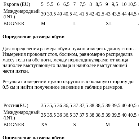
Европа (EU)
5
5,5
6
6,5
7
7,5
8
8,5
9
9,5
10
10,5
Международный
39
39,5
40
40,5
41
41,5
42
42,5
43
43,5
44
44,5
(INT)
BOGNER
M
L
XL
Определение размера обуви
Для определения размера обуви нужно измерить длину стопы.
Измерения проводят стоя, босиком, равномерно распределив
массу тела на обе ноги, между перпендикулярами от конца
наиболее выступающего пальца и наиболее выступающей
части пятки.
Результат измерений нужно округлить в большую сторону до
0,5 см и найти полученное значение в таблице размеров.
Россия(RU)
35
35,5
36
36,5
37
37,5
38
38,5
39
39,5
40
40,5
Международный
35
35,5
36
36,5
37
37,5
38
38,5
39
39,5
40
40,5
(INT)
BOGNER
XS
S
M
Определение размера обуви