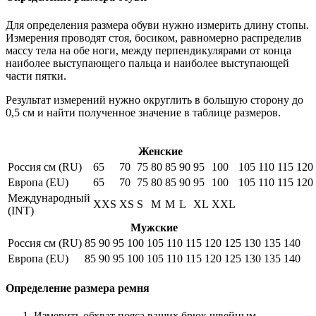
Для определения размера обуви нужно измерить длину стопы.
Измерения проводят стоя, босиком, равномерно распределив
массу тела на обе ноги, между перпендикулярами от конца
наиболее выступающего пальца и наиболее выступающей
части пятки.
Результат измерений нужно округлить в большую сторону до
0,5 см и найти полученное значение в таблице размеров.
Женские
Россия см (RU)
65
70
75
80
85
90
95
100
105
110
115
120
Европа (EU)
65
70
75
80
85
90
95
100
105
110
115
120
Международный
XXS
XS
S
M
M
L
XL
XXL
(INT)
Мужские
Россия см (RU)
85
90
95
100
105
110
115
120
125
130
135
140
Европа (EU)
85
90
95
100
105
110
115
120
125
130
135
140
Определение размера ремня
Измерить обхват пояса ваших брюк швейным