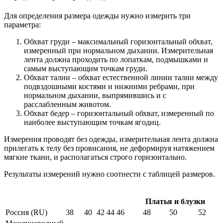
Для определения размера одежды нужно измерить три
параметра:
Обхват груди – максимальный горизонтальный обхват,
измеренный при нормальном дыхании. Измерительная
лента должна проходить по лопаткам, подмышками и
самым выступающим точкам груди.
Обхват талии – обхват естественной линии талии между
подвздошными костями и нижними ребрами, при
нормальном дыхании, выпрямившись и с
расслабленным животом.
Обхват бедер – горизонтальный обхват, измеренный по
наиболее выступающим точкам ягодиц.
Измерения проводят без одежды, измерительная лента должна
прилегать к телу без провисания, не деформируя натяжением
мягкие ткани, и располагаться строго горизонтально.
Результаты измерений нужно соотнести с таблицей размеров.
Платья и блузки
Россия (RU)
38
40
42
44
46
48
50
52