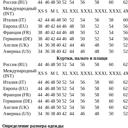
Россия (RU)
44
46
48
50
52
54
56
58
60
62
Международный
XS
S
M
L
XL
XXL
XXXL
XXXL
XXXL
4
(INT)
Италия (IT)
42
44
46
48
50
52
54
56
58
60
Европа (EU)
38
40
42
44
46
48
50
52
54
56
Франция (FR)
38
40
42
44
46
48
50
52
54
56
Германия (DE)
38
40
42
44
46
48
50
52
54
56
Англия (UK)
34
36
38
40
42
44
46
48
50
52
Америка (US)
34
36
38
40
42
44
46
48
50
52
Куртки, пальто и плащи
Россия (RU)
44
46
48
50
52
54
56
58
60
62
Международный
XS
S
M
L
XL
XXL
XXXL
XXXL
XXXL
4
(INT)
Италия (IT)
44
46
48
50
52
54
56
58
60
62
Европа (EU)
44
46
48
50
52
54
56
58
60
62
Франция (FR)
44
46
48
50
52
54
56
58
60
62
Германия (DE)
44
46
48
50
52
54
56
58
60
62
Англия (UK)
44
46
48
50
52
54
56
58
60
62
Америка (US)
34
36
38
40
42
44
46
48
50
52
Определение размера одежды