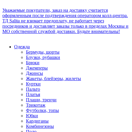
Уважаемые покупатели, заказ на доставку считается
оформленным после подтверждения оператором колл-центра.
ТД Salita не взимает предоплату, не работает через
посредников и доставляет заказы только в пределах Москвы и
МО собственной службой доставки. Будьте внимательны!
Одежда
Бермуды, шорты
Блузки, рубашки
Брюки
Джемперы
Джинсы
Жакеты, блейзеры, жилеты
Куртки
Пальто
Платья
Плащи, тренчи
Трикотаж
Футболки, топы
Юбки
Кардиганы
Комбинезоны
Поло