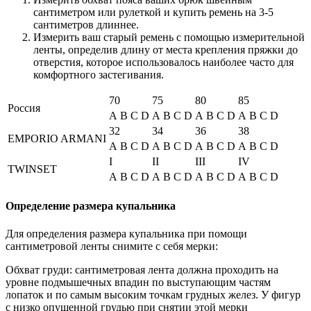
сантиметром или рулеткой и купить ремень на 3-5
сантиметров длиннее.
Измерить ваш старый ремень с помощью измерительной
ленты, определив длину от места крепления пряжки до
отверстия, которое использовалось наиболее часто для
комфортного застегивания.
70
75
80
85
Россия
A
B
C
D
A
B
C
D
A
B
C
D
A
B
C
D
32
34
36
38
EMPORIO ARMANI
A
B
C
D
A
B
C
D
A
B
C
D
A
B
C
D
I
II
III
IV
TWINSET
A
B
C
D
A
B
C
D
A
B
C
D
A
B
C
D
Определение размера купальника
Для определения размера купальника при помощи
сантиметровой ленты снимите с себя мерки:
Обхват груди: сантиметровая лента должна проходить на
уровне подмышечных впадин по выступающим частям
лопаток и по самым высоким точкам грудных желез. У фигур
с низко опущенной грудью при снятии этой мерки