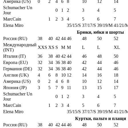
Америка (US)
0
2
4
6
8
10
12
14
Schumacher Un
0
1
2
3
4
5
Jour
MarcCain
1
2
3
4
5
6
7
Elena Miro
35/15/S
37/17/S
39/19/M
41/21/
Брюки, юбки и шорты
Россия (RU)
38
40
42
44
46
48
50
52
Международный
XXS
XS
S
M
M
L
L
XL
(INT)
Италия (IT)
36
38
40
42
44
46
48
50
Европа (EU)
32
34
36
38
40
42
44
46
Германия (DE)
32
34
36
38
40
42
44
46
Англия (UK)
4
6
8
10
12
14
16
18
Америка (US)
0
2
4
6
8
10
12
14
Япония (JP)
3
5
7
9
11
13
15
17
Schumacher Un
0
1
2
3
4
5
Jour
MarcCain
1
2
3
4
5
6
7
Elena Miro
35/15/S
37/17/S
39/19/M
41/21/
Куртки, пальто и плащи
Россия (RU)
38
40
42
44
46
48
50
52