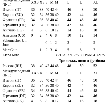
Международный
XXS
XS
S
M
M
L
L
XL
(INT)
Италия (IT)
36
38
40
42
44
46
48
50
Европа (EU)
32
34
36
38
40
42
44
46
Франция (FR)
34
36
38
40
42
44
46
48
Германия (DE)
32
34
36
38
40
42
44
46
Англия (UK)
4
6
8
10
12
14
16
18
Америка (US)
0
2
4
6
8
10
12
14
Schumacher Un
0
1
2
3
4
5
Jour
MarcCain
1
2
3
4
5
6
7
Elena Miro
35/15/S
37/17/S
39/19/M
41/21/
Трикотаж, поло и футболк
Россия (RU)
38
40
42
44
46
48
50
52
Международный
XXS
XS
S
M
M
L
L
XL
(INT)
Италия (IT)
36
38
40
42
44
46
48
50
Европа (EU)
32
34
36
38
40
42
44
46
Франция (FR)
34
36
38
40
42
44
46
48
Германия (DE)
32
34
36
38
40
42
44
46
Англия (UK)
4
6
8
10
12
14
16
18