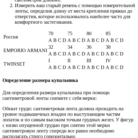
Измерить ваш старый ремень с помощью измерительной
ленты, определив длину от места крепления пряжки до
отверстия, которое использовалось наиболее часто для
комфортного застегивания.
70
75
80
85
Россия
A
B
C
D
A
B
C
D
A
B
C
D
A
B
C
D
32
34
36
38
EMPORIO ARMANI
A
B
C
D
A
B
C
D
A
B
C
D
A
B
C
D
I
II
III
IV
TWINSET
A
B
C
D
A
B
C
D
A
B
C
D
A
B
C
D
Определение размера купальника
Для определения размера купальника при помощи
сантиметровой ленты снимите с себя мерки:
Обхват груди: сантиметровая лента должна проходить на
уровне подмышечных впадин по выступающим частям
лопаток и по самым высоким точкам грудных желез. У фигур
с низко опущенной грудью при снятии этой мерки
сантиметровую ленту спереди все равно необходимо
располагать строго горизонтально