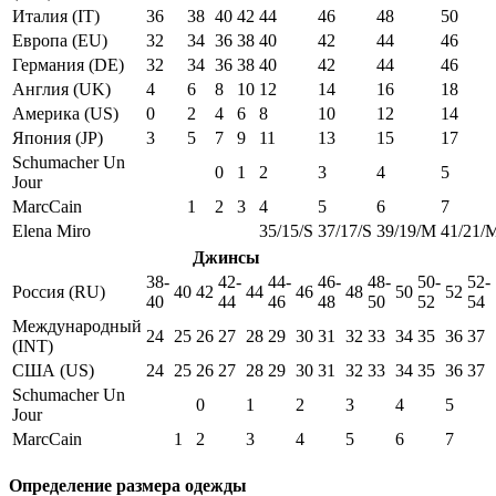
Италия (IT)
36
38
40
42
44
46
48
50
Европа (EU)
32
34
36
38
40
42
44
46
Германия (DE)
32
34
36
38
40
42
44
46
Англия (UK)
4
6
8
10
12
14
16
18
Америка (US)
0
2
4
6
8
10
12
14
Япония (JP)
3
5
7
9
11
13
15
17
Schumacher Un
0
1
2
3
4
5
Jour
MarcCain
1
2
3
4
5
6
7
Elena Miro
35/15/S
37/17/S
39/19/M
41/21/
Джинсы
38-
42-
44-
46-
48-
50-
52-
Россия (RU)
40
42
44
46
48
50
52
40
44
46
48
50
52
54
Международный
24
25
26
27
28
29
30
31
32
33
34
35
36
37
(INT)
США (US)
24
25
26
27
28
29
30
31
32
33
34
35
36
37
Schumacher Un
0
1
2
3
4
5
Jour
MarcCain
1
2
3
4
5
6
7
Определение размера одежды