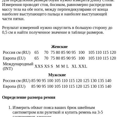
Измерения проводят стоя, босиком, равномерно распределив
массу тела на обе ноги, между перпендикулярами от конца
наиболее выступающего пальца и наиболее выступающей
части пятки.
Результат измерений нужно округлить в большую сторону до
0,5 см и найти полученное значение в таблице размеров.
Женские
Россия см (RU)
65
70
75
80
85
90
95
100
105
110
115
120
Европа (EU)
65
70
75
80
85
90
95
100
105
110
115
120
Международный
XXS
XS
S
M
M
L
XL
XXL
(INT)
Мужские
Россия см (RU)
85
90
95
100
105
110
115
120
125
130
135
140
Европа (EU)
85
90
95
100
105
110
115
120
125
130
135
140
Определение размера ремня
Измерить обхват пояса ваших брюк швейным
сантиметром или рулеткой и купить ремень на 3-5
сантиметров длиннее.