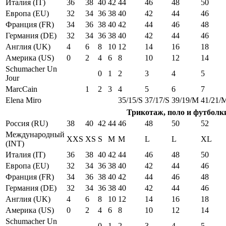
Италия (IT)
36
38
40
42
44
46
48
50
Европа (EU)
32
34
36
38
40
42
44
46
Франция (FR)
34
36
38
40
42
44
46
48
Германия (DE)
32
34
36
38
40
42
44
46
Англия (UK)
4
6
8
10
12
14
16
18
Америка (US)
0
2
4
6
8
10
12
14
Schumacher Un
0
1
2
3
4
5
Jour
MarcCain
1
2
3
4
5
6
7
Elena Miro
35/15/S
37/17/S
39/19/M
41/21/
Трикотаж, поло и футболк
Россия (RU)
38
40
42
44
46
48
50
52
Международный
XXS
XS
S
M
M
L
L
XL
(INT)
Италия (IT)
36
38
40
42
44
46
48
50
Европа (EU)
32
34
36
38
40
42
44
46
Франция (FR)
34
36
38
40
42
44
46
48
Германия (DE)
32
34
36
38
40
42
44
46
Англия (UK)
4
6
8
10
12
14
16
18
Америка (US)
0
2
4
6
8
10
12
14
Schumacher Un
0
1
2
3
4
5