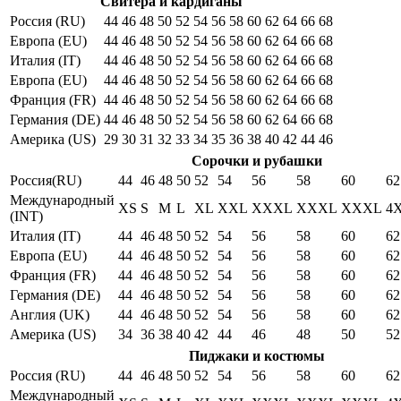
Свитера и кардиганы
Россия (RU)
44
46
48
50
52
54
56
58
60
62
64
66
68
Европа (EU)
44
46
48
50
52
54
56
58
60
62
64
66
68
Италия (IT)
44
46
48
50
52
54
56
58
60
62
64
66
68
Европа (EU)
44
46
48
50
52
54
56
58
60
62
64
66
68
Франция (FR)
44
46
48
50
52
54
56
58
60
62
64
66
68
Германия (DE)
44
46
48
50
52
54
56
58
60
62
64
66
68
Америка (US)
29
30
31
32
33
34
35
36
38
40
42
44
46
Сорочки и рубашки
Россия(RU)
44
46
48
50
52
54
56
58
60
62
Международный
XS
S
M
L
XL
XXL
XXXL
XXXL
XXXL
4
(INT)
Италия (IT)
44
46
48
50
52
54
56
58
60
62
Европа (EU)
44
46
48
50
52
54
56
58
60
62
Франция (FR)
44
46
48
50
52
54
56
58
60
62
Германия (DE)
44
46
48
50
52
54
56
58
60
62
Англия (UK)
44
46
48
50
52
54
56
58
60
62
Америка (US)
34
36
38
40
42
44
46
48
50
52
Пиджаки и костюмы
Россия (RU)
44
46
48
50
52
54
56
58
60
62
Международный