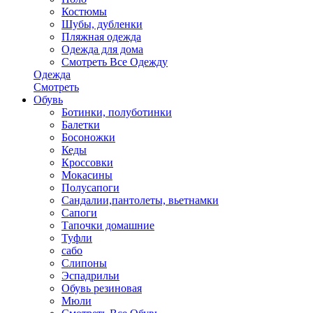
Костюмы
Шубы, дубленки
Пляжная одежда
Одежда для дома
Смотреть Все Одежду
Одежда
Смотреть
Обувь
Ботинки, полуботинки
Балетки
Босоножки
Кеды
Кроссовки
Мокасины
Полусапоги
Сандалии,пантолеты, вьетнамки
Сапоги
Тапочки домашние
Туфли
сабо
Слипоны
Эспадрильи
Обувь резиновая
Мюли