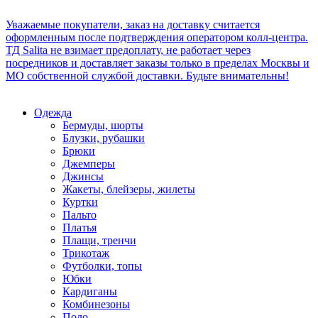
Уважаемые покупатели, заказ на доставку считается
оформленным после подтверждения оператором колл-центра.
ТД Salita не взимает предоплату, не работает через
посредников и доставляет заказы только в пределах Москвы и
МО собственной службой доставки. Будьте внимательны!
Одежда
Бермуды, шорты
Блузки, рубашки
Брюки
Джемперы
Джинсы
Жакеты, блейзеры, жилеты
Куртки
Пальто
Платья
Плащи, тренчи
Трикотаж
Футболки, топы
Юбки
Кардиганы
Комбинезоны
Поло