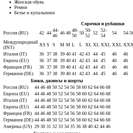
Женская обувь
Ремни
Белье и купальники
Сорочки и рубашки
44-
48-
50-
52-
Россия (RU)
42
44
46
48
50
52
54
54-5
46
50
52
54
Международный
XS
S
S
M
M
L
L
XL
XL
XXL
XXL
XX
(INT)
Италия (IT)
36
37
38
39
40
41
42
43
44
45
46
46
Европа (EU)
36
37
38
39
40
41
42
43
44
45
46
46
Франция (FR)
36
37
38
39
40
41
42
43
44
45
46
46
Германия (DE)
36
37
38
39
40
41
42
43
44
45
46
46
Бюки, джинсы и шорты
Россия (RU)
44
46
48
50
52
54
56
58
60
62
64
66
68
Европа (EU)
44
46
48
50
52
54
56
58
60
62
64
66
68
Италия (IT)
44
46
48
50
52
54
56
58
60
62
64
66
68
Европа (EU)
44
46
48
50
52
54
56
58
60
62
64
66
68
Франция (FR)
44
46
48
50
52
54
56
58
60
62
64
66
68
Германия (DE)
44
46
48
50
52
54
56
58
60
62
64
66
68
Америка (US)
29
30
31
32
33
34
35
36
38
40
42
44
46