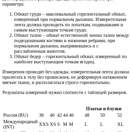
параметра:
Обхват груди – максимальный горизонтальный обхват,
измеренный при нормальном дыхании. Измерительная
лента должна проходить по лопаткам, подмышками и
самым выступающим точкам груди.
Обхват талии – обхват естественной линии талии между
подвздошными костями и нижними ребрами, при
нормальном дыхании, выпрямившись и с
расслабленным животом.
Обхват бедер – горизонтальный обхват, измеренный по
наиболее выступающим точкам ягодиц.
Измерения проводят без одежды, измерительная лента должна
прилегать к телу без провисания, не деформируя натяжением
мягкие ткани, и располагаться строго горизонтально.
Результаты измерений нужно соотнести с таблицей размеров.
Платья и блузки
Россия (RU)
38
40
42
44
46
48
50
52
Международный
XXS
XS
S
M
M
L
L
XL
(INT)