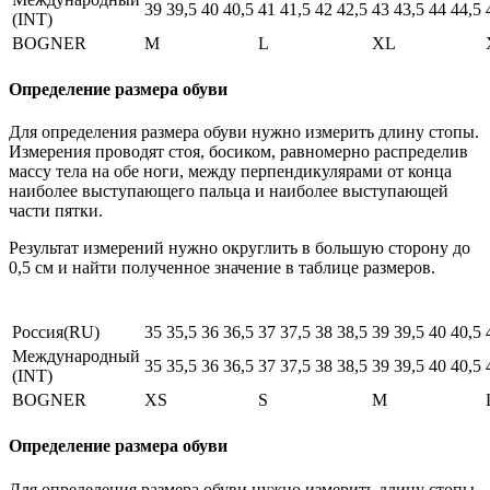
39
39,5
40
40,5
41
41,5
42
42,5
43
43,5
44
44,5
(INT)
BOGNER
M
L
XL
Определение размера обуви
Для определения размера обуви нужно измерить длину стопы.
Измерения проводят стоя, босиком, равномерно распределив
массу тела на обе ноги, между перпендикулярами от конца
наиболее выступающего пальца и наиболее выступающей
части пятки.
Результат измерений нужно округлить в большую сторону до
0,5 см и найти полученное значение в таблице размеров.
Россия(RU)
35
35,5
36
36,5
37
37,5
38
38,5
39
39,5
40
40,5
Международный
35
35,5
36
36,5
37
37,5
38
38,5
39
39,5
40
40,5
(INT)
BOGNER
XS
S
M
Определение размера обуви
Для определения размера обуви нужно измерить длину стопы.