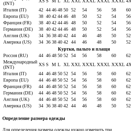
XS
S
M
L
XL
XXL
XXXL
XXXL
XXXL
4
(INT)
Италия (IT)
42
44
46
48
50
52
54
56
58
60
Европа (EU)
38
40
42
44
46
48
50
52
54
56
Франция (FR)
38
40
42
44
46
48
50
52
54
56
Германия (DE)
38
40
42
44
46
48
50
52
54
56
Англия (UK)
34
36
38
40
42
44
46
48
50
52
Америка (US)
34
36
38
40
42
44
46
48
50
52
Куртки, пальто и плащи
Россия (RU)
44
46
48
50
52
54
56
58
60
62
Международный
XS
S
M
L
XL
XXL
XXXL
XXXL
XXXL
4
(INT)
Италия (IT)
44
46
48
50
52
54
56
58
60
62
Европа (EU)
44
46
48
50
52
54
56
58
60
62
Франция (FR)
44
46
48
50
52
54
56
58
60
62
Германия (DE)
44
46
48
50
52
54
56
58
60
62
Англия (UK)
44
46
48
50
52
54
56
58
60
62
Америка (US)
34
36
38
40
42
44
46
48
50
52
Определение размера одежды
Для определения размера одежды нужно измерить три