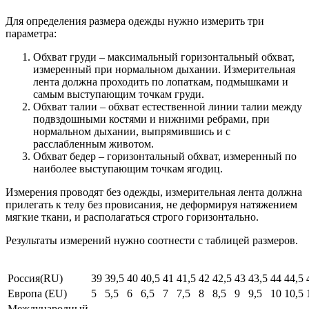
Для определения размера одежды нужно измерить три
параметра:
Обхват груди – максимальный горизонтальный обхват,
измеренный при нормальном дыхании. Измерительная
лента должна проходить по лопаткам, подмышками и
самым выступающим точкам груди.
Обхват талии – обхват естественной линии талии между
подвздошными костями и нижними ребрами, при
нормальном дыхании, выпрямившись и с
расслабленным животом.
Обхват бедер – горизонтальный обхват, измеренный по
наиболее выступающим точкам ягодиц.
Измерения проводят без одежды, измерительная лента должна
прилегать к телу без провисания, не деформируя натяжением
мягкие ткани, и располагаться строго горизонтально.
Результаты измерений нужно соотнести с таблицей размеров.
Россия(RU)
39
39,5
40
40,5
41
41,5
42
42,5
43
43,5
44
44,5
Европа (EU)
5
5,5
6
6,5
7
7,5
8
8,5
9
9,5
10
10,5
Международный