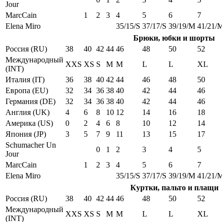
Jour
MarcCain
1
2
3
4
5
6
7
Elena Miro
35/15/S
37/17/S
39/19/M
41/21/
Брюки, юбки и шорты
Россия (RU)
38
40
42
44
46
48
50
52
Международный
XXS
XS
S
M
M
L
L
XL
(INT)
Италия (IT)
36
38
40
42
44
46
48
50
Европа (EU)
32
34
36
38
40
42
44
46
Германия (DE)
32
34
36
38
40
42
44
46
Англия (UK)
4
6
8
10
12
14
16
18
Америка (US)
0
2
4
6
8
10
12
14
Япония (JP)
3
5
7
9
11
13
15
17
Schumacher Un
0
1
2
3
4
5
Jour
MarcCain
1
2
3
4
5
6
7
Elena Miro
35/15/S
37/17/S
39/19/M
41/21/
Куртки, пальто и плащи
Россия (RU)
38
40
42
44
46
48
50
52
Международный
XXS
XS
S
M
M
L
L
XL
(INT)