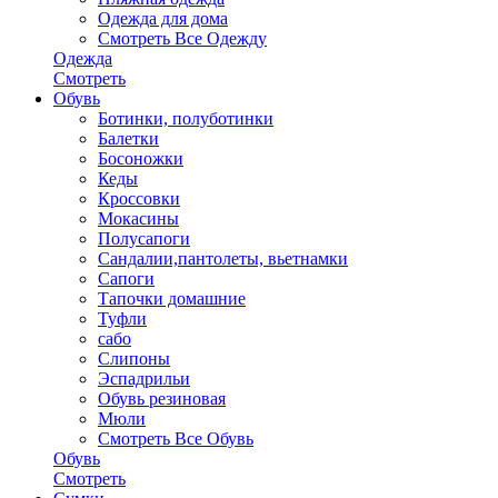
Одежда для дома
Смотреть Все Одежду
Одежда
Смотреть
Обувь
Ботинки, полуботинки
Балетки
Босоножки
Кеды
Кроссовки
Мокасины
Полусапоги
Сандалии,пантолеты, вьетнамки
Сапоги
Тапочки домашние
Туфли
сабо
Слипоны
Эспадрильи
Обувь резиновая
Мюли
Смотреть Все Обувь
Обувь
Смотреть