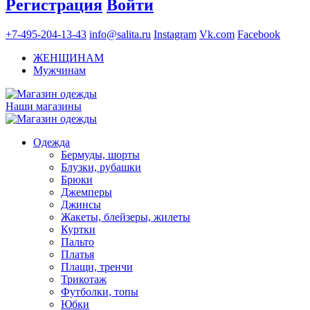
Регистрация
Войти
+7-495-204-13-43
info@salita.ru
Instagram
Vk.com
Facebook
ЖЕНЩИНАМ
Мужчинам
Наши магазины
Одежда
Бермуды, шорты
Блузки, рубашки
Брюки
Джемперы
Джинсы
Жакеты, блейзеры, жилеты
Куртки
Пальто
Платья
Плащи, тренчи
Трикотаж
Футболки, топы
Юбки