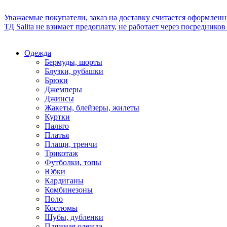
Уважаемые покупатели, заказ на доставку считается оформлен
ТД Salita не взимает предоплату, не работает через посредник
Одежда
Бермуды, шорты
Блузки, рубашки
Брюки
Джемперы
Джинсы
Жакеты, блейзеры, жилеты
Куртки
Пальто
Платья
Плащи, тренчи
Трикотаж
Футболки, топы
Юбки
Кардиганы
Комбинезоны
Поло
Костюмы
Шубы, дубленки
Пляжная одежда