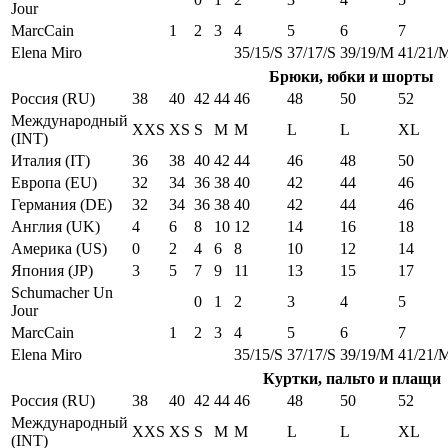
Jour
MarcCain
1
2
3
4
5
6
7
Elena Miro
35/15/S
37/17/S
39/19/M
41/21/
Брюки, юбки и шорты
Россия (RU)
38
40
42
44
46
48
50
52
Международный
XXS
XS
S
M
M
L
L
XL
(INT)
Италия (IT)
36
38
40
42
44
46
48
50
Европа (EU)
32
34
36
38
40
42
44
46
Германия (DE)
32
34
36
38
40
42
44
46
Англия (UK)
4
6
8
10
12
14
16
18
Америка (US)
0
2
4
6
8
10
12
14
Япония (JP)
3
5
7
9
11
13
15
17
Schumacher Un
0
1
2
3
4
5
Jour
MarcCain
1
2
3
4
5
6
7
Elena Miro
35/15/S
37/17/S
39/19/M
41/21/
Куртки, пальто и плащи
Россия (RU)
38
40
42
44
46
48
50
52
Международный
XXS
XS
S
M
M
L
L
XL
(INT)