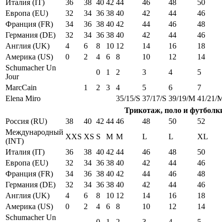
Италия (IT)
36
38
40
42
44
46
48
50
Европа (EU)
32
34
36
38
40
42
44
46
Франция (FR)
34
36
38
40
42
44
46
48
Германия (DE)
32
34
36
38
40
42
44
46
Англия (UK)
4
6
8
10
12
14
16
18
Америка (US)
0
2
4
6
8
10
12
14
Schumacher Un
0
1
2
3
4
5
Jour
MarcCain
1
2
3
4
5
6
7
Elena Miro
35/15/S
37/17/S
39/19/M
41/21/
Трикотаж, поло и футболк
Россия (RU)
38
40
42
44
46
48
50
52
Международный
XXS
XS
S
M
M
L
L
XL
(INT)
Италия (IT)
36
38
40
42
44
46
48
50
Европа (EU)
32
34
36
38
40
42
44
46
Франция (FR)
34
36
38
40
42
44
46
48
Германия (DE)
32
34
36
38
40
42
44
46
Англия (UK)
4
6
8
10
12
14
16
18
Америка (US)
0
2
4
6
8
10
12
14
Schumacher Un
0
1
2
3
4
5