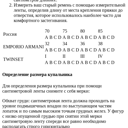
Измерить ваш старый ремень с помощью измерительной
ленты, определив длину от места крепления пряжки до
отверстия, которое использовалось наиболее часто для
комфортного застегивания.
70
75
80
85
Россия
A
B
C
D
A
B
C
D
A
B
C
D
A
B
C
D
32
34
36
38
EMPORIO ARMANI
A
B
C
D
A
B
C
D
A
B
C
D
A
B
C
D
I
II
III
IV
TWINSET
A
B
C
D
A
B
C
D
A
B
C
D
A
B
C
D
Определение размера купальника
Для определения размера купальника при помощи
сантиметровой ленты снимите с себя мерки:
Обхват груди: сантиметровая лента должна проходить на
уровне подмышечных впадин по выступающим частям
лопаток и по самым высоким точкам грудных желез. У фигур
с низко опущенной грудью при снятии этой мерки
сантиметровую ленту спереди все равно необходимо
располагать строго горизонтально