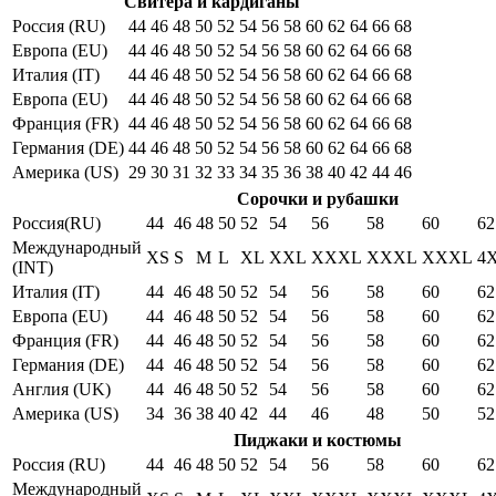
Свитера и кардиганы
Россия (RU)
44
46
48
50
52
54
56
58
60
62
64
66
68
Европа (EU)
44
46
48
50
52
54
56
58
60
62
64
66
68
Италия (IT)
44
46
48
50
52
54
56
58
60
62
64
66
68
Европа (EU)
44
46
48
50
52
54
56
58
60
62
64
66
68
Франция (FR)
44
46
48
50
52
54
56
58
60
62
64
66
68
Германия (DE)
44
46
48
50
52
54
56
58
60
62
64
66
68
Америка (US)
29
30
31
32
33
34
35
36
38
40
42
44
46
Сорочки и рубашки
Россия(RU)
44
46
48
50
52
54
56
58
60
62
Международный
XS
S
M
L
XL
XXL
XXXL
XXXL
XXXL
4
(INT)
Италия (IT)
44
46
48
50
52
54
56
58
60
62
Европа (EU)
44
46
48
50
52
54
56
58
60
62
Франция (FR)
44
46
48
50
52
54
56
58
60
62
Германия (DE)
44
46
48
50
52
54
56
58
60
62
Англия (UK)
44
46
48
50
52
54
56
58
60
62
Америка (US)
34
36
38
40
42
44
46
48
50
52
Пиджаки и костюмы
Россия (RU)
44
46
48
50
52
54
56
58
60
62
Международный