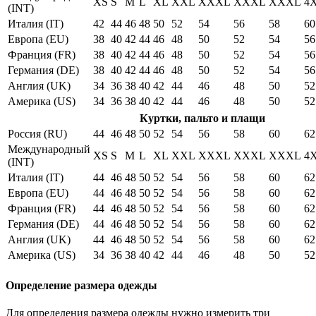
XS
S
M
L
XL
XXL
XXXL
XXXL
XXXL
4
(INT)
Италия (IT)
42
44
46
48
50
52
54
56
58
60
Европа (EU)
38
40
42
44
46
48
50
52
54
56
Франция (FR)
38
40
42
44
46
48
50
52
54
56
Германия (DE)
38
40
42
44
46
48
50
52
54
56
Англия (UK)
34
36
38
40
42
44
46
48
50
52
Америка (US)
34
36
38
40
42
44
46
48
50
52
Куртки, пальто и плащи
Россия (RU)
44
46
48
50
52
54
56
58
60
62
Международный
XS
S
M
L
XL
XXL
XXXL
XXXL
XXXL
4
(INT)
Италия (IT)
44
46
48
50
52
54
56
58
60
62
Европа (EU)
44
46
48
50
52
54
56
58
60
62
Франция (FR)
44
46
48
50
52
54
56
58
60
62
Германия (DE)
44
46
48
50
52
54
56
58
60
62
Англия (UK)
44
46
48
50
52
54
56
58
60
62
Америка (US)
34
36
38
40
42
44
46
48
50
52
Определение размера одежды
Для определения размера одежды нужно измерить три