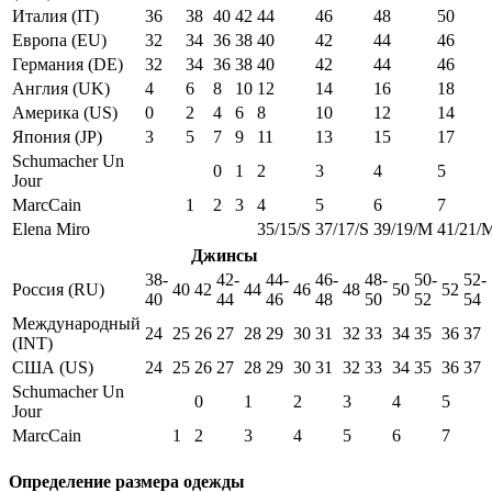
Италия (IT)
36
38
40
42
44
46
48
50
Европа (EU)
32
34
36
38
40
42
44
46
Германия (DE)
32
34
36
38
40
42
44
46
Англия (UK)
4
6
8
10
12
14
16
18
Америка (US)
0
2
4
6
8
10
12
14
Япония (JP)
3
5
7
9
11
13
15
17
Schumacher Un
0
1
2
3
4
5
Jour
MarcCain
1
2
3
4
5
6
7
Elena Miro
35/15/S
37/17/S
39/19/M
41/21/
Джинсы
38-
42-
44-
46-
48-
50-
52-
Россия (RU)
40
42
44
46
48
50
52
40
44
46
48
50
52
54
Международный
24
25
26
27
28
29
30
31
32
33
34
35
36
37
(INT)
США (US)
24
25
26
27
28
29
30
31
32
33
34
35
36
37
Schumacher Un
0
1
2
3
4
5
Jour
MarcCain
1
2
3
4
5
6
7
Определение размера одежды