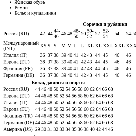
Женская обувь
Ремни
Белье и купальники
Сорочки и рубашки
44-
48-
50-
52-
Россия (RU)
42
44
46
48
50
52
54
54-5
46
50
52
54
Международный
XS
S
S
M
M
L
L
XL
XL
XXL
XXL
XX
(INT)
Италия (IT)
36
37
38
39
40
41
42
43
44
45
46
46
Европа (EU)
36
37
38
39
40
41
42
43
44
45
46
46
Франция (FR)
36
37
38
39
40
41
42
43
44
45
46
46
Германия (DE)
36
37
38
39
40
41
42
43
44
45
46
46
Бюки, джинсы и шорты
Россия (RU)
44
46
48
50
52
54
56
58
60
62
64
66
68
Европа (EU)
44
46
48
50
52
54
56
58
60
62
64
66
68
Италия (IT)
44
46
48
50
52
54
56
58
60
62
64
66
68
Европа (EU)
44
46
48
50
52
54
56
58
60
62
64
66
68
Франция (FR)
44
46
48
50
52
54
56
58
60
62
64
66
68
Германия (DE)
44
46
48
50
52
54
56
58
60
62
64
66
68
Америка (US)
29
30
31
32
33
34
35
36
38
40
42
44
46