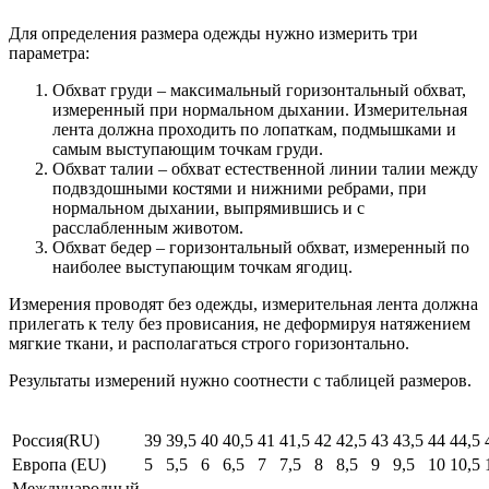
Для определения размера одежды нужно измерить три
параметра:
Обхват груди – максимальный горизонтальный обхват,
измеренный при нормальном дыхании. Измерительная
лента должна проходить по лопаткам, подмышками и
самым выступающим точкам груди.
Обхват талии – обхват естественной линии талии между
подвздошными костями и нижними ребрами, при
нормальном дыхании, выпрямившись и с
расслабленным животом.
Обхват бедер – горизонтальный обхват, измеренный по
наиболее выступающим точкам ягодиц.
Измерения проводят без одежды, измерительная лента должна
прилегать к телу без провисания, не деформируя натяжением
мягкие ткани, и располагаться строго горизонтально.
Результаты измерений нужно соотнести с таблицей размеров.
Россия(RU)
39
39,5
40
40,5
41
41,5
42
42,5
43
43,5
44
44,5
Европа (EU)
5
5,5
6
6,5
7
7,5
8
8,5
9
9,5
10
10,5
Международный