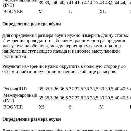
39
39,5
40
40,5
41
41,5
42
42,5
43
43,5
44
44,5
(INT)
BOGNER
M
L
XL
Определение размера обуви
Для определения размера обуви нужно измерить длину стопы.
Измерения проводят стоя, босиком, равномерно распределив
массу тела на обе ноги, между перпендикулярами от конца
наиболее выступающего пальца и наиболее выступающей
части пятки.
Результат измерений нужно округлить в большую сторону до
0,5 см и найти полученное значение в таблице размеров.
Россия(RU)
35
35,5
36
36,5
37
37,5
38
38,5
39
39,5
40
40,5
Международный
35
35,5
36
36,5
37
37,5
38
38,5
39
39,5
40
40,5
(INT)
BOGNER
XS
S
M
Определение размера обуви
Для определения размера обуви нужно измерить длину стопы.