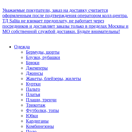
Уважаемые покупатели, заказ на доставку считается
оформленным после подтверждения оператором колл-центра.
ТД Salita не взимает предоплату, не работает через
посредников и доставляет заказы только в пределах Москвы и
МО собственной службой доставки. Будьте внимательны!
Одежда
Бермуды, шорты
Блузки, рубашки
Брюки
Джемперы
Джинсы
Жакеты, блейзеры, жилеты
Куртки
Пальто
Платья
Плащи, тренчи
Трикотаж
Футболки, топы
Юбки
Кардиганы
Комбинезоны
Поло