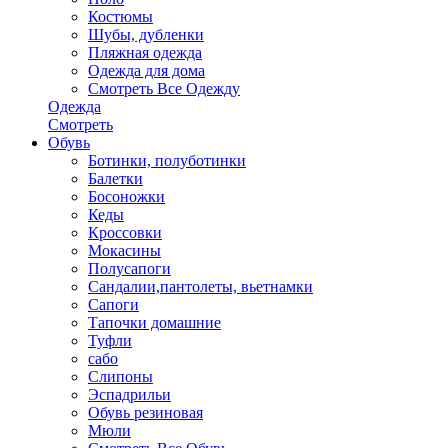
Костюмы
Шубы, дубленки
Пляжная одежда
Одежда для дома
Смотреть Все Одежду
Одежда
Смотреть
Обувь
Ботинки, полуботинки
Балетки
Босоножки
Кеды
Кроссовки
Мокасины
Полусапоги
Сандалии,пантолеты, вьетнамки
Сапоги
Тапочки домашние
Туфли
сабо
Слипоны
Эспадрильи
Обувь резиновая
Мюли