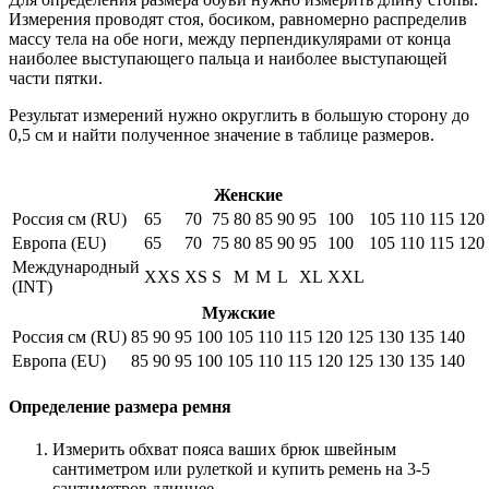
Измерения проводят стоя, босиком, равномерно распределив
массу тела на обе ноги, между перпендикулярами от конца
наиболее выступающего пальца и наиболее выступающей
части пятки.
Результат измерений нужно округлить в большую сторону до
0,5 см и найти полученное значение в таблице размеров.
Женские
Россия см (RU)
65
70
75
80
85
90
95
100
105
110
115
120
Европа (EU)
65
70
75
80
85
90
95
100
105
110
115
120
Международный
XXS
XS
S
M
M
L
XL
XXL
(INT)
Мужские
Россия см (RU)
85
90
95
100
105
110
115
120
125
130
135
140
Европа (EU)
85
90
95
100
105
110
115
120
125
130
135
140
Определение размера ремня
Измерить обхват пояса ваших брюк швейным
сантиметром или рулеткой и купить ремень на 3-5
сантиметров длиннее.