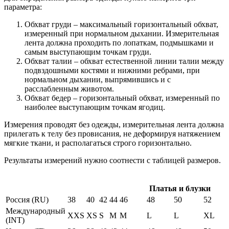
параметра:
Обхват груди – максимальный горизонтальный обхват,
измеренный при нормальном дыхании. Измерительная
лента должна проходить по лопаткам, подмышками и
самым выступающим точкам груди.
Обхват талии – обхват естественной линии талии между
подвздошными костями и нижними ребрами, при
нормальном дыхании, выпрямившись и с
расслабленным животом.
Обхват бедер – горизонтальный обхват, измеренный по
наиболее выступающим точкам ягодиц.
Измерения проводят без одежды, измерительная лента должна
прилегать к телу без провисания, не деформируя натяжением
мягкие ткани, и располагаться строго горизонтально.
Результаты измерений нужно соотнести с таблицей размеров.
Платья и блузки
Россия (RU)
38
40
42
44
46
48
50
52
Международный
XXS
XS
S
M
M
L
L
XL
(INT)