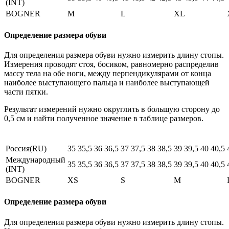
(INT)
BOGNER
M
L
XL
Определение размера обуви
Для определения размера обуви нужно измерить длину стопы.
Измерения проводят стоя, босиком, равномерно распределив
массу тела на обе ноги, между перпендикулярами от конца
наиболее выступающего пальца и наиболее выступающей
части пятки.
Результат измерений нужно округлить в большую сторону до
0,5 см и найти полученное значение в таблице размеров.
Россия(RU)
35
35,5
36
36,5
37
37,5
38
38,5
39
39,5
40
40,5
Международный
35
35,5
36
36,5
37
37,5
38
38,5
39
39,5
40
40,5
(INT)
BOGNER
XS
S
M
Определение размера обуви
Для определения размера обуви нужно измерить длину стопы.