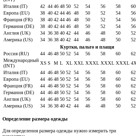
Италия (IT)
42
44
46
48
50
52
54
56
58
60
Европа (EU)
38
40
42
44
46
48
50
52
54
56
Франция (FR)
38
40
42
44
46
48
50
52
54
56
Германия (DE)
38
40
42
44
46
48
50
52
54
56
Англия (UK)
34
36
38
40
42
44
46
48
50
52
Америка (US)
34
36
38
40
42
44
46
48
50
52
Куртки, пальто и плащи
Россия (RU)
44
46
48
50
52
54
56
58
60
62
Международный
XS
S
M
L
XL
XXL
XXXL
XXXL
XXXL
4
(INT)
Италия (IT)
44
46
48
50
52
54
56
58
60
62
Европа (EU)
44
46
48
50
52
54
56
58
60
62
Франция (FR)
44
46
48
50
52
54
56
58
60
62
Германия (DE)
44
46
48
50
52
54
56
58
60
62
Англия (UK)
44
46
48
50
52
54
56
58
60
62
Америка (US)
34
36
38
40
42
44
46
48
50
52
Определение размера одежды
Для определения размера одежды нужно измерить три