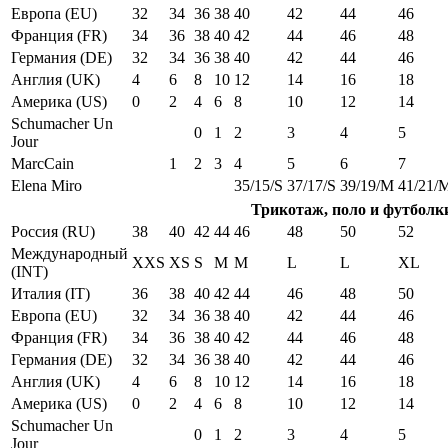
Европа (EU)
32
34
36
38
40
42
44
46
Франция (FR)
34
36
38
40
42
44
46
48
Германия (DE)
32
34
36
38
40
42
44
46
Англия (UK)
4
6
8
10
12
14
16
18
Америка (US)
0
2
4
6
8
10
12
14
Schumacher Un
0
1
2
3
4
5
Jour
MarcCain
1
2
3
4
5
6
7
Elena Miro
35/15/S
37/17/S
39/19/M
41/21/
Трикотаж, поло и футболк
Россия (RU)
38
40
42
44
46
48
50
52
Международный
XXS
XS
S
M
M
L
L
XL
(INT)
Италия (IT)
36
38
40
42
44
46
48
50
Европа (EU)
32
34
36
38
40
42
44
46
Франция (FR)
34
36
38
40
42
44
46
48
Германия (DE)
32
34
36
38
40
42
44
46
Англия (UK)
4
6
8
10
12
14
16
18
Америка (US)
0
2
4
6
8
10
12
14
Schumacher Un
0
1
2
3
4
5
Jour