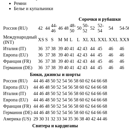
Ремни
Белье и купальники
Сорочки и рубашки
44-
48-
50-
52-
Россия (RU)
42
44
46
48
50
52
54
54-5
46
50
52
54
Международный
XS
S
S
M
M
L
L
XL
XL
XXL
XXL
XX
(INT)
Италия (IT)
36
37
38
39
40
41
42
43
44
45
46
46
Европа (EU)
36
37
38
39
40
41
42
43
44
45
46
46
Франция (FR)
36
37
38
39
40
41
42
43
44
45
46
46
Германия (DE)
36
37
38
39
40
41
42
43
44
45
46
46
Бюки, джинсы и шорты
Россия (RU)
44
46
48
50
52
54
56
58
60
62
64
66
68
Европа (EU)
44
46
48
50
52
54
56
58
60
62
64
66
68
Италия (IT)
44
46
48
50
52
54
56
58
60
62
64
66
68
Европа (EU)
44
46
48
50
52
54
56
58
60
62
64
66
68
Франция (FR)
44
46
48
50
52
54
56
58
60
62
64
66
68
Германия (DE)
44
46
48
50
52
54
56
58
60
62
64
66
68
Америка (US)
29
30
31
32
33
34
35
36
38
40
42
44
46
Свитера и кардиганы