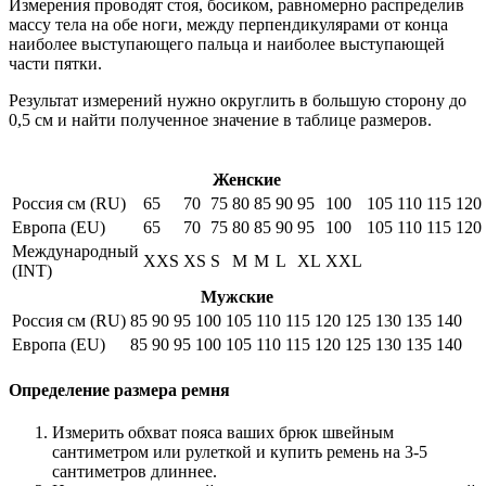
Измерения проводят стоя, босиком, равномерно распределив
массу тела на обе ноги, между перпендикулярами от конца
наиболее выступающего пальца и наиболее выступающей
части пятки.
Результат измерений нужно округлить в большую сторону до
0,5 см и найти полученное значение в таблице размеров.
Женские
Россия см (RU)
65
70
75
80
85
90
95
100
105
110
115
120
Европа (EU)
65
70
75
80
85
90
95
100
105
110
115
120
Международный
XXS
XS
S
M
M
L
XL
XXL
(INT)
Мужские
Россия см (RU)
85
90
95
100
105
110
115
120
125
130
135
140
Европа (EU)
85
90
95
100
105
110
115
120
125
130
135
140
Определение размера ремня
Измерить обхват пояса ваших брюк швейным
сантиметром или рулеткой и купить ремень на 3-5
сантиметров длиннее.