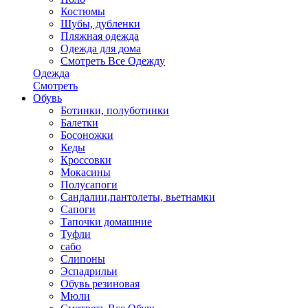
Костюмы
Шубы, дубленки
Пляжная одежда
Одежда для дома
Смотреть Все Одежду
Одежда
Смотреть
Обувь
Ботинки, полуботинки
Балетки
Босоножки
Кеды
Кроссовки
Мокасины
Полусапоги
Сандалии,пантолеты, вьетнамки
Сапоги
Тапочки домашние
Туфли
сабо
Слипоны
Эспадрильи
Обувь резиновая
Мюли