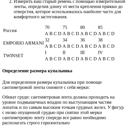
Измерить ваш старый ремень с помощью измерительной
ленты, определив длину от места крепления пряжки до
отверстия, которое использовалось наиболее часто для
комфортного застегивания.
70
75
80
85
Россия
A
B
C
D
A
B
C
D
A
B
C
D
A
B
C
D
32
34
36
38
EMPORIO ARMANI
A
B
C
D
A
B
C
D
A
B
C
D
A
B
C
D
I
II
III
IV
TWINSET
A
B
C
D
A
B
C
D
A
B
C
D
A
B
C
D
Определение размера купальника
Для определения размера купальника при помощи
сантиметровой ленты снимите с себя мерки:
Обхват груди: сантиметровая лента должна проходить на
уровне подмышечных впадин по выступающим частям
лопаток и по самым высоким точкам грудных желез. У фигур
с низко опущенной грудью при снятии этой мерки
сантиметровую ленту спереди все равно необходимо
располагать строго горизонтально