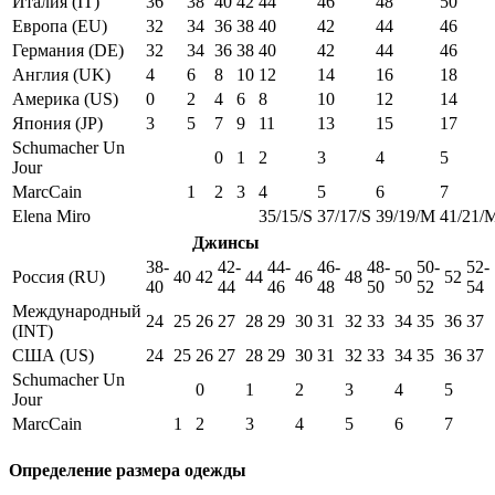
Италия (IT)
36
38
40
42
44
46
48
50
Европа (EU)
32
34
36
38
40
42
44
46
Германия (DE)
32
34
36
38
40
42
44
46
Англия (UK)
4
6
8
10
12
14
16
18
Америка (US)
0
2
4
6
8
10
12
14
Япония (JP)
3
5
7
9
11
13
15
17
Schumacher Un
0
1
2
3
4
5
Jour
MarcCain
1
2
3
4
5
6
7
Elena Miro
35/15/S
37/17/S
39/19/M
41/21/
Джинсы
38-
42-
44-
46-
48-
50-
52-
Россия (RU)
40
42
44
46
48
50
52
40
44
46
48
50
52
54
Международный
24
25
26
27
28
29
30
31
32
33
34
35
36
37
(INT)
США (US)
24
25
26
27
28
29
30
31
32
33
34
35
36
37
Schumacher Un
0
1
2
3
4
5
Jour
MarcCain
1
2
3
4
5
6
7
Определение размера одежды