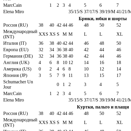
MarcCain
1
2
3
4
5
6
7
Elena Miro
35/15/S
37/17/S
39/19/M
41/21/
Брюки, юбки и шорты
Россия (RU)
38
40
42
44
46
48
50
52
Международный
XXS
XS
S
M
M
L
L
XL
(INT)
Италия (IT)
36
38
40
42
44
46
48
50
Европа (EU)
32
34
36
38
40
42
44
46
Германия (DE)
32
34
36
38
40
42
44
46
Англия (UK)
4
6
8
10
12
14
16
18
Америка (US)
0
2
4
6
8
10
12
14
Япония (JP)
3
5
7
9
11
13
15
17
Schumacher Un
0
1
2
3
4
5
Jour
MarcCain
1
2
3
4
5
6
7
Elena Miro
35/15/S
37/17/S
39/19/M
41/21/
Куртки, пальто и плащи
Россия (RU)
38
40
42
44
46
48
50
52
Международный
XXS
XS
S
M
M
L
L
XL
(INT)