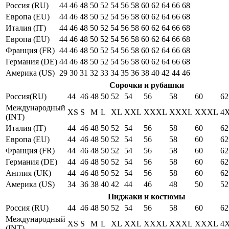
Россия (RU)
44
46
48
50
52
54
56
58
60
62
64
66
68
Европа (EU)
44
46
48
50
52
54
56
58
60
62
64
66
68
Италия (IT)
44
46
48
50
52
54
56
58
60
62
64
66
68
Европа (EU)
44
46
48
50
52
54
56
58
60
62
64
66
68
Франция (FR)
44
46
48
50
52
54
56
58
60
62
64
66
68
Германия (DE)
44
46
48
50
52
54
56
58
60
62
64
66
68
Америка (US)
29
30
31
32
33
34
35
36
38
40
42
44
46
Сорочки и рубашки
Россия(RU)
44
46
48
50
52
54
56
58
60
62
Международный
XS
S
M
L
XL
XXL
XXXL
XXXL
XXXL
4
(INT)
Италия (IT)
44
46
48
50
52
54
56
58
60
62
Европа (EU)
44
46
48
50
52
54
56
58
60
62
Франция (FR)
44
46
48
50
52
54
56
58
60
62
Германия (DE)
44
46
48
50
52
54
56
58
60
62
Англия (UK)
44
46
48
50
52
54
56
58
60
62
Америка (US)
34
36
38
40
42
44
46
48
50
52
Пиджаки и костюмы
Россия (RU)
44
46
48
50
52
54
56
58
60
62
Международный
XS
S
M
L
XL
XXL
XXXL
XXXL
XXXL
4
(INT)