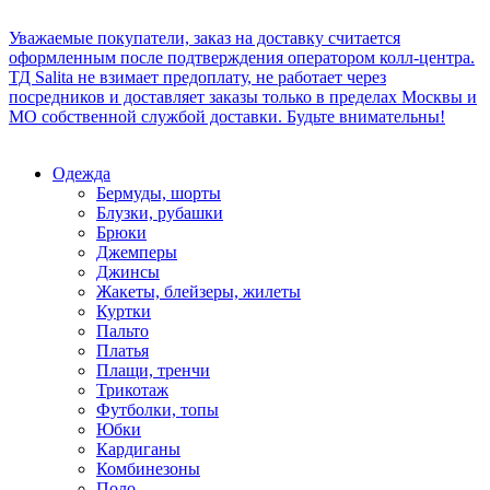
Уважаемые покупатели, заказ на доставку считается
оформленным после подтверждения оператором колл-центра.
ТД Salita не взимает предоплату, не работает через
посредников и доставляет заказы только в пределах Москвы и
МО собственной службой доставки. Будьте внимательны!
Одежда
Бермуды, шорты
Блузки, рубашки
Брюки
Джемперы
Джинсы
Жакеты, блейзеры, жилеты
Куртки
Пальто
Платья
Плащи, тренчи
Трикотаж
Футболки, топы
Юбки
Кардиганы
Комбинезоны
Поло