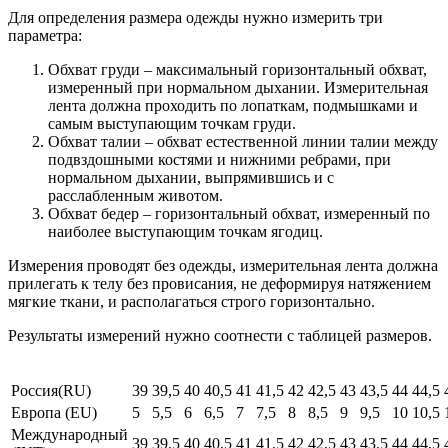
Для определения размера одежды нужно измерить три
параметра:
Обхват груди – максимальный горизонтальный обхват,
измеренный при нормальном дыхании. Измерительная
лента должна проходить по лопаткам, подмышками и
самым выступающим точкам груди.
Обхват талии – обхват естественной линии талии между
подвздошными костями и нижними ребрами, при
нормальном дыхании, выпрямившись и с
расслабленным животом.
Обхват бедер – горизонтальный обхват, измеренный по
наиболее выступающим точкам ягодиц.
Измерения проводят без одежды, измерительная лента должна
прилегать к телу без провисания, не деформируя натяжением
мягкие ткани, и располагаться строго горизонтально.
Результаты измерений нужно соотнести с таблицей размеров.
Россия(RU)
39
39,5
40
40,5
41
41,5
42
42,5
43
43,5
44
44,5
Европа (EU)
5
5,5
6
6,5
7
7,5
8
8,5
9
9,5
10
10,5
Международный
39
39,5
40
40,5
41
41,5
42
42,5
43
43,5
44
44,5