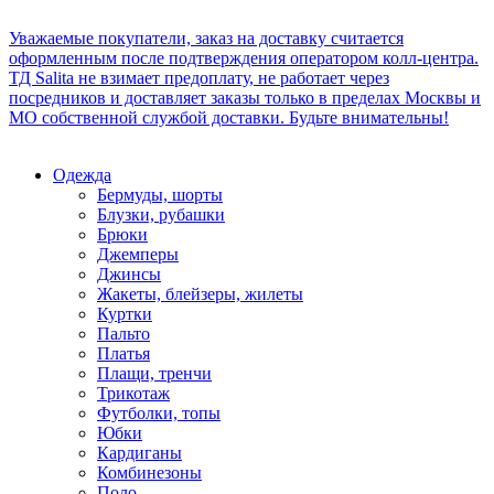
Уважаемые покупатели, заказ на доставку считается
оформленным после подтверждения оператором колл-центра.
ТД Salita не взимает предоплату, не работает через
посредников и доставляет заказы только в пределах Москвы и
МО собственной службой доставки. Будьте внимательны!
Одежда
Бермуды, шорты
Блузки, рубашки
Брюки
Джемперы
Джинсы
Жакеты, блейзеры, жилеты
Куртки
Пальто
Платья
Плащи, тренчи
Трикотаж
Футболки, топы
Юбки
Кардиганы
Комбинезоны
Поло