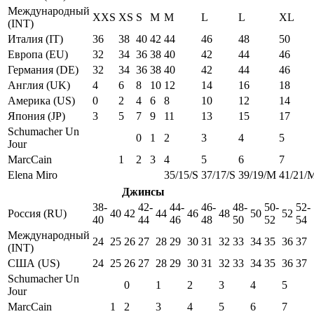
Международный
XXS
XS
S
M
M
L
L
XL
(INT)
Италия (IT)
36
38
40
42
44
46
48
50
Европа (EU)
32
34
36
38
40
42
44
46
Германия (DE)
32
34
36
38
40
42
44
46
Англия (UK)
4
6
8
10
12
14
16
18
Америка (US)
0
2
4
6
8
10
12
14
Япония (JP)
3
5
7
9
11
13
15
17
Schumacher Un
0
1
2
3
4
5
Jour
MarcCain
1
2
3
4
5
6
7
Elena Miro
35/15/S
37/17/S
39/19/M
41/21/
Джинсы
38-
42-
44-
46-
48-
50-
52-
Россия (RU)
40
42
44
46
48
50
52
40
44
46
48
50
52
54
Международный
24
25
26
27
28
29
30
31
32
33
34
35
36
37
(INT)
США (US)
24
25
26
27
28
29
30
31
32
33
34
35
36
37
Schumacher Un
0
1
2
3
4
5
Jour
MarcCain
1
2
3
4
5
6
7