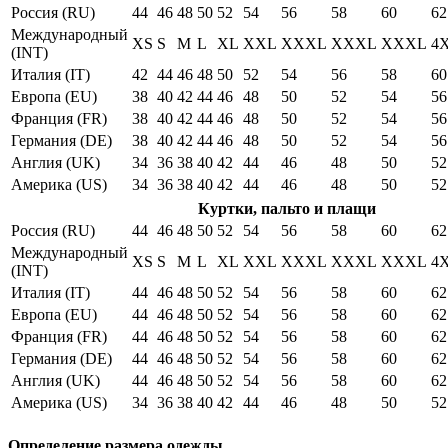
Россия (RU)
44
46
48
50
52
54
56
58
60
62
Международный
XS
S
M
L
XL
XXL
XXXL
XXXL
XXXL
4
(INT)
Италия (IT)
42
44
46
48
50
52
54
56
58
60
Европа (EU)
38
40
42
44
46
48
50
52
54
56
Франция (FR)
38
40
42
44
46
48
50
52
54
56
Германия (DE)
38
40
42
44
46
48
50
52
54
56
Англия (UK)
34
36
38
40
42
44
46
48
50
52
Америка (US)
34
36
38
40
42
44
46
48
50
52
Куртки, пальто и плащи
Россия (RU)
44
46
48
50
52
54
56
58
60
62
Международный
XS
S
M
L
XL
XXL
XXXL
XXXL
XXXL
4
(INT)
Италия (IT)
44
46
48
50
52
54
56
58
60
62
Европа (EU)
44
46
48
50
52
54
56
58
60
62
Франция (FR)
44
46
48
50
52
54
56
58
60
62
Германия (DE)
44
46
48
50
52
54
56
58
60
62
Англия (UK)
44
46
48
50
52
54
56
58
60
62
Америка (US)
34
36
38
40
42
44
46
48
50
52
Определение размера одежды