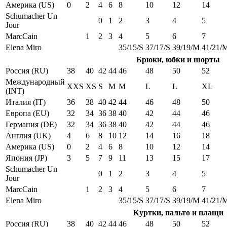
Америка (US)
0
2
4
6
8
10
12
14
Schumacher Un
0
1
2
3
4
5
Jour
MarcCain
1
2
3
4
5
6
7
Elena Miro
35/15/S
37/17/S
39/19/M
41/21/
Брюки, юбки и шорты
Россия (RU)
38
40
42
44
46
48
50
52
Международный
XXS
XS
S
M
M
L
L
XL
(INT)
Италия (IT)
36
38
40
42
44
46
48
50
Европа (EU)
32
34
36
38
40
42
44
46
Германия (DE)
32
34
36
38
40
42
44
46
Англия (UK)
4
6
8
10
12
14
16
18
Америка (US)
0
2
4
6
8
10
12
14
Япония (JP)
3
5
7
9
11
13
15
17
Schumacher Un
0
1
2
3
4
5
Jour
MarcCain
1
2
3
4
5
6
7
Elena Miro
35/15/S
37/17/S
39/19/M
41/21/
Куртки, пальто и плащи
Россия (RU)
38
40
42
44
46
48
50
52