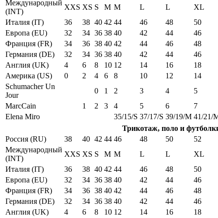
Международный
XXS
XS
S
M
M
L
L
XL
(INT)
Италия (IT)
36
38
40
42
44
46
48
50
Европа (EU)
32
34
36
38
40
42
44
46
Франция (FR)
34
36
38
40
42
44
46
48
Германия (DE)
32
34
36
38
40
42
44
46
Англия (UK)
4
6
8
10
12
14
16
18
Америка (US)
0
2
4
6
8
10
12
14
Schumacher Un
0
1
2
3
4
5
Jour
MarcCain
1
2
3
4
5
6
7
Elena Miro
35/15/S
37/17/S
39/19/M
41/21/
Трикотаж, поло и футболк
Россия (RU)
38
40
42
44
46
48
50
52
Международный
XXS
XS
S
M
M
L
L
XL
(INT)
Италия (IT)
36
38
40
42
44
46
48
50
Европа (EU)
32
34
36
38
40
42
44
46
Франция (FR)
34
36
38
40
42
44
46
48
Германия (DE)
32
34
36
38
40
42
44
46
Англия (UK)
4
6
8
10
12
14
16
18