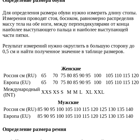
Определение размера обуви
Для определения размера обуви нужно измерить длину стопы.
Измерения проводят стоя, босиком, равномерно распределив
массу тела на обе ноги, между перпендикулярами от конца
наиболее выступающего пальца и наиболее выступающей
части пятки.
Результат измерений нужно округлить в большую сторону до
0,5 см и найти полученное значение в таблице размеров.
Женские
Россия см (RU)
65
70
75
80
85
90
95
100
105
110
115
120
Европа (EU)
65
70
75
80
85
90
95
100
105
110
115
120
Международный
XXS
XS
S
M
M
L
XL
XXL
(INT)
Мужские
Россия см (RU)
85
90
95
100
105
110
115
120
125
130
135
140
Европа (EU)
85
90
95
100
105
110
115
120
125
130
135
140
Определение размера ремня