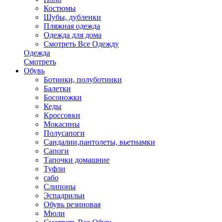
Костюмы
Шубы, дубленки
Пляжная одежда
Одежда для дома
Смотреть Все Одежду
Одежда
Смотреть
Обувь
Ботинки, полуботинки
Балетки
Босоножки
Кеды
Кроссовки
Мокасины
Полусапоги
Сандалии,пантолеты, вьетнамки
Сапоги
Тапочки домашние
Туфли
сабо
Слипоны
Эспадрильи
Обувь резиновая
Мюли