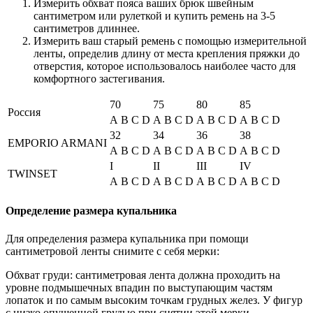
Измерить обхват пояса ваших брюк швейным
сантиметром или рулеткой и купить ремень на 3-5
сантиметров длиннее.
Измерить ваш старый ремень с помощью измерительной
ленты, определив длину от места крепления пряжки до
отверстия, которое использовалось наиболее часто для
комфортного застегивания.
70
75
80
85
Россия
A
B
C
D
A
B
C
D
A
B
C
D
A
B
C
D
32
34
36
38
EMPORIO ARMANI
A
B
C
D
A
B
C
D
A
B
C
D
A
B
C
D
I
II
III
IV
TWINSET
A
B
C
D
A
B
C
D
A
B
C
D
A
B
C
D
Определение размера купальника
Для определения размера купальника при помощи
сантиметровой ленты снимите с себя мерки:
Обхват груди: сантиметровая лента должна проходить на
уровне подмышечных впадин по выступающим частям
лопаток и по самым высоким точкам грудных желез. У фигур
с низко опущенной грудью при снятии этой мерки