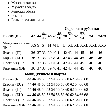
Женская одежда
Мужская обувь
Женская обувь
Ремни
Белье и купальники
Сорочки и рубашки
44-
48-
50-
52-
Россия (RU)
42
44
46
48
50
52
54
54-5
46
50
52
54
Международный
XS
S
S
M
M
L
L
XL
XL
XXL
XXL
XX
(INT)
Италия (IT)
36
37
38
39
40
41
42
43
44
45
46
46
Европа (EU)
36
37
38
39
40
41
42
43
44
45
46
46
Франция (FR)
36
37
38
39
40
41
42
43
44
45
46
46
Германия (DE)
36
37
38
39
40
41
42
43
44
45
46
46
Бюки, джинсы и шорты
Россия (RU)
44
46
48
50
52
54
56
58
60
62
64
66
68
Европа (EU)
44
46
48
50
52
54
56
58
60
62
64
66
68
Италия (IT)
44
46
48
50
52
54
56
58
60
62
64
66
68
Европа (EU)
44
46
48
50
52
54
56
58
60
62
64
66
68
Франция (FR)
44
46
48
50
52
54
56
58
60
62
64
66
68
Германия (DE)
44
46
48
50
52
54
56
58
60
62
64
66
68