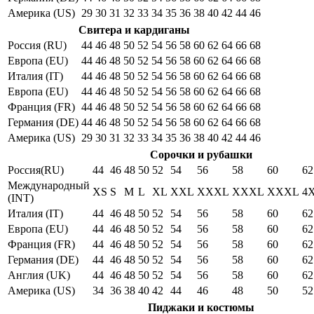
Америка (US)
29
30
31
32
33
34
35
36
38
40
42
44
46
Свитера и кардиганы
Россия (RU)
44
46
48
50
52
54
56
58
60
62
64
66
68
Европа (EU)
44
46
48
50
52
54
56
58
60
62
64
66
68
Италия (IT)
44
46
48
50
52
54
56
58
60
62
64
66
68
Европа (EU)
44
46
48
50
52
54
56
58
60
62
64
66
68
Франция (FR)
44
46
48
50
52
54
56
58
60
62
64
66
68
Германия (DE)
44
46
48
50
52
54
56
58
60
62
64
66
68
Америка (US)
29
30
31
32
33
34
35
36
38
40
42
44
46
Сорочки и рубашки
Россия(RU)
44
46
48
50
52
54
56
58
60
62
Международный
XS
S
M
L
XL
XXL
XXXL
XXXL
XXXL
4
(INT)
Италия (IT)
44
46
48
50
52
54
56
58
60
62
Европа (EU)
44
46
48
50
52
54
56
58
60
62
Франция (FR)
44
46
48
50
52
54
56
58
60
62
Германия (DE)
44
46
48
50
52
54
56
58
60
62
Англия (UK)
44
46
48
50
52
54
56
58
60
62
Америка (US)
34
36
38
40
42
44
46
48
50
52
Пиджаки и костюмы