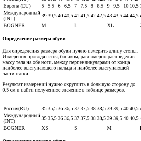
Европа (EU)
5
5,5
6
6,5
7
7,5
8
8,5
9
9,5
10
10,5
Международный
39
39,5
40
40,5
41
41,5
42
42,5
43
43,5
44
44,5
(INT)
BOGNER
M
L
XL
Определение размера обуви
Для определения размера обуви нужно измерить длину стопы.
Измерения проводят стоя, босиком, равномерно распределив
массу тела на обе ноги, между перпендикулярами от конца
наиболее выступающего пальца и наиболее выступающей
части пятки.
Результат измерений нужно округлить в большую сторону до
0,5 см и найти полученное значение в таблице размеров.
Россия(RU)
35
35,5
36
36,5
37
37,5
38
38,5
39
39,5
40
40,5
Международный
35
35,5
36
36,5
37
37,5
38
38,5
39
39,5
40
40,5
(INT)
BOGNER
XS
S
M