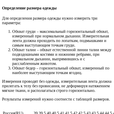
Определение размера одежды
Для определения размера одежды нужно измерить три
параметра:
Обхват груди – максимальный горизонтальный обхват,
измеренный при нормальном дыхании. Измерительная
лента должна проходить по лопаткам, подмышками и
самым выступающим точкам груди.
Обхват талии – обхват естественной линии талии между
подвздошными костями и нижними ребрами, при
нормальном дыхании, выпрямившись и с
расслабленным животом.
Обхват бедер – горизонтальный обхват, измеренный по
наиболее выступающим точкам ягодиц.
Измерения проводят без одежды, измерительная лента должна
прилегать к телу без провисания, не деформируя натяжением
мягкие ткани, и располагаться строго горизонтально.
Результаты измерений нужно соотнести с таблицей размеров.
Россия(RU)
39
39,5
40
40,5
41
41,5
42
42,5
43
43,5
44
44,5