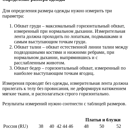
Для определения размера одежды нужно измерить три
параметра:
Обхват груди – максимальный горизонтальный обхват,
измеренный при нормальном дыхании. Измерительная
лента должна проходить по лопаткам, подмышками и
самым выступающим точкам груди.
Обхват талии – обхват естественной линии талии между
подвздошными костями и нижними ребрами, при
нормальном дыхании, выпрямившись и с
расслабленным животом.
Обхват бедер – горизонтальный обхват, измеренный по
наиболее выступающим точкам ягодиц.
Измерения проводят без одежды, измерительная лента должна
прилегать к телу без провисания, не деформируя натяжением
мягкие ткани, и располагаться строго горизонтально.
Результаты измерений нужно соотнести с таблицей размеров.
Платья и блузки
Россия (RU)
38
40
42
44
46
48
50
52